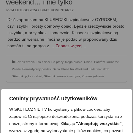
weekend… i nie tylko
on
24 LUTEGO 2024
z
BRAK KOMENTARZY
Dziś zapraszam na KLUSECZKI szpinakowe z GYROSEM,
czyli szybki i prosty domowy obiad. Będzie rzeczywiście prosto
i szybko, a przy okazji i smacznie. Kluseczki szpinakowe są
bardzo uniwersalne i można je podać w proponowany dziś
sposób tj. na gorąco z …
Zobacz więcej…
Bez pieczenia
,
Dla dzieci
,
Do pracy
,
Mega proste
,
Obiad
,
Podróże kulinarne
,
Posiłki
,
Romantyczny posiłek
,
Seria Obiad Na Weekend
,
Składnik: drób
,
Składnik: jajka i nabiał
,
Składnik: owoce i warzywa
,
Zdrowe jedzenie
Cenimy prywatność użytkowników
W SKUTECZNIE.TV korzystamy z plików cookies, aby
zapewnić Ci najlepsze doświadczenia podczas korzystania z
naszej strony internetowej. Klikając
"Akceptuję wszystkie"
,
wyrażasz zgodę na wykorzystanie plików cookies, co pozwoli