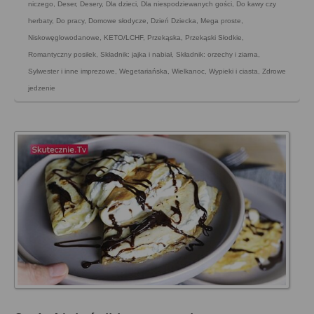
niczego
,
Deser
,
Desery
,
Dla dzieci
,
Dla niespodziewanych gości
,
Do kawy czy
herbaty
,
Do pracy
,
Domowe słodycze
,
Dzień Dziecka
,
Mega proste
,
Niskowęglowodanowe, KETO/LCHF
,
Przekąska
,
Przekąski Słodkie
,
Romantyczny posiłek
,
Składnik: jajka i nabiał
,
Składnik: orzechy i ziarna
,
Sylwester i inne imprezowe
,
Wegetariańska
,
Wielkanoc
,
Wypieki i ciasta
,
Zdrowe
jedzenie