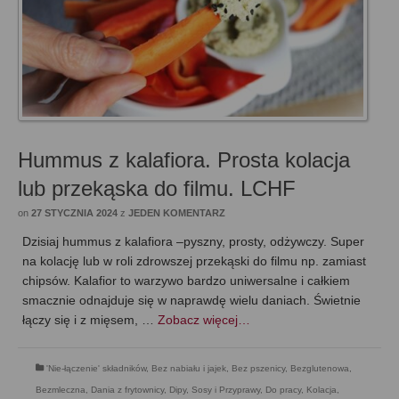
Hummus z kalafiora. Prosta kolacja
lub przekąska do filmu. LCHF
on
27 STYCZNIA 2024
z
JEDEN KOMENTARZ
Dzisiaj hummus z kalafiora –pyszny, prosty, odżywczy. Super
na kolację lub w roli zdrowszej przekąski do filmu np. zamiast
chipsów. Kalafior to warzywo bardzo uniwersalne i całkiem
smacznie odnajduje się w naprawdę wielu daniach. Świetnie
łączy się i z mięsem, …
Zobacz więcej…
'Nie-łączenie' składników
,
Bez nabiału i jajek
,
Bez pszenicy
,
Bezglutenowa
,
Bezmleczna
,
Dania z frytownicy
,
Dipy, Sosy i Przyprawy
,
Do pracy
,
Kolacja
,