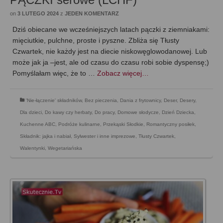
on
3 LUTEGO 2024
z
JEDEN KOMENTARZ
Dziś obiecane we wcześniejszych latach pączki z ziemniakami:
mięciutkie, pulchne, proste i pyszne. Zbliża się Tłusty
Czwartek, nie każdy jest na diecie niskowęglowodanowej. Lub
może jak ja –jest, ale od czasu do czasu robi sobie dyspensę;)
Pomyślałam więc, że to …
Zobacz więcej…
'Nie-łączenie' składników
,
Bez pieczenia
,
Dania z frytownicy
,
Deser
,
Desery
,
Dla dzieci
,
Do kawy czy herbaty
,
Do pracy
,
Domowe słodycze
,
Dzień Dziecka
,
Kuchenne ABC
,
Podróże kulinarne
,
Przekąski Słodkie
,
Romantyczny posiłek
,
Składnik: jajka i nabiał
,
Sylwester i inne imprezowe
,
Tłusty Czwartek
,
Walentynki
,
Wegetariańska