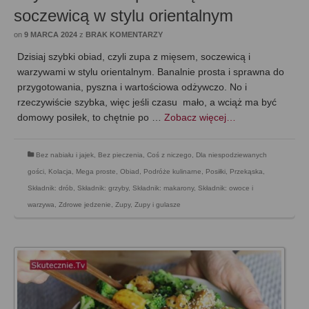
soczewicą w stylu orientalnym
on
9 MARCA 2024
z
BRAK KOMENTARZY
Dzisiaj szybki obiad, czyli zupa z mięsem, soczewicą i
warzywami w stylu orientalnym. Banalnie prosta i sprawna do
przygotowania, pyszna i wartościowa odżywczo. No i
rzeczywiście szybka, więc jeśli czasu mało, a wciąż ma być
domowy posiłek, to chętnie po …
Zobacz więcej…
Bez nabiału i jajek
,
Bez pieczenia
,
Coś z niczego
,
Dla niespodziewanych
gości
,
Kolacja
,
Mega proste
,
Obiad
,
Podróże kulinarne
,
Posiłki
,
Przekąska
,
Składnik: drób
,
Składnik: grzyby
,
Składnik: makarony
,
Składnik: owoce i
warzywa
,
Zdrowe jedzenie
,
Zupy
,
Zupy i gulasze