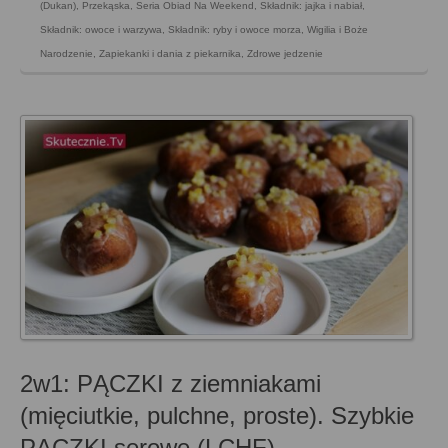
(Dukan)
,
Przekąska
,
Seria Obiad Na Weekend
,
Składnik: jajka i nabiał
,
Składnik: owoce i warzywa
,
Składnik: ryby i owoce morza
,
Wigilia i Boże
Narodzenie
,
Zapiekanki i dania z piekarnika
,
Zdrowe jedzenie
2w1: PĄCZKI z ziemniakami
(mięciutkie, pulchne, proste). Szybkie
PĄCZKI serowe (LCHF)