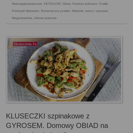
Niskowęglowodanowe, KETO/LCHF
,
Obiad
,
Podróże kulinarne
,
Posiłki
,
Przekąski Wytrawne
,
Romantyczny posiłek
,
Składnik: owoce i warzywa
,
Wegetariańska
,
Zdrowe jedzenie
KLUSECZKI szpinakowe z
GYROSEM. Domowy OBIAD na