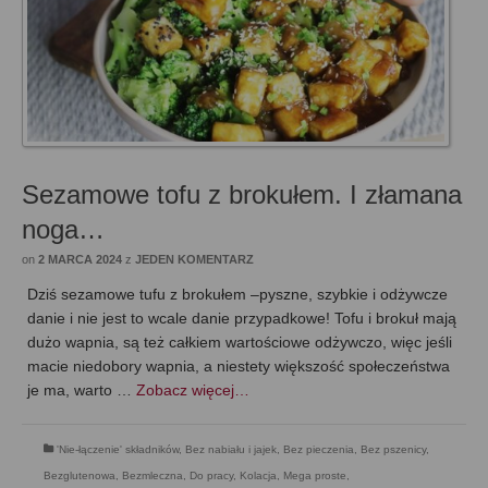
Sezamowe tofu z brokułem. I złamana
noga…
on
2 MARCA 2024
z
JEDEN KOMENTARZ
Dziś sezamowe tufu z brokułem –pyszne, szybkie i odżywcze
danie i nie jest to wcale danie przypadkowe! Tofu i brokuł mają
dużo wapnia, są też całkiem wartościowe odżywczo, więc jeśli
macie niedobory wapnia, a niestety większość społeczeństwa
je ma, warto …
Zobacz więcej…
'Nie-łączenie' składników
,
Bez nabiału i jajek
,
Bez pieczenia
,
Bez pszenicy
,
Bezglutenowa
,
Bezmleczna
,
Do pracy
,
Kolacja
,
Mega proste
,