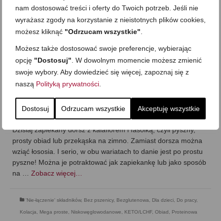
nam dostosować treści i oferty do Twoich potrzeb. Jeśli nie
wyrażasz zgody na korzystanie z nieistotnych plików cookies,
możesz kliknąć
"Odrzucam wszystkie"
.
Możesz także dostosować swoje preferencje, wybierając
opcję
"Dostosuj"
. W dowolnym momencie możesz zmienić
Zapiekany dorsz z kalafiorem i fasolką
swoje wybory. Aby dowiedzieć się więcej, zapoznaj się z
(lub łosoś). Najlepszy sposób na rybę!
naszą
Polityką prywatności
.
LCHF
Dostosuj
Odrzucam wszystkie
Akceptuję wszystkie
on
10 LUTEGO 2024
z
BRAK KOMENTARZY
Dzisiaj zapiekany dorsz z kalafiorem i fasolką, czyli pyszny,
prosty obiad lub przekąska na zimno. Zamiast dorsza można
wziąć łososia. I serio, w obu wariatach to danie jest po prostu
pyszne! Można je potraktować jak zapiekankę lub jako sposób
na …
Zobacz więcej…
'Nie-łączenie' składników
,
Bez pszenicy
,
Bezglutenowa
,
Dla dzieci
,
Do pracy
,
Kolacja
,
Mega proste
,
Niskowęglowodanowe, KETO/LCHF
,
Obiad
,
Proteinowa