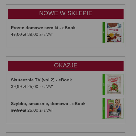
15,00 zł
do
NOWE W SKLEPIE
50,00 zł
Proste domowe serniki - eBook
Pierwotna
Aktualna
47,00
zł
39,00
zł
z VAT
cena
cena
wynosiła:
wynosi:
47,00 zł.
39,00 zł.
OKAZJE
Skutecznie.TV (vol.2) - eBook
Pierwotna
Aktualna
39,99
zł
25,00
zł
z VAT
cena
cena
wynosiła:
wynosi:
Szybko, smacznie, domowo - eBook
39,99 zł.
25,00 zł.
Pierwotna
Aktualna
39,99
zł
25,00
zł
z VAT
cena
cena
wynosiła:
wynosi:
39,99 zł.
25,00 zł.