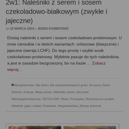
2w1: Naleśniki z serem i sosem
czekoladowo-białkowym (zwykłe i
jajeczne)
on
23 MARCA 2024
z
JEDEN KOMENTARZ
Dzisiaj naleśniki z serem i sosem czekoladowo-proteinowym. U
mnie cieniutkie i w dwóch wariantach: orkiszowe (klasyczne) i
jajeczne (wersja LCHF). Do tego prosty i szybki sosik
czekoladowo-proteinowy. Wybitnie pasuje do tych naleśników,
a jest w zasadzie bezgrzeszny, bo na bazie …
Zobacz
więcej…
Bezglutenowa
,
Dla dzieci
,
Dla niespodziewanych gości
,
Do pracy
,
Dzień
Dziecka
,
Kolacja
,
Mega proste
,
Naleśniki, placki, placuszki
,
Niskowęglowodanowe, KETO/LCHF
,
Obiad
,
Przekąska
,
Romantyczny posiłek
,
Składnik: jajka i nabiał
,
Śniadanie
,
Wegetariańska
,
Zdrowe jedzenie