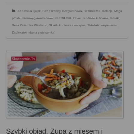
Bez nabiału i jajek
,
Bez pszenicy
,
Bezglutenowa
,
Bezmleczna
,
Kolacja
,
Mega
proste
,
Niskowęglowodanowe, KETO/LCHF
,
Obiad
,
Podróże kulinarne
,
Posiłki
,
Seria Obiad Na Weekend
,
Składnik: owoce i warzywa
,
Składnik: wieprzowina
,
Zapiekanki i dania z piekarnika
Szybki obiad. Zupa z mięsem i