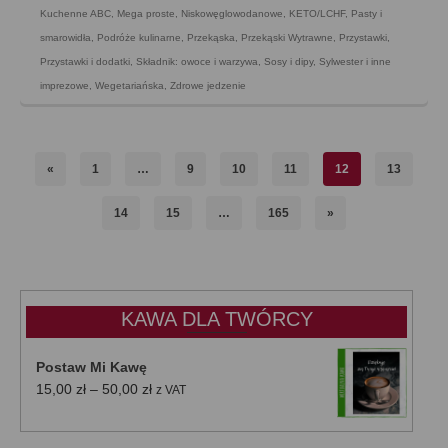
Kuchenne ABC
,
Mega proste
,
Niskowęglowodanowe, KETO/LCHF
,
Pasty i
smarowidła
,
Podróże kulinarne
,
Przekąska
,
Przekąski Wytrawne
,
Przystawki
,
Przystawki i dodatki
,
Składnik: owoce i warzywa
,
Sosy i dipy
,
Sylwester i inne
imprezowe
,
Wegetariańska
,
Zdrowe jedzenie
«
1
…
9
10
11
12
13
14
15
…
165
»
KAWA DLA TWÓRCY
Postaw Mi Kawę
Zakres
15,00
zł
–
50,00
zł
z VAT
cen:
od