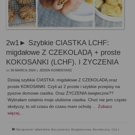
2w1► Szybkie CIASTKA LCHF:
migdałowe Z CZEKOLADĄ + proste
KOKOSANKI (LCHF). I ŻYCZENIA
on
30 MARCA 2024
z
JEDEN KOMENTARZ
Dzisiaj szybkie CIASTKA: migdałowe Z CZEKOLADĄ oraz
proste KOKOSANKI. Czyli aż 2 proste i szybkie przepisy na
pyszne domowe ciastka. Oraz ŻYCZENIA świąteczne??
Wybrałam ostatnio moje ulubione ciastka. Choć nie jem często
słodyczy, to od czasu do czasu mam ochotę …
Zobacz
więcej…
'Nie-łączenie' składników
,
Bez pszenicy
,
Bezglutenowa
,
Bezmleczna
,
Coś z