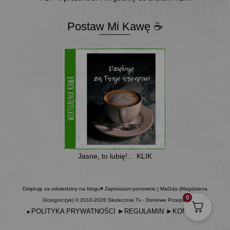
Postaw Mi Kawę ☕
Jasne, to lubię!… KLIK
Dziękuję za odwiedziny na blogu♥ Zapraszam ponownie:) MaGda (Magdalena
0
Grzegorczyk) © 2010-2026 Skutecznie.Tv - Domowe Przepisy
POLITYKA PRYWATNOŚCI
►
REGULAMIN
►
KONTAKT
►