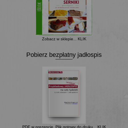
Zobacz w sklepie... KLIK
Pobierz bezpłatny jadłospis
PDF w prezencie. Plik gotowy do druku... KLIK