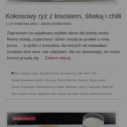
Kokosowy ryż z łososiem, śliwką i chilli
on
27 KWIETNIA 2016
z
JEDEN KOMENTARZ
Zapraszam na wyjątkowo szybkie danie dla jednej osoby.
Mamy dzisiaj „rozjechany” dzień i każdy je posiłek o innej
porze. …to jeden z powodów, dla których nie wstawiłam
przepisu dziś rano –nie zdążyłam. Ale nic straconego, bo może
komuś przyda się …
Zobacz więcej…
Bez nabiału i jajek
,
Bezglutenowa
,
Bezmleczna
,
Dla dzieci
,
Dla
niespodziewanych gości
,
Do pracy
,
Dzień Dziecka
,
Kolacja
,
Mega proste
,
Obiad
,
Przekąska
,
Romantyczny posiłek
,
Składnik: owoce i warzywa
,
Składnik:
ryby i owoce morza
,
Składnik: ryże i kasze
,
Surówki i sałatki
,
Zdrowe jedzenie