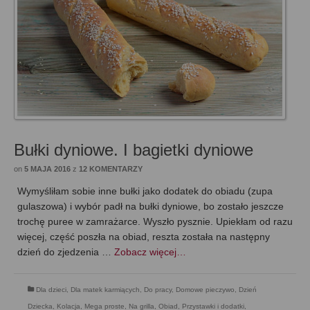
Bułki dyniowe. I bagietki dyniowe
on
5 MAJA 2016
z
12 KOMENTARZY
Wymyśliłam sobie inne bułki jako dodatek do obiadu (zupa
gulaszowa) i wybór padł na bułki dyniowe, bo zostało jeszcze
trochę puree w zamrażarce. Wyszło pysznie. Upiekłam od razu
więcej, część poszła na obiad, reszta została na następny
dzień do zjedzenia …
Zobacz więcej…
Dla dzieci
,
Dla matek karmiących
,
Do pracy
,
Domowe pieczywo
,
Dzień
Dziecka
,
Kolacja
,
Mega proste
,
Na grilla
,
Obiad
,
Przystawki i dodatki
,