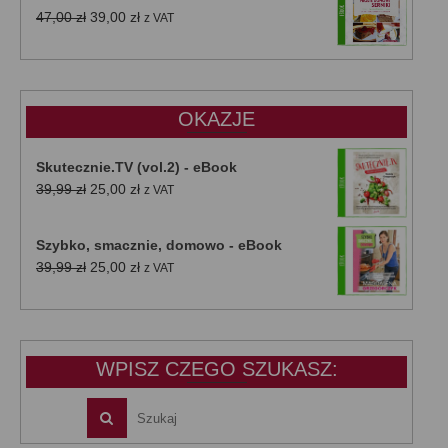
Pierwotna
Aktualna
47,00
zł
39,00
zł
z VAT
cena
cena
wynosiła:
wynosi:
47,00 zł.
39,00 zł.
OKAZJE
Skutecznie.TV (vol.2) - eBook
Pierwotna
Aktualna
39,99
zł
25,00
zł
z VAT
cena
cena
wynosiła:
wynosi:
Szybko, smacznie, domowo - eBook
39,99 zł.
25,00 zł.
Pierwotna
Aktualna
39,99
zł
25,00
zł
z VAT
cena
cena
wynosiła:
wynosi:
39,99 zł.
25,00 zł.
WPISZ CZEGO SZUKASZ: