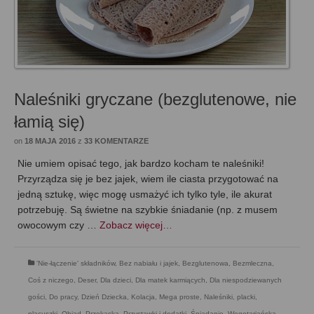
Naleśniki gryczane (bezglutenowe, nie
łamią się)
on
18 MAJA 2016
z
33 KOMENTARZE
Nie umiem opisać tego, jak bardzo kocham te naleśniki!
Przyrządza się je bez jajek, wiem ile ciasta przygotować na
jedną sztukę, więc mogę usmażyć ich tylko tyle, ile akurat
potrzebuję. Są świetne na szybkie śniadanie (np. z musem
owocowym czy …
Zobacz więcej…
'Nie-łączenie' składników
,
Bez nabiału i jajek
,
Bezglutenowa
,
Bezmleczna
,
Coś z niczego
,
Deser
,
Dla dzieci
,
Dla matek karmiących
,
Dla niespodziewanych
gości
,
Do pracy
,
Dzień Dziecka
,
Kolacja
,
Mega proste
,
Naleśniki, placki,
placuszki
,
Obiad
,
Przekąska
,
Przystawki i dodatki
,
Śniadanie
,
Wegetariańska
,