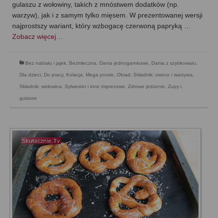
gulaszu z wołowiny, takich z mnóstwem dodatków (np.
warzyw), jak i z samym tylko mięsem. W prezentowanej wersji
najprostszy wariant, który wzbogacę czerwoną papryką …
Zobacz więcej…
Bez nabiału i jajek
,
Bezmleczna
,
Dania jednogarnkowe
,
Dania z szybkowaru
,
Dla dzieci
,
Do pracy
,
Kolacja
,
Mega proste
,
Obiad
,
Składnik: owoce i warzywa
,
Składnik: wołowina
,
Sylwester i inne imprezowe
,
Zdrowe jedzenie
,
Zupy i
gulasze