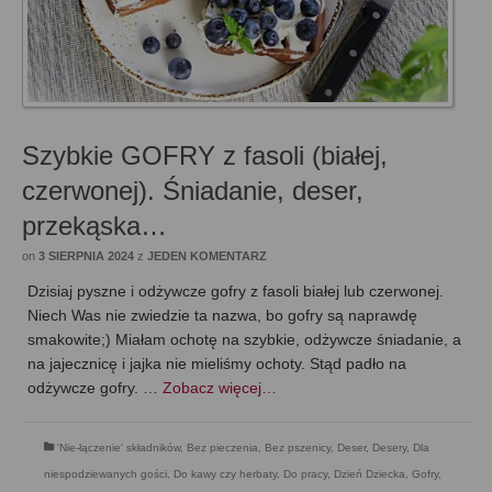
Szybkie GOFRY z fasoli (białej,
czerwonej). Śniadanie, deser,
przekąska…
on
3 SIERPNIA 2024
z
JEDEN KOMENTARZ
Dzisiaj pyszne i odżywcze gofry z fasoli białej lub czerwonej.
Niech Was nie zwiedzie ta nazwa, bo gofry są naprawdę
smakowite;) Miałam ochotę na szybkie, odżywcze śniadanie, a
na jajecznicę i jajka nie mieliśmy ochoty. Stąd padło na
odżywcze gofry. …
Zobacz więcej…
'Nie-łączenie' składników
,
Bez pieczenia
,
Bez pszenicy
,
Deser
,
Desery
,
Dla
niespodziewanych gości
,
Do kawy czy herbaty
,
Do pracy
,
Dzień Dziecka
,
Gofry
,