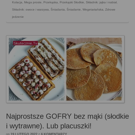
Kolacja
,
Mega proste
,
Przekąska
,
Przekąski Słodkie
,
Składnik: jajka i nabiał
,
Składnik: owoce i warzywa
,
Śniadania
,
Śniadanie
,
Wegetariańska
,
Zdrowe
jedzenie
Najprostsze GOFRY bez mąki (słodkie
i wytrawne). Lub placuszki!
on
19 LUTEGO 2022
z
6 KOMENTARZY