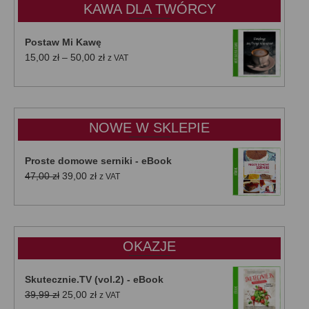
KAWA DLA TWÓRCY
Postaw Mi Kawę
Zakres
15,00
zł
–
50,00
zł
z VAT
cen:
od
15,00 zł
do
NOWE W SKLEPIE
50,00 zł
Proste domowe serniki - eBook
Pierwotna
Aktualna
47,00
zł
39,00
zł
z VAT
cena
cena
wynosiła:
wynosi:
47,00 zł.
39,00 zł.
OKAZJE
Skutecznie.TV (vol.2) - eBook
Pierwotna
Aktualna
39,99
zł
25,00
zł
z VAT