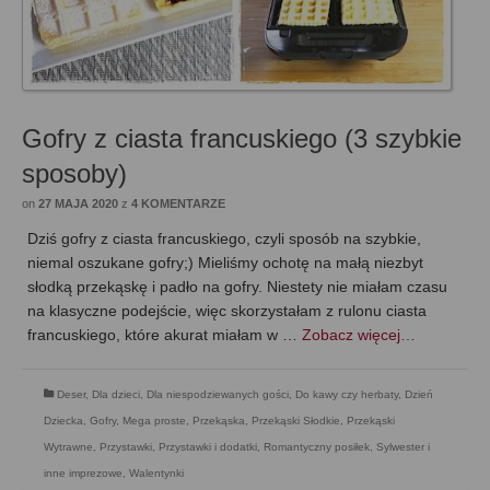
Gofry z ciasta francuskiego (3 szybkie
sposoby)
on
27 MAJA 2020
z
4 KOMENTARZE
Dziś gofry z ciasta francuskiego, czyli sposób na szybkie,
niemal oszukane gofry;) Mieliśmy ochotę na małą niezbyt
słodką przekąskę i padło na gofry. Niestety nie miałam czasu
na klasyczne podejście, więc skorzystałam z rulonu ciasta
francuskiego, które akurat miałam w …
Zobacz więcej…
Deser
,
Dla dzieci
,
Dla niespodziewanych gości
,
Do kawy czy herbaty
,
Dzień
Dziecka
,
Gofry
,
Mega proste
,
Przekąska
,
Przekąski Słodkie
,
Przekąski
Wytrawne
,
Przystawki
,
Przystawki i dodatki
,
Romantyczny posiłek
,
Sylwester i
inne imprezowe
,
Walentynki