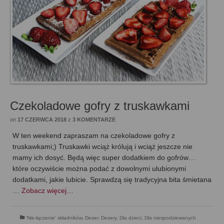
Czekoladowe gofry z truskawkami
on
17 CZERWCA 2018
z
3 KOMENTARZE
W ten weekend zapraszam na czekoladowe gofry z
truskawkami;) Truskawki wciąż królują i wciąż jeszcze nie
mamy ich dosyć. Będą więc super dodatkiem do gofrów…
które oczywiście można podać z dowolnymi ulubionymi
dodatkami, jakie lubicie. Sprawdzą się tradycyjna bita śmietana
…
Zobacz więcej…
'Nie-łączenie' składników
,
Deser
,
Desery
,
Dla dzieci
,
Dla niespodziewanych