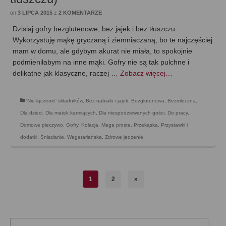
on
3 LIPCA 2015
z
2 KOMENTARZE
Dzisiaj gofry bezglutenowe, bez jajek i bez tłuszczu.
Wykorzystuję mąkę gryczaną i ziemniaczaną, bo te najczęściej
mam w domu, ale gdybym akurat nie miała, to spokojnie
podmieniłabym na inne mąki. Gofry nie są tak pulchne i
delikatne jak klasyczne, raczej …
Zobacz więcej…
'Nie-łączenie' składników
,
Bez nabiału i jajek
,
Bezglutenowa
,
Bezmleczna
,
Dla dzieci
,
Dla matek karmiących
,
Dla niespodziewanych gości
,
Do pracy
,
Domowe pieczywo
,
Gofry
,
Kolacja
,
Mega proste
,
Przekąska
,
Przystawki i
dodatki
,
Śniadanie
,
Wegetariańska
,
Zdrowe jedzenie
1
2
»