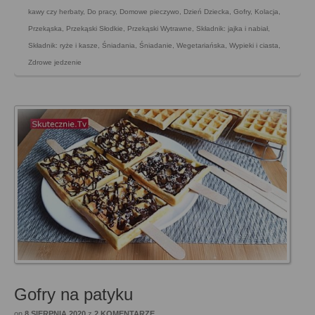
kawy czy herbaty
,
Do pracy
,
Domowe pieczywo
,
Dzień Dziecka
,
Gofry
,
Kolacja
,
Przekąska
,
Przekąski Słodkie
,
Przekąski Wytrawne
,
Składnik: jajka i nabiał
,
Składnik: ryże i kasze
,
Śniadania
,
Śniadanie
,
Wegetariańska
,
Wypieki i ciasta
,
Zdrowe jedzenie
Gofry na patyku
on
8 SIERPNIA 2020
z
2 KOMENTARZE