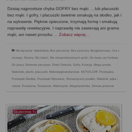
Dzisiaj najprostsze chyba GOFRY bez mąki. …lub placuszki
bez mąki. I gofry, i placuszki świetnie smakują na słodko, jak i
na wytrawnie. Pięknie opieczone, trzymają formę i smakują
naprawdę rewelacyjnie. I naprawdę nie zawierają ani grama
mąki, ani nawet proszku …
Zobacz więcej…
'Nie-łączenie' składników
,
Bez pieczenia
,
Bez pszenicy
,
Bezglutenowa
,
Coś z
niczego
,
Desery
,
Dla dzieci
,
Dla niespodziewanych gości
,
Do kawy czy herbaty
,
Do pracy
,
Domowe pieczywo
,
Dzień Dziecka
,
Gofry
,
Kolacja
,
Mega proste
,
Naleśniki, placki, placuszki
,
Niskowęglowodanowe, KETO/LCHF
,
Przekąska
,
Przekąski Słodkie
,
Przekąski Wytrawne
,
Romantyczny posiłek
,
Składnik: jajka i
nabiał
,
Śniadania
,
Śniadanie
,
Walentynki
,
Wegetariańska
,
Zdrowe jedzenie