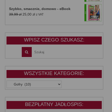
cena
cena
wynosiła:
wynosi:
Szybko, smacznie, domowo - eBook
39,99 zł.
25,00 zł.
Pierwotna
Aktualna
39,99
zł
25,00
zł
z VAT
cena
cena
wynosiła:
wynosi:
39,99 zł.
25,00 zł.
WPISZ CZEGO SZUKASZ:
WSZYSTKIE KATEGORIE:
WSZYSTKIE
KATEGORIE:
BEZPŁATNY JADŁOSPIS: