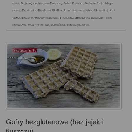
gości
,
Do kawy czy herbaty
,
Do pracy
,
Dzień Dziecka
,
Gofry
,
Kolacja
,
Mega
proste
,
Przekąska
,
Przekąski Słodkie
,
Romantyczny posiłek
,
Składnik: jajka i
nabiał
,
Składnik: owoce i warzywa
,
Śniadania
,
Śniadanie
,
Sylwester i inne
imprezowe
,
Walentynki
,
Wegetariańska
,
Zdrowe jedzenie
Gofry bezglutenowe (bez jajek i
tłuszczu)