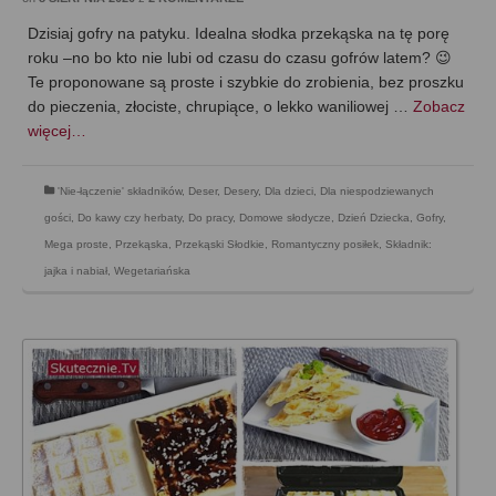
Dzisiaj gofry na patyku. Idealna słodka przekąska na tę porę
roku –no bo kto nie lubi od czasu do czasu gofrów latem? 😉
Te proponowane są proste i szybkie do zrobienia, bez proszku
do pieczenia, złociste, chrupiące, o lekko waniliowej …
Zobacz
więcej…
'Nie-łączenie' składników
,
Deser
,
Desery
,
Dla dzieci
,
Dla niespodziewanych
gości
,
Do kawy czy herbaty
,
Do pracy
,
Domowe słodycze
,
Dzień Dziecka
,
Gofry
,
Mega proste
,
Przekąska
,
Przekąski Słodkie
,
Romantyczny posiłek
,
Składnik:
jajka i nabiał
,
Wegetariańska