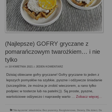
(Najlepsze) GOFRY gryczane z
pomarańczowym twarożkiem… i nie
tylko
on
10 KWIETNIA 2021
z
JEDEN KOMENTARZ
Dzisiaj obiecane gofry gryczane! Gofry gryczane to jeden z
lepszych pomysłów na szybkie, pyszne i odżywcze śniadanie
(szczególnie, że można je zrobić wieczorem, a rano tylko
podpiec w tosterze lub na patelni;)). Są proste, pyszne,
wartościowe odżywczo i naprawdę warto …
Zobacz więcej…
'Nie-łączenie' składników
,
Bez pszenicy
,
Bezglutenowa
,
Desery
,
Dla dzieci
,
Do