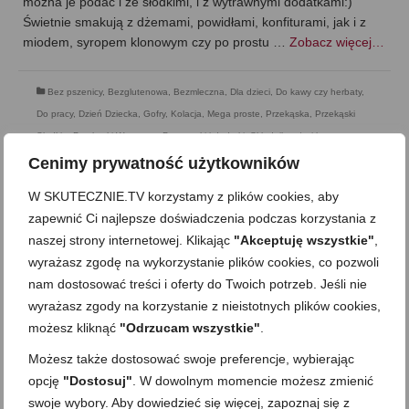
można je podać i ze słodkimi, i z wytrawnymi dodatkami:)
Świetnie smakują z dżemami, powidłami, konfiturami, jak i z
miodem, syropem klonowym czy po prostu …
Zobacz więcej…
Bez pszenicy
,
Bezglutenowa
,
Bezmleczna
,
Dla dzieci
,
Do kawy czy herbaty
,
Do pracy
,
Dzień Dziecka
,
Gofry
,
Kolacja
,
Mega proste
,
Przekąska
,
Przekąski
Słodkie
,
Przekąski Wytrawne
,
Przystawki i dodatki
,
Składnik: ryże i kasze
,
Śniadania
,
Śniadanie
,
Wegetariańska
,
Zdrowe jedzenie
Cenimy prywatność użytkowników
W SKUTECZNIE.TV korzystamy z plików cookies, aby
zapewnić Ci najlepsze doświadczenia podczas korzystania z
naszej strony internetowej. Klikając
"Akceptuję wszystkie"
,
wyrażasz zgodę na wykorzystanie plików cookies, co pozwoli
nam dostosować treści i oferty do Twoich potrzeb. Jeśli nie
wyrażasz zgody na korzystanie z nieistotnych plików cookies,
możesz kliknąć
"Odrzucam wszystkie"
.
Możesz także dostosować swoje preferencje, wybierając
opcję
"Dostosuj"
. W dowolnym momencie możesz zmienić
swoje wybory. Aby dowiedzieć się więcej, zapoznaj się z