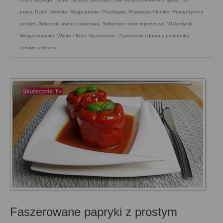
pracy
,
Dzień Dziecka
,
Mega proste
,
Przekąska
,
Przekąski Słodkie
,
Romantyczny
posiłek
,
Składnik: owoce i warzywa
,
Sylwester i inne imprezowe
,
Walentynki
,
Wegetariańska
,
Wigilia i Boże Narodzenie
,
Zapiekanki i dania z piekarnika
,
Zdrowe jedzenie
Faszerowane papryki z prostym