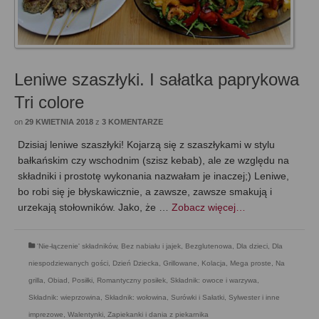
Leniwe szaszłyki. I sałatka paprykowa
Tri colore
on
29 KWIETNIA 2018
z
3 KOMENTARZE
Dzisiaj leniwe szaszłyki! Kojarzą się z szaszłykami w stylu
bałkańskim czy wschodnim (szisz kebab), ale ze względu na
składniki i prostotę wykonania nazwałam je inaczej;) Leniwe,
bo robi się je błyskawicznie, a zawsze, zawsze smakują i
urzekają stołowników. Jako, że …
Zobacz więcej…
'Nie-łączenie' składników
,
Bez nabiału i jajek
,
Bezglutenowa
,
Dla dzieci
,
Dla
niespodziewanych gości
,
Dzień Dziecka
,
Grillowane
,
Kolacja
,
Mega proste
,
Na
grilla
,
Obiad
,
Posiłki
,
Romantyczny posiłek
,
Składnik: owoce i warzywa
,
Składnik: wieprzowina
,
Składnik: wołowina
,
Surówki i Sałatki
,
Sylwester i inne
imprezowe
,
Walentynki
,
Zapiekanki i dania z piekarnika