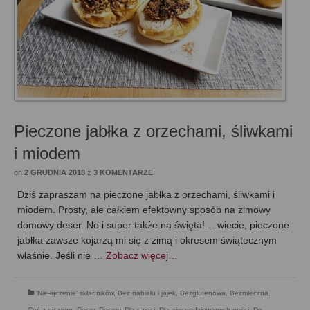
Pieczone jabłka z orzechami, śliwkami
i miodem
on
2 GRUDNIA 2018
z
3 KOMENTARZE
Dziś zapraszam na pieczone jabłka z orzechami, śliwkami i
miodem. Prosty, ale całkiem efektowny sposób na zimowy
domowy deser. No i super także na święta! …wiecie, pieczone
jabłka zawsze kojarzą mi się z zimą i okresem świątecznym
właśnie. Jeśli nie …
Zobacz więcej…
'Nie-łączenie' składników
,
Bez nabiału i jajek
,
Bezglutenowa
,
Bezmleczna
,
Coś z niczego
,
Deser
,
Desery
,
Dla dzieci
,
Dla niespodziewanych gości
,
Do