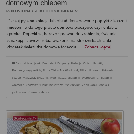
domowym chlebem
on
10 LISTOPADA 2018
z
JEDEN KOMENTARZ
Dzisiaj pyszna kolacja lub obiad: faszerowane papryki z kaszą i
mięsem, a do tego proste domowe pieczywo, czyli chleb z
garnka. Papryki są bardzo sprawne do zrobienia, świetnie
smakują i zawsze robią wrażenie na stołownikach. Jako
dodatek świeżutka domowa focaccia, …
Zobacz więcej…
Bez nabiału i jajek
,
Dla dzieci
,
Do pracy
,
Kolacja
,
Obiad
,
Posiłki
,
Romantyczny posiłek
,
Seria Obiad Na Weekend
,
Składnik: drób
,
Składnik:
owoce i warzywa
,
Składnik: ryże i kasze
,
Składnik: wieprzowina
,
Składnik:
wołowina
,
Sylwester i inne imprezowe
,
Walentynki
,
Zapiekanki i dania z
piekarnika
,
Zdrowe jedzenie