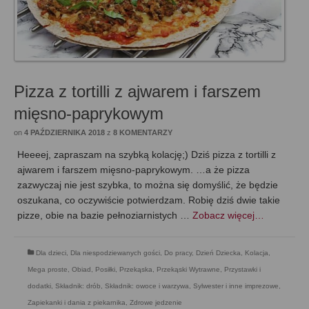
Pizza z tortilli z ajwarem i farszem
mięsno-paprykowym
on
4 PAŹDZIERNIKA 2018
z
8 KOMENTARZY
Heeeej, zapraszam na szybką kolację;) Dziś pizza z tortilli z
ajwarem i farszem mięsno-paprykowym. …a że pizza
zazwyczaj nie jest szybka, to można się domyślić, że będzie
oszukana, co oczywiście potwierdzam. Robię dziś dwie takie
pizze, obie na bazie pełnoziarnistych …
Zobacz więcej…
Dla dzieci
,
Dla niespodziewanych gości
,
Do pracy
,
Dzień Dziecka
,
Kolacja
,
Mega proste
,
Obiad
,
Posiłki
,
Przekąska
,
Przekąski Wytrawne
,
Przystawki i
dodatki
,
Składnik: drób
,
Składnik: owoce i warzywa
,
Sylwester i inne imprezowe
,
Zapiekanki i dania z piekarnika
,
Zdrowe jedzenie