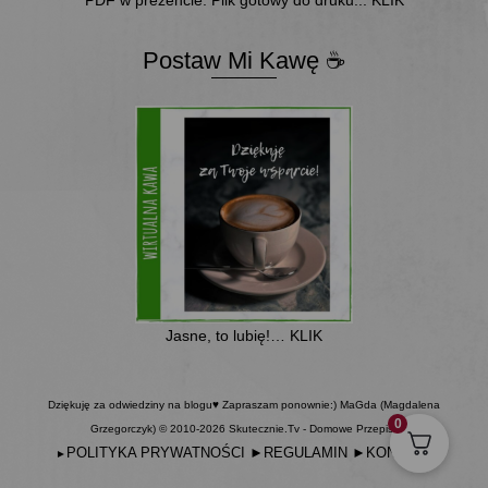
Postaw Mi Kawę ☕
Jasne, to lubię!… KLIK
Dziękuję za odwiedziny na blogu♥ Zapraszam ponownie:) MaGda (Magdalena
0
Grzegorczyk) © 2010-2026 Skutecznie.Tv - Domowe Przepisy
POLITYKA PRYWATNOŚCI
►
REGULAMIN
►
KONTAKT
►