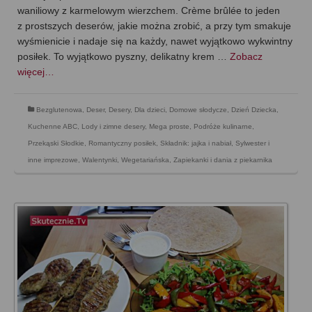
waniliowy z karmelowym wierzchem. Crème brûlée to jeden
z prostszych deserów, jakie można zrobić, a przy tym smakuje
wyśmienicie i nadaje się na każdy, nawet wyjątkowo wykwintny
posiłek. To wyjątkowo pyszny, delikatny krem …
Zobacz
więcej…
Bezglutenowa
,
Deser
,
Desery
,
Dla dzieci
,
Domowe słodycze
,
Dzień Dziecka
,
Kuchenne ABC
,
Lody i zimne desery
,
Mega proste
,
Podróże kulinarne
,
Przekąski Słodkie
,
Romantyczny posiłek
,
Składnik: jajka i nabiał
,
Sylwester i
inne imprezowe
,
Walentynki
,
Wegetariańska
,
Zapiekanki i dania z piekarnika