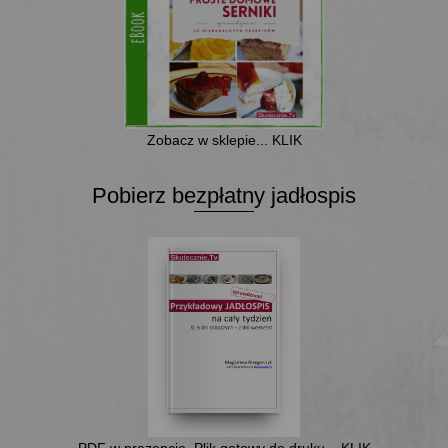
Zobacz w sklepie... KLIK
Pobierz bezpłatny jadłospis
PDF w prezencie. Plik gotowy do druku... KLIK