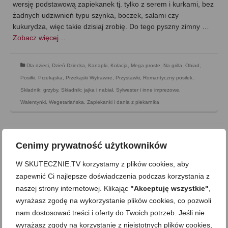
wersję podstawową zapiekanek tj. tylko z serem i kurkami, bez
żadnych udziwnień typu szynka, boczek, salami czy
kukurydza, więc takie dzisiaj zrobię. Do tego pyszny zimny …
Zobacz więcej…
Dla dzieci
,
Dzień Dziecka
,
Kanapki
,
Kolacja
,
Mega proste
,
Na grilla
,
Obiad
,
Posiłki
,
Przekąska
,
Przekąski Wytrawne
,
Przystawki
,
Romantyczny posiłek
,
Składnik: grzyby
,
Składnik: jajka i nabiał
,
Sylwester i inne imprezowe
,
Walentynki
,
Wegetariańska
,
Zapiekanki i dania z piekarnika
Cenimy prywatność użytkowników
W SKUTECZNIE.TV korzystamy z plików cookies, aby
zapewnić Ci najlepsze doświadczenia podczas korzystania z
naszej strony internetowej. Klikając
"Akceptuję wszystkie"
,
wyrażasz zgodę na wykorzystanie plików cookies, co pozwoli
nam dostosować treści i oferty do Twoich potrzeb. Jeśli nie
wyrażasz zgody na korzystanie z nieistotnych plików cookies,