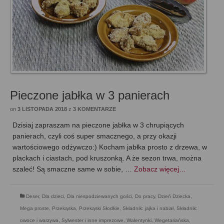
Pieczone jabłka w 3 panierach
on
3 LISTOPADA 2018
z
3 KOMENTARZE
Dzisiaj zapraszam na pieczone jabłka w 3 chrupiących
panierach, czyli coś super smacznego, a przy okazji
wartościowego odżywczo:) Kocham jabłka prosto z drzewa, w
plackach i ciastach, pod kruszonką. A że sezon trwa, można
szaleć! Są smaczne same w sobie, …
Zobacz więcej…
Deser
,
Dla dzieci
,
Dla niespodziewanych gości
,
Do pracy
,
Dzień Dziecka
,
Mega proste
,
Przekąska
,
Przekąski Słodkie
,
Składnik: jajka i nabiał
,
Składnik:
owoce i warzywa
,
Sylwester i inne imprezowe
,
Walentynki
,
Wegetariańska
,