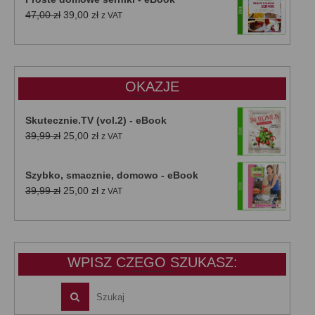
Pierwotna
Aktualna
47,00
zł
39,00
zł
z VAT
cena
cena
wynosiła:
wynosi:
47,00 zł.
39,00 zł.
OKAZJE
Skutecznie.TV (vol.2) - eBook
Pierwotna
Aktualna
39,99
zł
25,00
zł
z VAT
cena
cena
wynosiła:
wynosi:
Szybko, smacznie, domowo - eBook
39,99 zł.
25,00 zł.
Pierwotna
Aktualna
39,99
zł
25,00
zł
z VAT
cena
cena
wynosiła:
wynosi:
39,99 zł.
25,00 zł.
WPISZ CZEGO SZUKASZ: