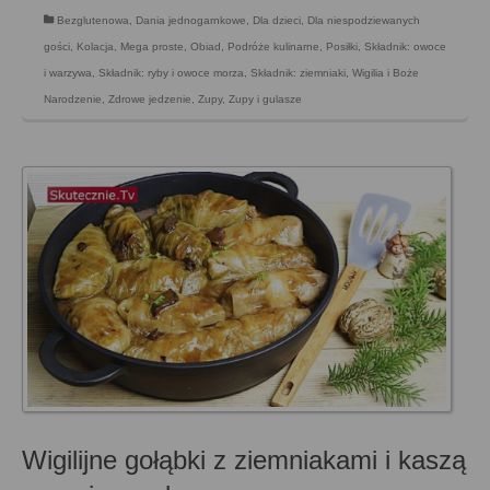
Bezglutenowa
,
Dania jednogarnkowe
,
Dla dzieci
,
Dla niespodziewanych
gości
,
Kolacja
,
Mega proste
,
Obiad
,
Podróże kulinarne
,
Posiłki
,
Składnik: owoce
i warzywa
,
Składnik: ryby i owoce morza
,
Składnik: ziemniaki
,
Wigilia i Boże
Narodzenie
,
Zdrowe jedzenie
,
Zupy
,
Zupy i gulasze
Wigilijne gołąbki z ziemniakami i kaszą