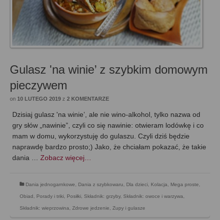
Gulasz 'na winie’ z szybkim domowym
pieczywem
on
10 LUTEGO 2019
z
2 KOMENTARZE
Dzisiaj gulasz 'na winie’, ale nie wino-alkohol, tylko nazwa od
gry słów „nawinie”, czyli co się nawinie: otwieram lodówkę i co
mam w domu, wykorzystuję do gulaszu. Czyli dziś będzie
naprawdę bardzo prosto;) Jako, że chciałam pokazać, że takie
dania …
Zobacz więcej…
Dania jednogarnkowe
,
Dania z szybkowaru
,
Dla dzieci
,
Kolacja
,
Mega proste
,
Obiad
,
Porady i triki
,
Posiłki
,
Składnik: grzyby
,
Składnik: owoce i warzywa
,
Składnik: wieprzowina
,
Zdrowe jedzenie
,
Zupy i gulasze