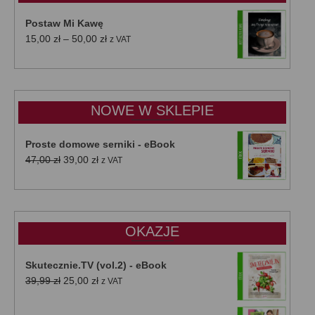
Postaw Mi Kawę
Zakres
15,00
zł
–
50,00
zł
z VAT
cen:
od
15,00 zł
do
NOWE W SKLEPIE
50,00 zł
Proste domowe serniki - eBook
Pierwotna
Aktualna
47,00
zł
39,00
zł
z VAT
cena
cena
wynosiła:
wynosi:
47,00 zł.
39,00 zł.
OKAZJE
Skutecznie.TV (vol.2) - eBook
Pierwotna
Aktualna
39,99
zł
25,00
zł
z VAT
cena
cena
wynosiła:
wynosi: