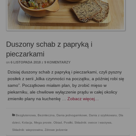
Duszony schab z papryką i
pieczarkami
on
6 LISTOPADA 2018
z
9 KOMENTARZY
Dzisiaj duszony schab z papryką i pieczarkami, czyli pyszny
posiłek z serii „kilka czynności na początku, a później robi się
samo”. Początkowo miałam plan, by zrobić mięso w
piekarniku, ale chwilowe wyłączenie prądu w całej okolicy
zmieniło plany na kuchenkę …
Zobacz więcej…
Bezglutenowa
,
Bezmleczna
,
Dania jednogarnkowe
,
Dania z szybkowaru
,
Dla
dzieci
,
Kolacja
,
Mega proste
,
Obiad
,
Posiłki
,
Składnik: owoce i warzywa
,
Składnik: wieprzowina
,
Zdrowe jedzenie