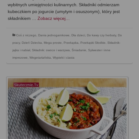
wybitnych umiejętności kulinarnych. Składniki odmierzam
kubeczkiem po jogurcie (umytym i osuszonym), który jest
składnikiem …
Zobacz więcej…
Coś z niczego
,
Dania jednogarnkowe
,
Dla dzieci
,
Do kawy czy herbaty
,
Do
pracy
,
Dzień Dziecka
,
Mega proste
,
Przekąska
,
Przekąski Słodkie
,
Składnik:
jajka i nabiał
,
Składnik: owoce i warzywa
,
Śniadanie
,
Sylwester i inne
imprezowe
,
Wegetariańska
,
Wypieki i ciasta