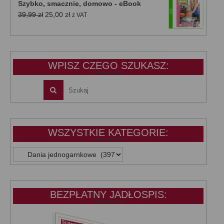
Szybko, smacznie, domowo - eBook
39,99 zł.
25,00 zł.
Pierwotna
Aktualna
39,99
zł
25,00
zł
z VAT
cena
cena
wynosiła:
wynosi:
39,99 zł.
25,00 zł.
WPISZ CZEGO SZUKASZ:
WSZYSTKIE KATEGORIE:
WSZYSTKIE
KATEGORIE:
BEZPŁATNY JADŁOSPIS: