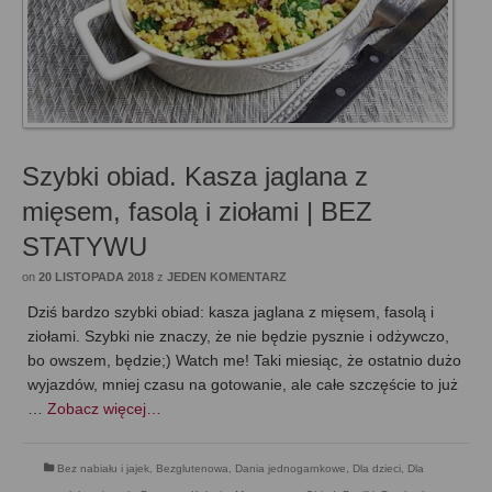
Szybki obiad. Kasza jaglana z
mięsem, fasolą i ziołami | BEZ
STATYWU
on
20 LISTOPADA 2018
z
JEDEN KOMENTARZ
Dziś bardzo szybki obiad: kasza jaglana z mięsem, fasolą i
ziołami. Szybki nie znaczy, że nie będzie pysznie i odżywczo,
bo owszem, będzie;) Watch me! Taki miesiąc, że ostatnio dużo
wyjazdów, mniej czasu na gotowanie, ale całe szczęście to już
…
Zobacz więcej…
Bez nabiału i jajek
,
Bezglutenowa
,
Dania jednogarnkowe
,
Dla dzieci
,
Dla