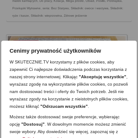
matek karmiących
,
Do pracy
,
Kolacja
,
Mega proste
,
Obiad
,
Posiłki
,
Przekąska
,
Przekąski Wytrawne
,
seria: Bez Statywu
,
Składnik: owoce i warzywa
,
Składnik:
ryże i kasze
,
Składnik: wieprzowina
,
Zdrowe jedzenie
Cenimy prywatność użytkowników
W SKUTECZNIE.TV korzystamy z plików cookies, aby
zapewnić Ci najlepsze doświadczenia podczas korzystania z
naszej strony internetowej. Klikając
"Akceptuję wszystkie"
,
wyrażasz zgodę na wykorzystanie plików cookies, co pozwoli
nam dostosować treści i oferty do Twoich potrzeb. Jeśli nie
wyrażasz zgody na korzystanie z nieistotnych plików cookies,
możesz kliknąć
"Odrzucam wszystkie"
.
Zupa z boczniaków z kaszą (na co
Możesz także dostosować swoje preferencje, wybierając
opcję
"Dostosuj"
. W dowolnym momencie możesz zmienić
dzień i na Wigilię)
swoje wybory. Aby dowiedzieć się więcej, zapoznaj się z
on
8 LISTOPADA 2018
z
7 KOMENTARZY