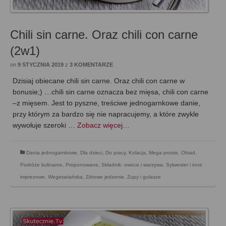
Chili sin carne. Oraz chili con carne
(2w1)
on
9 STYCZNIA 2019
z
3 KOMENTARZE
Dzisiaj obiecane chili sin carne. Oraz chili con carne w
bonusie;) …chili sin carne oznacza bez mięsa, chili con carne
–z mięsem. Jest to pyszne, treściwe jednogarnkowe danie,
przy którym za bardzo się nie napracujemy, a które zwykle
wywołuje szeroki …
Zobacz więcej…
Dania jednogarnkowe
,
Dla dzieci
,
Do pracy
,
Kolacja
,
Mega proste
,
Obiad
,
Podróże kulinarne
,
Proponowane
,
Składnik: owoce i warzywa
,
Sylwester i inne
imprezowe
,
Wegetariańska
,
Zdrowe jedzenie
,
Zupy i gulasze