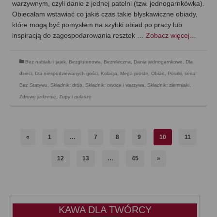
warzywnym, czyli danie z jednej patelni (tzw. jednogarnkówka).
Obiecałam wstawiać co jakiś czas takie błyskawiczne obiady,
które mogą być pomysłem na szybki obiad po pracy lub
inspiracją do zagospodarowania resztek …
Zobacz więcej…
Bez nabiału i jajek
,
Bezglutenowa
,
Bezmleczna
,
Dania jednogarnkowe
,
Dla
dzieci
,
Dla niespodziewanych gości
,
Kolacja
,
Mega proste
,
Obiad
,
Posiłki
,
seria:
Bez Statywu
,
Składnik: drób
,
Składnik: owoce i warzywa
,
Składnik: ziemniaki
,
Zdrowe jedzenie
,
Zupy i gulasze
«
1
…
7
8
9
10
11
12
13
…
45
»
KAWA DLA TWÓRCY