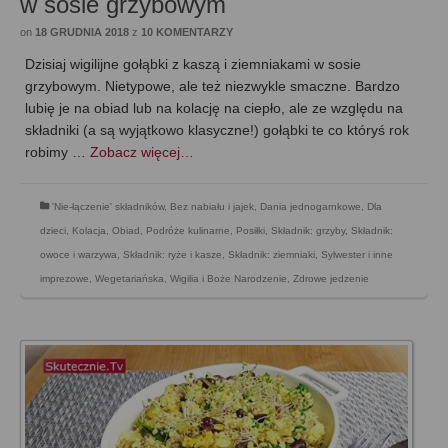
w sosie grzybowym
on
18 GRUDNIA 2018
z
10 KOMENTARZY
Dzisiaj wigilijne gołąbki z kaszą i ziemniakami w sosie
grzybowym. Nietypowe, ale też niezwykle smaczne. Bardzo
lubię je na obiad lub na kolację na ciepło, ale ze względu na
składniki (a są wyjątkowo klasyczne!) gołąbki te co któryś rok
robimy …
Zobacz więcej…
'Nie-łączenie' składników
,
Bez nabiału i jajek
,
Dania jednogarnkowe
,
Dla
dzieci
,
Kolacja
,
Obiad
,
Podróże kulinarne
,
Posiłki
,
Składnik: grzyby
,
Składnik:
owoce i warzywa
,
Składnik: ryże i kasze
,
Składnik: ziemniaki
,
Sylwester i inne
imprezowe
,
Wegetariańska
,
Wigilia i Boże Narodzenie
,
Zdrowe jedzenie