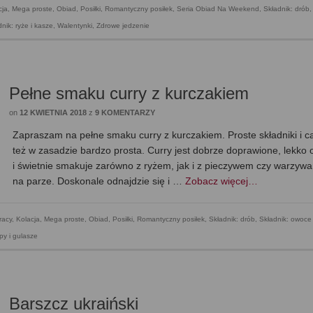
cja
,
Mega proste
,
Obiad
,
Posiłki
,
Romantyczny posiłek
,
Seria Obiad Na Weekend
,
Składnik: drób
,
nik: ryże i kasze
,
Walentynki
,
Zdrowe jedzenie
Pełne smaku curry z kurczakiem
on
12 KWIETNIA 2018
z
9 KOMENTARZY
Zapraszam na pełne smaku curry z kurczakiem. Proste składniki i c
też w zasadzie bardzo prosta. Curry jest dobrze doprawione, lekko 
i świetnie smakuje zarówno z ryżem, jak i z pieczywem czy warzyw
na parze. Doskonale odnajdzie się i …
Zobacz więcej…
racy
,
Kolacja
,
Mega proste
,
Obiad
,
Posiłki
,
Romantyczny posiłek
,
Składnik: drób
,
Składnik: owoce 
py i gulasze
Barszcz ukraiński