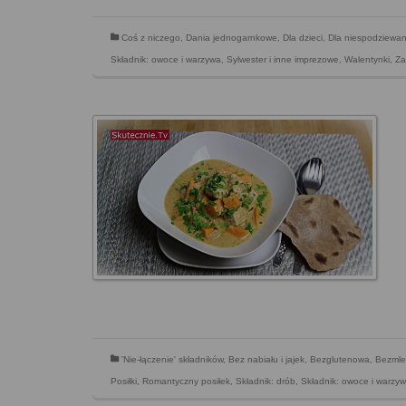
Coś z niczego
,
Dania jednogarnkowe
,
Dla dzieci
,
Dla niespodziewan
Składnik: owoce i warzywa
,
Sylwester i inne imprezowe
,
Walentynki
,
Za
'Nie-łączenie' składników
,
Bez nabiału i jajek
,
Bezglutenowa
,
Bezmle
Posiłki
,
Romantyczny posiłek
,
Składnik: drób
,
Składnik: owoce i warzy