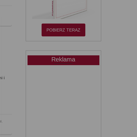
POBIERZ TERAZ
Reklama
i i
d
,