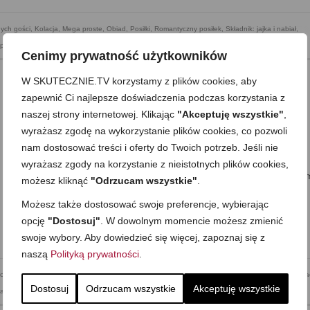
ych gości
,
Kolacja
,
Mega proste
,
Obiad
,
Posiłki
,
Romantyczny posiłek
,
Składnik: jajka i nabiał
,
piekanki i dania z piekarnika
,
Zupy
,
Zupy i gulasze
Cenimy prywatność użytkowników
W SKUTECZNIE.TV korzystamy z plików cookies, aby
zapewnić Ci najlepsze doświadczenia podczas korzystania z
Kurczak w stylu indyjskim z batatem i
naszej strony internetowej. Klikając
"Akceptuję wszystkie"
,
wyrażasz zgodę na wykorzystanie plików cookies, co pozwoli
pomidorkami
nam dostosować treści i oferty do Twoich potrzeb. Jeśli nie
on
26 STYCZNIA 2018
z
8 KOMENTARZY
wyrażasz zgody na korzystanie z nieistotnych plików cookies,
Dziś kurczak w stylu indyjskim, czyli coś na kształt curry, z warzywam
możesz kliknąć
"Odrzucam wszystkie"
.
pełnym smaku sosem. Nazwałam danie „kurczak”, mimo, że w
Możesz także dostosować swoje preferencje, wybierając
prezentowanej wersji biorę akurat indyka, ale najczęściej sięgam tu
opcję
"Dostosuj"
. W dowolnym momencie możesz zmienić
jednak po kurczaka, więc tak jakoś mam je „zapisane” …
Zobacz
więcej…
swoje wybory. Aby dowiedzieć się więcej, zapoznaj się z
naszą
Polityką prywatności
.
czna
,
Dania jednogarnkowe
,
Dla dzieci
,
Dla niespodziewanych gości
,
Kolacja
,
Mega proste
,
Obia
Dostosuj
Odrzucam wszystkie
Akceptuję wszystkie
wa
,
Walentynki
,
Zdrowe jedzenie
,
Zupy i gulasze