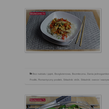
Bez nabiału i jajek
,
Bezglutenowa
,
Bezmleczna
,
Dania jednogarnk
Posiłki
,
Romantyczny posiłek
,
Składnik: drób
,
Składnik: owoce i warzy