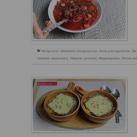
'Nie-łączenie' składników
,
Bezglutenowa
,
Dania jednogarnkowe
,
Dla
Składnik: wieprzowina
,
Składnik: ziemniaki
,
Wegetariańska
,
Zdrowe jed