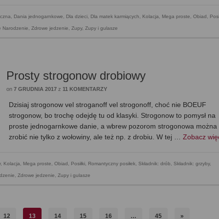
czna
,
Dania jednogarnkowe
,
Dla dzieci
,
Dla matek karmiących
,
Kolacja
,
Mega proste
,
Obiad
,
Posi
że Narodzenie
,
Zdrowe jedzenie
,
Zupy
,
Zupy i gulasze
Prosty strogonow drobiowy
on
7 GRUDNIA 2017
z
11 KOMENTARZY
Dzisiaj strogonow vel stroganoff vel strogonoff, choć nie BOEUF
strogonow, bo trochę odejdę tu od klasyki. Strogonow to pomysł na
proste jednogarnkowe danie, a wbrew pozorom strogonowa można
zrobić nie tylko z wołowiny, ale też np. z drobiu. W tej …
Zobacz wi
y
,
Kolacja
,
Mega proste
,
Obiad
,
Posiłki
,
Romantyczny posiłek
,
Składnik: drób
,
Składnik: grzyby
,
odzenie
,
Zdrowe jedzenie
,
Zupy i gulasze
12
13
14
15
16
…
45
»