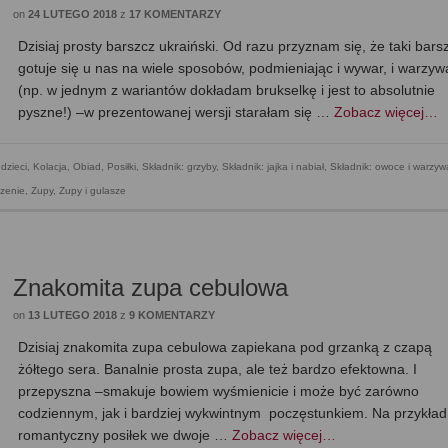
on
24 LUTEGO 2018
z
17 KOMENTARZY
Dzisiaj prosty barszcz ukraiński. Od razu przyznam się, że taki bars
gotuje się u nas na wiele sposobów, podmieniając i wywar, i warzyw
(np. w jednym z wariantów dokładam brukselkę i jest to absolutnie
pyszne!) –w prezentowanej wersji starałam się …
Zobacz więcej…
 dzieci
,
Kolacja
,
Obiad
,
Posiłki
,
Składnik: grzyby
,
Składnik: jajka i nabiał
,
Składnik: owoce i warzyw
zenie
,
Zupy
,
Zupy i gulasze
Znakomita zupa cebulowa
on
13 LUTEGO 2018
z
9 KOMENTARZY
Dzisiaj znakomita zupa cebulowa zapiekana pod grzanką z czapą
żółtego sera. Banalnie prosta zupa, ale też bardzo efektowna. I
przepyszna –smakuje bowiem wyśmienicie i może być zarówno
codziennym, jak i bardziej wykwintnym poczęstunkiem. Na przykład
romantyczny posiłek we dwoje …
Zobacz więcej…