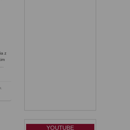
ia z
kim
 …
d
,
YOUTUBE