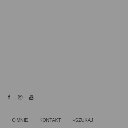
I
O MNIE
KONTAKT
»SZUKAJ