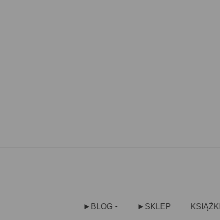
►BLOG
►SKLEP
KSIĄŻK