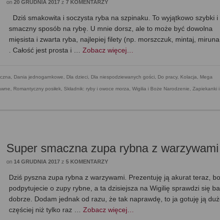
on
20 GRUDNIA 2017
z
7 KOMENTARZY
Dziś smakowita i soczysta ryba na szpinaku. To wyjątkowo szybki i
smaczny sposób na rybę. U mnie dorsz, ale to może być dowolna
mięsista i zwarta ryba, najlepiej filety (np. morszczuk, mintaj, miruna,
. Całość jest prosta i …
Zobacz więcej…
czna
,
Dania jednogarnkowe
,
Dla dzieci
,
Dla niespodziewanych gości
,
Do pracy
,
Kolacja
,
Mega
rawne
,
Romantyczny posiłek
,
Składnik: ryby i owoce morza
,
Wigilia i Boże Narodzenie
,
Zapiekanki i
Super smaczna zupa rybna z warzywami
on
14 GRUDNIA 2017
z
5 KOMENTARZY
Dziś pyszna zupa rybna z warzywami. Prezentuję ją akurat teraz, b
podpytujecie o zupy rybne, a ta dzisiejsza na Wigilię sprawdzi się b
dobrze. Dodam jednak od razu, że tak naprawdę, to ja gotuję ją du
częściej niż tylko raz …
Zobacz więcej…