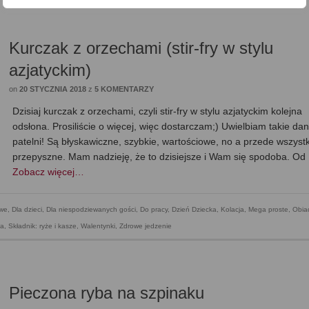
Kurczak z orzechami (stir-fry w stylu
azjatyckim)
on
20 STYCZNIA 2018
z
5 KOMENTARZY
Dzisiaj kurczak z orzechami, czyli stir-fry w stylu azjatyckim kolejna
odsłona. Prosiliście o więcej, więc dostarczam;) Uwielbiam takie dan
patelni! Są błyskawiczne, szybkie, wartościowe, no a przede wszyst
przepyszne. Mam nadzieję, że to dzisiejsze i Wam się spodoba. Od
Zobacz więcej…
owe
,
Dla dzieci
,
Dla niespodziewanych gości
,
Do pracy
,
Dzień Dziecka
,
Kolacja
,
Mega proste
,
Obia
wa
,
Składnik: ryże i kasze
,
Walentynki
,
Zdrowe jedzenie
Pieczona ryba na szpinaku