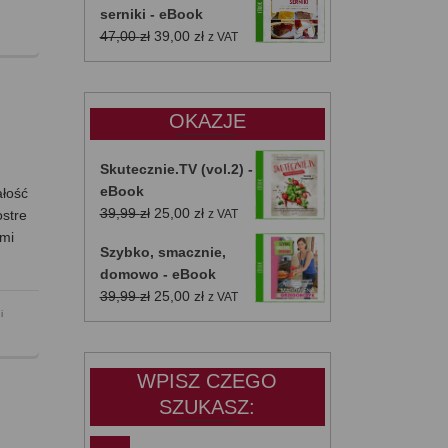
serniki - eBook
Pierwotna
Aktualna
47,00
zł
39,00
zł
z VAT
cena
cena
wynosiła:
wynosi:
47,00 zł.
39,00 zł.
OKAZJE
Skutecznie.TV (vol.2) -
eBook
ałość
Pierwotna
Aktualna
39,99
zł
25,00
zł
ostre
z VAT
cena
cena
ami
Szybko, smacznie,
wynosiła:
wynosi:
domowo - eBook
39,99 zł.
25,00 zł.
Pierwotna
Aktualna
39,99
zł
25,00
zł
z VAT
i
cena
cena
wynosiła:
wynosi:
39,99 zł.
25,00 zł.
WPISZ CZEGO
SZUKASZ: