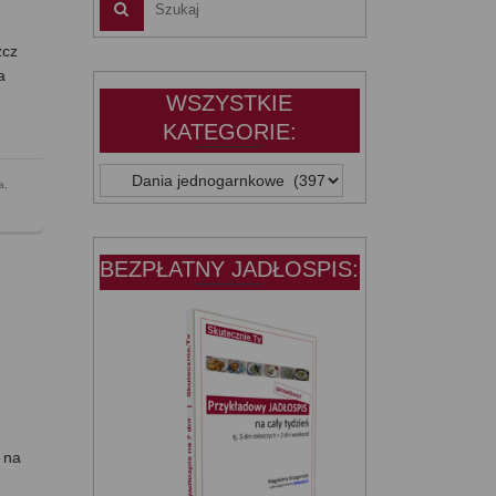
zcz
a
WSZYSTKIE
KATEGORIE:
WSZYSTKIE
a
,
KATEGORIE:
BEZPŁATNY JADŁOSPIS:
 na