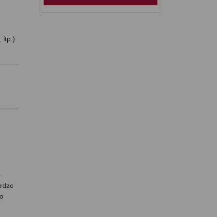
 itp.)
o
ardzo
żo