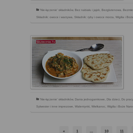
'Nie-łączenie' składników
,
Bez nabiału i jajek
,
Bezglutenowa
,
Bezmle
Składnik: owoce i warzywa
,
Składnik: ryby i owoce morza
,
Wigilia i Bo
'Nie-łączenie' składników
,
Dania jednogarnkowe
,
Dla dzieci
,
Do prac
Sylwester i inne imprezowe
,
Walentynki
,
Wielkanoc
,
Wigilia i Boże Nar
«
1
…
10
11