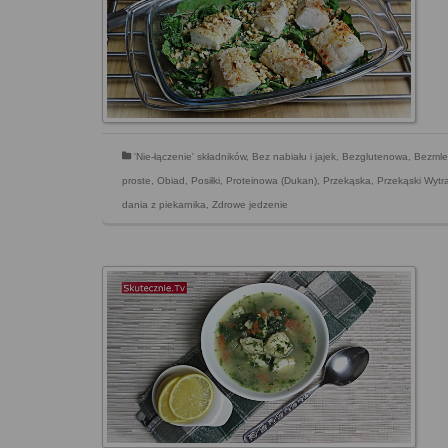
'Nie-łączenie' składników
,
Bez nabiału i jajek
,
Bezglutenowa
,
Bezmle
proste
,
Obiad
,
Posiłki
,
Proteinowa (Dukan)
,
Przekąska
,
Przekąski Wyt
dania z piekarnika
,
Zdrowe jedzenie