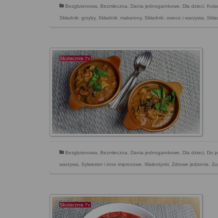
Bezglutenowa
,
Bezmleczna
,
Dania jednogarnkowe
,
Dla dzieci
,
Kola
Składnik: grzyby
,
Składnik: makarony
,
Składnik: owoce i warzywa
,
Skład
Bezglutenowa
,
Bezmleczna
,
Dania jednogarnkowe
,
Dla dzieci
,
Do p
warzywa
,
Sylwester i inne imprezowe
,
Walentynki
,
Zdrowe jedzenie
,
Zu