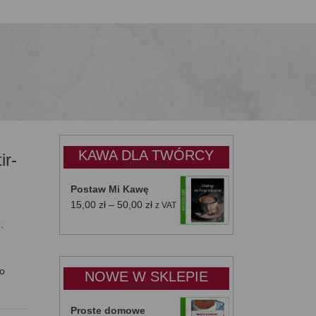
KAWA DLA TWÓRCY
ir-
Postaw Mi Kawę
Zakres
15,00
zł
–
50,00
zł
z VAT
cen:
.
od
15,00 zł
do
do
NOWE W SKLEPIE
50,00 zł
Proste domowe