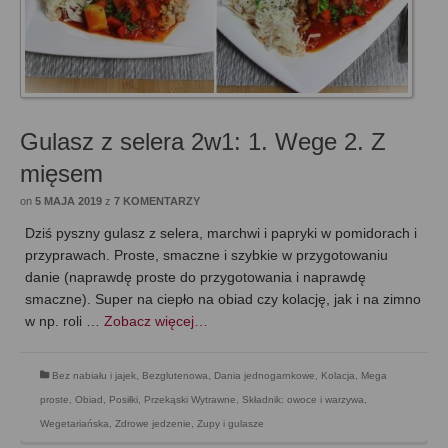
Gulasz z selera 2w1: 1. Wege 2. Z
mięsem
on
5 MAJA 2019
z
7 KOMENTARZY
Dziś pyszny gulasz z selera, marchwi i papryki w pomidorach i
przyprawach. Proste, smaczne i szybkie w przygotowaniu
danie (naprawdę proste do przygotowania i naprawdę
smaczne). Super na ciepło na obiad czy kolację, jak i na zimno
w np. roli …
Zobacz więcej…
Bez nabiału i jajek
,
Bezglutenowa
,
Dania jednogarnkowe
,
Kolacja
,
Mega
proste
,
Obiad
,
Posiłki
,
Przekąski Wytrawne
,
Składnik: owoce i warzywa
,
Wegetariańska
,
Zdrowe jedzenie
,
Zupy i gulasze