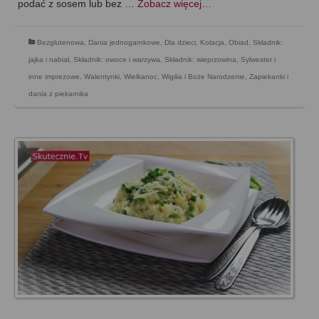
podać z sosem lub bez …
Zobacz więcej…
Bezglutenowa
,
Dania jednogarnkowe
,
Dla dzieci
,
Kolacja
,
Obiad
,
Składnik:
jajka i nabiał
,
Składnik: owoce i warzywa
,
Składnik: wieprzowina
,
Sylwester i
inne imprezowe
,
Walentynki
,
Wielkanoc
,
Wigilia i Boże Narodzenie
,
Zapiekanki i
dania z piekarnika