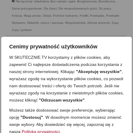
'Nie-łączenie' składników
,
Bez nabiału i jajek
,
Bezglutenowa
,
Bezmleczna
,
Dania jednogarnkowe
,
Dla dzieci
,
Dla niespodziewanych gości
,
Do pracy
,
Kolacja
,
Mega proste
,
Obiad
,
Podróże kulinarne
,
Posiłki
,
Przekąska
,
Przekąski
Wytrawne
,
Składnik: owoce i warzywa
,
Wegetariańska
,
Zdrowe jedzenie
,
Zupy
,
Zupy i gulasze
Cenimy prywatność użytkowników
W SKUTECZNIE.TV korzystamy z plików cookies, aby
zapewnić Ci najlepsze doświadczenia podczas korzystania z
naszej strony internetowej. Klikając
"Akceptuję wszystkie"
,
wyrażasz zgodę na wykorzystanie plików cookies, co pozwoli
nam dostosować treści i oferty do Twoich potrzeb. Jeśli nie
wyrażasz zgody na korzystanie z nieistotnych plików cookies,
możesz kliknąć
"Odrzucam wszystkie"
.
Możesz także dostosować swoje preferencje, wybierając
opcję
"Dostosuj"
. W dowolnym momencie możesz zmienić
swoje wybory. Aby dowiedzieć się więcej, zapoznaj się z
Bulgur z boczniakami i szpinakiem w
naszą
Polityką prywatności
.