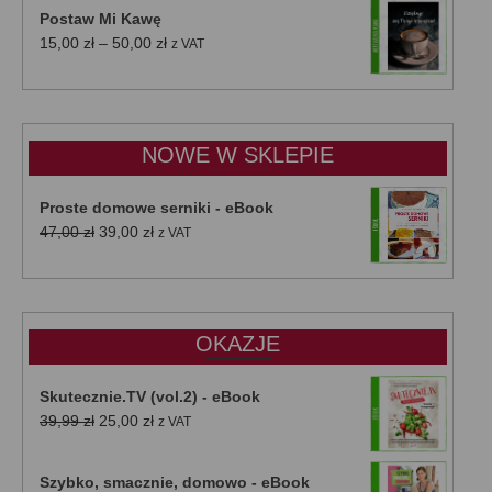
Postaw Mi Kawę
Zakres
15,00
zł
–
50,00
zł
z VAT
cen:
od
15,00 zł
do
NOWE W SKLEPIE
50,00 zł
Proste domowe serniki - eBook
Pierwotna
Aktualna
47,00
zł
39,00
zł
z VAT
cena
cena
wynosiła:
wynosi:
47,00 zł.
39,00 zł.
OKAZJE
Skutecznie.TV (vol.2) - eBook
Pierwotna
Aktualna
39,99
zł
25,00
zł
z VAT
cena
cena
wynosiła:
wynosi:
Szybko, smacznie, domowo - eBook