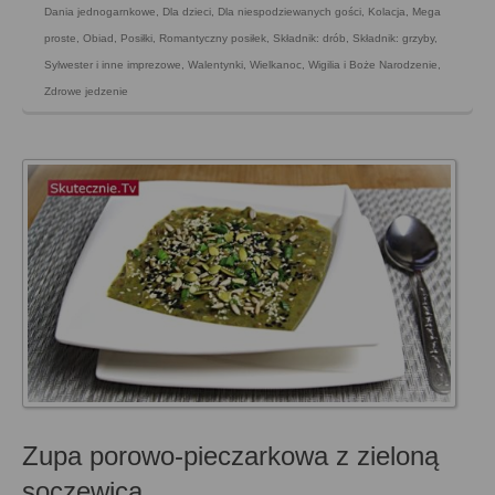
Dania jednogarnkowe
,
Dla dzieci
,
Dla niespodziewanych gości
,
Kolacja
,
Mega
proste
,
Obiad
,
Posiłki
,
Romantyczny posiłek
,
Składnik: drób
,
Składnik: grzyby
,
Sylwester i inne imprezowe
,
Walentynki
,
Wielkanoc
,
Wigilia i Boże Narodzenie
,
Zdrowe jedzenie
Zupa porowo-pieczarkowa z zieloną
soczewicą