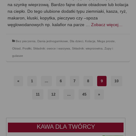
na szynkę wieprzową. Bardzo fajne danie obiadowe lub kolacja
na ciepło. Do tego ulubione dodatki typu ziemniaki, kasza, ryż,
makaron, kluski, kopytka, pieczywo czy –spoza
węglowodanowych np. kalafior na parze …
Zobacz więcej…
Bez pieczenia
,
Dania jednogarnkowe
,
Dla dzieci
,
Kolacja
,
Mega proste
,
Obiad
,
Posiłki
,
Składnik: owoce i warzywa
,
Składnik: wieprzowina
,
Zupy i
gulasze
«
1
…
6
7
8
9
10
11
12
…
45
»
KAWA DLA TWÓRCY