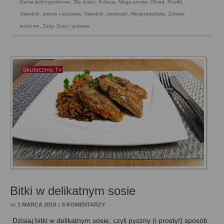
Dania jednogarnkowe
,
Dla dzieci
,
Kolacja
,
Mega proste
,
Obiad
,
Posiłki
,
Składnik: owoce i warzywa
,
Składnik: ziemniaki
,
Wegetariańska
,
Zdrowe
jedzenie
,
Zupy
,
Zupy i gulasze
Bitki w delikatnym sosie
on
1 MARCA 2019
z
6 KOMENTARZY
Dzisiaj bitki w delikatnym sosie, czyli pyszny (i prosty!) sposób