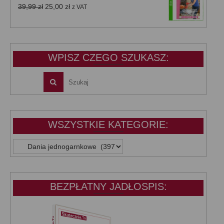
39,99 zł.
25,00 zł.
Pierwotna
Aktualna
39,99
zł
25,00
zł
z VAT
cena
cena
wynosiła:
wynosi:
39,99 zł.
25,00 zł.
WPISZ CZEGO SZUKASZ:
WSZYSTKIE KATEGORIE:
WSZYSTKIE
KATEGORIE:
BEZPŁATNY JADŁOSPIS: