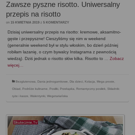
Zawsze pyszne risotto. Uniwersalny
przepis na risotto
on
15 KWIETNIA 2019
z
5 KOMENTARZY
Dzisiaj uniwersalny przepis na risotto: kremowe, aksamitno-
gęste i przepyszne! Cieszyliśmy się nim w weekend
(generalnie weekend był w stylu włoskim, bo dzień później
robiłam lazanię, o czym bywalcy Instagrama z pewnością
wiedzą). Dziś jednak o risotto słów kilka. Risotto to …
Zobacz
więcej…
Bezglutenowa
,
Dania jednogarnkowe
,
Dla dzieci
,
Kolacja
,
Mega proste
,
Obiad
,
Podróże kulinarne
,
Posiłki
,
Przekąska
,
Romantyczny posiłek
,
Składnik:
ryże i kasze
,
Walentynki
,
Wegetariańska