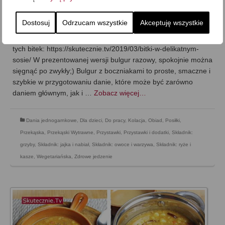
sosie jogurtowym
on
13 MARCA 2019
z
JEDEN KOMENTARZ
Dostosuj
Odrzucam wszystkie
Akceptuję wszystkie
Dzisiaj obiecany bulgur z boczniakami, który podawałam do
tych bitek: https://skutecznie.tv/2019/03/bitki-w-delikatnym-
sosie/ W prezentowanej wersji bulgur razowy, spokojnie można
sięgnąć po zwykły;) Bulgur z boczniakami to proste, smaczne i
szybkie w przygotowaniu danie, które może być zarówno
daniem głównym, jak i …
Zobacz więcej…
Dania jednogarnkowe
,
Dla dzieci
,
Do pracy
,
Kolacja
,
Obiad
,
Posiłki
,
Przekąska
,
Przekąski Wytrawne
,
Przystawki
,
Przystawki i dodatki
,
Składnik:
grzyby
,
Składnik: jajka i nabiał
,
Składnik: owoce i warzywa
,
Składnik: ryże i
kasze
,
Wegetariańska
,
Zdrowe jedzenie