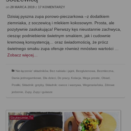
on
28 MARCA 2019
z
17 KOMENTARZY
Dzisiaj pyszna zupa porowo-pieczarkowa –z dodatkiem
ziemniaka, z soczewicą i mlekiem kokosowym. Prosta, ale
pozytywnie zaskakująca! Pierwszy kęs nieustannie zachwyca,
ciesząc podniebienie świetnym smakiem, jak i cudownie
kremową konsystencją… oraz świadomością, że prócz
świetnego smaku zupa oferuje również mnóstwo wartości …
Zobacz więcej…
'Nie-łączenie' składników
,
Bez nabiału i jajek
,
Bezglutenowa
,
Bezmleczna
,
Dania jednogarnkowe
,
Dla dzieci
,
Do pracy
,
Kolacja
,
Mega proste
,
Obiad
,
Posiłki
,
Składnik: grzyby
,
Składnik: owoce i warzywa
,
Wegetariańska
,
Zdrowe
jedzenie
,
Zupy
,
Zupy i gulasze