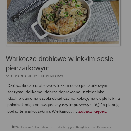
Warkocze drobiowe w lekkim sosie
pieczarkowym
on
31 MARCA 2019
z
7 KOMENTARZY
Dziś warkocze drobiowe w lekkim sosie pieczarkowym –
soczyste, delikatne, dobrze doprawione, z zieleninką …
Idealne danie na szybki obiad czy na kolację na ciepło lub na
półmisek mięs na świąteczny czy imprezowy stół;) Ja planuję
podać te warkoczyki na Wielkanoc, …
Zobacz więcej…
'Nie-łączenie' składników
,
Bez nabiału i jajek
,
Bezglutenowa
,
Bezmleczna
,