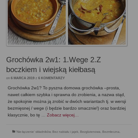
Grochówka 2w1: 1.Wege 2.Z
boczkiem i wiejską kiełbasą
on
6 MARCA 2019
z
6 KOMENTARZY
Grochówka 2w1? To pyszna domowa grochówka –prosta,
nawet całkiem szybka i sprawna do zrobienia, a nazwa stąd,
że spokojnie można ją zrobić w dwóch wariantach tj. w wersji
bezmięsnej / wege (i będzie bardzo smacznie!) oraz bardziej
klasycznie, bo tę …
Zobacz więcej…
'Nie-łączenie' składników
,
Bez nabiału i jajek
,
Bezglutenowa
,
Bezmleczna
,