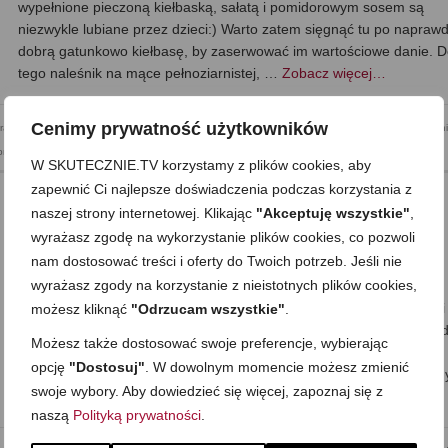
wypełnione pieczoną kiełbaską, sałatą i pomidorowym sosem są
niezwykle lubiane przez dzieci:) Warto zatem sięgnąć tu po napraw
dobrą gatunkowo kiełbasę, by zaserwować im wartościowe danie. 
tego naleśnik na mące pełnoziarnistej, …
Zobacz więcej…
Cenimy prywatność użytkowników
racy
,
Dzień Dziecka
,
Kolacja
,
Mega proste
,
Naleśniki, placki, placuszki
,
Obiad
,
Przekąska
,
Składni
przowina
,
Składnik: wołowina
,
Śniadanie
,
Sylwester i inne imprezowe
W SKUTECZNIE.TV korzystamy z plików cookies, aby
zapewnić Ci najlepsze doświadczenia podczas korzystania z
naszej strony internetowej. Klikając
"Akceptuję wszystkie"
,
wyrażasz zgodę na wykorzystanie plików cookies, co pozwoli
Indyk zapiekany w ananasie i oliwkach
nam dostosować treści i oferty do Twoich potrzeb. Jeśli nie
on
23 MAJA 2013
z
JEDEN KOMENTARZ
wyrażasz zgody na korzystanie z nieistotnych plików cookies,
Miękkie i soczyste kawałki indyka, zapiekane w ananasie, oliwkach i
możesz kliknąć
"Odrzucam wszystkie"
.
fecie… Doprawione dość ostro, ale ostre przyprawy równoważy sło
Możesz także dostosować swoje preferencje, wybierając
ananasa i naprawdę w daniu panuje smakowa harmonia:) Całkiem
opcję
"Dostosuj"
. W dowolnym momencie możesz zmienić
prosta i przyjemna do przyrządzenia potrawa. Idealna na chwile, gd
swoje wybory. Aby dowiedzieć się więcej, zapoznaj się z
trzeba coś …
Zobacz więcej…
naszą
Polityką prywatności
.