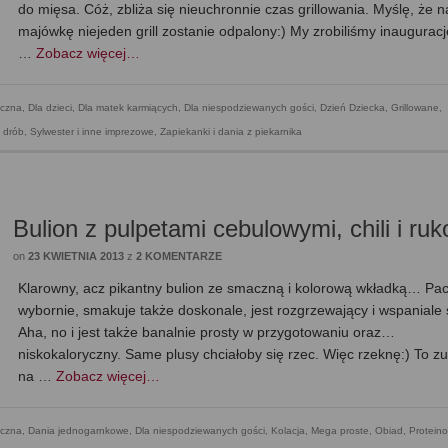
do mięsa. Cóż, zbliża się nieuchronnie czas grillowania. Myślę, że n
majówkę niejeden grill zostanie odpalony:) My zrobiliśmy inaugurac
…
Zobacz więcej…
czna
,
Dla dzieci
,
Dla matek karmiących
,
Dla niespodziewanych gości
,
Dzień Dziecka
,
Grillowane
,
: drób
,
Sylwester i inne imprezowe
,
Zapiekanki i dania z piekarnika
Bulion z pulpetami cebulowymi, chili i ruk
on
23 KWIETNIA 2013
z
2 KOMENTARZE
Klarowny, acz pikantny bulion ze smaczną i kolorową wkładką… Pa
wybornie, smakuje także doskonale, jest rozgrzewający i wspaniale 
Aha, no i jest także banalnie prosty w przygotowaniu oraz…
niskokaloryczny. Same plusy chciałoby się rzec. Więc rzeknę:) To z
na …
Zobacz więcej…
czna
,
Dania jednogarnkowe
,
Dla niespodziewanych gości
,
Kolacja
,
Mega proste
,
Obiad
,
Protein