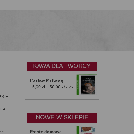
KAWA DLA TWÓRCY
Postaw Mi Kawę
Zakres
15,00
zł
–
50,00
zł
z VAT
cen:
sty z
od
.
15,00 zł
 na
do
NOWE W SKLEPIE
50,00 zł
Proste domowe
ste
,