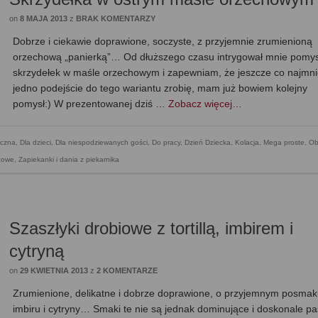
on
8 MAJA 2013
z
BRAK KOMENTARZY
Dobrze i ciekawie doprawione, soczyste, z przyjemnie zrumienioną
orzechową „panierką”… Od dłuższego czasu intrygował mnie pomys
skrzydełek w maśle orzechowym i zapewniam, że jeszcze co najmni
jedno podejście do tego wariantu zrobię, mam już bowiem kolejny
pomysł:) W prezentowanej dziś …
Zobacz więcej…
czna
,
Dla dzieci
,
Dla niespodziewanych gości
,
Do pracy
,
Dzień Dziecka
,
Kolacja
,
Mega proste
,
Ob
ezowe
,
Zapiekanki i dania z piekarnika
Szaszłyki drobiowe z tortillą, imbirem i
cytryną
on
29 KWIETNIA 2013
z
2 KOMENTARZE
Zrumienione, delikatne i dobrze doprawione, o przyjemnym posma
imbiru i cytryny… Smaki te nie są jednak dominujące i doskonale pa