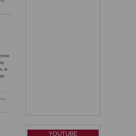
nik:
chnie
są
a, w
dząc …
czny
YOUTUBE