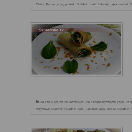
Obiad
,
Romantyczny posiłek
,
Składnik: drób
,
Składnik: jajka i nabiał
,
S
Dla dzieci
,
Dla matek karmiących
,
Dla niespodziewanych gości
,
Do p
Przystawki i dodatki
,
Składnik: drób
,
Składnik: jajka i nabiał
,
Składnik: 