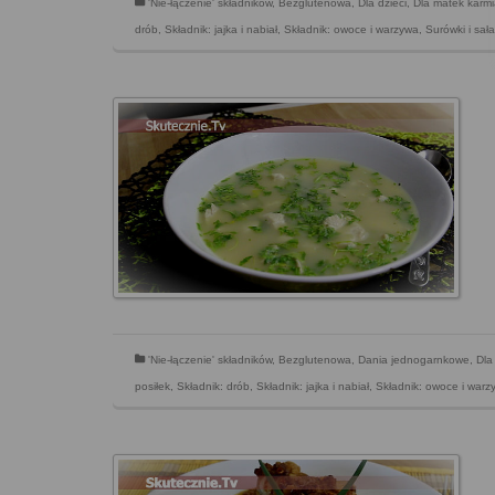
'Nie-łączenie' składników
,
Bezglutenowa
,
Dla dzieci
,
Dla matek karm
drób
,
Składnik: jajka i nabiał
,
Składnik: owoce i warzywa
,
Surówki i sała
'Nie-łączenie' składników
,
Bezglutenowa
,
Dania jednogarnkowe
,
Dla
posiłek
,
Składnik: drób
,
Składnik: jajka i nabiał
,
Składnik: owoce i warz