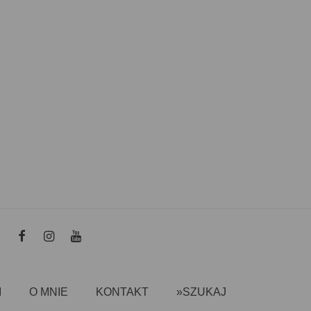
I
O MNIE
KONTAKT
»SZUKAJ