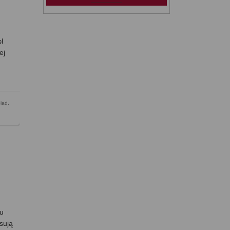
ł
ej
iad
,
ku
sują