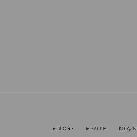
►BLOG
►SKLEP
KSIĄŻK