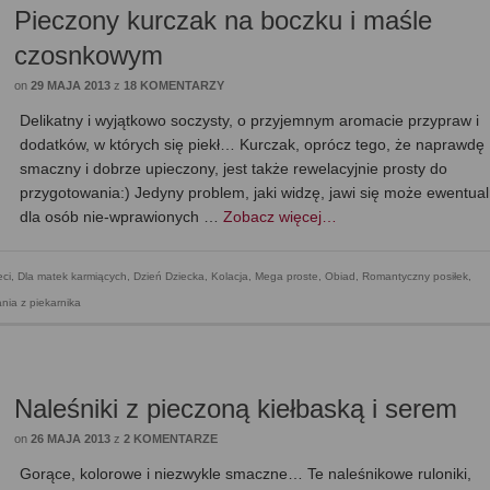
Pieczony kurczak na boczku i maśle
czosnkowym
on
29 MAJA 2013
z
18 KOMENTARZY
Delikatny i wyjątkowo soczysty, o przyjemnym aromacie przypraw i
dodatków, w których się piekł… Kurczak, oprócz tego, że naprawdę
smaczny i dobrze upieczony, jest także rewelacyjnie prosty do
przygotowania:) Jedyny problem, jaki widzę, jawi się może ewentual
dla osób nie-wprawionych …
Zobacz więcej…
eci
,
Dla matek karmiących
,
Dzień Dziecka
,
Kolacja
,
Mega proste
,
Obiad
,
Romantyczny posiłek
,
ania z piekarnika
Naleśniki z pieczoną kiełbaską i serem
on
26 MAJA 2013
z
2 KOMENTARZE
Gorące, kolorowe i niezwykle smaczne… Te naleśnikowe ruloniki,