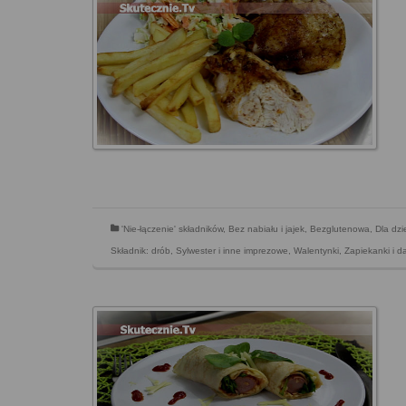
'Nie-łączenie' składników
,
Bez nabiału i jajek
,
Bezglutenowa
,
Dla dzi
Składnik: drób
,
Sylwester i inne imprezowe
,
Walentynki
,
Zapiekanki i d