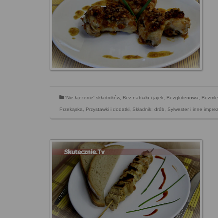
'Nie-łączenie' składników
,
Bez nabiału i jajek
,
Bezglutenowa
,
Bezmle
Przekąska
,
Przystawki i dodatki
,
Składnik: drób
,
Sylwester i inne impr