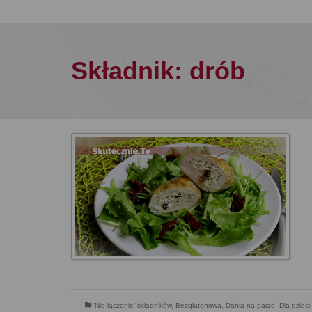
Składnik: drób
'Nie-łączenie' składników
,
Bezglutenowa
,
Dania na parze
,
Dla dzieci