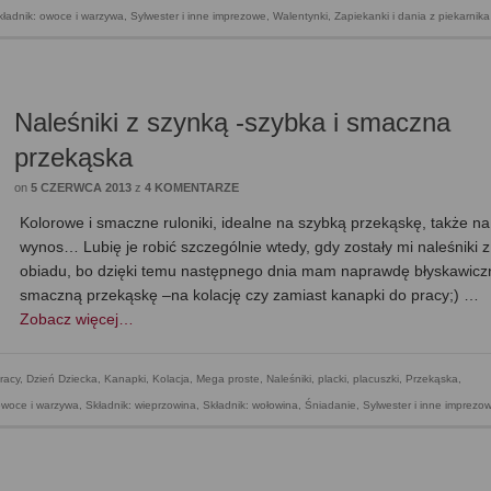
kładnik: owoce i warzywa
,
Sylwester i inne imprezowe
,
Walentynki
,
Zapiekanki i dania z piekarnika
Naleśniki z szynką -szybka i smaczna
przekąska
on
5 CZERWCA 2013
z
4 KOMENTARZE
Kolorowe i smaczne ruloniki, idealne na szybką przekąskę, także na
wynos… Lubię je robić szczególnie wtedy, gdy zostały mi naleśniki z
obiadu, bo dzięki temu następnego dnia mam naprawdę błyskawiczn
smaczną przekąskę –na kolację czy zamiast kanapki do pracy;) …
Zobacz więcej…
racy
,
Dzień Dziecka
,
Kanapki
,
Kolacja
,
Mega proste
,
Naleśniki, placki, placuszki
,
Przekąska
,
owoce i warzywa
,
Składnik: wieprzowina
,
Składnik: wołowina
,
Śniadanie
,
Sylwester i inne imprezo