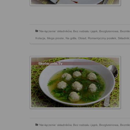
'Nie-łączenie' składników
,
Bez nabiału i jajek
,
Bezglutenowa
,
Bezmle
Kolacja
,
Mega proste
,
Na grilla
,
Obiad
,
Romantyczny posiłek
,
Składnik
'Nie-łączenie' składników
,
Bez nabiału i jajek
,
Bezglutenowa
,
Bezmle