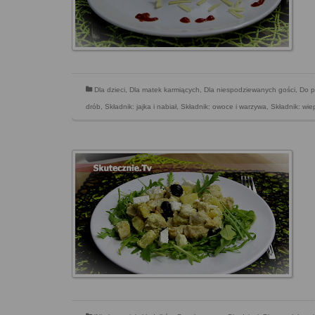
Dla dzieci
,
Dla matek karmiących
,
Dla niespodziewanych gości
,
Do p
drób
,
Składnik: jajka i nabiał
,
Składnik: owoce i warzywa
,
Składnik: wie