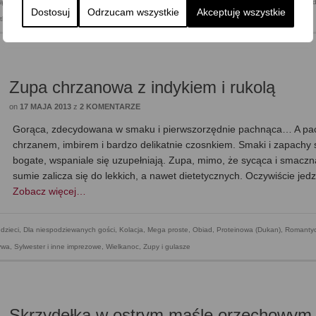
iących
,
Dla niespodziewanych gości
,
Do pracy
,
Dzień Dziecka
,
Kolacja
,
Mega proste
,
Obiad
,
Skład
Dostosuj
Odrzucam wszystkie
Akceptuję wszystkie
tki
,
Zapiekanki i dania z piekarnika
Zupa chrzanowa z indykiem i rukolą
on
17 MAJA 2013
z
2 KOMENTARZE
Gorąca, zdecydowana w smaku i pierwszorzędnie pachnąca… A pa
chrzanem, imbirem i bardzo delikatnie czosnkiem. Smaki i zapachy 
bogate, wspaniale się uzupełniają. Zupa, mimo, że sycąca i smaczn
sumie zalicza się do lekkich, a nawet dietetycznych. Oczywiście je
Zobacz więcej…
 dzieci
,
Dla niespodziewanych gości
,
Kolacja
,
Mega proste
,
Obiad
,
Proteinowa (Dukan)
,
Romanty
ywa
,
Sylwester i inne imprezowe
,
Wielkanoc
,
Zupy i gulasze
Skrzydełka w ostrym maśle orzechowym