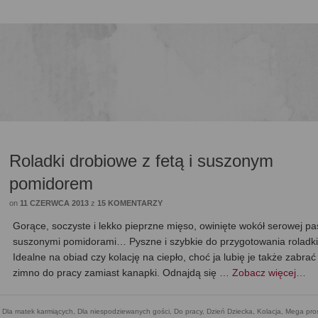
Roladki drobiowe z fetą i suszonym
pomidorem
on
11 CZERWCA 2013
z
15 KOMENTARZY
Gorące, soczyste i lekko pieprzne mięso, owinięte wokół serowej pa
suszonymi pomidorami… Pyszne i szybkie do przygotowania roladki
Idealne na obiad czy kolację na ciepło, choć ja lubię je także zabrać
zimno do pracy zamiast kanapki. Odnajdą się …
Zobacz więcej…
,
Dla matek karmiących
,
Dla niespodziewanych gości
,
Do pracy
,
Dzień Dziecka
,
Kolacja
,
Mega pro