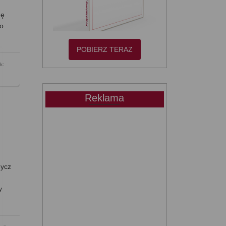
dę
Do
POBIERZ TERAZ
k:
Reklama
dycz
y