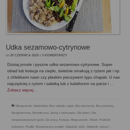
Udka sezamowo-cytrynowe
on
20 CZERWCA 2020
z
5 KOMENTARZY
Dzisiaj proste i pyszne udka sezamowo-cytrynowe. Super
obiad lub kolacja na ciepło, świetnie smakują z ryżem jak i np.
z chlebkami naan czy płaskim pieczywem typu chapati. U nas
najczęściej z ryżem i sałatką lub z kalafiorem na parze i …
Zobacz więcej…
'Nie-łączenie' składników
,
Bez nabiału i jajek
,
Bez pieczenia
,
Bez pszenicy
,
Bezglutenowa
,
Bezmleczna
,
dania z wolnowaru
,
Dla dzieci
,
Dla
niespodziewanych gości
,
Do pracy
,
Kolacja
,
Mega proste
,
Obiad
,
Podróże
kulinarne
,
Posiłki
,
Romantyczny posiłek
,
Składnik: drób
,
Składnik: owoce i