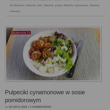
Na Weekend
,
Składnik: drób
,
Składnik: grzyby
,
Składnik: wieprzowina
,
Składnik:
wołowina
Pulpeciki cynamonowe w sosie
pomidorowym
on
18 LIPCA 2020
z
2 KOMENTARZE