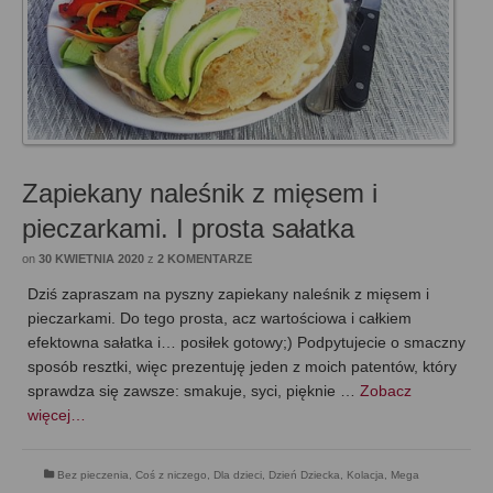
Zapiekany naleśnik z mięsem i
pieczarkami. I prosta sałatka
on
30 KWIETNIA 2020
z
2 KOMENTARZE
Dziś zapraszam na pyszny zapiekany naleśnik z mięsem i
pieczarkami. Do tego prosta, acz wartościowa i całkiem
efektowna sałatka i… posiłek gotowy;) Podpytujecie o smaczny
sposób resztki, więc prezentuję jeden z moich patentów, który
sprawdza się zawsze: smakuje, syci, pięknie …
Zobacz
więcej…
Bez pieczenia
,
Coś z niczego
,
Dla dzieci
,
Dzień Dziecka
,
Kolacja
,
Mega