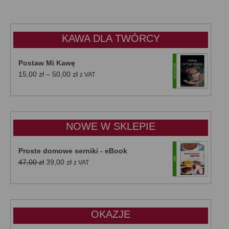
KAWA DLA TWÓRCY
Postaw Mi Kawę
Zakres
15,00
zł
–
50,00
zł
z VAT
cen:
od
15,00 zł
do
NOWE W SKLEPIE
50,00 zł
Proste domowe serniki - eBook
Pierwotna
Aktualna
47,00
zł
39,00
zł
z VAT
cena
cena
wynosiła:
wynosi:
47,00 zł.
39,00 zł.
OKAZJE