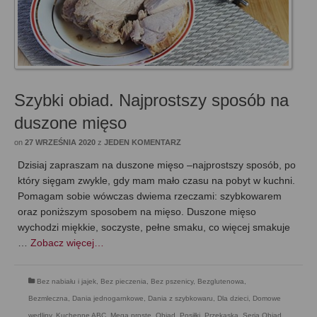
Szybki obiad. Najprostszy sposób na
duszone mięso
on
27 WRZEŚNIA 2020
z
JEDEN KOMENTARZ
Dzisiaj zapraszam na duszone mięso –najprostszy sposób, po
który sięgam zwykle, gdy mam mało czasu na pobyt w kuchni.
Pomagam sobie wówczas dwiema rzeczami: szybkowarem
oraz poniższym sposobem na mięso. Duszone mięso
wychodzi miękkie, soczyste, pełne smaku, co więcej smakuje
…
Zobacz więcej…
Bez nabiału i jajek
,
Bez pieczenia
,
Bez pszenicy
,
Bezglutenowa
,
Bezmleczna
,
Dania jednogarnkowe
,
Dania z szybkowaru
,
Dla dzieci
,
Domowe
wędliny
,
Kuchenne ABC
,
Mega proste
,
Obiad
,
Posiłki
,
Przekąska
,
Seria Obiad