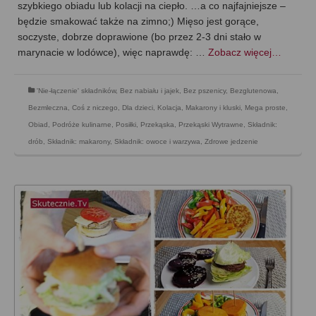
szybkiego obiadu lub kolacji na ciepło. …a co najfajniejsze –
będzie smakować także na zimno;) Mięso jest gorące,
soczyste, dobrze doprawione (bo przez 2-3 dni stało w
marynacie w lodówce), więc naprawdę: …
Zobacz więcej…
'Nie-łączenie' składników
,
Bez nabiału i jajek
,
Bez pszenicy
,
Bezglutenowa
,
Bezmleczna
,
Coś z niczego
,
Dla dzieci
,
Kolacja
,
Makarony i kluski
,
Mega proste
,
Obiad
,
Podróże kulinarne
,
Posiłki
,
Przekąska
,
Przekąski Wytrawne
,
Składnik:
drób
,
Składnik: makarony
,
Składnik: owoce i warzywa
,
Zdrowe jedzenie