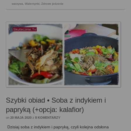
warzywa
,
Walentynki
,
Zdrowe jedzenie
Szybki obiad • Soba z indykiem i
papryką (+opcja: kalafior)
on
20 MAJA 2020
z
8 KOMENTARZY
Dzisiaj soba z indykiem i papryką, czyli kolejna odsłona