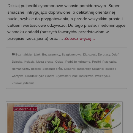
Dzisiaj pulpeciki cynamonowe w sosie pomidorowym. Super
smaczne, intrygująco doprawione, o delikatnej orientalnej
nucie, szybkie do przygotowania, a przede wszystkim proste i
całkiem wartościowe odżywczo. Do tego proste, niedominujące
w smaku dodatki (naszych faworytów przedstawiam w
przepisie rzecz jasna) oraz …
Zobacz więcej…
Bez nabiału i jajek
,
Bez pszenicy
,
Bezglutenowa
,
Dla dzieci
,
Do pracy
,
Dzień
Dziecka
,
Kolacja
,
Mega proste
,
Obiad
,
Podróże kulinarne
,
Posiłki
,
Przekąska
,
Romantyczny posiłek
,
Składnik: drób
,
Składnik: makarony
,
Składnik: owoce i
warzywa
,
Składnik: ryże i kasze
,
Sylwester i inne imprezowe
,
Walentynki
,
Zdrowe jedzenie