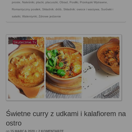
proste
,
Naleśniki, placki, placuszki
,
Obiad
,
Posiłki
,
Przekąski Wytrawne
,
Romantyczny posiłek
,
Składnik: drób
,
Składnik: owoce i warzywa
,
Surówki i
sałatki
,
Walentynki
,
Zdrowe jedzenie
Świetne curry z udkami i kalafiorem na
ostro
on
15 MARCA 2020
z
2 KOMENTARZE