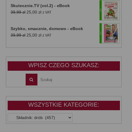
Skutecznie.TV (vol.2) - eBook
Pierwotna
Aktualna
39,99
zł
25,00
zł
z VAT
cena
cena
wynosiła:
wynosi:
Szybko, smacznie, domowo - eBook
39,99 zł.
25,00 zł.
Pierwotna
Aktualna
39,99
zł
25,00
zł
z VAT
cena
cena
wynosiła:
wynosi:
39,99 zł.
25,00 zł.
WPISZ CZEGO SZUKASZ:
WSZYSTKIE KATEGORIE:
WSZYSTKIE
KATEGORIE: