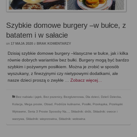
Szybkie domowe burgery –w bułce, z
batatem i w sałacie
on
17 MAJA 2020
z
BRAK KOMENTARZY
Dzisiaj szybkie domowe burgery –klasyczne w bułce, jak i kilka
równie dobrych wariantów bez bułki. Burgery mogą być bardzo
szybkim i pożywnym posiłkiem. Można je zrobić w sposób
wyszukany, z finezyjnymi czy nietypowymi dodatkami, ale
nasze dzieci proszą o zwykłe …
Zobacz więcej…
Bez nabiału i jajek
,
Bez pszenicy
,
Bezglutenowa
,
Dla dzieci
,
Dzień Dziecka
,
Kolacja
,
Mega proste
,
Obiad
,
Podróże kulinarne
,
Posiłki
,
Przekąska
,
Przekąski
Wytrawne
,
Seria 3 Proste Sposoby Na...
,
Składnik: drób
,
Składnik: owoce i
warzywa
,
Składnik: wieprzowina
,
Składnik: wołowina