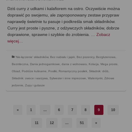
Dziś curry z udkami i kalafiorem na ostro. Oczywiście można
doprawić po swojemu, ale zaproponowany zestaw przypraw
naprawdę świetnie tu pasuje i podkreśla smak składników.
Curry jest proste i pyszne, z odżywczych składników, dobrze
doprawione, sprawne i szybkie do zrobienia. …
Zobacz
więcej…
'Nie-łączenie' składników
,
Bez nabiału i jajek
,
Bez pszenicy
,
Bezglutenowa
,
Bezmleczna
,
Dania jednogarnkowe
,
dania z wolnowaru
,
Kolacja
,
Mega proste
,
Obiad
,
Podróże kulinarne
,
Posiłki
,
Romantyczny posiłek
,
Składnik: drób
,
Składnik: owoce i warzywa
,
Sylwester i inne imprezowe
,
Walentynki
,
Zdrowe
jedzenie
,
Zupy i gulasze
«
1
…
6
7
8
9
10
11
12
…
51
»