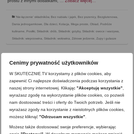
prostu z innymi dodatkami, …
Zobacz więcej…
'Nie-łączenie' składników
,
Bez nabiału i jajek
,
Bez pszenicy
,
Bezglutenowa
,
Dania jednogarnkowe
,
Dla dzieci
,
Kolacja
,
Mega proste
,
Obiad
,
Podróże
kulinarne
,
Posiłki
,
Składnik: drób
,
Składnik: grzyby
,
Składnik: owoce i warzywa
,
Składnik: wieprzowina
,
Składnik: wołowina
,
Zdrowe jedzenie
,
Zupy i gulasze
Cenimy prywatność użytkowników
W SKUTECZNIE.TV korzystamy z plików cookies, aby
zapewnić Ci najlepsze doświadczenia podczas korzystania z
naszej strony internetowej. Klikając
"Akceptuję wszystkie"
,
wyrażasz zgodę na wykorzystanie plików cookies, co pozwoli
nam dostosować treści i oferty do Twoich potrzeb. Jeśli nie
wyrażasz zgody na korzystanie z nieistotnych plików cookies,
możesz kliknąć
"Odrzucam wszystkie"
.
Możesz także dostosować swoje preferencje, wybierając