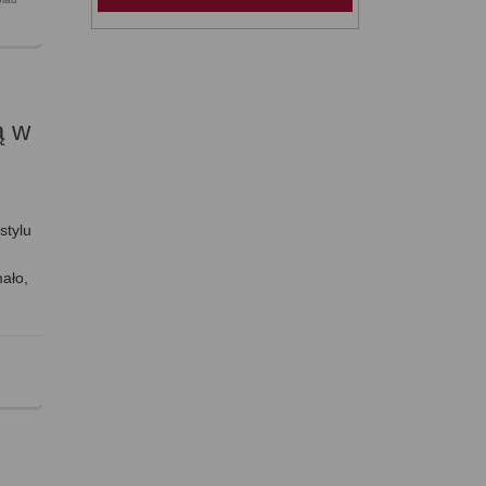
ą w
stylu
mało,