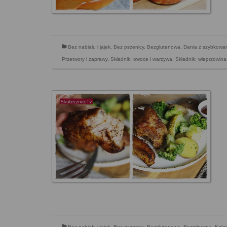
Bez nabiału i jajek
,
Bez pszenicy
,
Bezglutenowa
,
Dania z szybkowa
Przetwory i zaprawy
,
Składnik: owoce i warzywa
,
Składnik: wieprzowina
Bez nabiału i jajek
,
Bez pszenicy
,
Bezglutenowa
,
Bezmleczna
,
Kola