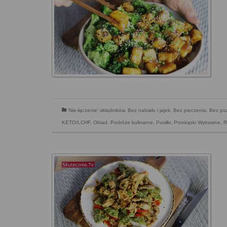
'Nie-łączenie' składników
,
Bez nabiału i jajek
,
Bez pieczenia
,
Bez psz
KETO/LCHF
,
Obiad
,
Podróże kulinarne
,
Posiłki
,
Przekąski Wytrawne
,
R