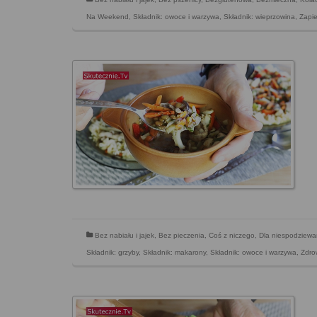
Na Weekend
,
Składnik: owoce i warzywa
,
Składnik: wieprzowina
,
Zapie
Bez nabiału i jajek
,
Bez pieczenia
,
Coś z niczego
,
Dla niespodziewa
Składnik: grzyby
,
Składnik: makarony
,
Składnik: owoce i warzywa
,
Zdro