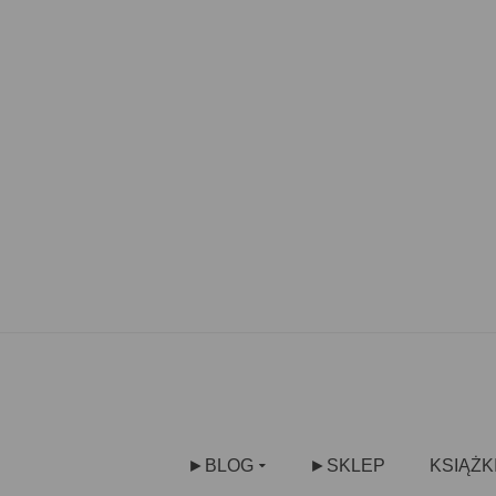
►BLOG
►SKLEP
KSIĄŻK