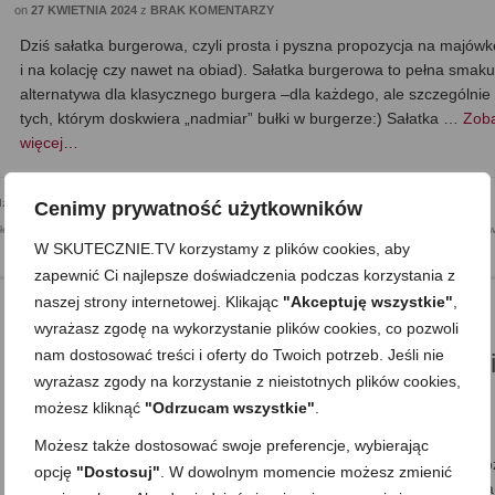
on
27 KWIETNIA 2024
z
BRAK KOMENTARZY
Dziś sałatka burgerowa, czyli prosta i pyszna propozycja na majówk
i na kolację czy nawet na obiad). Sałatka burgerowa to pełna smak
alternatywa dla klasycznego burgera –dla każdego, ale szczególnie 
tych, którym doskwiera „nadmiar” bułki w burgerze:) Sałatka …
Zob
więcej…
dziewanych gości
,
Do pracy
,
Kolacja
,
Mega proste
,
Niskowęglowodanowe, KETO/LCHF
,
Obiad
,
Cenimy prywatność użytkowników
łek
,
Składnik: drób
,
Składnik: jajka i nabiał
,
Składnik: owoce i warzywa
,
Składnik: wołowina
,
Surówk
W SKUTECZNIE.TV korzystamy z plików cookies, aby
zapewnić Ci najlepsze doświadczenia podczas korzystania z
naszej strony internetowej. Klikając
"Akceptuję wszystkie"
,
wyrażasz zgodę na wykorzystanie plików cookies, co pozwoli
nam dostosować treści i oferty do Twoich potrzeb. Jeśli nie
FASOLKA po bretońsku DO SŁOIKÓW (
wyrażasz zgody na korzystanie z nieistotnych plików cookies,
nie tylko)
możesz kliknąć
"Odrzucam wszystkie"
.
on
20 KWIETNIA 2024
z
4 KOMENTARZE
Możesz także dostosować swoje preferencje, wybierając
Dzisiaj fasolka po bretońsku –u mnie do słoików, ale rzecz jasna m
opcję
"Dostosuj"
. W dowolnym momencie możesz zmienić
ją zrobić w mniejszej ilości i podać na obiad lub kolację na ciepło. Ja