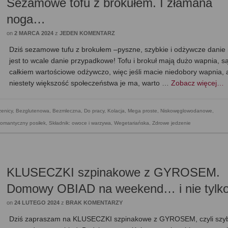
Sezamowe tofu z brokułem. I złamana
noga…
on
2 MARCA 2024
z
JEDEN KOMENTARZ
Dziś sezamowe tufu z brokułem –pyszne, szybkie i odżywcze danie i
jest to wcale danie przypadkowe! Tofu i brokuł mają dużo wapnia, są
całkiem wartościowe odżywczo, więc jeśli macie niedobory wapnia, 
niestety większość społeczeństwa je ma, warto …
Zobacz więcej…
enicy
,
Bezglutenowa
,
Bezmleczna
,
Do pracy
,
Kolacja
,
Mega proste
,
Niskowęglowodanowe,
omantyczny posiłek
,
Składnik: owoce i warzywa
,
Wegetariańska
,
Zdrowe jedzenie
KLUSECZKI szpinakowe z GYROSEM.
Domowy OBIAD na weekend… i nie tylk
on
24 LUTEGO 2024
z
BRAK KOMENTARZY
Dziś zapraszam na KLUSECZKI szpinakowe z GYROSEM, czyli szyb