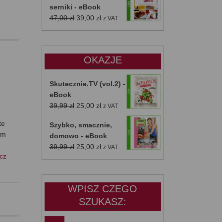
serniki - eBook
Pierwotna
Aktualna
47,00
zł
39,00
zł
z VAT
cena
cena
wynosiła:
wynosi:
47,00 zł.
39,00 zł.
OKAZJE
Skutecznie.TV (vol.2) -
eBook
Pierwotna
Aktualna
39,99
zł
25,00
zł
z VAT
cena
cena
te
Szybko, smacznie,
wynosiła:
wynosi:
am
domowo - eBook
39,99 zł.
25,00 zł.
Pierwotna
Aktualna
39,99
zł
25,00
zł
z VAT
cz
cena
cena
wynosiła:
wynosi:
39,99 zł.
25,00 zł.
WPISZ CZEGO
SZUKASZ: