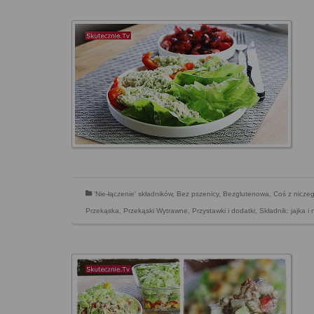
'Nie-łączenie' składników
,
Bez pszenicy
,
Bezglutenowa
,
Coś z nicze
Przekąska
,
Przekąski Wytrawne
,
Przystawki i dodatki
,
Składnik: jajka i 