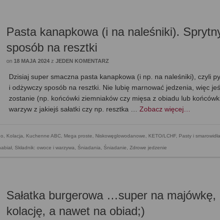
Pasta kanapkowa (i na naleśniki). Sprytn
sposób na resztki
on
18 MAJA 2024
z
JEDEN KOMENTARZ
Dzisiaj super smaczna pasta kanapkowa (i np. na naleśniki), czyli p
i odżywczy sposób na resztki. Nie lubię marnować jedzenia, więc jeś
zostanie (np. końcówki ziemniaków czy mięsa z obiadu lub końcówk
warzyw z jakiejś sałatki czy np. resztka …
Zobacz więcej…
go
,
Kolacja
,
Kuchenne ABC
,
Mega proste
,
Niskowęglowodanowe, KETO/LCHF
,
Pasty i smarowidł
nabiał
,
Składnik: owoce i warzywa
,
Śniadania
,
Śniadanie
,
Zdrowe jedzenie
Sałatka burgerowa …super na majówkę,
kolację, a nawet na obiad;)