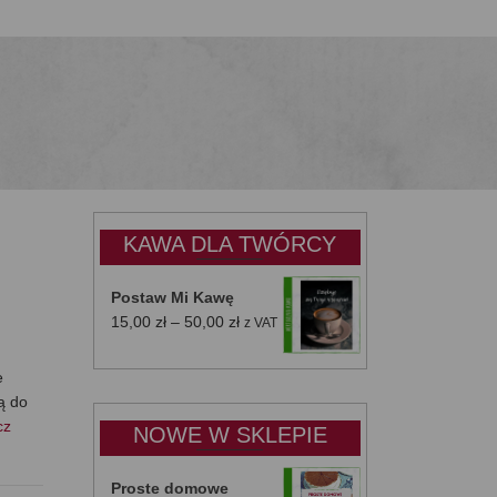
KAWA DLA TWÓRCY
Postaw Mi Kawę
Zakres
15,00
zł
–
50,00
zł
z VAT
cen:
od
e
15,00 zł
ją do
do
cz
NOWE W SKLEPIE
50,00 zł
Proste domowe