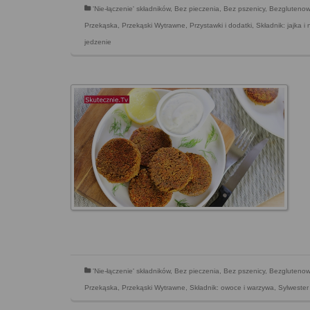
'Nie-łączenie' składników
,
Bez pieczenia
,
Bez pszenicy
,
Bezgluteno
Przekąska
,
Przekąski Wytrawne
,
Przystawki i dodatki
,
Składnik: jajka i 
jedzenie
'Nie-łączenie' składników
,
Bez pieczenia
,
Bez pszenicy
,
Bezgluteno
Przekąska
,
Przekąski Wytrawne
,
Składnik: owoce i warzywa
,
Sylwester