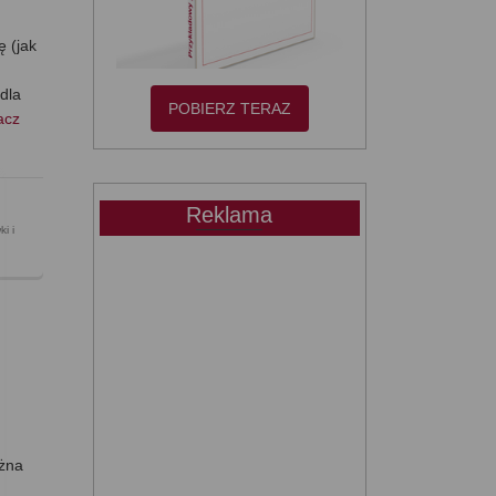
ę (jak
u
dla
POBIERZ TERAZ
acz
Reklama
i i
i
ożna