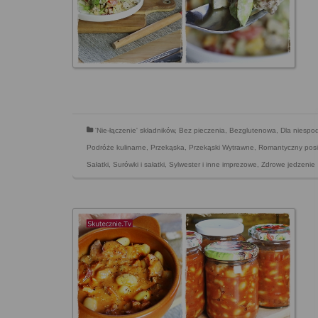
'Nie-łączenie' składników
,
Bez pieczenia
,
Bezglutenowa
,
Dla niespo
Podróże kulinarne
,
Przekąska
,
Przekąski Wytrawne
,
Romantyczny posi
Sałatki
,
Surówki i sałatki
,
Sylwester i inne imprezowe
,
Zdrowe jedzenie