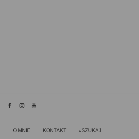
I
O MNIE
KONTAKT
»SZUKAJ