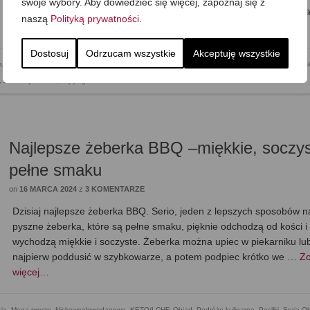
swoje wybory. Aby dowiedzieć się więcej, zapoznaj się z
gotuję jej od razu więcej i część zjadamy na obiad, a większość wk
naszą
Polityką prywatności
.
do …
Zobacz więcej…
Dostosuj
Odrzucam wszystkie
Akceptuję wszystkie
ru
,
Do pracy
,
Jak to zrobić
,
Kolacja
,
Kuchenne ABC
,
Mega proste
,
Obiad
,
Podróże kulinarne
,
Posił
,
Zdrowe jedzenie
,
Zupy i gulasze
Najlepsze żeberka BBQ –miękkie, soczys
pełne smaku
on
16 MARCA 2024
z
3 KOMENTARZE
Dzisiaj najlepsze żeberka BBQ. Serio, jeden z lepszych sposobów n
pyszne żeberka, które są pełne smaku, pięknie odchodzą od kości i
wychodzą miękkie i soczyste. Żeberka można upiec w piekarniku lu
najpierw poddusić w szybkowarze, a potem podpiec krótko we …
Z
więcej…
cja
,
Mega proste
,
Niskowęglowodanowe, KETO/LCHF
,
Obiad
,
Podróże kulinarne
,
Posiłki
,
Seria O