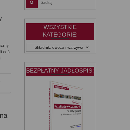
y
WSZYSTKIE
KATEGORIE:
yszny
WSZYSTKIE
li coś
KATEGORIE:
i
BEZPŁATNY JADŁOSPIS:
a
,
 na