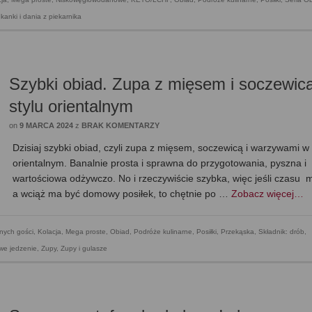
kanki i dania z piekarnika
Szybki obiad. Zupa z mięsem i soczewic
stylu orientalnym
on
9 MARCA 2024
z
BRAK KOMENTARZY
Dzisiaj szybki obiad, czyli zupa z mięsem, soczewicą i warzywami w 
orientalnym. Banalnie prosta i sprawna do przygotowania, pyszna i
wartościowa odżywczo. No i rzeczywiście szybka, więc jeśli czasu 
a wciąż ma być domowy posiłek, to chętnie po …
Zobacz więcej…
nych gości
,
Kolacja
,
Mega proste
,
Obiad
,
Podróże kulinarne
,
Posiłki
,
Przekąska
,
Składnik: drób
,
we jedzenie
,
Zupy
,
Zupy i gulasze