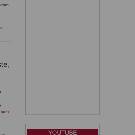
ładam
ki
,
te,
a
b
obacz
YOUTUBE
biad