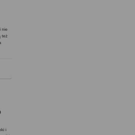
 nie
 też
a
o
ki i