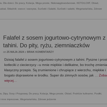
wa
,
Dla dzieci
,
Do pracy
,
Kolacja
,
Mega proste
,
Niskowęglowodanowe, KETO/LCHF
,
Obiad
,
nabiał
,
Składnik: owoce i warzywa
,
Surówki i Sałatki
,
Surówki i sałatki
,
Wegetariańska
,
Zdrowe
Falafel z sosem jogurtowo-cytrynowym z
tahini. Do pity, ryżu, ziemniaczków
on
25 MAJA 2024
z
BRAK KOMENTARZY
Dzisiaj falafel z sosem jogurtowo-cytrynowym z tahini. Pyszne i pros
kotleciki z ciecierzycy –u mnie miękkie i delikatne, bo trochę zmieni
klasyczny przepis. Są zrumienione i chrupiące z wierzchu, miękkie i
bogato doprawione w środku. Super do zimnych sosów, jak …
Zoba
więcej…
wa
,
Dipy, Sosy i Przyprawy
,
Do pracy
,
Kolacja
,
Mega proste
,
Obiad
,
Podróże kulinarne
,
Posiłki
,
 i inne imprezowe
,
Wegetariańska
,
Zdrowe jedzenie