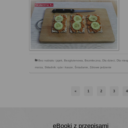
Bez nabiału i jajek
,
Bezglutenowa
,
Bezmleczna
,
Dla dzieci
,
Dla nies
morza
,
Składnik: ryże i kasze
,
Śniadanie
,
Zdrowe jedzenie
«
1
2
3
eBooki z przepisami