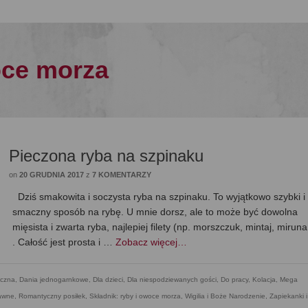
oce morza
Pieczona ryba na szpinaku
on
20 GRUDNIA 2017
z
7 KOMENTARZY
Dziś smakowita i soczysta ryba na szpinaku. To wyjątkowo szybki i
smaczny sposób na rybę. U mnie dorsz, ale to może być dowolna
mięsista i zwarta ryba, najlepiej filety (np. morszczuk, mintaj, miruna,
. Całość jest prosta i …
Zobacz więcej…
czna
,
Dania jednogarnkowe
,
Dla dzieci
,
Dla niespodziewanych gości
,
Do pracy
,
Kolacja
,
Mega
rawne
,
Romantyczny posiłek
,
Składnik: ryby i owoce morza
,
Wigilia i Boże Narodzenie
,
Zapiekanki i