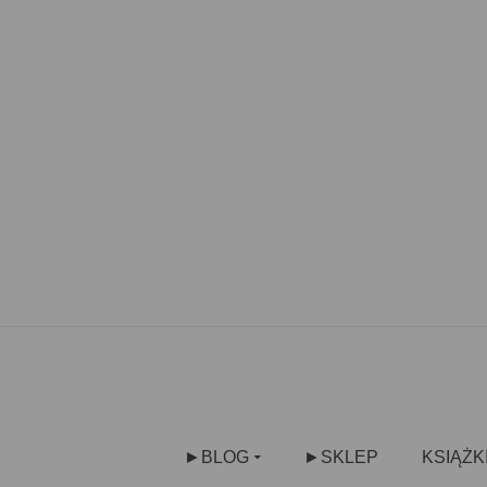
►BLOG
►SKLEP
KSIĄŻK