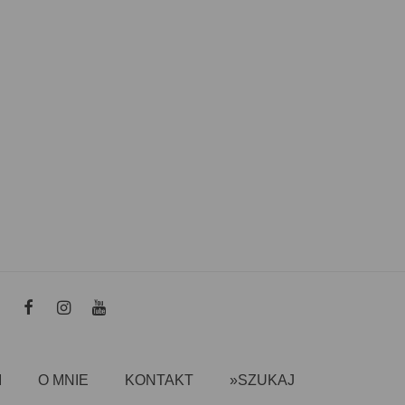
I
O MNIE
KONTAKT
»SZUKAJ