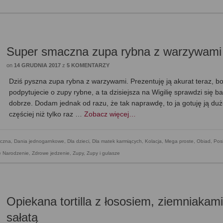
Super smaczna zupa rybna z warzywami
on
14 GRUDNIA 2017
z
5 KOMENTARZY
Dziś pyszna zupa rybna z warzywami. Prezentuję ją akurat teraz, b
podpytujecie o zupy rybne, a ta dzisiejsza na Wigilię sprawdzi się b
dobrze. Dodam jednak od razu, że tak naprawdę, to ja gotuję ją du
częściej niż tylko raz …
Zobacz więcej…
czna
,
Dania jednogarnkowe
,
Dla dzieci
,
Dla matek karmiących
,
Kolacja
,
Mega proste
,
Obiad
,
Posi
że Narodzenie
,
Zdrowe jedzenie
,
Zupy
,
Zupy i gulasze
Opiekana tortilla z łososiem, ziemniakami
sałatą