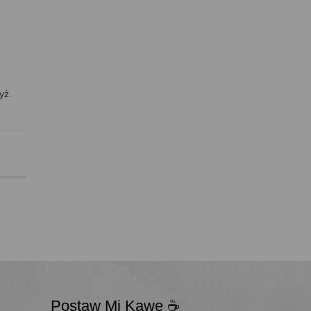
a
yż.
Postaw Mi Kawę ☕