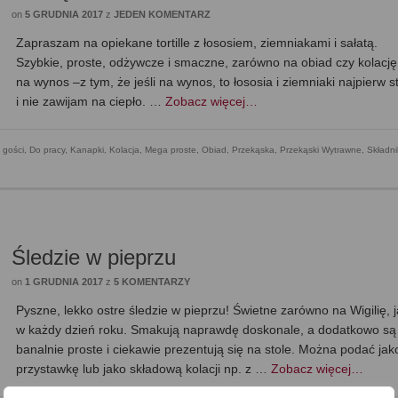
on
5 GRUDNIA 2017
z
JEDEN KOMENTARZ
Zapraszam na opiekane tortille z łososiem, ziemniakami i sałatą.
Szybkie, proste, odżywcze i smaczne, zarówno na obiad czy kolację,
na wynos –z tym, że jeśli na wynos, to łososia i ziemniaki najpierw 
i nie zawijam na ciepło. …
Zobacz więcej…
 gości
,
Do pracy
,
Kanapki
,
Kolacja
,
Mega proste
,
Obiad
,
Przekąska
,
Przekąski Wytrawne
,
Składni
Śledzie w pieprzu
on
1 GRUDNIA 2017
z
5 KOMENTARZY
Pyszne, lekko ostre śledzie w pieprzu! Świetne zarówno na Wigilię, j
w każdy dzień roku. Smakują naprawdę doskonale, a dodatkowo są
banalnie proste i ciekawie prezentują się na stole. Można podać jak
przystawkę lub jako składową kolacji np. z …
Zobacz więcej…