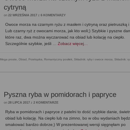
cytryną
on
22 WRZEŚNIA 2017
z
6 KOMENTARZY
Owoce morza na czarnym ryżu z masłem i cytryną oraz pietruszką i c
Lub czarny ryż z owocami morza, jak kto woli;) Szybkie i pyszne dan
które raz, dwa można wyczarować na obiad lub kolację na ciepło.
Szczególnie szybkie, jeśli …
Zobacz więcej…
Mega proste
,
Obiad
,
Przekąska
,
Romantyczny posiłek
,
Składnik: ryby i owoce morza
,
Składnik: ry
Pyszna ryba w pomidorach i papryce
on
28 LIPCA 2017
z
2 KOMENTARZE
Ryba w pomidorach i papryce z patelni to dość szybkie danie, świet
obiad lub kolację. Na ciepło lub na zimno, bo w obu wydaniach będz
smakować bardzo dobrze;) W prezentowanej wersji sięgnęłam po