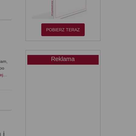
POBIERZ TERAZ
Reklama
łam,
 po
cej…
 i