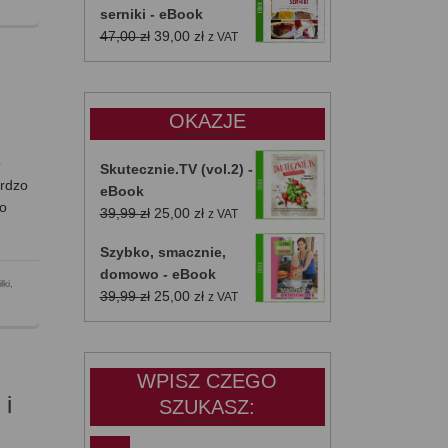
serniki - eBook
Pierwotna
Aktualna
47,00
zł
39,00
zł
z VAT
cena
cena
wynosiła:
wynosi:
47,00 zł.
39,00 zł.
OKAZJE
o
Skutecznie.TV (vol.2) -
ardzo
eBook
żo
Pierwotna
Aktualna
39,99
zł
25,00
zł
z VAT
cena
cena
Szybko, smacznie,
wynosiła:
wynosi:
domowo - eBook
39,99 zł.
25,00 zł.
łki
,
Pierwotna
Aktualna
39,99
zł
25,00
zł
z VAT
cena
cena
wynosiła:
wynosi:
39,99 zł.
25,00 zł.
WPISZ CZEGO
 i
SZUKASZ: