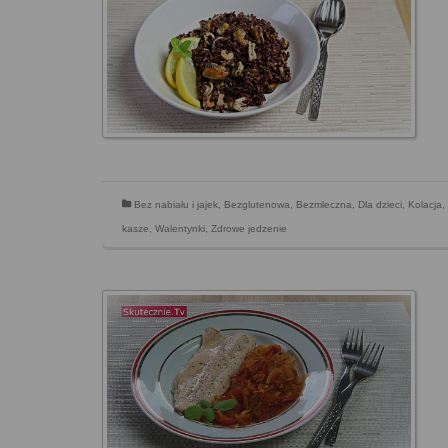
Bez nabiału i jajek
,
Bezglutenowa
,
Bezmleczna
,
Dla dzieci
,
Kolacja
,
kasze
,
Walentynki
,
Zdrowe jedzenie