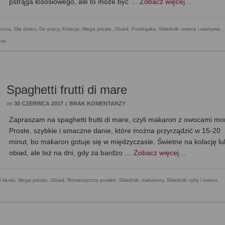
pstrąga łososiowego, ale to może być …
Zobacz więcej…
czna
,
Dla dzieci
,
Do pracy
,
Kolacja
,
Mega proste
,
Obiad
,
Przekąska
,
Składnik: owoce i warzywa
,
nie
Spaghetti frutti di mare
on
30 CZERWCA 2017
z
BRAK KOMENTARZY
Zapraszam na spaghetti frutti di mare, czyli makaron z owocami mo
Proste, szybkie i smaczne danie, które można przyrządzić w 15-20
minut, bo makaron gotuje się w międzyczasie. Świetne na kolację lu
obiad, ale też na dni, gdy za bardzo …
Zobacz więcej…
 kluski
,
Mega proste
,
Obiad
,
Romantyczny posiłek
,
Składnik: makarony
,
Składnik: ryby i owoce