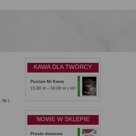
KAWA DLA TWÓRCY
Postaw Mi Kawę
Zakres
15,00
zł
–
50,00
zł
z VAT
cen:
 itp.)
od
15,00 zł
do
NOWE W SKLEPIE
50,00 zł
Proste domowe