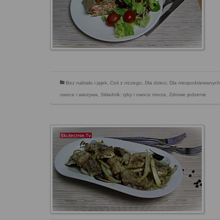
Bez nabiału i jajek
,
Coś z niczego
,
Dla dzieci
,
Dla niespodziewanych
owoce i warzywa
,
Składnik: ryby i owoce morza
,
Zdrowe jedzenie