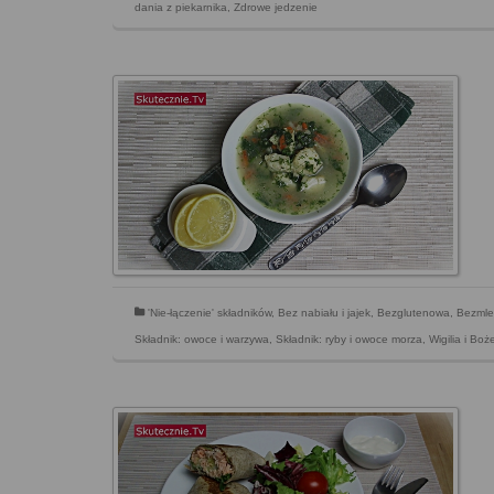
dania z piekarnika
,
Zdrowe jedzenie
'Nie-łączenie' składników
,
Bez nabiału i jajek
,
Bezglutenowa
,
Bezmle
Składnik: owoce i warzywa
,
Składnik: ryby i owoce morza
,
Wigilia i Bo