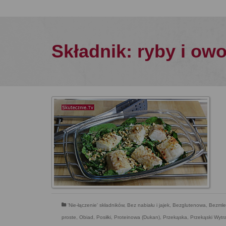
Składnik: ryby i ow
'Nie-łączenie' składników
,
Bez nabiału i jajek
,
Bezglutenowa
,
Bezmle
proste
,
Obiad
,
Posiłki
,
Proteinowa (Dukan)
,
Przekąska
,
Przekąski Wyt