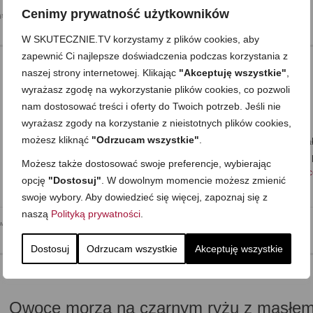
Cenimy prywatność użytkowników
ąski Wytrawne
,
Przystawki
,
Przystawki i dodatki
,
Składnik: ryby i owoce morza
,
Sylwester i inne
W SKUTECZNIE.TV korzystamy z plików cookies, aby
zapewnić Ci najlepsze doświadczenia podczas korzystania z
naszej strony internetowej. Klikając
"Akceptuję wszystkie"
,
wyrażasz zgodę na wykorzystanie plików cookies, co pozwoli
Tadżin z rybą –sum z czarnym ryżem
nam dostosować treści i oferty do Twoich potrzeb. Jeśli nie
on
22 PAŹDZIERNIKA 2017
z
3 KOMENTARZE
wyrażasz zgody na korzystanie z nieistotnych plików cookies,
możesz kliknąć
"Odrzucam wszystkie"
.
Dziś zapraszam na prosty tadżin z rybą. U mnie sum, bo akurat mia
ale można tu sięgnąć i po łososia, i po dorsza, i po mirunę, jak i np.
Możesz także dostosować swoje preferencje, wybierając
stek z tuńczyka. Każda ryba, która nie ma dużo ości …
Zobacz wię
opcję
"Dostosuj"
. W dowolnym momencie możesz zmienić
swoje wybory. Aby dowiedzieć się więcej, zapoznaj się z
naszą
Polityką prywatności
.
owe
,
Dla dzieci
,
Kolacja
,
Mega proste
,
Obiad
,
Romantyczny posiłek
,
Składnik: owoce i warzywa
,
Dostosuj
Odrzucam wszystkie
Akceptuję wszystkie
Owoce morza na czarnym ryżu z masłem