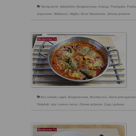
'Nie-łączenie' składników
,
Bezglutenowa
,
Kolacja
,
Przekąska
,
Przek
imprezowe
,
Wielkanoc
,
Wigilia i Boże Narodzenie
,
Zdrowe jedzenie
Bez nabiału i jajek
,
Bezglutenowa
,
Bezmleczna
,
Dania jednogarnk
Składnik: ryby i owoce morza
,
Zdrowe jedzenie
,
Zupy i gulasze