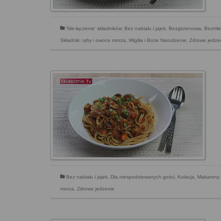
'Nie-łączenie' składników
,
Bez nabiału i jajek
,
Bezglutenowa
,
Bezmle
Składnik: ryby i owoce morza
,
Wigilia i Boże Narodzenie
,
Zdrowe jedze
Bez nabiału i jajek
,
Dla niespodziewanych gości
,
Kolacja
,
Makarony i
morza
,
Zdrowe jedzenie