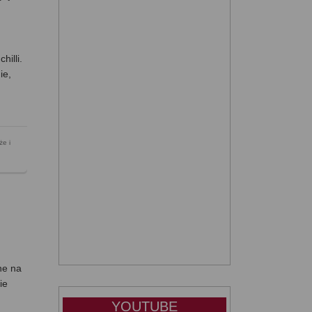
hilli.
ie,
że i
ne na
ie
YOUTUBE