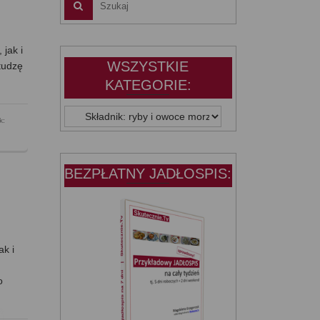
 jak i
WSZYSTKIE
studzę
KATEGORIE:
WSZYSTKIE
k:
KATEGORIE:
BEZPŁATNY JADŁOSPIS:
ak i
o