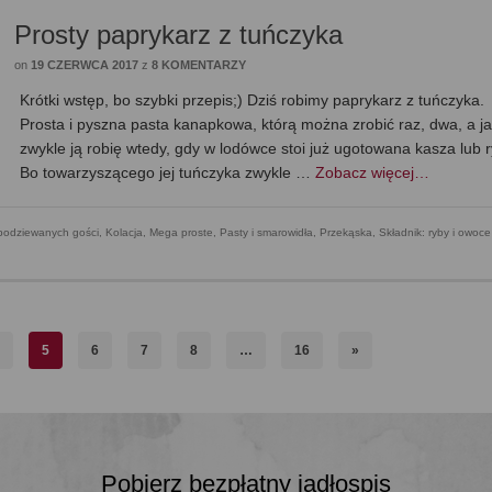
Prosty paprykarz z tuńczyka
on
19 CZERWCA 2017
z
8 KOMENTARZY
Krótki wstęp, bo szybki przepis;) Dziś robimy paprykarz z tuńczyka.
Prosta i pyszna pasta kanapkowa, którą można zrobić raz, dwa, a j
zwykle ją robię wtedy, gdy w lodówce stoi już ugotowana kasza lub r
Bo towarzyszącego jej tuńczyka zwykle …
Zobacz więcej…
podziewanych gości
,
Kolacja
,
Mega proste
,
Pasty i smarowidła
,
Przekąska
,
Składnik: ryby i owoce
4
5
6
7
8
…
16
»
Pobierz bezpłatny jadłospis