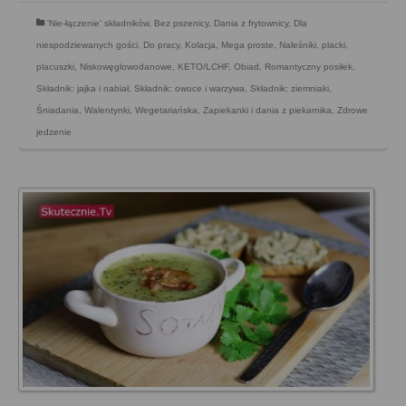
'Nie-łączenie' składników
,
Bez pszenicy
,
Dania z frytownicy
,
Dla
niespodziewanych gości
,
Do pracy
,
Kolacja
,
Mega proste
,
Naleśniki, placki,
placuszki
,
Niskowęglowodanowe, KETO/LCHF
,
Obiad
,
Romantyczny posiłek
,
Składnik: jajka i nabiał
,
Składnik: owoce i warzywa
,
Składnik: ziemniaki
,
Śniadania
,
Walentynki
,
Wegetariańska
,
Zapiekanki i dania z piekarnika
,
Zdrowe
jedzenie