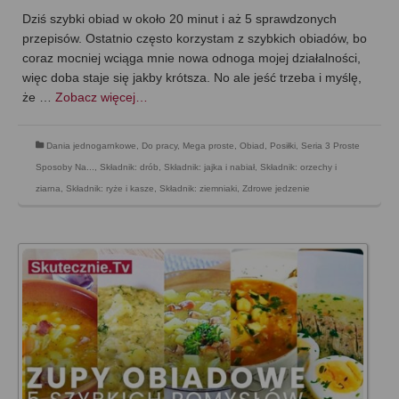
Dziś szybki obiad w około 20 minut i aż 5 sprawdzonych
przepisów. Ostatnio często korzystam z szybkich obiadów, bo
coraz mocniej wciąga mnie nowa odnoga mojej działalności,
więc doba staje się jakby krótsza. No ale jeść trzeba i myślę,
że …
Zobacz więcej…
Dania jednogarnkowe
,
Do pracy
,
Mega proste
,
Obiad
,
Posiłki
,
Seria 3 Proste
Sposoby Na...
,
Składnik: drób
,
Składnik: jajka i nabiał
,
Składnik: orzechy i
ziarna
,
Składnik: ryże i kasze
,
Składnik: ziemniaki
,
Zdrowe jedzenie