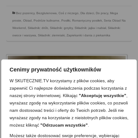
Bez pszenicy
,
Bezglutenowa
,
Coś z niczego
,
Dla dzieci
,
Do pracy
,
Mega
proste
,
Obiad
,
Podróże kulinarne
,
Posiłki
,
Romantyczny posiłek
,
Seria Obiad Na
Weekend
,
Składnik: drób
,
Składnik: grzyby
,
Składnik: jajka i nabiał
,
Składnik:
owoce i warzywa
,
Składnik: ziemniaki
,
Zapiekanki i dania z piekarnika
Cenimy prywatność użytkowników
W SKUTECZNIE.TV korzystamy z plików cookies, aby
zapewnić Ci najlepsze doświadczenia podczas korzystania z
naszej strony internetowej. Klikając
"Akceptuję wszystkie"
,
wyrażasz zgodę na wykorzystanie plików cookies, co pozwoli
nam dostosować treści i oferty do Twoich potrzeb. Jeśli nie
wyrażasz zgody na korzystanie z nieistotnych plików cookies,
możesz kliknąć
"Odrzucam wszystkie"
.
Zimowy kapuśniak z kaszą jaglaną,
Możesz także dostosować swoje preferencje, wybierając