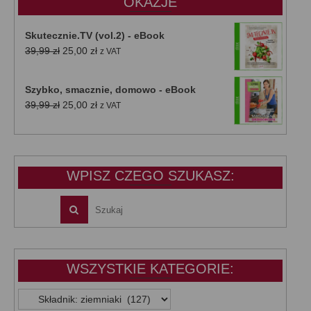
OKAZJE
Skutecznie.TV (vol.2) - eBook
Pierwotna
Aktualna
39,99
zł
25,00
zł
z VAT
cena
cena
wynosiła:
wynosi:
Szybko, smacznie, domowo - eBook
39,99 zł.
25,00 zł.
Pierwotna
Aktualna
39,99
zł
25,00
zł
z VAT
cena
cena
wynosiła:
wynosi:
39,99 zł.
25,00 zł.
WPISZ CZEGO SZUKASZ:
WSZYSTKIE KATEGORIE:
WSZYSTKIE