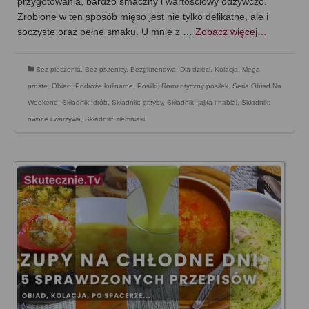
przygotowania, bardzo smaczny i wartościowy odżywczo.
Zrobione w ten sposób mięso jest nie tylko delikatne, ale i
soczyste oraz pełne smaku. U mnie z …
Zobacz więcej…
Bez pieczenia
,
Bez pszenicy
,
Bezglutenowa
,
Dla dzieci
,
Kolacja
,
Mega
proste
,
Obiad
,
Podróże kulinarne
,
Posiłki
,
Romantyczny posiłek
,
Seria Obiad Na
Weekend
,
Składnik: drób
,
Składnik: grzyby
,
Składnik: jajka i nabiał
,
Składnik:
owoce i warzywa
,
Składnik: ziemniaki