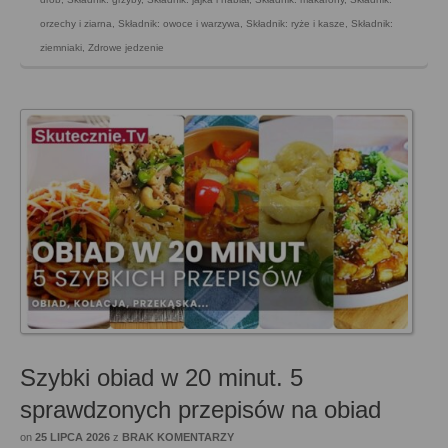
orzechy i ziarna
,
Składnik: owoce i warzywa
,
Składnik: ryże i kasze
,
Składnik:
ziemniaki
,
Zdrowe jedzenie
Szybki obiad w 20 minut. 5
sprawdzonych przepisów na obiad
on
25 LIPCA 2026
z
BRAK KOMENTARZY