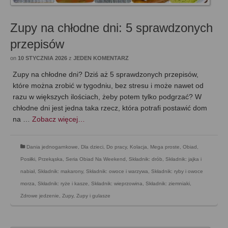
Zupy na chłodne dni: 5 sprawdzonych
przepisów
on
10 STYCZNIA 2026
z
JEDEN KOMENTARZ
Zupy na chłodne dni? Dziś aż 5 sprawdzonych przepisów,
które można zrobić w tygodniu, bez stresu i może nawet od
razu w większych ilościach, żeby potem tylko podgrzać? W
chłodne dni jest jedna taka rzecz, która potrafi postawić dom
na …
Zobacz więcej…
Dania jednogarnkowe
,
Dla dzieci
,
Do pracy
,
Kolacja
,
Mega proste
,
Obiad
,
Posiłki
,
Przekąska
,
Seria Obiad Na Weekend
,
Składnik: drób
,
Składnik: jajka i
nabiał
,
Składnik: makarony
,
Składnik: owoce i warzywa
,
Składnik: ryby i owoce
morza
,
Składnik: ryże i kasze
,
Składnik: wieprzowina
,
Składnik: ziemniaki
,
Zdrowe jedzenie
,
Zupy
,
Zupy i gulasze