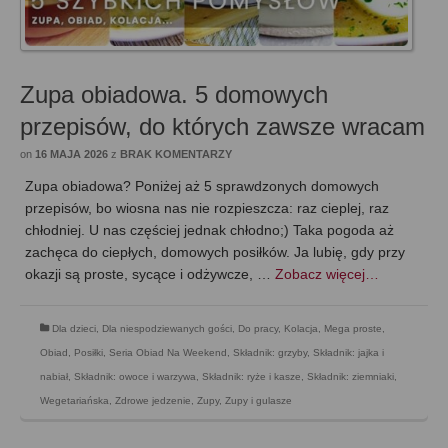
Zupa obiadowa. 5 domowych
przepisów, do których zawsze wracam
on
16 MAJA 2026
z
BRAK KOMENTARZY
Zupa obiadowa? Poniżej aż 5 sprawdzonych domowych
przepisów, bo wiosna nas nie rozpieszcza: raz cieplej, raz
chłodniej. U nas częściej jednak chłodno;) Taka pogoda aż
zachęca do ciepłych, domowych posiłków. Ja lubię, gdy przy
okazji są proste, sycące i odżywcze, …
Zobacz więcej…
Dla dzieci
,
Dla niespodziewanych gości
,
Do pracy
,
Kolacja
,
Mega proste
,
Obiad
,
Posiłki
,
Seria Obiad Na Weekend
,
Składnik: grzyby
,
Składnik: jajka i
nabiał
,
Składnik: owoce i warzywa
,
Składnik: ryże i kasze
,
Składnik: ziemniaki
,
Wegetariańska
,
Zdrowe jedzenie
,
Zupy
,
Zupy i gulasze