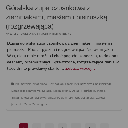
Góralska zupa czosnkowa z
ziemniakami, masłem i pietruszką
(rozgrzewająca)
on
4 STYCZNIA 2025
z
BRAK KOMENTARZY
Dzisiaj góralska zupa czosnkowa z ziemniakami, masłem i
pietruszką. Prosta, pyszna i rozgrzewająca! Nie wiem jak u
Was, ale u mnie mroźno i choć pogoda słoneczna, to do domu
wracamy przemarznięci. Sprawdzone, rozgrzewające dania w
takie dni to prawdziwy skarb. …
Zobacz więcej…
'Nie-łączenie' składników
,
Bez nabiału i jajek
,
Bez pszenicy
,
Coś z niczego
,
Dania jednogarnkowe
,
Kolacja
,
Mega proste
,
Obiad
,
Podróże kulinarne
,
Składnik: owoce i warzywa
,
Składnik: ziemniaki
,
Wegetariańska
,
Zdrowe
jedzenie
,
Zupy
,
Zupy i gulasze