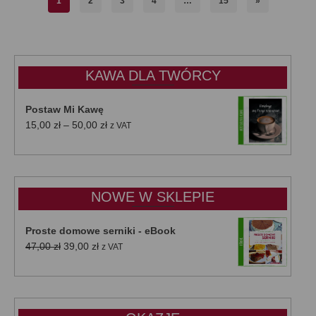
1
2
3
4
…
15
»
KAWA DLA TWÓRCY
Postaw Mi Kawę
Zakres
15,00
zł
–
50,00
zł
z VAT
cen:
od
15,00 zł
do
NOWE W SKLEPIE
50,00 zł
Proste domowe serniki - eBook
Pierwotna
Aktualna
47,00
zł
39,00
zł
z VAT
cena
cena
wynosiła:
wynosi:
47,00 zł.
39,00 zł.