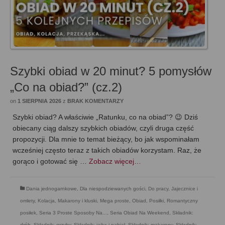
Szybki obiad w 20 minut? 5 pomysłów
„Co na obiad?” (cz.2)
on
1 SIERPNIA 2026
z
BRAK KOMENTARZY
Szybki obiad? A właściwie „Ratunku, co na obiad”? 😉 Dziś
obiecany ciąg dalszy szybkich obiadów, czyli druga część
propozycji. Dla mnie to temat bieżący, bo jak wspominałam
wcześniej często teraz z takich obiadów korzystam. Raz, że
gorąco i gotować się …
Zobacz więcej…
Dania jednogarnkowe
,
Dla niespodziewanych gości
,
Do pracy
,
Jajecznice i
omlety
,
Kolacja
,
Makarony i kluski
,
Mega proste
,
Obiad
,
Posiłki
,
Romantyczny
posiłek
,
Seria 3 Proste Sposoby Na...
,
Seria Obiad Na Weekend
,
Składnik:
drób
,
Składnik: grzyby
,
Składnik: jajka i nabiał
,
Składnik: makarony
,
Składnik: