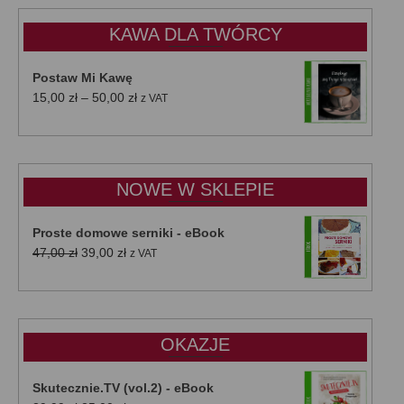
KAWA DLA TWÓRCY
Postaw Mi Kawę
Zakres
15,00
zł
–
50,00
zł
z VAT
cen:
od
15,00 zł
do
NOWE W SKLEPIE
50,00 zł
Proste domowe serniki - eBook
Pierwotna
Aktualna
47,00
zł
39,00
zł
z VAT
cena
cena
wynosiła:
wynosi:
47,00 zł.
39,00 zł.
OKAZJE
Skutecznie.TV (vol.2) - eBook