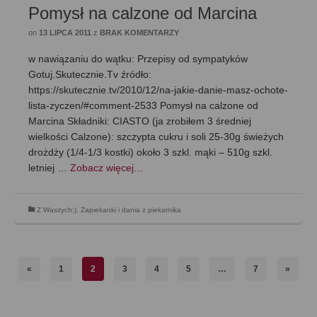
Pomysł na calzone od Marcina
on
13 LIPCA 2011
z
BRAK KOMENTARZY
w nawiązaniu do wątku: Przepisy od sympatyków
Gotuj.Skutecznie.Tv źródło:
https://skutecznie.tv/2010/12/na-jakie-danie-masz-ochote-
lista-zyczen/#comment-2533 Pomysł na calzone od
Marcina Składniki: CIASTO (ja zrobiłem 3 średniej
wielkości Calzone): szczypta cukru i soli 25-30g świeżych
drożdży (1/4-1/3 kostki) około 3 szkl. mąki – 510g szkl.
letniej …
Zobacz więcej…
Z Waszych:)
,
Zapiekanki i dania z piekarnika
«
1
2
3
4
5
…
7
»