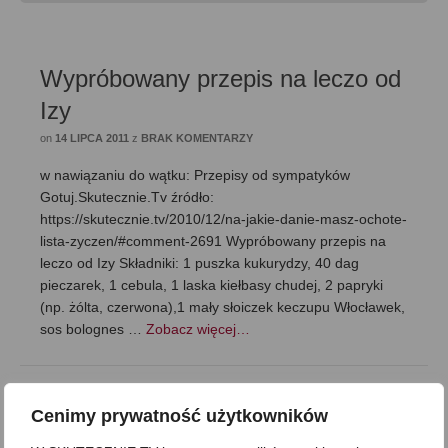
Wypróbowany przepis na leczo od
Izy
on
14 LIPCA 2011
z
BRAK KOMENTARZY
w nawiązaniu do wątku: Przepisy od sympatyków
Gotuj.Skutecznie.Tv źródło:
https://skutecznie.tv/2010/12/na-jakie-danie-masz-ochote-
lista-zyczen/#comment-2691 Wypróbowany przepis na
leczo od Izy Składniki: 1 puszka kukurydzy, 40 dag
pieczarek, 1 cebula, 1 laska kiełbasy chudej, 2 papryki
(np. żólta, czerwona),1 mały słoiczek keczupu Włocławek,
sos bolognes …
Zobacz więcej…
Dania jednogarnkowe
,
Z Waszych:)
Cenimy prywatność użytkowników