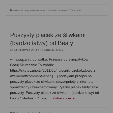
Składnik: ryby i owoce morza
,
Surówki i sałatki
,
Z Waszych:)
Puszysty placek ze śliwkami
(bardzo łatwy) od Beaty
on
24 SIERPNIA 2011
z
13 KOMENTARZY
w nawiązaniu do wątku: Przepisy od sympatyków
Gotuj.Skutecznie.Tv źródło:
https://skutecznie.tv/2011/08/nalesniki-czekoladowe-z-
dzemem/#comment-3237 […] podsyłam przepis na
puszysty placek ze śliwkami zaczerpnięty z internetu,
sprawdzony i zaakceptowany. Pyszny placek faktycznie
puszysty. Puszysty placek ze śliwkami (bardzo łatwy) od
Beaty Składniki • 4 jaja, …
Zobacz więcej…