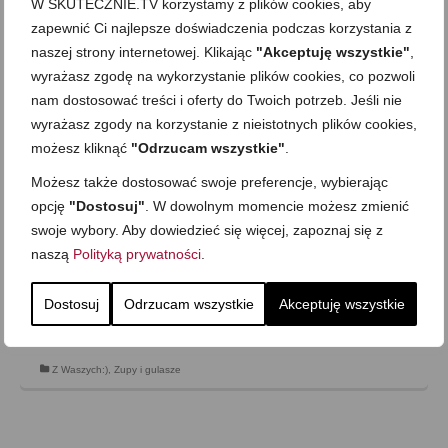
W SKUTECZNIE.TV korzystamy z plików cookies, aby
zapewnić Ci najlepsze doświadczenia podczas korzystania z
Piwna potrawka z wieprzowiny od
naszej strony internetowej. Klikając
"Akceptuję wszystkie"
,
Kittona
wyrażasz zgodę na wykorzystanie plików cookies, co pozwoli
on
14 LIPCA 2011
z
BRAK KOMENTARZY
nam dostosować treści i oferty do Twoich potrzeb. Jeśli nie
wyrażasz zgody na korzystanie z nieistotnych plików cookies,
w nawiązaniu do wątku: Przepisy od sympatyków
możesz kliknąć
"Odrzucam wszystkie"
.
Gotuj.Skutecznie.Tv źródło:
https://skutecznie.tv/2010/12/na-jakie-danie-masz-ochote-
Możesz także dostosować swoje preferencje, wybierając
lista-zyczen/#comment-2686 […] niedawno
opcję
"Dostosuj"
. W dowolnym momencie możesz zmienić
przygotowalam wieprzowa potrawke, wiec pomyslalam ze
swoje wybory. Aby dowiedzieć się więcej, zapoznaj się z
podziele sie przepisem… Piwna potrawka z wieprzowiny
naszą
Polityką prywatności
.
od Kittona Skladniki: Min. ½ kg wieprzowiny 1 litr
dowolnego ale dobrego gatunkowo piwa (jasne …
Zobacz
Dostosuj
Odrzucam wszystkie
Akceptuję wszystkie
więcej…
Z Waszych:)
,
Zupy i gulasze