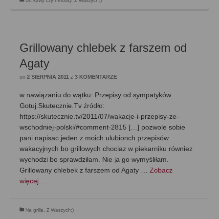
Do kawy czy herbaty
,
Z Waszych:)
Grillowany chlebek z farszem od
Agaty
on
2 SIERPNIA 2011
z
3 KOMENTARZE
w nawiązaniu do wątku: Przepisy od sympatyków
Gotuj.Skutecznie.Tv źródło:
https://skutecznie.tv/2011/07/wakacje-i-przepisy-ze-
wschodniej-polski/#comment-2815 […] pozwole sobie
pani napisac jeden z moich ulubionch przepisów
wakacyjnych bo grillowych chociaz w piekarniku równiez
wychodzi bo sprawdziłam. Nie ja go wymyśliłam.
Grillowany chlebek z farszem od Agaty …
Zobacz
więcej…
Na grilla
,
Z Waszych:)