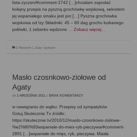
lista-zyczen/#comment-2742 […]chcialam zapodać
kolejny przepis na pyszną grochówkę wojskową, sekretem
jej wspaniałego smaku jest por.[…] Pyszna grochówka
wojskowa od Izy Składniki: 45 – 60 dag grochu łuskanego
połówki, 1 żeberko wędzone …
Zobacz więcej…
Z Waszych:)
,
Zupy i gulasze
Masło czosnkowo-ziołowe od
Agaty
on
1 WRZEŚNIA 2011
z
BRAK KOMENTARZY
w nawiązaniu do wątku: Przepisy od sympatyków
Gotuj.Skutecznie.Tv źródło:
https://skutecznie.tv/2010/12/maslo-czosnkowo-ziolowe-
%e2%80%93wspaniale-do-mies-ryb-pieczywa/#comment-
2891 […]wspaniałe do mięs, ryb, pieczywa. Masła