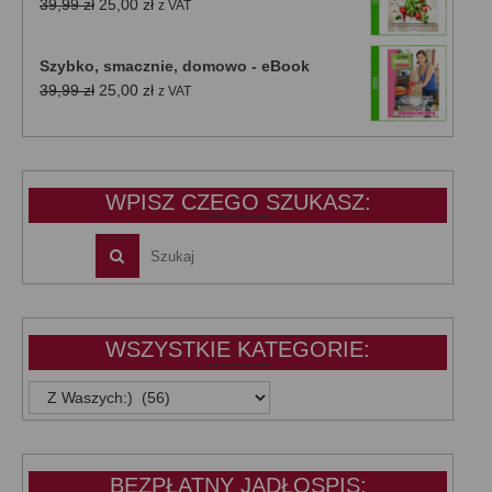
Pierwotna
Aktualna
39,99
zł
25,00
zł
z VAT
cena
cena
wynosiła:
wynosi:
Szybko, smacznie, domowo - eBook
39,99 zł.
25,00 zł.
Pierwotna
Aktualna
39,99
zł
25,00
zł
z VAT
cena
cena
wynosiła:
wynosi:
39,99 zł.
25,00 zł.
WPISZ CZEGO SZUKASZ:
WSZYSTKIE KATEGORIE:
WSZYSTKIE
KATEGORIE:
BEZPŁATNY JADŁOSPIS: