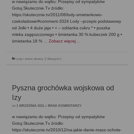
w nawiązaniu do wątku: Przepisy od sympatyków
Gotuj.Skutecznie.Tv źródło:
https://skutecznie.tv/2011/08/lody-smietankowo-
czekoladowe/#comment-3324 Lody –przepis podstawowy
od Jolki • 4 duże jaja • + – szklanka cukru * • puszka
mleka zagęszczonego • śmietanka 30 % kubeczek 200 g •
śmietanka 18 % …
Zobacz więcej…
Lody i zimne desery
,
Z Waszych:)
Pyszna grochówka wojskowa od
Izy
on
1 WRZEŚNIA 2011
z
BRAK KOMENTARZY
w nawiązaniu do wątku: Przepisy od sympatyków
Gotuj.Skutecznie.Tv źródło:
https://skutecznie.tv/2010/12/na-jakie-danie-masz-ochote-