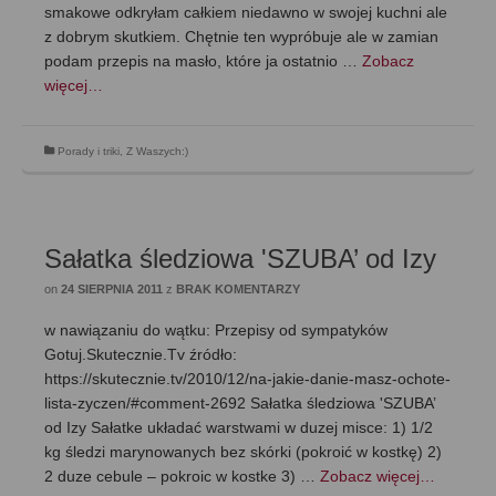
smakowe odkryłam całkiem niedawno w swojej kuchni ale
z dobrym skutkiem. Chętnie ten wypróbuje ale w zamian
podam przepis na masło, które ja ostatnio …
Zobacz
więcej…
Porady i triki
,
Z Waszych:)
Sałatka śledziowa 'SZUBA’ od Izy
on
24 SIERPNIA 2011
z
BRAK KOMENTARZY
w nawiązaniu do wątku: Przepisy od sympatyków
Gotuj.Skutecznie.Tv źródło:
https://skutecznie.tv/2010/12/na-jakie-danie-masz-ochote-
lista-zyczen/#comment-2692 Sałatka śledziowa 'SZUBA’
od Izy Sałatke układać warstwami w duzej misce: 1) 1/2
kg śledzi marynowanych bez skórki (pokroić w kostkę) 2)
2 duze cebule – pokroic w kostke 3) …
Zobacz więcej…