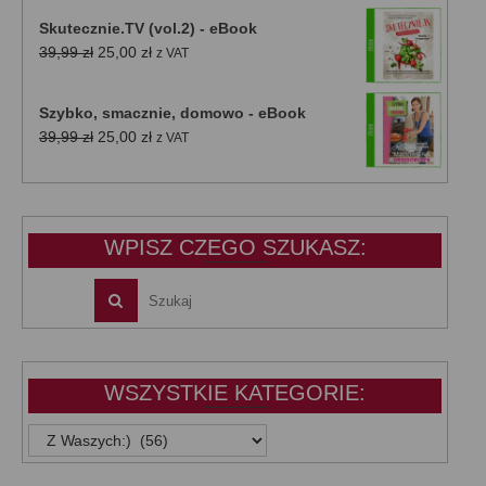
Skutecznie.TV (vol.2) - eBook
Pierwotna
Aktualna
39,99
zł
25,00
zł
z VAT
cena
cena
wynosiła:
wynosi:
Szybko, smacznie, domowo - eBook
39,99 zł.
25,00 zł.
Pierwotna
Aktualna
39,99
zł
25,00
zł
z VAT
cena
cena
wynosiła:
wynosi:
39,99 zł.
25,00 zł.
WPISZ CZEGO SZUKASZ:
WSZYSTKIE KATEGORIE:
WSZYSTKIE
KATEGORIE: