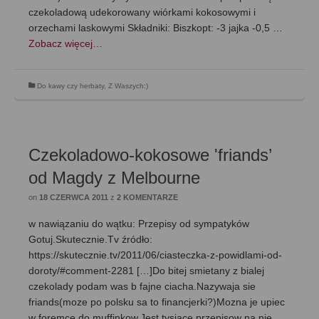
czekoladową udekorowany wiórkami kokosowymi i
orzechami laskowymi Składniki: Biszkopt: -3 jajka -0,5 …
Zobacz więcej…
Do kawy czy herbaty
,
Z Waszych:)
Czekoladowo-kokosowe 'friands’
od Magdy z Melbourne
on
18 CZERWCA 2011
z
2 KOMENTARZE
w nawiązaniu do wątku: Przepisy od sympatyków
Gotuj.Skutecznie.Tv źródło:
https://skutecznie.tv/2011/06/ciasteczka-z-powidlami-od-
doroty/#comment-2281 […]Do bitej smietany z bialej
czekolady podam was b fajne ciacha.Nazywaja sie
friands(moze po polsku sa to financjerki?)Mozna je upiec
w foremce do muffinkow.Jest tysiace przepisow na nie