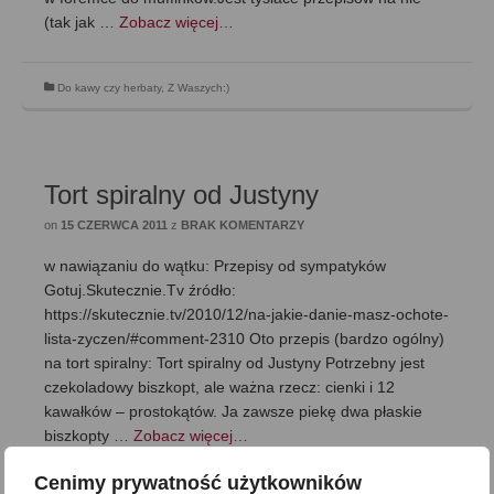
(tak jak …
Zobacz więcej…
Do kawy czy herbaty
,
Z Waszych:)
Tort spiralny od Justyny
on
15 CZERWCA 2011
z
BRAK KOMENTARZY
w nawiązaniu do wątku: Przepisy od sympatyków
Gotuj.Skutecznie.Tv źródło:
https://skutecznie.tv/2010/12/na-jakie-danie-masz-ochote-
lista-zyczen/#comment-2310 Oto przepis (bardzo ogólny)
na tort spiralny: Tort spiralny od Justyny Potrzebny jest
czekoladowy biszkopt, ale ważna rzecz: cienki i 12
kawałków – prostokątów. Ja zawsze piekę dwa płaskie
biszkopty …
Zobacz więcej…
Cenimy prywatność użytkowników