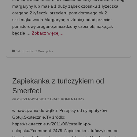
margaryny lub masła 1 duży ząbek czosnku 1 łyżeczka
oregano 2 łyżeczki przecieru pomidorowego ok.2
szkl.mąka woda Margarynę roztopić,dodać przecier
pomidorowy,oregano,zmiażdżony czosnek,mąkę,jak
będzie …
Zobacz więcej…
Jak to zrobić
,
Z Waszych:)
Zapiekanka z tuńczykiem od
Smerfeci
on
26 CZERWCA 2011
z
BRAK KOMENTARZY
w nawiązaniu do wątku: Przepisy od sympatyków
Gotuj.Skutecznie.Tv źródło:
https://skutecznie.tv/2011/06/tortellini-po-
chlopsku/#comment-2479 Zapiekanka z tuńczykiem od