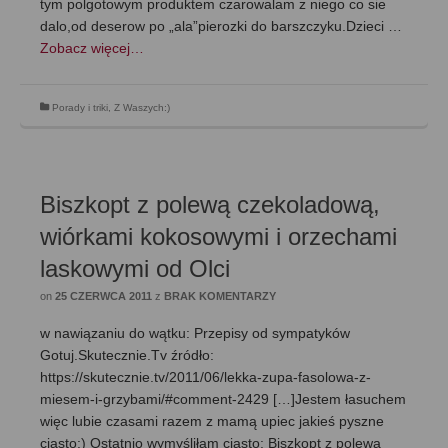
tym polgotowym produktem czarowalam z niego co sie
dalo,od deserow po „ala”pierozki do barszczyku.Dzieci …
Zobacz więcej…
Porady i triki
,
Z Waszych:)
Biszkopt z polewą czekoladową,
wiórkami kokosowymi i orzechami
laskowymi od Olci
on
25 CZERWCA 2011
z
BRAK KOMENTARZY
w nawiązaniu do wątku: Przepisy od sympatyków
Gotuj.Skutecznie.Tv źródło:
https://skutecznie.tv/2011/06/lekka-zupa-fasolowa-z-
miesem-i-grzybami/#comment-2429 […]Jestem łasuchem
więc lubie czasami razem z mamą upiec jakieś pyszne
ciasto:) Ostatnio wymyśliłam ciasto: Biszkopt z polewą