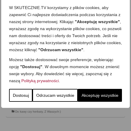
Do kawy czy herbaty
,
Z Waszych:)
W SKUTECZNIE.TV korzystamy z plików cookies, aby
zapewnić Ci najlepsze doświadczenia podczas korzystania z
naszej strony internetowej. Klikając
"Akceptuję wszystkie"
,
wyrażasz zgodę na wykorzystanie plików cookies, co pozwoli
Ciasteczka z powidłami od Doroty
nam dostosować treści i oferty do Twoich potrzeb. Jeśli nie
on
13 CZERWCA 2011
z
JEDEN KOMENTARZ
wyrażasz zgody na korzystanie z nieistotnych plików cookies,
w nawiązaniu do wątku: Przepisy od sympatyków
możesz kliknąć
"Odrzucam wszystkie"
.
Gotuj.Skutecznie.Tv źródło:
Możesz także dostosować swoje preferencje, wybierając
https://skutecznie.tv/2011/06/chrupiace-i-kruche-ciastka-
opcję
"Dostosuj"
. W dowolnym momencie możesz zmienić
kokosowe/#comment-2208 […]podam mój ulubiony
swoje wybory. Aby dowiedzieć się więcej, zapoznaj się z
przepis też bardzo, bardzo dobry przepis jest już wiekowy
naszą
Polityką prywatności
.
ale bardzo często je piekę podaje na połowę porcji bo
wychodzi ich calkiem sporo ciasteczka można przekładać
powidłami …
Zobacz więcej…
Dostosuj
Odrzucam wszystkie
Akceptuję wszystkie
Do kawy czy herbaty
,
Z Waszych:)