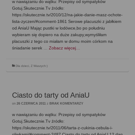
w nawiązaniu do wątku: Przepisy od sympatyków
Gotuj.Skutecznie.Tv źródło:
https://skutecznie.tv/2010/12/na-jakie-danie-masz-ochote-
lista-zyczen/#comment-1861 Serowe placuszki z jabłkiem
od AniaU Mając pustki w lodówce,bo po południu
wybieram się dopiero na duże zakupy,wymyśliłam
placuszki z tego co miałam w domu moim córkom na
śniadanie serek …
Zobacz więcej…
Dla dzieci
,
Z Waszych:)
Ciasto do tarty od AniaU
on
26 CZERWCA 2011
z
BRAK KOMENTARZY
w nawiązaniu do wątku: Przepisy od sympatyków
Gotuj.Skutecznie.Tv źródło:
https://skutecznie.tv/2011/06/tarta-z-cukinia-cebula-i-
oliwkami/#comment-2487 Ciasto do tarty od AniaU 12 dag