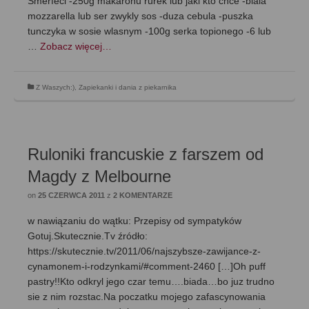
Smerfeci -250g makaronu rurek lub jaki kto chce -biala
mozzarella lub ser zwykly sos -duza cebula -puszka
tunczyka w sosie wlasnym -100g serka topionego -6 lub
…
Zobacz więcej…
Z Waszych:)
,
Zapiekanki i dania z piekarnika
Ruloniki francuskie z farszem od
Magdy z Melbourne
on
25 CZERWCA 2011
z
2 KOMENTARZE
w nawiązaniu do wątku: Przepisy od sympatyków
Gotuj.Skutecznie.Tv źródło:
https://skutecznie.tv/2011/06/najszybsze-zawijance-z-
cynamonem-i-rodzynkami/#comment-2460 […]Oh puff
pastry!!Kto odkryl jego czar temu….biada…bo juz trudno
sie z nim rozstac.Na poczatku mojego zafascynowania