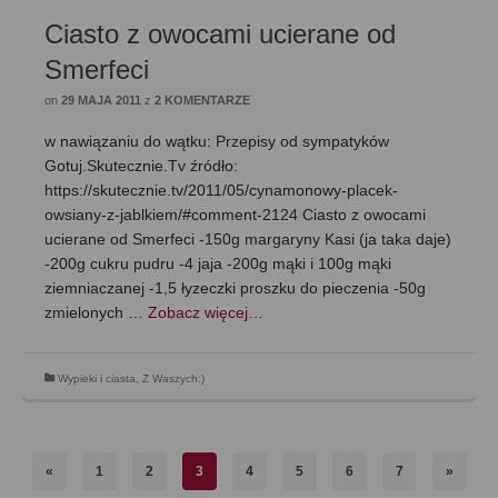
Ciasto z owocami ucierane od
Smerfeci
on
29 MAJA 2011
z
2 KOMENTARZE
w nawiązaniu do wątku: Przepisy od sympatyków
Gotuj.Skutecznie.Tv źródło:
https://skutecznie.tv/2011/05/cynamonowy-placek-
owsiany-z-jablkiem/#comment-2124 Ciasto z owocami
ucierane od Smerfeci -150g margaryny Kasi (ja taka daje)
-200g cukru pudru -4 jaja -200g mąki i 100g mąki
ziemniaczanej -1,5 łyzeczki proszku do pieczenia -50g
zmielonych …
Zobacz więcej…
Wypieki i ciasta
,
Z Waszych:)
«
1
2
3
4
5
6
7
»