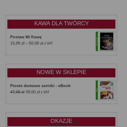
KAWA DLA TWÓRCY
Postaw Mi Kawę
Zakres
15,00
zł
–
50,00
zł
z VAT
cen:
od
15,00 zł
do
NOWE W SKLEPIE
50,00 zł
Proste domowe serniki - eBook
Pierwotna
Aktualna
47,00
zł
39,00
zł
z VAT
cena
cena
wynosiła:
wynosi:
47,00 zł.
39,00 zł.
OKAZJE