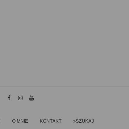
I
O MNIE
KONTAKT
»SZUKAJ