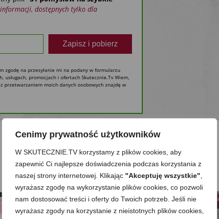
h informacji, dostępnych tylko dla
Zapisz i pobierz
żam zgodę na przesyłanie mi na podany w formularzu
h, usługach, promocjach i ofertach Skutecznie.Tv Wiem,
ne z przetwarzaniem moich danych osobowych znajdę w
Cenimy prywatność użytkowników
W SKUTECZNIE.TV korzystamy z plików cookies, aby
GOTUJ JAK? SKUTECZNIE;)
zapewnić Ci najlepsze doświadczenia podczas korzystania z
naszej strony internetowej. Klikając
"Akceptuję wszystkie"
,
wyrażasz zgodę na wykorzystanie plików cookies, co pozwoli
nam dostosować treści i oferty do Twoich potrzeb. Jeśli nie
wyrażasz zgody na korzystanie z nieistotnych plików cookies,