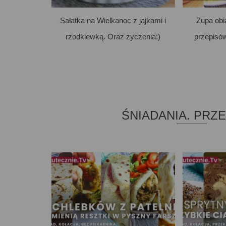
Sałatka na Wielkanoc z jajkami i
Zupa ob
rzodkiewką. Oraz życzenia:)
przepisó
ŚNIADANIA. PRZ