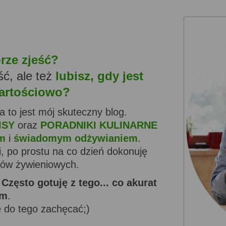
rze zjeść?
ść, ale też
lubisz, gdy jest
wartościowo?
 a to jest mój skuteczny blog.
ISY
oraz
PORADNIKI KULINARNE
em
i
świadomym odżywianiem
.
, po prostu na co dzień dokonuję
ów żywieniowych.
.
Często gotuję z tego... co akurat
m
.
ę do tego zachęcać;)