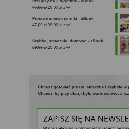
Przepisy na 2 tygodnie - eBook
Pierwotna
Aktualna
47,00
zł
29,00
zł
z VAT
cena
cena
Proste domowe serniki - eBook
wynosiła:
wynosi:
Pierwotna
Aktualna
47,00
zł
39,00
zł
z VAT
47,00 zł.
29,00 zł.
cena
cena
wynosiła:
wynosi:
Szybko, smacznie, domowo - eBook
47,00 zł.
39,00 zł.
Pierwotna
Aktualna
39,99
zł
25,00
zł
z VAT
cena
cena
wynosiła:
wynosi:
39,99 zł.
25,00 zł.
Chcesz gotować proste, smaczne i szybkie w
Chcesz, by przy okazji było wartościowo, ale.
ZAPISZ SIĘ NA NEWSL
W podziękowaniu otrzymasz prezent: bezpła