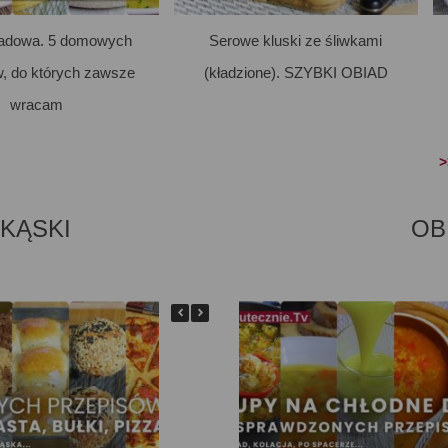
iadowa. 5 domowych
Serowe kluski ze śliwkami
w, do których zawsze
(kładzione). SZYBKI OBIAD
wracam
>
EKĄSKI
OB