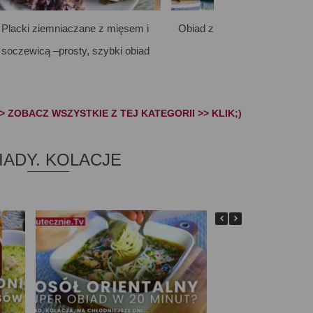
Placki ziemniaczane z mięsem i
Obiad z makaronem: 5 dom
soczewicą –prosty, szybki obiad
przepisów
> ZOBACZ WSZYSTKIE Z TEJ KATEGORII >> KLIK;)
IADY. KOLACJE