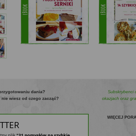
 przygotowaniu dania?
Subskrybenci 
.. nie wiesz od czego zacząć?
okazjach oraz grat
WIĘCEJ PORA
ETTER
tny plik
"31 pomysłów na szybkie