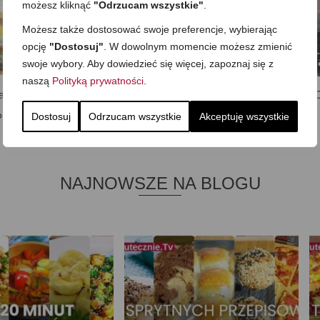
możesz kliknąć
"Odrzucam wszystkie"
.
Możesz także dostosować swoje preferencje, wybierając
opcję
"Dostosuj"
. W dowolnym momencie możesz zmienić
swoje wybory. Aby dowiedzieć się więcej, zapoznaj się z
naszą
Polityką prywatności
.
ak gotować wygodniej ♦
Praca w domu i chleb na zakwasie.
O
Dostosuj
Odrzucam wszystkie
Akceptuję wszystkie
Praktyka. Przykłady
Daily Vlog… testowy
NAJNOWSZE NA BLOGU