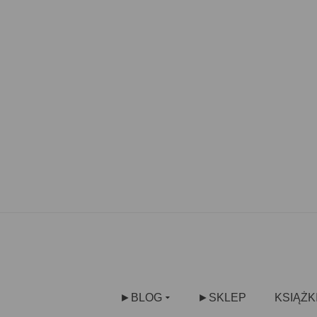
►BLOG
►SKLEP
KSIĄŻK