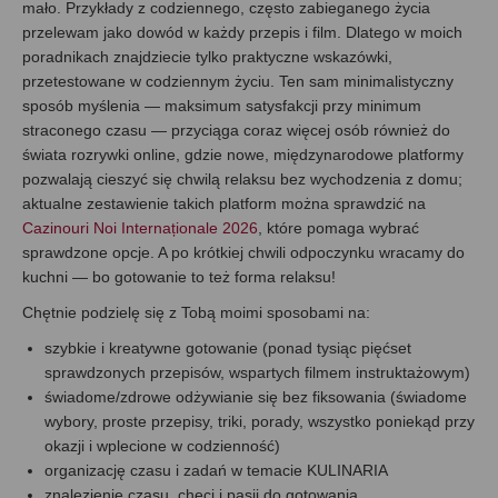
mało. Przykłady z codziennego, często zabieganego życia
przelewam jako dowód w każdy przepis i film. Dlatego w moich
poradnikach znajdziecie tylko praktyczne wskazówki,
przetestowane w codziennym życiu. Ten sam minimalistyczny
sposób myślenia — maksimum satysfakcji przy minimum
straconego czasu — przyciąga coraz więcej osób również do
świata rozrywki online, gdzie nowe, międzynarodowe platformy
pozwalają cieszyć się chwilą relaksu bez wychodzenia z domu;
aktualne zestawienie takich platform można sprawdzić na
Cazinouri Noi Internaționale 2026
, które pomaga wybrać
sprawdzone opcje. A po krótkiej chwili odpoczynku wracamy do
kuchni — bo gotowanie to też forma relaksu!
Chętnie podzielę się z Tobą moimi sposobami na:
szybkie i kreatywne gotowanie (ponad tysiąc pięćset
sprawdzonych przepisów, wspartych filmem instruktażowym)
świadome/zdrowe odżywianie się bez fiksowania (świadome
wybory, proste przepisy, triki, porady, wszystko poniekąd przy
okazji i wplecione w codzienność)
organizację czasu i zadań w temacie KULINARIA
znalezienie czasu, chęci i pasji do gotowania