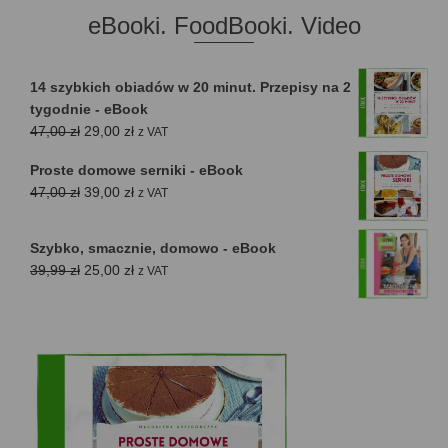
eBooki. FoodBooki. Video
14 szybkich obiadów w 20 minut. Przepisy na 2
tygodnie - eBook
Pierwotna
Aktualna
47,00
zł
29,00
zł
z VAT
cena
cena
Proste domowe serniki - eBook
wynosiła:
wynosi:
Pierwotna
Aktualna
47,00
zł
39,00
zł
z VAT
47,00 zł.
29,00 zł.
cena
cena
wynosiła:
wynosi:
Szybko, smacznie, domowo - eBook
47,00 zł.
39,00 zł.
Pierwotna
Aktualna
39,99
zł
25,00
zł
z VAT
cena
cena
wynosiła:
wynosi:
39,99 zł.
25,00 zł.