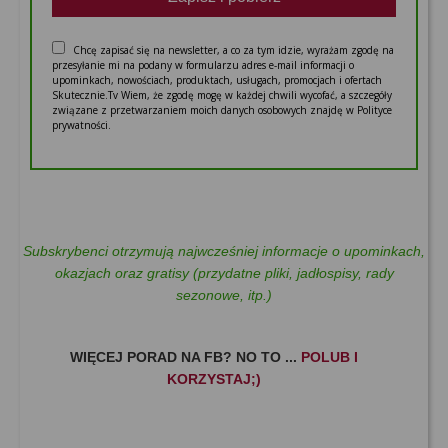
Chcę zapisać się na newsletter, a co za tym idzie, wyrażam zgodę na
przesyłanie mi na podany w formularzu adres e-mail informacji o
upominkach, nowościach, produktach, usługach, promocjach i ofertach
Skutecznie.Tv Wiem, że zgodę mogę w każdej chwili wycofać, a szczegóły
związane z przetwarzaniem moich danych osobowych znajdę w Polityce
prywatności.
Subskrybenci otrzymują najwcześniej informacje o upominkach,
okazjach oraz gratisy (przydatne pliki, jadłospisy, rady
sezonowe, itp.)
WIĘCEJ PORAD NA FB? NO TO ...
POLUB I
KORZYSTAJ;)