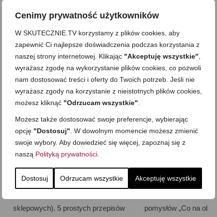
Jak znaleźć czas na domowe
MealPrep. Jak gotować 
Cenimy prywatność użytkowników
gotowanie
Teoria. Praktyka. Pr
W SKUTECZNIE.TV korzystamy z plików cookies, aby
zapewnić Ci najlepsze doświadczenia podczas korzystania z
naszej strony internetowej. Klikając
"Akceptuję wszystkie"
,
NAJNOWSZE NA BLOGU
wyrażasz zgodę na wykorzystanie plików cookies, co pozwoli
nam dostosować treści i oferty do Twoich potrzeb. Jeśli nie
wyrażasz zgody na korzystanie z nieistotnych plików cookies,
możesz kliknąć
"Odrzucam wszystkie"
.
Możesz także dostosować swoje preferencje, wybierając
opcję
"Dostosuj"
. W dowolnym momencie możesz zmienić
swoje wybory. Aby dowiedzieć się więcej, zapoznaj się z
naszą
Polityką prywatności
.
Dostosuj
Odrzucam wszystkie
Akceptuję wszystkie
Domowe słodycze (zamiast
Szybki obiad w 20 m
sklepowych). 5 prostych przepisów
pomysłów „Co na obiad