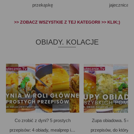
przekąskę
jajecznica;)
>> ZOBACZ WSZYSTKIE Z TEJ KATEGORII >> KLIK;)
OBIADY. KOLACJE
Co zrobić z dyni? 5 prostych
Zupa obiadowa. 5 d
przepisów: 4 obiady, mealprep i…
przepisów, do któryc