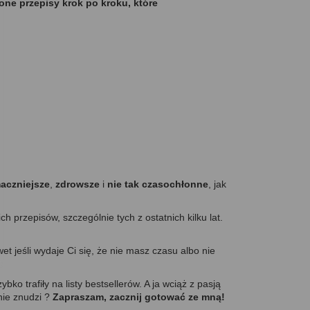
ne przepisy krok po kroku, które
aczniejsze
,
zdrowsze
i
nie tak czasochłonne
, jak
h przepisów, szczególnie tych z ostatnich kilku lat.
wet jeśli wydaje Ci się, że nie masz czasu albo nie
ko trafiły na listy bestsellerów. A ja wciąż z pasją
nie znudzi ?
Zapraszam, zacznij gotować ze mną!