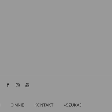
I
O MNIE
KONTAKT
»SZUKAJ