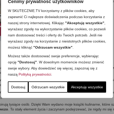
Cenimy prywatność użytkowników
Na moim video blogu znajdziesz sprawdzo
przygotowuję dla siebie i mojej rodziny.
W SKUTECZNIE.TV korzystamy z plików cookies, aby
zapewnić Ci najlepsze doświadczenia podczas korzystania z
naszej strony internetowej. Klikając
"Akceptuję wszystkie"
,
wyrażasz zgodę na wykorzystanie plików cookies, co pozwoli
nam dostosować treści i oferty do Twoich potrzeb. Jeśli nie
wyrażasz zgody na korzystanie z nieistotnych plików cookies,
możesz kliknąć
"Odrzucam wszystkie"
.
Możesz także dostosować swoje preferencje, wybierając
opcję
"Dostosuj"
. W dowolnym momencie możesz zmienić
zas
. Jednak zamawiane jedzenie mnie nie przekonuje – wolę swoje:
sm
swoje wybory. Aby dowiedzieć się więcej, zapoznaj się z
ie odpręża mnie jak nic innego.
naszą
Polityką prywatności
.
ianie jest dla mnie ważne
. Ta wiedza przekłada się na większość moic
 też
pełne wartości odżywczych
, idealne
dla całej rodziny
.
Dostosuj
Odrzucam wszystkie
Akceptuję wszystkie
in w kuchni
, a odrobiny
organizacji
i kilku
sprawdzonych trików
. Na
ji.
pirują tysiące osób. Dzięki Wam wydano moje książki kulinarne, które szyb
ywczo
. To stały element życia i zaczynam podejrzewać, że nigdy mi się 