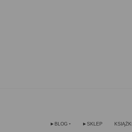
►BLOG
►SKLEP
KSIĄŻK