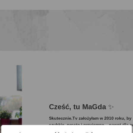
Cześć, tu MaGda
✨
Skutecznie.Tv założyłam w 2010 roku, b
szybkie, proste i przyjemne – nawet dla