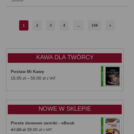
jedzenie
1
2
3
4
…
108
»
KAWA DLA TWÓRCY
Postaw Mi Kawę
Zakres
15,00
zł
–
50,00
zł
z VAT
cen:
od
15,00 zł
do
NOWE W SKLEPIE
50,00 zł
Proste domowe serniki - eBook
Pierwotna
Aktualna
47,00
zł
39,00
zł
z VAT