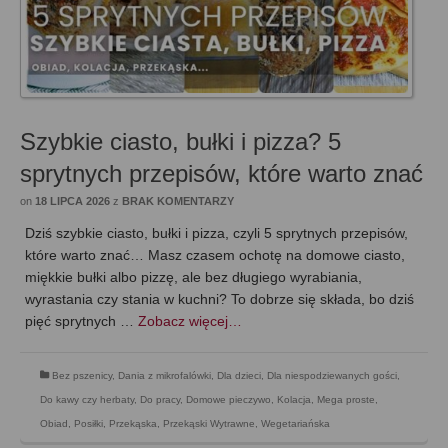
Szybkie ciasto, bułki i pizza? 5
sprytnych przepisów, które warto znać
on
18 LIPCA 2026
z
BRAK KOMENTARZY
Dziś szybkie ciasto, bułki i pizza, czyli 5 sprytnych przepisów,
które warto znać… Masz czasem ochotę na domowe ciasto,
miękkie bułki albo pizzę, ale bez długiego wyrabiania,
wyrastania czy stania w kuchni? To dobrze się składa, bo dziś
pięć sprytnych …
Zobacz więcej…
Bez pszenicy
,
Dania z mikrofalówki
,
Dla dzieci
,
Dla niespodziewanych gości
,
Do kawy czy herbaty
,
Do pracy
,
Domowe pieczywo
,
Kolacja
,
Mega proste
,
Obiad
,
Posiłki
,
Przekąska
,
Przekąski Wytrawne
,
Wegetariańska