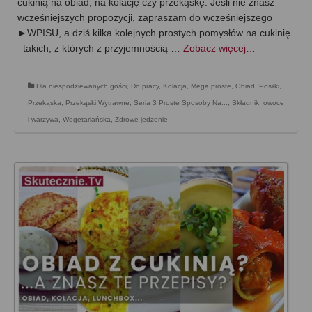
cukinią na obiad, na kolację czy przekąskę. Jeśli nie znasz
wcześniejszych propozycji, zapraszam do wcześniejszego
►WPISU, a dziś kilka kolejnych prostych pomysłów na cukinię
–takich, z których z przyjemnością …
Zobacz więcej…
Dla niespodziewanych gości
,
Do pracy
,
Kolacja
,
Mega proste
,
Obiad
,
Posiłki
,
Przekąska
,
Przekąski Wytrawne
,
Seria 3 Proste Sposoby Na...
,
Składnik: owoce
i warzywa
,
Wegetariańska
,
Zdrowe jedzenie