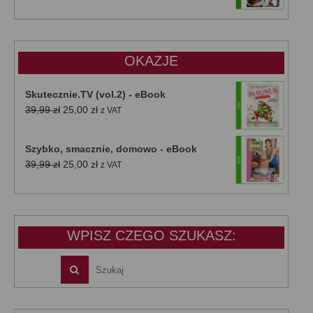
cena
cena
wynosiła:
wynosi:
47,00 zł.
39,00 zł.
OKAZJE
Skutecznie.TV (vol.2) - eBook
Pierwotna
Aktualna
39,99
zł
25,00
zł
z VAT
cena
cena
wynosiła:
wynosi:
Szybko, smacznie, domowo - eBook
39,99 zł.
25,00 zł.
Pierwotna
Aktualna
39,99
zł
25,00
zł
z VAT
cena
cena
wynosiła:
wynosi:
39,99 zł.
25,00 zł.
WPISZ CZEGO SZUKASZ: