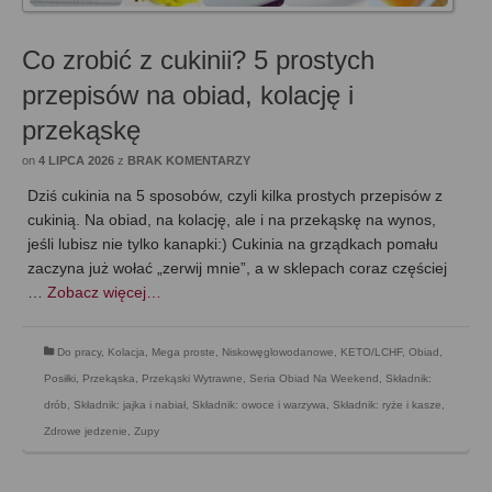
Co zrobić z cukinii? 5 prostych
przepisów na obiad, kolację i
przekąskę
on
4 LIPCA 2026
z
BRAK KOMENTARZY
Dziś cukinia na 5 sposobów, czyli kilka prostych przepisów z
cukinią. Na obiad, na kolację, ale i na przekąskę na wynos,
jeśli lubisz nie tylko kanapki:) Cukinia na grządkach pomału
zaczyna już wołać „zerwij mnie”, a w sklepach coraz częściej
…
Zobacz więcej…
Do pracy
,
Kolacja
,
Mega proste
,
Niskowęglowodanowe, KETO/LCHF
,
Obiad
,
Posiłki
,
Przekąska
,
Przekąski Wytrawne
,
Seria Obiad Na Weekend
,
Składnik:
drób
,
Składnik: jajka i nabiał
,
Składnik: owoce i warzywa
,
Składnik: ryże i kasze
,
Zdrowe jedzenie
,
Zupy