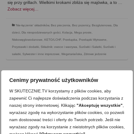
się przy grillach. Wielkimi krokami zbliża się majówka, a to …
Zobacz więcej…
'Nie-łączenie' składników
,
Bez pieczenia
,
Bez pszenicy
,
Bezglutenowa
,
Dla
dzieci
,
Dla niespodziewanych gości
,
Kolacja
,
Mega proste
,
Niskowęglowodanowe, KETO/LCHF
,
Przekąska
,
Przekąski Wytrawne
,
Przystawki i dodatki
,
Składnik: owoce i warzywa
,
Surówki i Sałatki
,
Surówki i
sałatki
,
Sylwester i inne imprezowe
,
Wegetariańska
,
Zdrowe jedzenie
Cenimy prywatność użytkowników
W SKUTECZNIE.TV korzystamy z plików cookies, aby
zapewnić Ci najlepsze doświadczenia podczas korzystania z
naszej strony internetowej. Klikając
"Akceptuję wszystkie"
,
wyrażasz zgodę na wykorzystanie plików cookies, co pozwoli
nam dostosować treści i oferty do Twoich potrzeb. Jeśli nie
wyrażasz zgody na korzystanie z nieistotnych plików cookies,