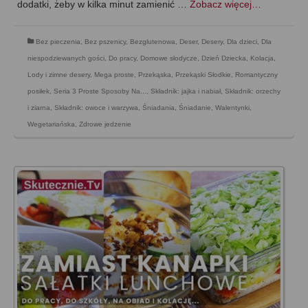
dodatki, żeby w kilka minut zamienić …
Zobacz więcej…
Bez pieczenia
,
Bez pszenicy
,
Bezglutenowa
,
Deser
,
Desery
,
Dla dzieci
,
Dla
niespodziewanych gości
,
Do pracy
,
Domowe słodycze
,
Dzień Dziecka
,
Kolacja
,
Lody i zimne desery
,
Mega proste
,
Przekąska
,
Przekąski Słodkie
,
Romantyczny
posiłek
,
Seria 3 Proste Sposoby Na...
,
Składnik: jajka i nabiał
,
Składnik: orzechy
i ziarna
,
Składnik: owoce i warzywa
,
Śniadania
,
Śniadanie
,
Walentynki
,
Wegetariańska
,
Zdrowe jedzenie