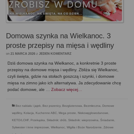
Domowa szynka na Wielkanoc. 3
proste przepisy na mięsa i wędliny
on
21 MARCA 2026
z
JEDEN KOMENTARZ
Dziś domowa szynka na Wielkanoc, a konkretnie 3 proste
przepisy na domowe mięsa i wędliny. Zbliża się Wielkanoc,
czyli święta, gdzie na stołach goszczą i szynki, i domowe
mięsa na zimno jako ich alternatywa. Ja zdecydowanie chcę
podać domowe, ale …
Zobacz więcej…
Bez nabiału i jajek
,
Bez pszenicy
,
Bezglutenowa
,
Bezmleczna
,
Domowe
wędliny
,
Kolacja
,
Kuchenne ABC
,
Mega proste
,
Niskowęglowodanowe,
KETO/LCHF
,
Przekąska
,
Składnik: drób
,
Składnik: wieprzowina
,
Śniadanie
,
Sylwester i inne imprezowe
,
Wielkanoc
,
Wigilia i Boże Narodzenie
,
Zdrowe