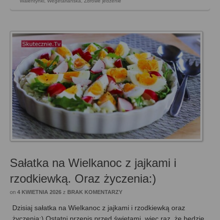
Walentynki
,
Wegetariańska
,
Zdrowe jedzenie
Sałatka na Wielkanoc z jajkami i
rzodkiewką. Oraz życzenia:)
on
4 KWIETNIA 2026
z
BRAK KOMENTARZY
Dzisiaj sałatka na Wielkanoc z jajkami i rzodkiewką oraz
życzenia:) Ostatni przepis przed świętami, więc raz, że będzie