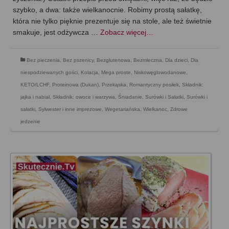
szybko, a dwa: także wielkanocnie. Robimy prostą sałatkę,
która nie tylko pięknie prezentuje się na stole, ale też świetnie
smakuje, jest odżywcza …
Zobacz więcej…
Bez pieczenia
,
Bez pszenicy
,
Bezglutenowa
,
Bezmleczna
,
Dla dzieci
,
Dla
niespodziewanych gości
,
Kolacja
,
Mega proste
,
Niskowęglowodanowe,
KETO/LCHF
,
Proteinowa (Dukan)
,
Przekąska
,
Romantyczny posiłek
,
Składnik:
jajka i nabiał
,
Składnik: owoce i warzywa
,
Śniadanie
,
Surówki i Sałatki
,
Surówki i
sałatki
,
Sylwester i inne imprezowe
,
Wegetariańska
,
Wielkanoc
,
Zdrowe
jedzenie