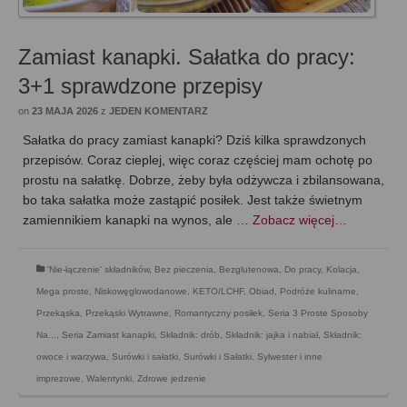
Zamiast kanapki. Sałatka do pracy:
3+1 sprawdzone przepisy
on
23 MAJA 2026
z
JEDEN KOMENTARZ
Sałatka do pracy zamiast kanapki? Dziś kilka sprawdzonych
przepisów. Coraz cieplej, więc coraz częściej mam ochotę po
prostu na sałatkę. Dobrze, żeby była odżywcza i zbilansowana,
bo taka sałatka może zastąpić posiłek. Jest także świetnym
zamiennikiem kanapki na wynos, ale …
Zobacz więcej…
'Nie-łączenie' składników
,
Bez pieczenia
,
Bezglutenowa
,
Do pracy
,
Kolacja
,
Mega proste
,
Niskowęglowodanowe, KETO/LCHF
,
Obiad
,
Podróże kulinarne
,
Przekąska
,
Przekąski Wytrawne
,
Romantyczny posiłek
,
Seria 3 Proste Sposoby
Na...
,
Seria Zamiast kanapki
,
Składnik: drób
,
Składnik: jajka i nabiał
,
Składnik:
owoce i warzywa
,
Surówki i sałatki
,
Surówki i Sałatki
,
Sylwester i inne
imprezowe
,
Walentynki
,
Zdrowe jedzenie