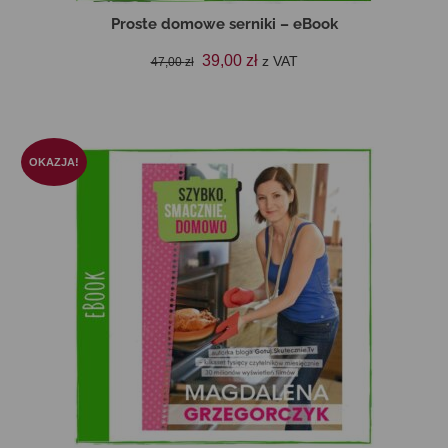
Proste domowe serniki – eBook
Pierwotna
Aktualna
39,00
zł
z VAT
47,00
zł
cena
cena
DODAJ DO KOSZYKA
wynosiła:
wynosi:
47,00 zł.
39,00 zł.
OKAZJA!