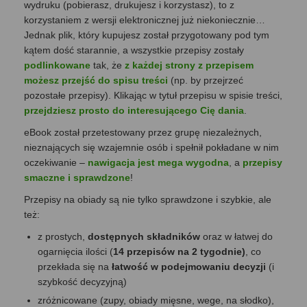
wydruku (pobierasz, drukujesz i korzystasz), to z
korzystaniem z wersji elektronicznej już niekoniecznie…
Jednak plik, który kupujesz został przygotowany pod tym
kątem dość starannie, a wszystkie przepisy zostały
podlinkowane
tak, że
z każdej strony z przepisem
możesz przejść do spisu treści
(np. by przejrzeć
pozostałe przepisy). Klikając w tytuł przepisu w spisie treści,
przejdziesz prosto do interesującego Cię dania
.
eBook został przetestowany przez grupę niezależnych,
nieznających się wzajemnie osób i spełnił pokładane w nim
oczekiwanie –
nawigacja jest mega wygodna
, a
przepisy
smaczne i sprawdzone
!
Przepisy na obiady są nie tylko sprawdzone i szybkie, ale
też:
z prostych,
dostępnych składników
oraz w łatwej do
ogarnięcia ilości (
14 przepisów na 2 tygodnie)
, co
przekłada się na
łatwość w podejmowaniu decyzji
(i
szybkość decyzyjną)
zróżnicowane (zupy, obiady mięsne, wege, na słodko),