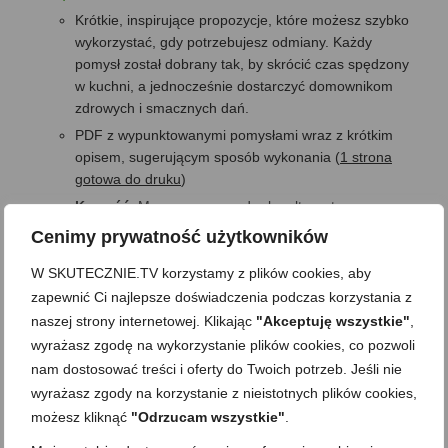
Krótkie, inspirujące propozycje, które możesz szybko
wykorzystać, gdy potrzebujesz odmiany. Każdy
pomysł został dobrany tak, by skrócić czas spędzony
w kuchni, a jednocześnie dostarczyć domownikom
zdrowych i smacznych dań.
PDF z wypunktowanymi pomysłami wraz z krótkim
opisem, sugerującym sposób wykonania (
1 strona
gotowa do druku
)
Korzyść
: Masz zawsze pod ręką alternatywne
pomysły na obiad – zero rutyny i niepowtarzalne
Cenimy prywatność użytkowników
smaki każdego dnia.
W SKUTECZNIE.TV korzystamy z plików cookies, aby
10 pomysłów na szybkie warzywa do obiadu
(Bonus
zapewnić Ci najlepsze doświadczenia podczas korzystania z
2)
naszej strony internetowej. Klikając
"Akceptuję wszystkie"
,
Pomysły z propozycjami na szybkie, proste warzywne
wyrażasz zgodę na wykorzystanie plików cookies, co pozwoli
dodatki, które uzupełnią każdy obiad o porcję
nam dostosować treści i oferty do Twoich potrzeb. Jeśli nie
zdrowia. Od gotowanych po pieczone, wszystkie
przygotujesz szybko.
wyrażasz zgody na korzystanie z nieistotnych plików cookies,
możesz kliknąć
"Odrzucam wszystkie"
.
PDF z wypunktowanymi pomysłami wraz z krótkim
opisem, sugerującym sposób wykonania (
1 strona