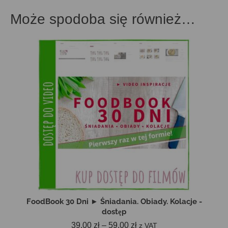
Może spodoba się również…
FoodBook 30 Dni ► Śniadania. Obiady. Kolacje -
dostęp
Zakres
39,00
zł
–
59,00
zł
z VAT