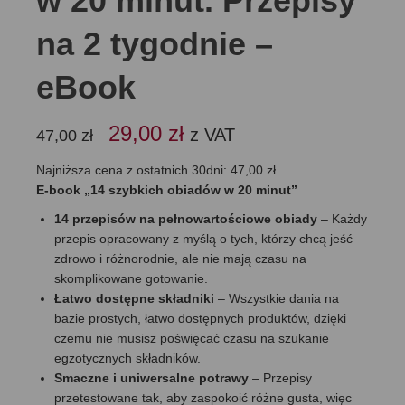
w 20 minut. Przepisy
na 2 tygodnie –
eBook
Pierwotna
Aktualna
29,00
zł
z VAT
47,00
zł
cena
cena
wynosiła:
wynosi:
Najniższa cena z ostatnich 30dni:
47,00
zł
47,00 zł.
29,00 zł.
E-book „14 szybkich obiadów w 20 minut”
14 przepisów na pełnowartościowe obiady
– Każdy
przepis opracowany z myślą o tych, którzy chcą jeść
zdrowo i różnorodnie, ale nie mają czasu na
skomplikowane gotowanie.
Łatwo dostępne składniki
– Wszystkie dania na
bazie prostych, łatwo dostępnych produktów, dzięki
czemu nie musisz poświęcać czasu na szukanie
egzotycznych składników.
Smaczne i uniwersalne potrawy
– Przepisy
przetestowane tak, aby zaspokoić różne gusta, więc