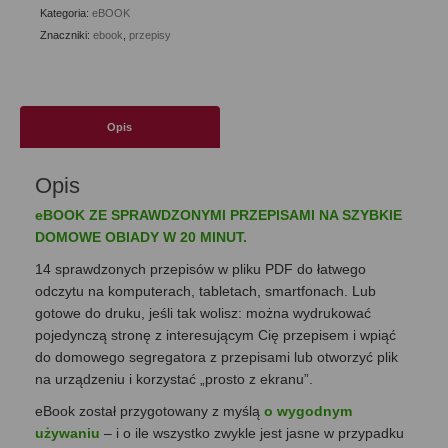
20
Kategoria:
eBOOK
minut.
Znaczniki:
ebook
,
przepisy
Przepisy
na
2
tygodnie
Opis
-
eBook
Opis
eBOOK ZE SPRAWDZONYMI PRZEPISAMI NA SZYBKIE
DOMOWE OBIADY W 20 MINUT.
14 sprawdzonych przepisów w pliku PDF do łatwego
odczytu na komputerach, tabletach, smartfonach. Lub
gotowe do druku, jeśli tak wolisz: można wydrukować
pojedynczą stronę z interesującym Cię przepisem i wpiąć
do domowego segregatora z przepisami lub otworzyć plik
na urządzeniu i korzystać „prosto z ekranu”.
eBook został przygotowany z myślą
o wygodnym
używaniu
– i o ile wszystko zwykle jest jasne w przypadku