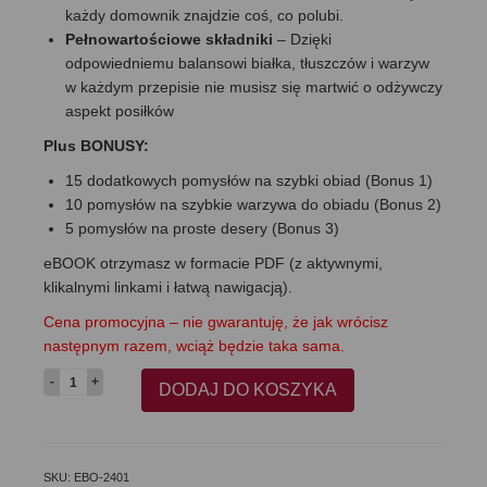
każdy domownik znajdzie coś, co polubi.
Pełnowartościowe składniki
– Dzięki
odpowiedniemu balansowi białka, tłuszczów i warzyw
w każdym przepisie nie musisz się martwić o odżywczy
aspekt posiłków
Plus BONUSY:
15 dodatkowych pomysłów na szybki obiad (Bonus 1)
10 pomysłów na szybkie warzywa do obiadu (Bonus 2)
5 pomysłów na proste desery (Bonus 3)
eBOOK otrzymasz w formacie PDF (z aktywnymi,
klikalnymi linkami i łatwą nawigacją).
Cena promocyjna
–
nie gwarantuję, że jak wrócisz
następnym razem, wciąż będzie taka sama.
ilość
DODAJ DO KOSZYKA
14
szybkich
obiadów
w
SKU:
EBO-2401