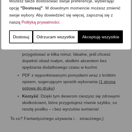
Możesz także dostosować swoje preferencje, wybierając
gotowa do druku
)
opcję
"Dostosuj"
. W dowolnym momencie możesz zmienić
Korzyść
: Różnorodne i szybkie przepisy na
swoje wybory. Aby dowiedzieć się więcej, zapoznaj się z
warzywa, które nie tylko uzupełnią główne danie, ale
naszą
Polityką prywatności
.
też wzbogacą dietę o błonnik, witaminy i minerały. I
dobrze smakują!
Dostosuj
Odrzucam wszystkie
Akceptuję wszystkie
5 pomysłów na proste desery
(Bonus 3)
Pomysły na zdrowe, pyszne desery, które możesz
przygotować w kilka minut. Idealne, jeśli chcesz
dopełnić obiad małym, słodkim akcentem bez
spędzania dodatkowego czasu w kuchni.
PDF z wypunktowanymi pomysłami wraz z krótkim
opisem, sugerującym sposób wykonania (
1 strona
gotowa do druku
)
Korzyść
: Dzięki tym deserom cieszysz się zdrowymi
słodkościami, które przygotujesz równie szybko, co
resztę posiłku – i bez wyrzutów sumienia!
To co? Fantastycznego używania i… smacznego;)