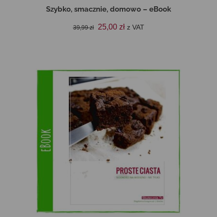
Szybko, smacznie, domowo – eBook
Pierwotna
Aktualna
25,00
zł
z VAT
39,99
zł
cena
cena
DODAJ DO KOSZYKA
wynosiła:
wynosi:
39,99 zł.
25,00 zł.