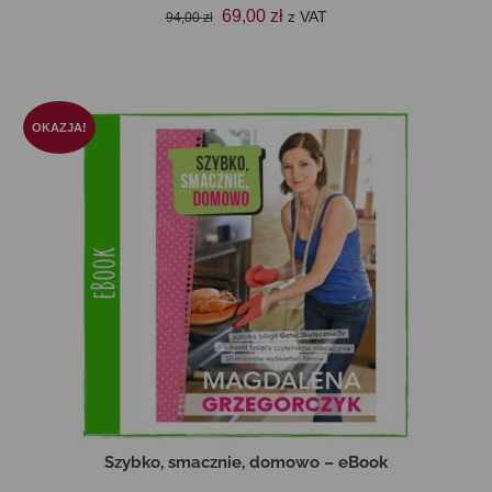
Pierwotna
Aktualna
69,00
zł
z VAT
94,00
zł
cena
cena
DODAJ DO KOSZYKA
wynosiła:
wynosi:
94,00 zł.
69,00 zł.
OKAZJA!
Szybko, smacznie, domowo – eBook