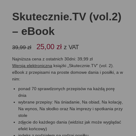
Skutecznie.TV (vol.2)
– eBook
Pierwotna
Aktualna
25,00
zł
z VAT
39,99
zł
cena
cena
wynosiła:
wynosi:
Najniższa cena z ostatnich 30dni:
39,99
zł
39,99 zł.
25,00 zł.
Wersja elektroniczna
książki „Skutecznie.TV” (vol. 2).
eBook z przepisami na proste domowe dania i posiłki, a w
nim:
ponad 70 sprawdzonych przepisów na każdą porę
dnia
wybrane przepisy: Na śniadanie, Na obiad, Na kolację,
Na wynos, Na słodko oraz Na imprezy i spotkania przy
stole
zdjęcie do każdego dania (widzisz jak może wyglądać
efekt końcowy)
indeks z podziałem na rodzaj posiłku