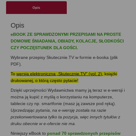
Opis
Opis
eBOOK ZE SPRAWDZONYMI PRZEPISAMI NA PROSTE
DOMOWE ŚNIADANIA, OBIADY, KOLACJE, SŁODKOŚCI
CZY POCZĘSTUNEK DLA GOŚCI.
Wybrane przepisy Skutecznie.TV w formie e-booka (plik
PDF
)
.
To
wersja elektroniczna „Skutecznie.TV” (vol. 2)
, książki
drukowanej, o którą często pytacie!
Dzięki uprzejmości Wydawnictwa mamy ją teraz w e-wersji i
można ją kupić z myślą o korzystaniu na komputerze,
tablecie czy np. smartfonie (masz ją zawsze pod ręką).
Uprzedzając pytania, na e-wersję została na razie
przekonwertowana tylko ta pozycja, więc innych tytułów z
druku obecnie w e-ofercie nie ma.
Niniejszy eBook to
ponad 70 sprawdzonych przepisów