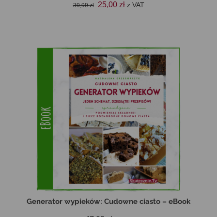
Pierwotna
Aktualna
25,00
zł
z VAT
39,99
zł
cena
cena
DODAJ DO KOSZYKA
wynosiła:
wynosi:
39,99 zł.
25,00 zł.
Generator wypieków: Cudowne ciasto – eBook