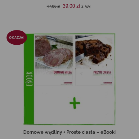
Pierwotna
Aktualna
39,00
zł
z VAT
47,00
zł
cena
cena
DODAJ DO KOSZYKA
wynosiła:
wynosi:
47,00 zł.
39,00 zł.
OKAZJA!
Domowe wędliny + Proste ciasta – eBooki