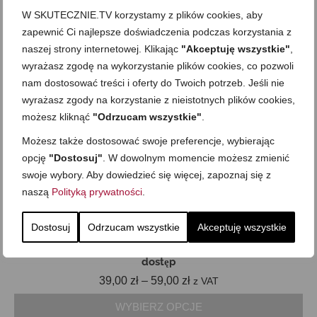
W SKUTECZNIE.TV korzystamy z plików cookies, aby
zapewnić Ci najlepsze doświadczenia podczas korzystania z
naszej strony internetowej. Klikając
"Akceptuję wszystkie"
,
wyrażasz zgodę na wykorzystanie plików cookies, co pozwoli
nam dostosować treści i oferty do Twoich potrzeb. Jeśli nie
wyrażasz zgody na korzystanie z nieistotnych plików cookies,
możesz kliknąć
"Odrzucam wszystkie"
.
Możesz także dostosować swoje preferencje, wybierając
opcję
"Dostosuj"
. W dowolnym momencie możesz zmienić
swoje wybory. Aby dowiedzieć się więcej, zapoznaj się z
naszą
Polityką prywatności
.
Dostosuj
Odrzucam wszystkie
Akceptuję wszystkie
FoodBook 30 Dni ► Śniadania. Obiady. Kolacje -
dostęp
Zakres
39,00
zł
–
59,00
zł
z VAT
cen:
WYBIERZ OPCJE
od