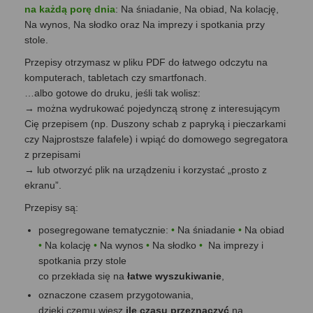
na każdą porę dnia
: Na śniadanie, Na obiad, Na kolację,
Na wynos, Na słodko oraz Na imprezy i spotkania przy
stole.
Przepisy otrzymasz w pliku PDF do łatwego odczytu na
komputerach, tabletach czy smartfonach.
…albo gotowe do druku, jeśli tak wolisz:
→ można wydrukować pojedynczą stronę z interesującym
Cię przepisem (np. Duszony schab z papryką i pieczarkami
czy Najprostsze falafele) i wpiąć do domowego segregatora
z przepisami
→ lub otworzyć plik na urządzeniu i korzystać „prosto z
ekranu”.
Przepisy są:
posegregowane tematycznie:
•
Na śniadanie
•
Na obiad
•
Na kolację
•
Na wynos
•
Na słodko
•
Na imprezy i
spotkania przy stole
co przekłada się na
łatwe wyszukiwanie
,
oznaczone czasem przygotowania,
dzięki czemu wiesz
ile czasu przeznaczyć
na