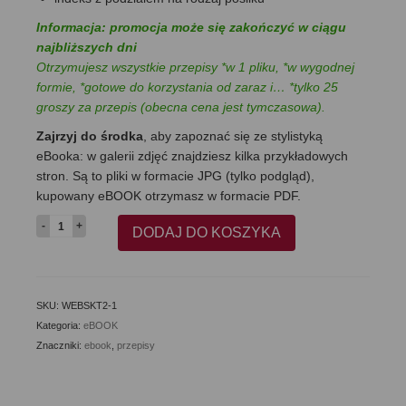
Informacja: promocja może się zakończyć w ciągu
najbliższych dni
Otrzymujesz wszystkie przepisy *w 1 pliku, *w wygodnej
formie, *gotowe do korzystania od zaraz i… *tylko 25
groszy za przepis (obecna cena jest tymczasowa).
Zajrzyj do środka
, aby zapoznać się ze stylistyką
eBooka: w galerii zdjęć znajdziesz kilka przykładowych
stron. Są to pliki w formacie JPG (tylko podgląd),
kupowany eBOOK otrzymasz w formacie PDF.
ilość
DODAJ DO KOSZYKA
Skutecznie.TV
(vol.2)
-
eBook
SKU:
WEBSKT2-1
Kategoria:
eBOOK
Znaczniki:
ebook
,
przepisy