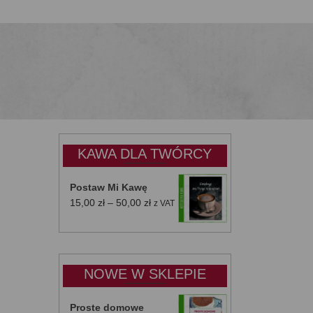
KAWA DLA TWÓRCY
Postaw Mi Kawę
Zakres
15,00
zł
–
50,00
zł
z VAT
cen:
od
15,00 zł
do
NOWE W SKLEPIE
50,00 zł
Proste domowe