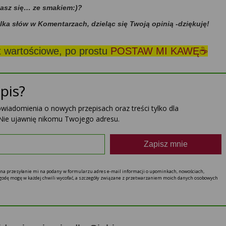
dasz się… ze smakiem:)?
ilka słów w Komentarzach, dzieląc się Twoją opinią -dziękuję!
st wartościowe, po prostu
POSTAW MI KAWĘ☕
pis?
powiadomienia o nowych przepisach oraz treści tylko dla
Nie ujawnię nikomu Twojego adresu.
Zapisz mnie
ę na przesyłanie mi na podany w formularzu adres e-mail informacji o upominkach, nowościach,
 zgodę mogę w każdej chwili wycofać, a szczegóły związane z przetwarzaniem moich danych osobowych