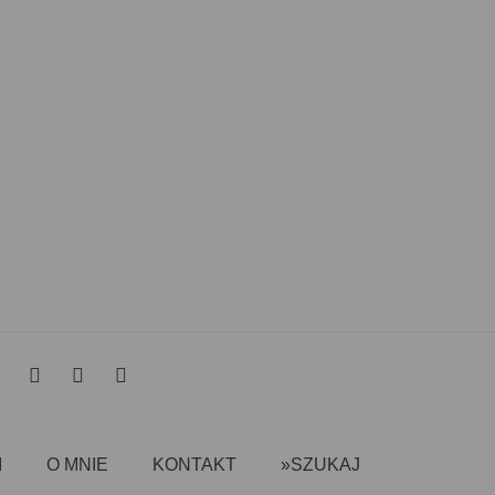
I
O MNIE
KONTAKT
»SZUKAJ