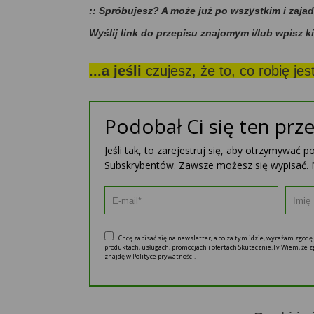
:: Spróbujesz? A może już po wszystkim i zaja
Wyślij link do przepisu znajomym i/lub wpisz k
...a jeśli
czujesz, że to, co robię je
Podobał Ci się ten prze
Jeśli tak, to zarejestruj się, aby otrzymywać 
Subskrybentów. Zawsze możesz się wypisać. 
Chcę zapisać się na newsletter, a co za tym idzie, wyrażam zgod
produktach, usługach, promocjach i ofertach Skutecznie.Tv Wiem, że
znajdę w Polityce prywatności.