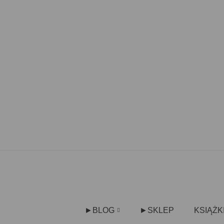
►BLOG
►SKLEP
KSIĄŻK