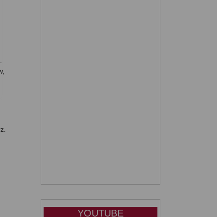
.
w,
z.
YOUTUBE