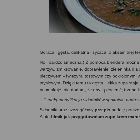
Gorąca i gęsta, delikatna i sycąca, o aksamitnej 
No i bardzo smaczna:) Z pomocą blendera można j
warzyw, zmiksowanie, doprawienie, zieleninka dla 
pieczywem –świeżym, tostowym czy pokrojonymi w 
ptysiowym. Dzięki temu ta gęsta i lekka zupa staj
posmakuje, ale dodam, że aby ją docenić, trzeba lu
:: Z małą modyfikacją składników spokojnie nada s
Składniki oraz szczegółowy
przepis
podaję poniże
A oto
filmik jak przygotowałam zupę krem marc