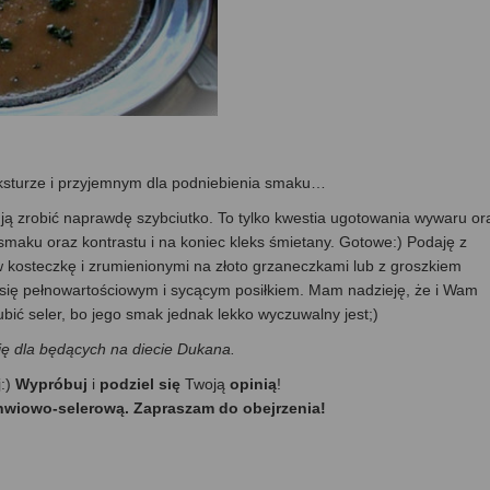
teksturze i przyjemnym dla podniebienia smaku…
ą zrobić naprawdę szybciutko. To tylko kwestia ugotowania wywaru or
smaku oraz kontrastu i na koniec kleks śmietany. Gotowe:) Podaję z
kosteczkę i zrumienionymi na złoto grzaneczkami lub z groszkiem
e się pełnowartościowym i sycącym posiłkiem. Mam nadzieję, że i Wam
bić seler, bo jego smak jednak lekko wyczuwalny jest;)
ię dla będących na diecie Dukana.
j:)
Wypróbuj
i
podziel się
Twoją
opinią
!
hwiowo-selerową. Zapraszam do obejrzenia!