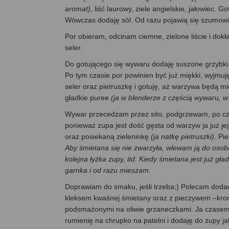
aromat)
, liść laurowy, ziele angielskie, jałowiec. 
Wówczas dodaję sól. Od razu pojawią się szumowi
Por obieram, odcinam ciemne, zielone liście i dok
seler.
Do gotującego się wywaru dodaję suszone grzybki i
Po tym czasie por powinien być już miękki, wyjmuj
seler oraz pietruszkę i gotuję, aż warzywa będą m
gładkie puree
(ja w blenderze z częścią wywaru, w
Wywar przecedzam przez sito, podgrzewam, po c
ponieważ zupa jest dość gęsta od warzyw ja już je
oraz posiekaną zieleninkę
(ja natkę pietruszki)
. Pi
Aby śmietana się nie zwarzyła, wlewam ją do osob
kolejna łyżka zupy, itd. Kiedy śmietana jest już g
garnka i od razu mieszam.
Doprawiam do smaku, jeśli trzeba;) Polecam doda
kleksem kwaśnej śmietany oraz z pieczywem –krom
podsmażonymi na oliwie grzaneczkami. Ja czasem d
rumienię na chrupko na patelni i dodaję do zupy ja