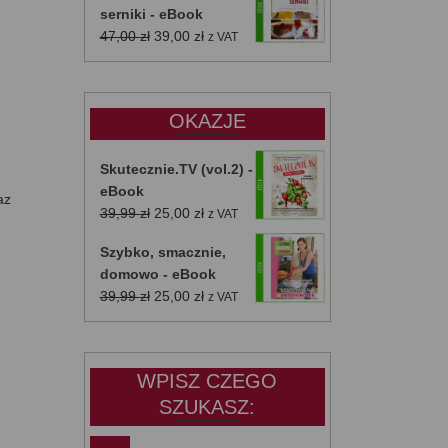
serniki - eBook
Pierwotna
Aktualna
47,00
zł
39,00
zł
z VAT
cena
cena
wynosiła:
wynosi:
47,00 zł.
39,00 zł.
OKAZJE
Skutecznie.TV (vol.2) -
eBook
az
Pierwotna
Aktualna
39,99
zł
25,00
zł
z VAT
cena
cena
Szybko, smacznie,
wynosiła:
wynosi:
domowo - eBook
39,99 zł.
25,00 zł.
Pierwotna
Aktualna
39,99
zł
25,00
zł
z VAT
cena
cena
wynosiła:
wynosi:
39,99 zł.
25,00 zł.
WPISZ CZEGO
SZUKASZ: