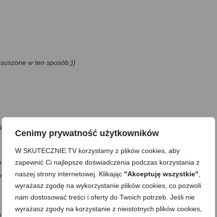
m suszone w ten sposób;))
i kwaśną)
Cenimy prywatność użytkowników
W SKUTECZNIE.TV korzystamy z plików cookies, aby
zapewnić Ci najlepsze doświadczenia podczas korzystania z
prostu bez dodatków;)/
naszej strony internetowej. Klikając
"Akceptuję wszystkie"
,
pryka w proszku
wyrażasz zgodę na wykorzystanie plików cookies, co pozwoli
nam dostosować treści i oferty do Twoich potrzeb. Jeśli nie
wyrażasz zgody na korzystanie z nieistotnych plików cookies,
 opłukane mięso, nacięty u nasady ząbek czosnku
(łatwiej uwolni