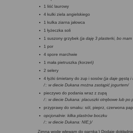
1 liść laurowy
4 kulki ziela angielskiego
1 kulka ziarna jałowca
1 łyżeczka soli
1 suszony grzybek
(ja daję 3 plasterki, bo ma
1 por
4 spore marchwie
1 mała pietruszka
(korzeń)
2 selery
4 łyżki śmietany do zup i sosów
(ja daje gęstą 
/:: w diecie Dukana można zastąpić jogurtem/
pieczywo do podania wraz z zupą
/:: w diecie Dukana: placuszki otrębowe lub po 
przyprawy do smaku: sól, pieprz, czerwona pa
opcjonalnie: kilka plastrów boczku
/:: w diecie Dukana: NIE;)/
Zimną wodę wlewam do garnka:) Dodaję dokładnie