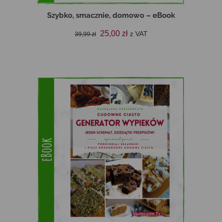
Szybko, smacznie, domowo – eBook
Pierwotna
Aktualna
25,00
zł
z VAT
39,99
zł
cena
cena
DODAJ DO KOSZYKA
wynosiła:
wynosi:
39,99 zł.
25,00 zł.