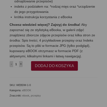
odnajdowanie przepisów)
indeks z podziałem na: *rodzaj mięs oraz *urządzenie
do jego przygotowania
krótka instrukcja korzystania z eBooka
Chcesz wiedzieć więcej? Zajrzyj do środka!
Aby
zapoznać się ze stylistyką eBooka, w galerii zdjęć
znajdziesz zbiorcze zdjęcie przepisów oraz kilka stron ze
środka: Spis treści, 4 przykładowe przepisy oraz Indeks
przepisów. Są to pliki w formacie JPG (tylko podgląd),
kupowany eBOOK otrzymasz w formacie PDF (z
aktywnymi, klikalnymi linkami i łatwą nawigacją).
ilość
DODAJ DO KOSZYKA
Domowe
mięsa.
Szynki,
pieczenie,
SKU:
WEBDM-1-0
pasztety
Kategoria:
eBOOK
i
Znaczniki:
ebook
,
przepisy
wędliny
-