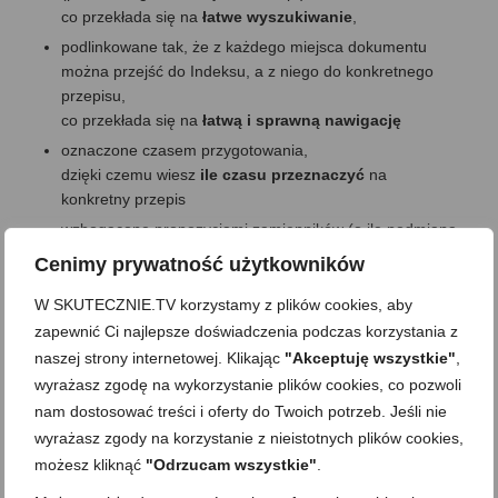
co przekłada się na
łatwe wyszukiwanie
,
podlinkowane tak, że z każdego miejsca dokumentu
można przejść do Indeksu, a z niego do konkretnego
przepisu,
co przekłada się na
łatwą i sprawną nawigację
oznaczone czasem przygotowania,
dzięki czemu wiesz
ile czasu przeznaczyć
na
konkretny przepis
wzbogacone propozycjami zamienników (o ile podmiana
została sprawdzona i przetestowana),
Cenimy prywatność użytkowników
co oznacza większą
elastyczność w realizacji
przepisów
!
W SKUTECZNIE.TV korzystamy z plików cookies, aby
zapewnić Ci najlepsze doświadczenia podczas korzystania z
plus info z praktyki -po pobraniu na Twoje urządzenie
możesz z nich korzystać:
naszej strony internetowej. Klikając
"Akceptuję wszystkie"
,
– offline (bez dostępu do internetu),
wyrażasz zgodę na wykorzystanie plików cookies, co pozwoli
– w wersji elektronicznej, patrząc na ekran Twojego
nam dostosować treści i oferty do Twoich potrzeb. Jeśli nie
urządzenia (laptop, tablet, a nawet smartfon),
wyrażasz zgody na korzystanie z nieistotnych plików cookies,
– w wersji papierowej, jeśli zdecydujesz się wydrukować
możesz kliknąć
"Odrzucam wszystkie"
.
pojedynczy przepis (lub całość),