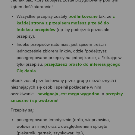
Jednak plik, który kupujesz został przygotowany pod tym
kątem dość starannie!
Wszystkie przepisy zostały
podlinkowane
tak, że
z
każdej strony z przepisem możesz przejść do
Indeksu przepisów
(np. by podejrzeć pozostałe
przepisy).
Indeks przepisów natomiast jest spisem treści i
jednocześnie zbiorem linków, gdzie
*
podejrzysz
posegregowane przepisy na jednej karcie, a
*
klikając w
tytuł przepisu,
przejdziesz prosto do interesującego
Cię dania
.
eBook został przetestowany przez grupę niezależnych i
nieznających się osób i spełnił pokładane w nim
oczekiwanie –
nawigacja jest mega wygodna
, a
przepisy
smaczne i sprawdzone
!
Przepisy są:
posegregowane tematycznie (drób, wieprzowina,
wołowina i inne) oraz z uwzględnieniem sprzętu
(piekarnik, garnek, szynkowar, itp.),