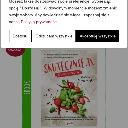
Możesz także dostosować swoje preferencje, wybierając
co oznacza większy
wybór
i większą
wygodę
.
opcję
"Dostosuj"
. W dowolnym momencie możesz zmienić
To co? Fantastycznego używania i… smacznego;)
swoje wybory. Aby dowiedzieć się więcej, zapoznaj się z
naszą
Polityką prywatności
.
Podobne produkty
Dostosuj
Odrzucam wszystkie
Akceptuję wszystkie
OKAZJA!