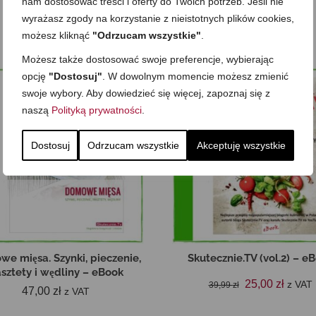
nam dostosować treści i oferty do Twoich potrzeb. Jeśli nie
eBooki
wyrażasz zgody na korzystanie z nieistotnych plików cookies,
możesz kliknąć
"Odrzucam wszystkie"
.
Możesz także dostosować swoje preferencje, wybierając
opcję
"Dostosuj"
. W dowolnym momencie możesz zmienić
OKAZJA!
swoje wybory. Aby dowiedzieć się więcej, zapoznaj się z
naszą
Polityką prywatności
.
Dostosuj
Odrzucam wszystkie
Akceptuję wszystkie
e mięsa. Szynki, pieczenie,
Skutecznie.TV (vol.2) – e
sztety i wędliny – eBook
Pierwotna
Aktua
25,00
zł
z VAT
39,99
zł
47,00
zł
z VAT
cena
cena
DODAJ DO KOSZYKA
wynosiła:
wynosi