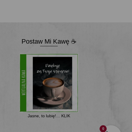
DODAJ DO KOSZYKA
wynosiła:
wynosi:
zł.
47,00 zł.
29,00 zł.
Postaw Mi Kawę ☕
Jasne, to lubię!… KLIK
0