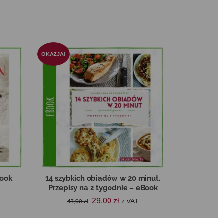
OKAZJA!
Book
14 szybkich obiadów w 20 minut.
Przepisy na 2 tygodnie – eBook
lna
Pierwotna
Aktualna
29,00
zł
z VAT
47,00
zł
cena
cena
: