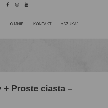
I
O MNIE
KONTAKT
»SZUKAJ
+ Proste ciasta –