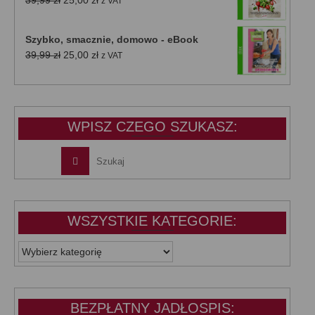
39,99
zł
25,00
zł
z VAT
cena
cena
wynosiła:
wynosi:
Szybko, smacznie, domowo - eBook
39,99 zł.
25,00 zł.
Pierwotna
Aktualna
39,99
zł
25,00
zł
z VAT
cena
cena
wynosiła:
wynosi:
39,99 zł.
25,00 zł.
WPISZ CZEGO SZUKASZ:
WSZYSTKIE KATEGORIE:
WSZYSTKIE
KATEGORIE:
BEZPŁATNY JADŁOSPIS: