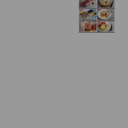
Domowy ketchup (bez
Tarta francuska z
cukru)
cebulą i pomidorem
Zupa kurkowa z
Domowe żelki
selerem i pietruszką
Zapiekany naleśnik z
mięsem i pieczarkami. I
Gołąbki z cukinii
prosta sałatka
Najprostszy klasyczny
chlebek bananowy
Kotlety ruskie
(zawsze się uda!)