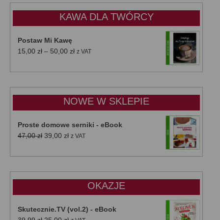
KAWA DLA TWÓRCY
Postaw Mi Kawę
Zakres
15,00
zł
–
50,00
zł
z VAT
cen:
od
15,00 zł
do
NOWE W SKLEPIE
50,00 zł
Proste domowe serniki - eBook
Pierwotna
Aktualna
47,00
zł
39,00
zł
z VAT
cena
cena
wynosiła:
wynosi:
47,00 zł.
39,00 zł.
OKAZJE
Skutecznie.TV (vol.2) - eBook
Pierwotna
Aktualna