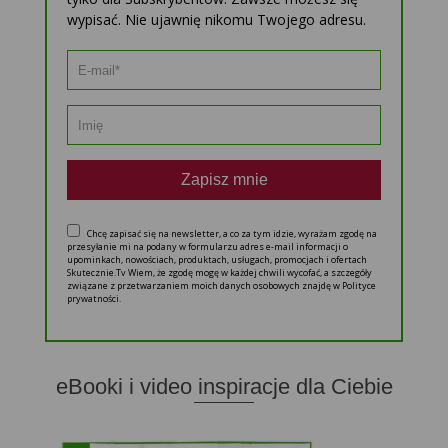
wypisać. Nie ujawnię nikomu Twojego adresu.
Zapisz mnie
Chcę zapisać się na newsletter, a co za tym idzie, wyrażam zgodę na
przesyłanie mi na podany w formularzu adres e-mail informacji o
upominkach, nowościach, produktach, usługach, promocjach i ofertach
Skutecznie.Tv Wiem, że zgodę mogę w każdej chwili wycofać, a szczegóły
związane z przetwarzaniem moich danych osobowych znajdę w Polityce
prywatności.
eBooki i video inspiracje dla Ciebie