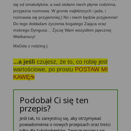
się od smakołyków, a nad stołami niech płynie rodzinna,
przyjazna rozmowa. W gronie najbliższych i jada, i
rozmawia się przyjemniej;) No i niech będzie przyjemnie!
Do tego dokładam życzenia bogatego Zająca oraz
mokrego Dyngusa… Życzę Wam wszystkim jajecznej
Wielkanocy!
MaGda z rodziną:)
...a jeśli
czujesz, że to, co robię jest
wartościowe, po prostu
POSTAW MI
KAWĘ☕
Podobał Ci się ten
przepis?
Jeśli tak, to zarejestruj się, aby otrzymywać
powiadomienia o nowych przepisach oraz treści
tylko dla Subskrybentów. Zawsze możesz się