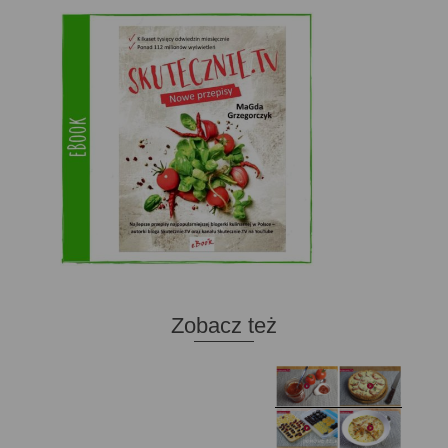
Zobacz też
Domowy ketchup (bez
Tarta francuska z
cukru)
cebulą i pomidorem