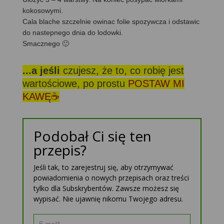
kokosowymi.
Cala blache szczelnie owinac folie spozywcza i odstawic
do nastepnego dnia do lodowki.
Smacznego 🙂
...a jeśli
czujesz, że to, co robię jest
wartościowe, po prostu
POSTAW MI
KAWĘ☕
Podobał Ci się ten
przepis?
Jeśli tak, to zarejestruj się, aby otrzymywać
powiadomienia o nowych przepisach oraz treści
tylko dla Subskrybentów. Zawsze możesz się
wypisać. Nie ujawnię nikomu Twojego adresu.