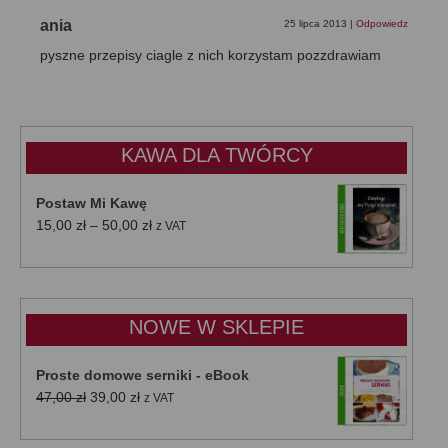
ania
25 lipca 2013
|
Odpowiedz
pyszne przepisy ciagle z nich korzystam pozzdrawiam
KAWA DLA TWÓRCY
Postaw Mi Kawę
Zakres
15,00
zł
–
50,00
zł
z VAT
cen:
od
15,00 zł
do
NOWE W SKLEPIE
50,00 zł
Proste domowe serniki - eBook
Pierwotna
Aktualna
47,00
zł
39,00
zł
z VAT
cena
cena
wynosiła:
wynosi: