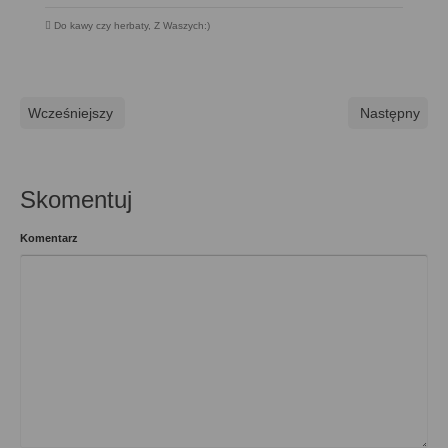
Do kawy czy herbaty
,
Z Waszych:)
Wcześniejszy
Następny
Skomentuj
Komentarz