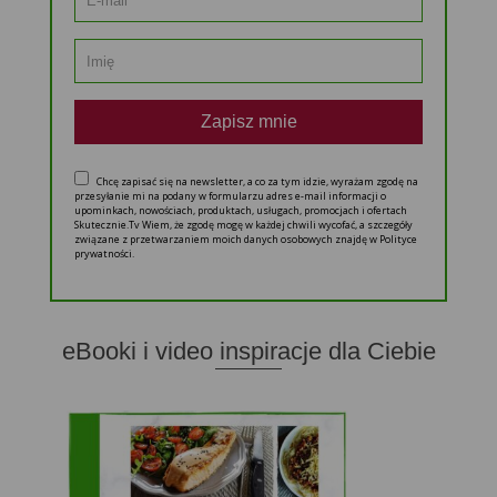
Zapisz mnie
Chcę zapisać się na newsletter, a co za tym idzie, wyrażam zgodę na
przesyłanie mi na podany w formularzu adres e-mail informacji o
upominkach, nowościach, produktach, usługach, promocjach i ofertach
Skutecznie.Tv Wiem, że zgodę mogę w każdej chwili wycofać, a szczegóły
związane z przetwarzaniem moich danych osobowych znajdę w Polityce
prywatności.
eBooki i video inspiracje dla Ciebie