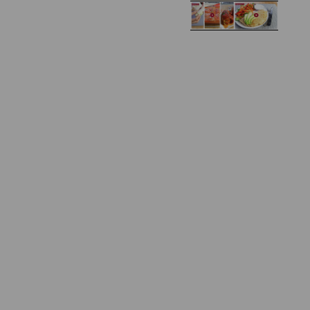
Zupa kurkowa z
Domowe żelki
selerem i pietruszką
Zapiekany naleśnik z
mięsem i pieczarkami. I
Gołąbki z cukinii
prosta sałatka
Najprostszy klasyczny
chlebek bananowy
Kotlety ruskie
(zawsze się uda!)