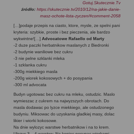
Gotuj.Skutecznie.Tv
źródło:
https://skutecznie.tv/2010/12/na-jakie-danie-
masz-ochote-lista-zyczen/#comment-2058
[…]podaje przepis na ciasto, ktore, mysle, ze spelni pani
kryteria: szybkie, proste i bez pieczenia, ale bardzo
wykwintne![…]
Advocatowe Rafaello od Marty
-2 duze paczki herbatnikow maslanych z Biedronki
-2 budynie waniliowe bez cukru
-3 nie pelne szklanki mleka
-1 szklanka cukru
-300g miekkiego masla
-200g wiorek kokosowych + do posypania
-300 ml advocata
Budyn ugotowac bez cukru na mleku, ostudzic. Maslo
wymieszac z cukrem na najwyzszych obrotach. Do
masla dodawac po lyzce miekkiego, ale ostudzonego
budyniu. Miksowac do uzyskania gladkiej masy, dolac
likier i wiorki kokosowe.
Na dnie wylozyc warstwe herbatnikow i na to krem.
Ulozyc 3 – 4 warstwy. Na koniec posypac wiorkami