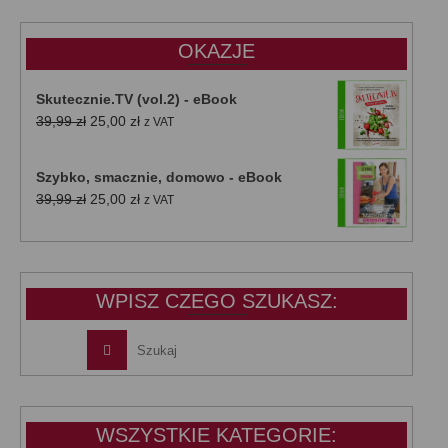
47,00 zł.
39,00 zł.
OKAZJE
Skutecznie.TV (vol.2) - eBook
Pierwotna
Aktualna
39,99
zł
25,00
zł
z VAT
cena
cena
wynosiła:
wynosi:
Szybko, smacznie, domowo - eBook
39,99 zł.
25,00 zł.
Pierwotna
Aktualna
39,99
zł
25,00
zł
z VAT
cena
cena
wynosiła:
wynosi:
39,99 zł.
25,00 zł.
WPISZ CZEGO SZUKASZ:
WSZYSTKIE KATEGORIE: