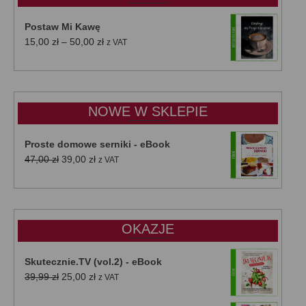
Postaw Mi Kawę
Zakres
15,00
zł
–
50,00
zł
z VAT
cen:
od
15,00 zł
do
NOWE W SKLEPIE
50,00 zł
Proste domowe serniki - eBook
Pierwotna
Aktualna
47,00
zł
39,00
zł
z VAT
cena
cena
wynosiła:
wynosi:
47,00 zł.
39,00 zł.
OKAZJE
Skutecznie.TV (vol.2) - eBook
Pierwotna
Aktualna
39,99
zł
25,00
zł
z VAT
cena
cena
wynosiła:
wynosi: