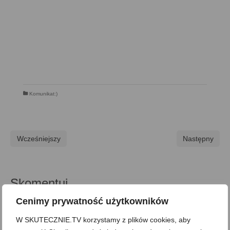
Komunikat:)
Wcześniejszy
Następny
Skomentuj
Cenimy prywatność użytkowników
Komentarz
W SKUTECZNIE.TV korzystamy z plików cookies, aby