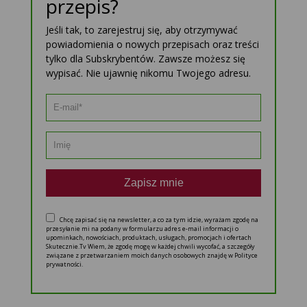
przepis?
Jeśli tak, to zarejestruj się, aby otrzymywać
powiadomienia o nowych przepisach oraz treści
tylko dla Subskrybentów. Zawsze możesz się
wypisać. Nie ujawnię nikomu Twojego adresu.
Zapisz mnie
Chcę zapisać się na newsletter, a co za tym idzie, wyrażam zgodę na
przesyłanie mi na podany w formularzu adres e-mail informacji o
upominkach, nowościach, produktach, usługach, promocjach i ofertach
Skutecznie.Tv Wiem, że zgodę mogę w każdej chwili wycofać, a szczegóły
związane z przetwarzaniem moich danych osobowych znajdę w Polityce
prywatności.