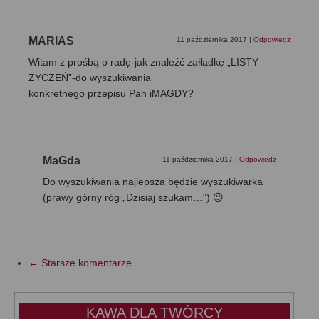
MARIAS
11 października 2017
|
Odpowiedz
Witam z prośbą o radę-jak znaleźć załładkę „LISTY
ŻYCZEŃ”-do wyszukiwania
konkretnego przepisu Pan iMAGDY?
MaGda
11 października 2017
|
Odpowiedz
Do wyszukiwania najlepsza będzie wyszukiwarka
(prawy górny róg „Dzisiaj szukam…”) 😉
← Starsze komentarze
KAWA DLA TWÓRCY