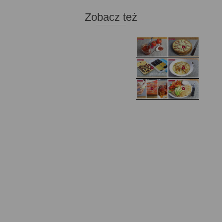
Zobacz też
Domowy ketchup (bez
Tarta francuska z
cukru)
cebulą i pomidorem
Zupa kurkowa z
Domowe żelki
selerem i pietruszką
Zapiekany naleśnik z
mięsem i pieczarkami. I
Gołąbki z cukinii
prosta sałatka
Najprostszy klasyczny
chlebek bananowy
Kotlety ruskie
(zawsze się uda!)