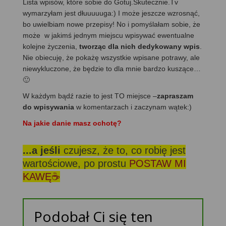
Lista wpisów, które sobie do Gotuj.Skutecznie.Tv
wymarzyłam jest dłuuuuuga:) I może jeszcze wzrosnąć,
bo uwielbiam nowe przepisy! No i pomyślałam sobie, że
może w jakimś jednym miejscu wpisywać ewentualne
kolejne życzenia,
tworząc dla nich dedykowany wpis
.
Nie obiecuję, że pokażę wszystkie wpisane potrawy, ale
niewykluczone, że będzie to dla mnie bardzo kuszące…
🙂
W każdym bądź razie to jest TO miejsce –
zapraszam
do wpisywania
w komentarzach i zaczynam wątek:)
Na jakie danie masz ochotę?
...a jeśli
czujesz, że to, co robię jest
wartościowe, po prostu
POSTAW MI
KAWĘ☕
Podobał Ci się ten