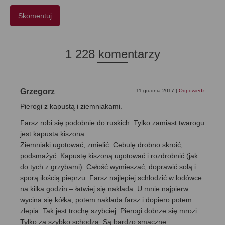
1 228 komentarzy
Grzegorz
11 grudnia 2017
|
Odpowiedz
Pierogi z kapustą i ziemniakami.
Farsz robi się podobnie do ruskich. Tylko zamiast twarogu
jest kapusta kiszona.
Ziemniaki ugotować, zmielić. Cebulę drobno skroić,
podsmażyć. Kapustę kiszoną ugotować i rozdrobnić (jak
do tych z grzybami). Całość wymieszać, doprawić solą i
sporą ilością pieprzu. Farsz najlepiej schłodzić w lodówce
na kilka godzin – łatwiej się nakłada. U mnie najpierw
wycina się kółka, potem nakłada farsz i dopiero potem
zlepia. Tak jest trochę szybciej. Pierogi dobrze się mrozi.
Tylko za szybko schodzą. Są bardzo smaczne.