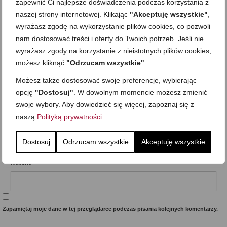
zapewnić Ci najlepsze doświadczenia podczas korzystania z
naszej strony internetowej. Klikając
"Akceptuję wszystkie"
,
wyrażasz zgodę na wykorzystanie plików cookies, co pozwoli
nam dostosować treści i oferty do Twoich potrzeb. Jeśli nie
wyrażasz zgody na korzystanie z nieistotnych plików cookies,
możesz kliknąć
"Odrzucam wszystkie"
.
Możesz także dostosować swoje preferencje, wybierając
opcję
"Dostosuj"
. W dowolnym momencie możesz zmienić
Imię
*
swoje wybory. Aby dowiedzieć się więcej, zapoznaj się z
naszą
Polityką prywatności
.
E-mail (nie będzie opublikowany)
*
Dostosuj
Odrzucam wszystkie
Akceptuję wszystkie
Website
Zapamiętaj moje dane w tej przeglądarce podczas pisania kolejnych komentarzy.