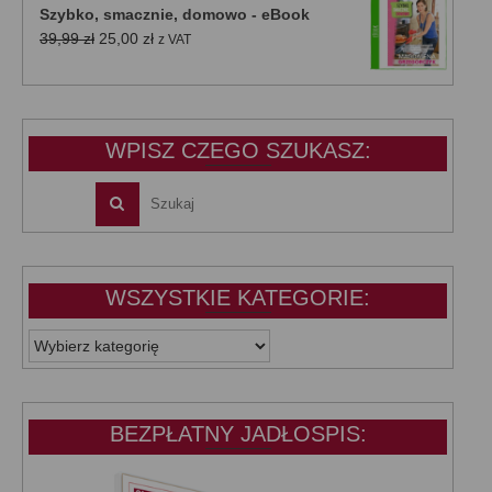
Szybko, smacznie, domowo - eBook
39,99 zł.
25,00 zł.
Pierwotna
Aktualna
39,99
zł
25,00
zł
z VAT
cena
cena
wynosiła:
wynosi:
39,99 zł.
25,00 zł.
WPISZ CZEGO SZUKASZ:
WSZYSTKIE KATEGORIE:
WSZYSTKIE
KATEGORIE:
BEZPŁATNY JADŁOSPIS: