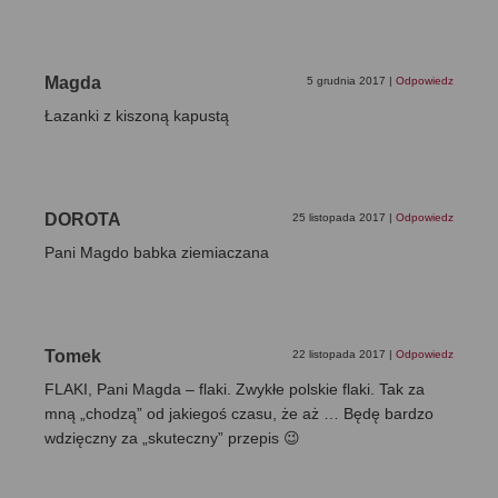
Magda
5 grudnia 2017
|
Odpowiedz
Łazanki z kiszoną kapustą
DOROTA
25 listopada 2017
|
Odpowiedz
Pani Magdo babka ziemiaczana
Tomek
22 listopada 2017
|
Odpowiedz
FLAKI, Pani Magda – flaki. Zwykłe polskie flaki. Tak za
mną „chodzą” od jakiegoś czasu, że aż … Będę bardzo
wdzięczny za „skuteczny” przepis 😉