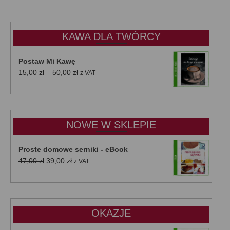
KAWA DLA TWÓRCY
Postaw Mi Kawę
Zakres
15,00
zł
–
50,00
zł
z VAT
cen:
od
15,00 zł
do
NOWE W SKLEPIE
50,00 zł
Proste domowe serniki - eBook
Pierwotna
Aktualna
47,00
zł
39,00
zł
z VAT
cena
cena
wynosiła:
wynosi:
47,00 zł.
39,00 zł.
OKAZJE