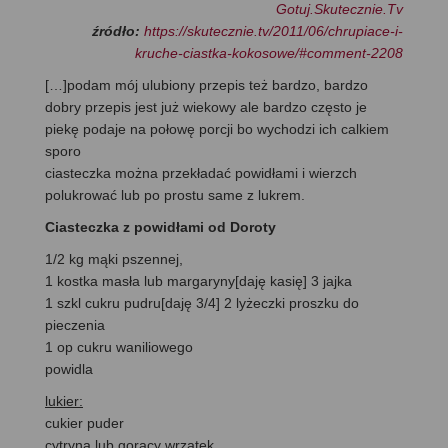
Gotuj.Skutecznie.Tv
źródło:
https://skutecznie.tv/2011/06/chrupiace-i-
kruche-ciastka-kokosowe/#comment-2208
[…]podam mój ulubiony przepis też bardzo, bardzo
dobry przepis jest już wiekowy ale bardzo często je
piekę podaje na połowę porcji bo wychodzi ich calkiem
sporo
ciasteczka można przekładać powidłami i wierzch
polukrować lub po prostu same z lukrem.
Ciasteczka z powidłami od Doroty
1/2 kg mąki pszennej,
1 kostka masła lub margaryny[daję kasię] 3 jajka
1 szkl cukru pudru[daję 3/4] 2 lyżeczki proszku do
pieczenia
1 op cukru waniliowego
powidla
lukier:
cukier puder
cytryna lub gorący wrzątek