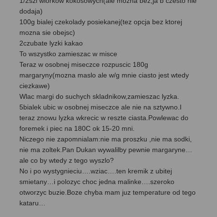
1/2szl wiorkow kokosowych(ale mozna bez,ja b czesto nie
dodaja)
100g bialej czekolady posiekanej(tez opcja bez ktorej
mozna sie obejsc)
2czubate lyzki kakao
To wszystko zamieszac w misce
Teraz w osobnej miseczce rozpuscic 180g
margaryny(mozna maslo ale w/g mnie ciasto jest wtedy
ciezkawe)
Wlac margi do suchych skladnikow,zamieszac lyzka.
5bialek ubic w osobnej miseczce ale nie na sztywno.I
teraz znowu lyzka wkrecic w reszte ciasta.Powlewac do
foremek i piec na 180C ok 15-20 mni.
Niczego nie zapomnialam:nie ma proszku ,nie ma sodki,
nie ma zoltek.Pan Dukan wywalilby pewnie margaryne…
ale co by wtedy z tego wyszlo?
No i po wystygnieciu….wziac….ten kremik z ubitej
smietany…i polozyc choc jedna malinke….szeroko
otworzyc buzie.Boze chyba mam juz temperature od tego
kataru…