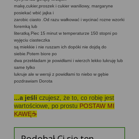
makę,cukier,proszek i cukier waniliowy, margaryne
posiekać wbić jajka i
zarobic ciasto .Od razu wałkować i wycinać rozne wzorki
foremką lub
literatką.Piec 15 minut w temperaturze 150 stopni po
wyjęciu ciasteczka
są miekkie i nie ruszam ich dopóki nie dojdą do
siebie.Potem biore po
dwa przekładam je powidłami i wierzch lekko lukruję lub
same tylko
lukruje ale w wersji z powidłami to niebo w gębie
pozdrawiam Dorota
...a jeśli
czujesz, że to, co robię jest
wartościowe, po prostu
POSTAW MI
KAWĘ☕
Podobał Ci się ten