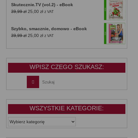
Skutecznie.TV (vol.2) - eBook
Pierwotna
Aktualna
39,99
zł
25,00
zł
z VAT
cena
cena
wynosiła:
wynosi:
Szybko, smacznie, domowo - eBook
39,99 zł.
25,00 zł.
Pierwotna
Aktualna
39,99
zł
25,00
zł
z VAT
cena
cena
wynosiła:
wynosi:
39,99 zł.
25,00 zł.
WPISZ CZEGO SZUKASZ:
WSZYSTKIE KATEGORIE:
WSZYSTKIE
KATEGORIE: