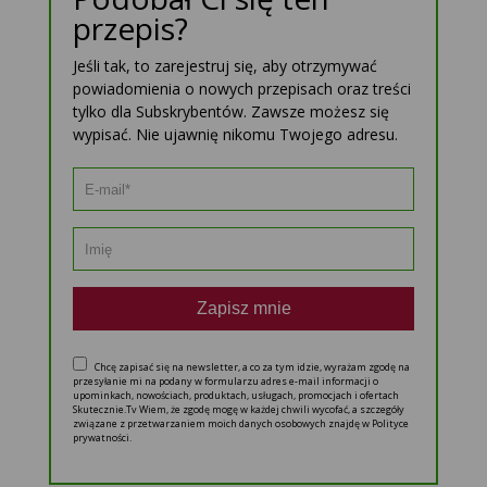
przepis?
Jeśli tak, to zarejestruj się, aby otrzymywać
powiadomienia o nowych przepisach oraz treści
tylko dla Subskrybentów. Zawsze możesz się
wypisać. Nie ujawnię nikomu Twojego adresu.
Zapisz mnie
Chcę zapisać się na newsletter, a co za tym idzie, wyrażam zgodę na
przesyłanie mi na podany w formularzu adres e-mail informacji o
upominkach, nowościach, produktach, usługach, promocjach i ofertach
Skutecznie.Tv Wiem, że zgodę mogę w każdej chwili wycofać, a szczegóły
związane z przetwarzaniem moich danych osobowych znajdę w Polityce
prywatności.