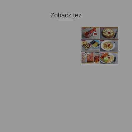
Zobacz też
Domowy ketchup (bez
Tarta francuska z
cukru)
cebulą i pomidorem
Zupa kurkowa z
Domowe żelki
selerem i pietruszką
Zapiekany naleśnik z
mięsem i pieczarkami. I
Gołąbki z cukinii
prosta sałatka
Najprostszy klasyczny
chlebek bananowy
Kotlety ruskie
(zawsze się uda!)