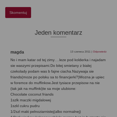
Jeden komentarz
magda
13 czerwca 2011
|
Odpowiedz
No i mam katar od tej zimy….leze pod kolderka i najadam
sie waszymi przepisami.Do bitej smietany z bialej
czekolady podam was b fajne ciacha.Nazywaja sie
friands(moze po polsku sa to financjerki?)Mozna je upiec
w foremce do muffinkow.Jest tysiace przepisow na nie
(tak jak na muffinki)te sa moje ulubione:
Chocolate coconut friands
1szlk maczki migdalowej
1szkl cukru pudru
1/2szl maki pelnoziarnistej(albo normalnej)