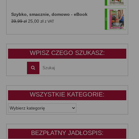
cena
cena
wynosiła:
wynosi:
Szybko, smacznie, domowo - eBook
39,99 zł.
25,00 zł.
Pierwotna
Aktualna
39,99
zł
25,00
zł
z VAT
cena
cena
wynosiła:
wynosi:
39,99 zł.
25,00 zł.
WPISZ CZEGO SZUKASZ:
WSZYSTKIE KATEGORIE:
WSZYSTKIE
KATEGORIE:
BEZPŁATNY JADŁOSPIS: