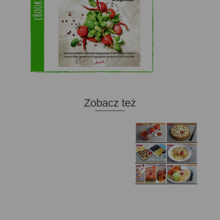
Zobacz też
Domowy ketchup (bez
Tarta francuska z
cukru)
cebulą i pomidorem
Zupa kurkowa z
Domowe żelki
selerem i pietruszką
Zapiekany naleśnik z
mięsem i pieczarkami. I
Gołąbki z cukinii
prosta sałatka
Najprostszy klasyczny
chlebek bananowy
Kotlety ruskie
(zawsze się uda!)