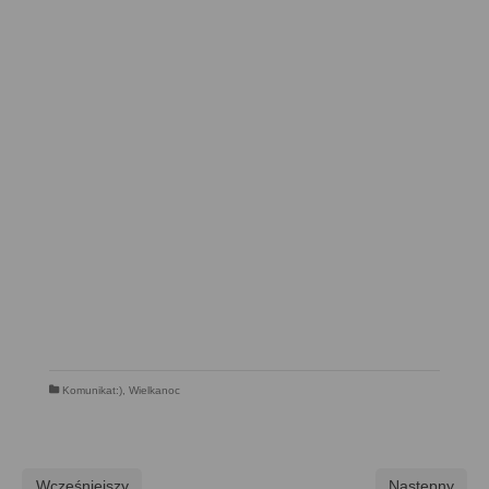
Komunikat:)
,
Wielkanoc
Wcześniejszy
Następny