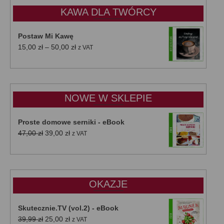
KAWA DLA TWÓRCY
Postaw Mi Kawę
Zakres
15,00
zł
–
50,00
zł
z VAT
cen:
od
15,00 zł
do
NOWE W SKLEPIE
50,00 zł
Proste domowe serniki - eBook
Pierwotna
Aktualna
47,00
zł
39,00
zł
z VAT
cena
cena
wynosiła:
wynosi:
47,00 zł.
39,00 zł.
OKAZJE
Skutecznie.TV (vol.2) - eBook
Pierwotna
Aktualna
39,99
zł
25,00
zł
z VAT