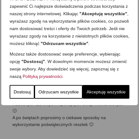
zapewnić Ci najlepsze doświadczenia podczas korzystania z
naszej strony internetowej. Klikając
"Akceptuję wszystkie"
,
Ela
6 kwietnia 2015
|
Odpowiedz
wyrażasz zgodę na wykorzystanie plików cookies, co pozwoli
Choć już prawie po Świętach to i ja się dołączam do
nam dostosować treści i oferty do Twoich potrzeb. Jeśli nie
życzeń zdrowych,pogodnych i Rodzinnych Świąt.
wyrażasz zgody na korzystanie z nieistotnych plików cookies,
Zrobiłam na Święta wg Twoich przepisów:m.in. mazurka z
możesz kliknąć
"Odrzucam wszystkie"
.
masą orzechową,śledzie po wileńsku,piersi kaczki i
surówkę z białej kapusty- wszystko wyszło bardzo dobre –
Możesz także dostosować swoje preferencje, wybierając
goście zadowoleni a ja dumna,że dzięki Tobie podałam
opcję
"Dostosuj"
. W dowolnym momencie możesz zmienić
takie pyszności.Pozdrawiam.
swoje wybory. Aby dowiedzieć się więcej, zapoznaj się z
naszą
Polityką prywatności
.
Dostosuj
Odrzucam wszystkie
Akceptuję wszystkie
Anna
6 kwietnia 2015
|
Odpowiedz
Radosnych ,zdrowych i spokojnych Świąt Wielkanocnych
🙂
A po świętach poprosimy o ciekawe sposoby na
wykorzystanie poświątecznych resztek 🙂