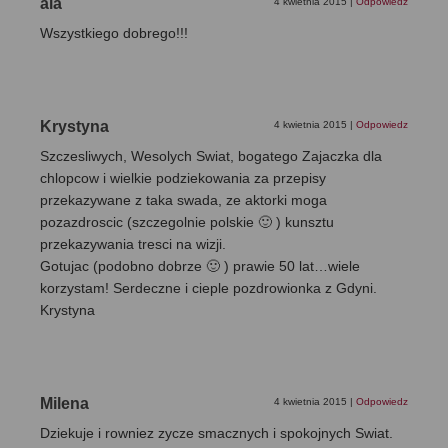
ala
4 kwietnia 2015
|
Odpowiedz
Wszystkiego dobrego!!!
Krystyna
4 kwietnia 2015
|
Odpowiedz
Szczesliwych, Wesolych Swiat, bogatego Zajaczka dla
chlopcow i wielkie podziekowania za przepisy
przekazywane z taka swada, ze aktorki moga
pozazdroscic (szczegolnie polskie 🙂 ) kunsztu
przekazywania tresci na wizji.
Gotujac (podobno dobrze 🙂 ) prawie 50 lat…wiele
korzystam! Serdeczne i cieple pozdrowionka z Gdyni.
Krystyna
Milena
4 kwietnia 2015
|
Odpowiedz
Dziekuje i rowniez zycze smacznych i spokojnych Swiat.