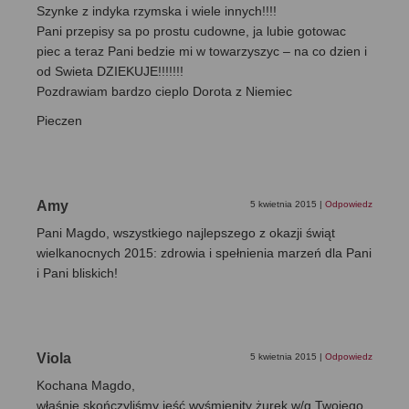
Szynke z indyka rzymska i wiele innych!!!!
Pani przepisy sa po prostu cudowne, ja lubie gotowac
piec a teraz Pani bedzie mi w towarzyszyc – na co dzien i
od Swieta DZIEKUJE!!!!!!!
Pozdrawiam bardzo cieplo Dorota z Niemiec
Pieczen
Amy
5 kwietnia 2015
|
Odpowiedz
Pani Magdo, wszystkiego najlepszego z okazji świąt
wielkanocnych 2015: zdrowia i spełnienia marzeń dla Pani
i Pani bliskich!
Viola
5 kwietnia 2015
|
Odpowiedz
Kochana Magdo,
właśnie skończyliśmy jeść wyśmienity żurek w/g Twojego