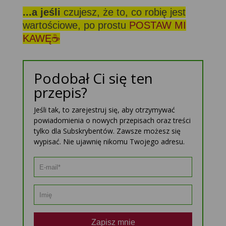
...a jeśli
czujesz, że to, co robię jest
wartościowe, po prostu
POSTAW MI
KAWĘ☕
Podobał Ci się ten
przepis?
Jeśli tak, to zarejestruj się, aby otrzymywać
powiadomienia o nowych przepisach oraz treści
tylko dla Subskrybentów. Zawsze możesz się
wypisać. Nie ujawnię nikomu Twojego adresu.
Zapisz mnie