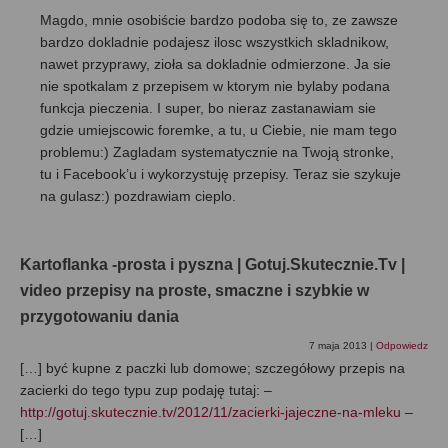
Magdo, mnie osobiście bardzo podoba się to, ze zawsze
bardzo dokladnie podajesz ilosc wszystkich skladnikow,
nawet przyprawy, zioła sa dokladnie odmierzone. Ja sie
nie spotkalam z przepisem w ktorym nie bylaby podana
funkcja pieczenia. I super, bo nieraz zastanawiam sie
gdzie umiejscowic foremke, a tu, u Ciebie, nie mam tego
problemu:) Zagladam systematycznie na Twoją stronke,
tu i Facebook’u i wykorzystuję przepisy. Teraz sie szykuje
na gulasz:) pozdrawiam cieplo.
Kartoflanka -prosta i pyszna | Gotuj.Skutecznie.Tv |
video przepisy na proste, smaczne i szybkie w
przygotowaniu dania
7 maja 2013
|
Odpowiedz
[…] być kupne z paczki lub domowe; szczegółowy przepis na
zacierki do tego typu zup podaję tutaj: –
http://gotuj.skutecznie.tv/2012/11/zacierki-jajeczne-na-mleku
–
[…]