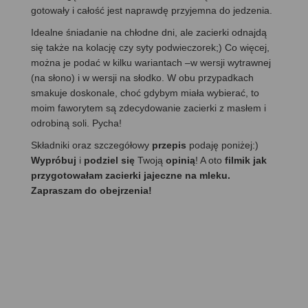
gotowały i całość jest naprawdę przyjemna do jedzenia.
Idealne śniadanie na chłodne dni, ale zacierki odnajdą
się także na kolację czy syty podwieczorek;) Co więcej,
można je podać w kilku wariantach –w wersji wytrawnej
(na słono) i w wersji na słodko. W obu przypadkach
smakuje doskonale, choć gdybym miała wybierać, to
moim faworytem są zdecydowanie zacierki z masłem i
odrobiną soli. Pycha!
Składniki oraz szczegółowy
przepis
podaję poniżej:)
Wypróbuj
i
podziel się
Twoją
opinią
! A oto
filmik jak
przygotowałam zacierki jajeczne na mleku.
Zapraszam do obejrzenia!