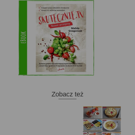
Zobacz też
Domowy ketchup (bez
Tarta francuska z
cukru)
cebulą i pomidorem
Zupa kurkowa z
Domowe żelki
selerem i pietruszką