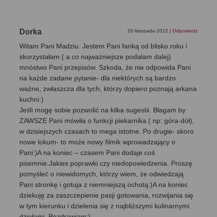
Dorka
20 listopada 2012
|
Odpowiedz
Witam Pani Madziu. Jestem Pani fanką od blisko roku i
skorzystałam ( a co najważniejsze podałam dalej)
mnóstwo Pani przepisów. Szkoda, że nie odpowida Pani
na każde zadane pytanie- dla niektórych są bardzo
ważne, zwłaszcza dla tych, którzy dopiero poznają arkana
kuchni:)
Jeśli mogę sobie pozwolić na kilka sugestii. Błagam by
ZAWSZE Pani mówiła o funkcji piekarnika ( np: góra-dół),
w dzisiejszych czasach to mega istotne. Po drugie- skoro
nowe lokum- to może nowy filmik wprowadzający o
Pani:)A na koniec – czasem Pani dodaje coś
pisemnie.Jakies poprawki czy niedopowiedzenia. Proszę
pomyśleć o niewidomych, którzy wiem, że odwiedzają
Pani stronkę i gotuja z niemniejszą ochotą:)A na koniec
dziekuję za zaszczepienie pasji gotowania, rozwijania się
w tym kierunku i dzielenia się z najbliższymi kulinarnymi
dziełami. Pozdrawiam:)