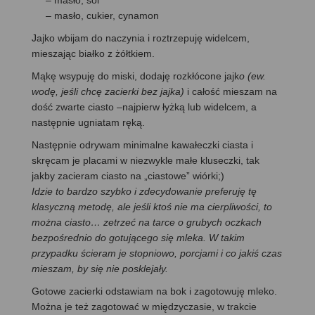
– masło, sól
– masło, cukier, cynamon
Jajko wbijam do naczynia i roztrzepuję widelcem,
mieszając białko z żółtkiem.
Mąkę wsypuję do miski, dodaję rozkłócone jajk
o (ew.
wodę, jeśli chcę zacierki bez jajka)
i całość mieszam na
dość zwarte ciasto –najpierw łyżką lub widelcem, a
następnie ugniatam ręką.
Następnie odrywam minimalne kawałeczki ciasta i
skręcam je placami w niezwykle małe kluseczki, tak
jakby zacieram ciasto na „ciastowe” wiórki;)
Idzie to bardzo szybko i zdecydowanie preferuję tę
klasyczną metodę, ale jeśli ktoś nie ma cierpliwości, to
można ciasto… zetrzeć na tarce o grubych oczkach
bezpośrednio do gotującego się mleka. W takim
przypadku ścieram je stopniowo, porcjami i co jakiś czas
mieszam, by się nie posklejały.
Gotowe zacierki odstawiam na bok i zagotowuję mleko.
Można je też zagotować w międzyczasie, w trakcie