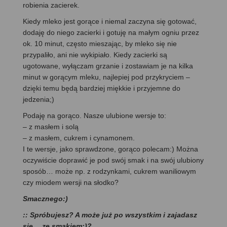
robienia zacierek.
Kiedy mleko jest gorące i niemal zaczyna się gotować,
dodaję do niego zacierki i gotuję na małym ogniu przez
ok. 10 minut, często mieszając, by mleko się nie
przypaliło, ani nie wykipiało. Kiedy zacierki są
ugotowane, wyłączam grzanie i zostawiam je na kilka
minut w gorącym mleku, najlepiej pod przykryciem –
dzięki temu będą bardziej miękkie i przyjemne do
jedzenia;)
Podaję na gorąco. Nasze ulubione wersje to:
– z masłem i solą
– z masłem, cukrem i cynamonem.
I te wersje, jako sprawdzone, gorąco polecam:) Można
oczywiście doprawić je pod swój smak i na swój ulubiony
sposób… może np. z rodzynkami, cukrem waniliowym
czy miodem wersji na słodko?
Smacznego:)
:: Spróbujesz? A może już po wszystkim i zajadasz
się… ze smakiem:)?