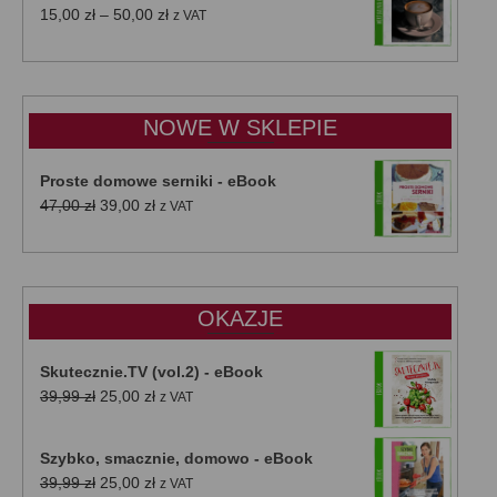
Zakres
15,00
zł
–
50,00
zł
z VAT
cen:
od
15,00 zł
do
NOWE W SKLEPIE
50,00 zł
Proste domowe serniki - eBook
Pierwotna
Aktualna
47,00
zł
39,00
zł
z VAT
cena
cena
wynosiła:
wynosi:
47,00 zł.
39,00 zł.
OKAZJE
Skutecznie.TV (vol.2) - eBook
Pierwotna
Aktualna
39,99
zł
25,00
zł
z VAT
cena
cena
wynosiła:
wynosi:
Szybko, smacznie, domowo - eBook
39,99 zł.
25,00 zł.
Pierwotna
Aktualna
39,99
zł
25,00
zł
z VAT