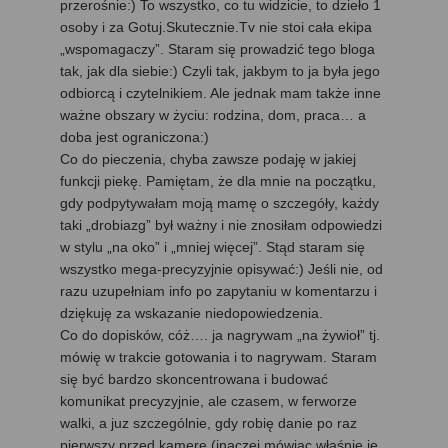
przerośnie:) To wszystko, co tu widzicie, to dzieło 1
osoby i za Gotuj.Skutecznie.Tv nie stoi cała ekipa
„wspomagaczy”. Staram się prowadzić tego bloga
tak, jak dla siebie:) Czyli tak, jakbym to ja była jego
odbiorcą i czytelnikiem. Ale jednak mam także inne
ważne obszary w życiu: rodzina, dom, praca… a
doba jest ograniczona:)
Co do pieczenia, chyba zawsze podaję w jakiej
funkcji piekę. Pamiętam, że dla mnie na początku,
gdy podpytywałam moją mamę o szczegóły, każdy
taki „drobiazg” był ważny i nie znosiłam odpowiedzi
w stylu „na oko” i „mniej więcej”. Stąd staram się
wszystko mega-precyzyjnie opisywać:) Jeśli nie, od
razu uzupełniam info po zapytaniu w komentarzu i
dziękuję za wskazanie niedopowiedzenia.
Co do dopisków, cóż…. ja nagrywam „na żywioł” tj.
mówię w trakcie gotowania i to nagrywam. Staram
się być bardzo skoncentrowana i budować
komunikat precyzyjnie, ale czasem, w ferworze
walki, a juz szczególnie, gdy robię danie po raz
pierwszy przed kamerę (inaczej mówiąc właśnie je