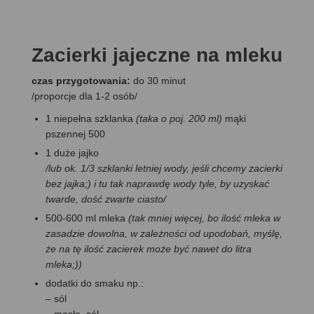
Zacierki jajeczne na mleku
czas przygotowania:
do 30 minut
/proporcje dla 1-2 osób/
1 niepełna szklanka
(taka o poj. 200 ml)
mąki
pszennej 500
1 duże jajko
/lub ok. 1/3 szklanki letniej wody, jeśli chcemy zacierki
bez jajka;) i tu tak naprawdę wody tyle, by uzyskać
twarde, dość zwarte ciasto/
500-600 ml mleka
(tak mniej więcej, bo ilość mleka w
zasadzie dowolna, w zależności od upodobań, myślę,
że na tę ilość zacierek może być nawet do litra
mleka;))
dodatki do smaku np.:
– sól