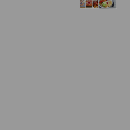
Zapiekany naleśnik z
mięsem i pieczarkami. I
Gołąbki z cukinii
prosta sałatka
Najprostszy klasyczny
chlebek bananowy
Kotlety ruskie
(zawsze się uda!)