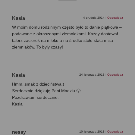
Kasia
4 grudnia 2014
|
Odpowiedz
W moim domu rodzinnym często było to danie piątkowe –
podawane z okraszonymi ziemniakami. Każdy dostawał
talerz zacierek na mleku a na środku stołu stała misa
ziemniaków. To były czasy!
Kasia
24 listopada 2013
|
Odpowiedz
Hmm..smak z dzieciństwa:)
Serdecznie dziękuję Pani Madziu 🙂
Pozdrawiam serdecznie.
Kasia
nessy
10 listopada 2013
|
Odpowiedz