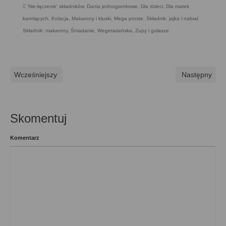
'Nie-łączenie' składników
,
Dania jednogarnkowe
,
Dla dzieci
,
Dla matek
karmiących
,
Kolacja
,
Makarony i kluski
,
Mega proste
,
Składnik: jajka i nabiał
,
Składnik: makarony
,
Śniadanie
,
Wegetariańska
,
Zupy i gulasze
Wcześniejszy
Następny
Skomentuj
Komentarz