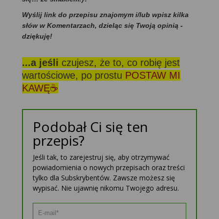
Wyślij link do przepisu znajomym i/lub wpisz kilka
słów w Komentarzach, dzieląc się Twoją opinią -
dziękuję!
...a jeśli
czujesz, że to, co robię jest
wartościowe, po prostu
POSTAW MI
KAWĘ☕
Podobał Ci się ten
przepis?
Jeśli tak, to zarejestruj się, aby otrzymywać
powiadomienia o nowych przepisach oraz treści
tylko dla Subskrybentów. Zawsze możesz się
wypisać. Nie ujawnię nikomu Twojego adresu.