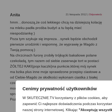
Anita
21 listopada 2012
|
Odpowiedz
hmm…donoszą,że coś lekkiego chcą na dzisiejszą kolację
na mleku-padła prośba budyń a tu będą mieć
niespodziankę:)
Poza tym szykuje się impreza…synek będzie obchodził
pierwsze urodzinki i wspomnę, że wyprawię je Magdo z
Twoją pomocą:)
Na chrzcinach furorę zrobiły trójkącki bakaliowe polane
czekoladą, tym razem od siebie zaserwuje tort w postaci
ŻÓŁTEJ KAKI(popr.kaczki)na punkcie,której mój synek
ma bzika plus inne moje sprawdzone przepisy ciastowe a
od Ciebie-Magdo ze słodkości wykonam ciastka z białej
czekolady z żurawiną i owsiane jeżyki z białą czekoladą i
Cenimy prywatność użytkowników
morelami…coś innego:)Dam znać jak to się
sprawdziło…:)
W SKUTECZNIE.TV korzystamy z plików cookies, aby
Pozdrawiam
zapewnić Ci najlepsze doświadczenia podczas korzystan
naszej strony internetowej. Klikając
"Akceptuję wszystk