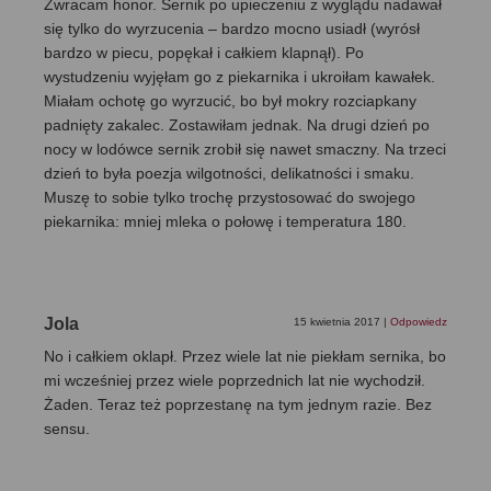
Zwracam honor. Sernik po upieczeniu z wyglądu nadawał
się tylko do wyrzucenia – bardzo mocno usiadł (wyrósł
bardzo w piecu, popękał i całkiem klapnął). Po
wystudzeniu wyjęłam go z piekarnika i ukroiłam kawałek.
Miałam ochotę go wyrzucić, bo był mokry rozciapkany
padnięty zakalec. Zostawiłam jednak. Na drugi dzień po
nocy w lodówce sernik zrobił się nawet smaczny. Na trzeci
dzień to była poezja wilgotności, delikatności i smaku.
Muszę to sobie tylko trochę przystosować do swojego
piekarnika: mniej mleka o połowę i temperatura 180.
Jola
15 kwietnia 2017
|
Odpowiedz
No i całkiem oklapł. Przez wiele lat nie piekłam sernika, bo
mi wcześniej przez wiele poprzednich lat nie wychodził.
Żaden. Teraz też poprzestanę na tym jednym razie. Bez
sensu.