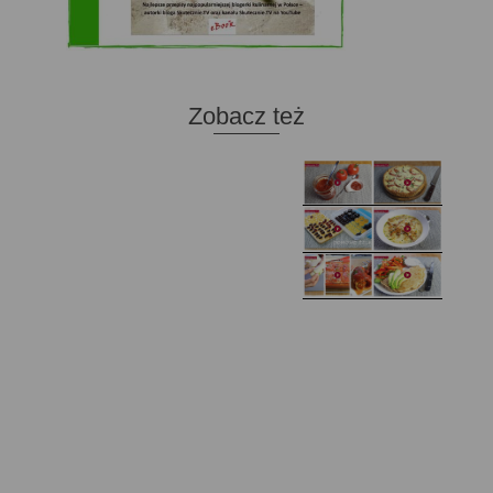
Zobacz też
Domowy ketchup (bez
Tarta francuska z
cukru)
cebulą i pomidorem
Zupa kurkowa z
Domowe żelki
selerem i pietruszką
Zapiekany naleśnik z
mięsem i pieczarkami. I
Gołąbki z cukinii
prosta sałatka
Najprostszy klasyczny
chlebek bananowy
Kotlety ruskie
(zawsze się uda!)