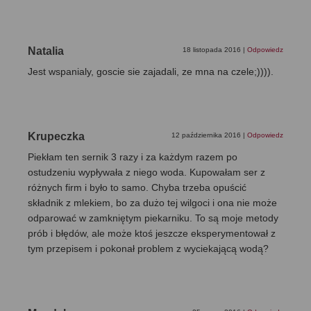
Natalia
18 listopada 2016
|
Odpowiedz
Jest wspanialy, goscie sie zajadali, ze mna na czele;)))).
Krupeczka
12 października 2016
|
Odpowiedz
Piekłam ten sernik 3 razy i za każdym razem po
ostudzeniu wypływała z niego woda. Kupowałam ser z
różnych firm i było to samo. Chyba trzeba opuścić
składnik z mlekiem, bo za dużo tej wilgoci i ona nie może
odparować w zamkniętym piekarniku. To są moje metody
prób i błędów, ale może ktoś jeszcze eksperymentował z
tym przepisem i pokonał problem z wyciekającą wodą?