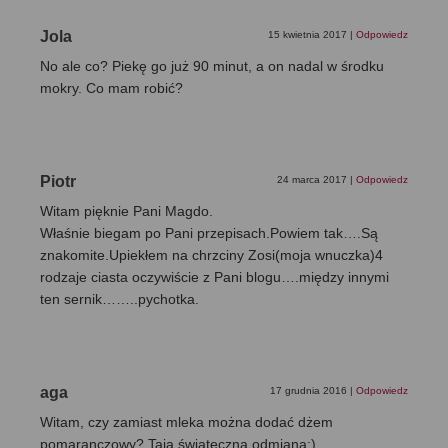
Jola
15 kwietnia 2017
|
Odpowiedz
No ale co? Piekę go już 90 minut, a on nadal w środku
mokry. Co mam robić?
Piotr
24 marca 2017
|
Odpowiedz
Witam pięknie Pani Magdo.
Właśnie biegam po Pani przepisach.Powiem tak….Są
znakomite.Upiekłem na chrzciny Zosi(moja wnuczka)4
rodzaje ciasta oczywiście z Pani blogu….między innymi
ten sernik……..pychotka.
aga
17 grudnia 2016
|
Odpowiedz
Witam, czy zamiast mleka można dodać dżem
pomaranczowy? Taja świąteczna odmiana:)