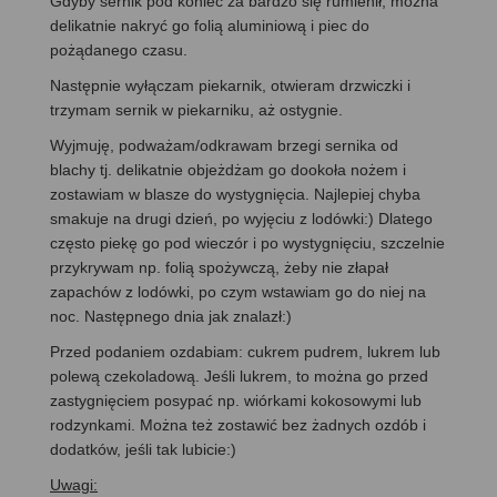
Gdyby sernik pod koniec za bardzo się rumienił, można
delikatnie nakryć go folią aluminiową i piec do
pożądanego czasu.
Następnie wyłączam piekarnik, otwieram drzwiczki i
trzymam sernik w piekarniku, aż ostygnie.
Wyjmuję, podważam/odkrawam brzegi sernika od
blachy tj. delikatnie objeżdżam go dookoła nożem i
zostawiam w blasze do wystygnięcia. Najlepiej chyba
smakuje na drugi dzień, po wyjęciu z lodówki:) Dlatego
często piekę go pod wieczór i po wystygnięciu, szczelnie
przykrywam np. folią spożywczą, żeby nie złapał
zapachów z lodówki, po czym wstawiam go do niej na
noc. Następnego dnia jak znalazł:)
Przed podaniem ozdabiam: cukrem pudrem, lukrem lub
polewą czekoladową. Jeśli lukrem, to można go przed
zastygnięciem posypać np. wiórkami kokosowymi lub
rodzynkami. Można też zostawić bez żadnych ozdób i
dodatków, jeśli tak lubicie:)
Uwagi: