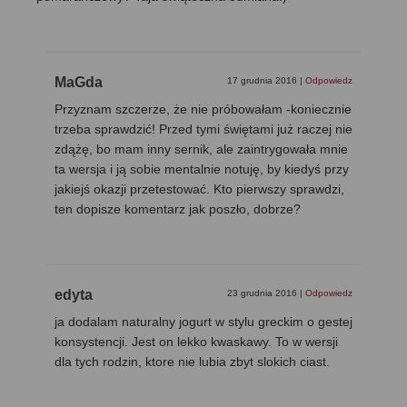
MaGda
17 grudnia 2016
|
Odpowiedz
Przyznam szczerze, że nie próbowałam -koniecznie
trzeba sprawdzić! Przed tymi świętami już raczej nie
zdążę, bo mam inny sernik, ale zaintrygowała mnie
ta wersja i ją sobie mentalnie notuję, by kiedyś przy
jakiejś okazji przetestować. Kto pierwszy sprawdzi,
ten dopisze komentarz jak poszło, dobrze?
edyta
23 grudnia 2016
|
Odpowiedz
ja dodalam naturalny jogurt w stylu greckim o gestej
konsystencji. Jest on lekko kwaskawy. To w wersji
dla tych rodzin, ktore nie lubia zbyt slokich ciast.