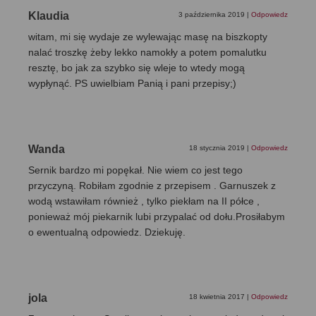
Klaudia
3 października 2019
|
Odpowiedz
witam, mi się wydaje ze wylewając masę na biszkopty
nalać troszkę żeby lekko namokły a potem pomalutku
resztę, bo jak za szybko się wleje to wtedy mogą
wypłynąć. PS uwielbiam Panią i pani przepisy;)
Wanda
18 stycznia 2019
|
Odpowiedz
Sernik bardzo mi popękał. Nie wiem co jest tego
przyczyną. Robiłam zgodnie z przepisem . Garnuszek z
wodą wstawiłam również , tylko piekłam na II półce ,
ponieważ mój piekarnik lubi przypalać od dołu.Prosiłabym
o ewentualną odpowiedz. Dziekuję.
jola
18 kwietnia 2017
|
Odpowiedz