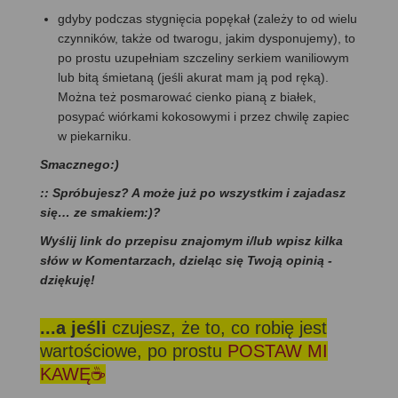
gdyby podczas stygnięcia popękał (zależy to od wielu
czynników, także od twarogu, jakim dysponujemy), to
po prostu uzupełniam szczeliny serkiem waniliowym
lub bitą śmietaną (jeśli akurat mam ją pod ręką).
Można też posmarować cienko pianą z białek,
posypać wiórkami kokosowymi i przez chwilę zapiec
w piekarniku.
Smacznego:)
:: Spróbujesz? A może już po wszystkim i zajadasz
się… ze smakiem:)?
Wyślij link do przepisu znajomym i/lub wpisz kilka
słów w Komentarzach, dzieląc się Twoją opinią -
dziękuję!
...a jeśli
czujesz, że to, co robię jest
wartościowe, po prostu
POSTAW MI
KAWĘ☕