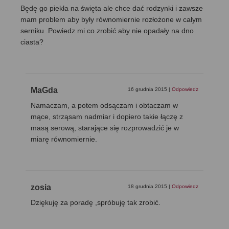
Będę go piekła na święta ale chce dać rodzynki i zawsze
mam problem aby były równomiernie rozłożone w całym
serniku .Powiedz mi co zrobić aby nie opadały na dno
ciasta?
MaGda
16 grudnia 2015
|
Odpowiedz
Namaczam, a potem odsączam i obtaczam w
mące, strząsam nadmiar i dopiero takie łączę z
masą serową, starające się rozprowadzić je w
miarę równomiernie.
zosia
18 grudnia 2015
|
Odpowiedz
Dziękuję za poradę ,spróbuję tak zrobić.