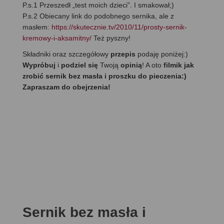
P.s.1 Przeszedł „test moich dzieci”. I smakował;)
P.s.2 Obiecany link do podobnego sernika, ale z
masłem:
https://skutecznie.tv/2010/11/prosty-sernik-
kremowy-i-aksamitny/
Też pyszny!
Składniki oraz szczegółowy
przepis
podaję poniżej:)
Wypróbuj
i
podziel się
Twoją
opinią
! A oto
filmik jak
zrobić sernik bez masła i proszku do pieczenia:)
Zapraszam do obejrzenia!
Sernik bez masła i