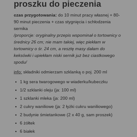
proszku do pieczenia
czas przygotowania:
do 10 minut pracy własnej + 80-
90 minut pieczenia + czas stygnięcia i schłodzenia
sernika
/proporcje: oryginalny przepis wspominał o tortownicy o
średnicy 26 cm; nie mam takiej, więc piekłam w
tortownicy o śr. 24 cm, a resztę masy dałam do
keksówki i upiekłam niski sernik już bez ciastkowego
spodu/
info:
składniki odmierzam szklanką o poj. 200 ml
1 kg sera twarogowego w wiaderku/kubeczku
1/2 szklanki oleju (ja: 100 ml)
1 szklanki mleka (ja: 200 ml)
2 cukry waniliowe (ja: 2 łyżki cukru waniliowego)
2 budynie śmietankowe (2 x 40 g, sam proszek)
6 żółtek
6 białek