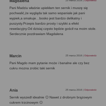
Magdalena
25 marca 2016
|
Odpowiedz
Pani Madziu właśnie upiekłam ten sernik i muszę się
pochwalić,że wygląda tak samo wspaniale jak pani
wypiek,a smakuje…bosko jest bardzo delikatny i
puszysty.Przepis bardzo prosty i szybki a efekt
rewelacyjny.Od dzisiaj często będzie gościł na moim stole.
Serdecznie pozdrawiam Magdalena
Marcin
25 marca 2016
|
Odpowiedz
Pani Magdo mam pytanie może i banalne ale czy bez
cukru mozna zrobic taki sernik
Ania
25 marca 2016
|
Odpowiedz
Sernik wyszedl idealnie 🙂 Nawet z drobnym brązowym
cukrem trzcinowym 🙂