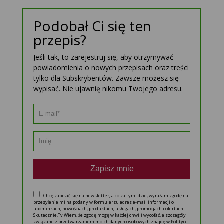
Podobał Ci się ten
przepis?
Jeśli tak, to zarejestruj się, aby otrzymywać
powiadomienia o nowych przepisach oraz treści
tylko dla Subskrybentów. Zawsze możesz się
wypisać. Nie ujawnię nikomu Twojego adresu.
Zapisz mnie
Chcę zapisać się na newsletter, a co za tym idzie, wyrażam zgodę na
przesyłanie mi na podany w formularzu adres e-mail informacji o
upominkach, nowościach, produktach, usługach, promocjach i ofertach
Skutecznie.Tv Wiem, że zgodę mogę w każdej chwili wycofać, a szczegóły
związane z przetwarzaniem moich danych osobowych znajdę w Polityce