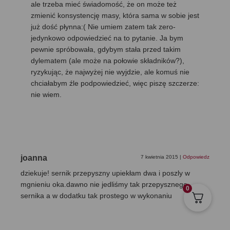
ale trzeba mieć świadomość, że on może też
zmienić konsystencję masy, która sama w sobie jest
już dość płynna:( Nie umiem zatem tak zero-
jedynkowo odpowiedzieć na to pytanie. Ja bym
pewnie spróbowała, gdybym stała przed takim
dylematem (ale może na połowie składników?),
ryzykując, że najwyżej nie wyjdzie, ale komuś nie
chciałabym źle podpowiedzieć, więc piszę szczerze:
nie wiem.
joanna
7 kwietnia 2015
|
Odpowiedz
dziekuje! sernik przepyszny upiekłam dwa i poszly w
mgnieniu oka.dawno nie jedliśmy tak przepysznego
0
sernika a w dodatku tak prostego w wykonaniu