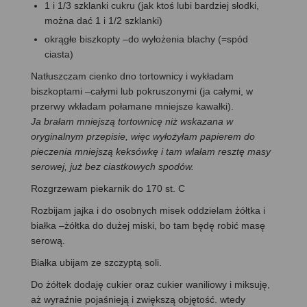
1 i 1/3 szklanki cukru (jak ktoś lubi bardziej słodki,
można dać 1 i 1/2 szklanki)
okrągłe biszkopty –do wyłożenia blachy (=spód
ciasta)
Natłuszczam cienko dno tortownicy i wykładam
biszkoptami –całymi lub pokruszonymi (ja całymi, w
przerwy wkładam połamane mniejsze kawałki).
Ja brałam mniejszą tortownicę niż wskazana w
oryginalnym przepisie, więc wyłożyłam papierem do
pieczenia mniejszą keksówkę i tam wlałam resztę masy
serowej, już bez ciastkowych spodów.
Rozgrzewam piekarnik do 170 st. C
Rozbijam jajka i do osobnych misek oddzielam żółtka i
białka –żółtka do dużej miski, bo tam będę robić masę
serową.
Białka ubijam ze szczyptą soli.
Do żółtek dodaję cukier oraz cukier waniliowy i miksuję,
aż wyraźnie pojaśnieją i zwiększą objętość. wtedy