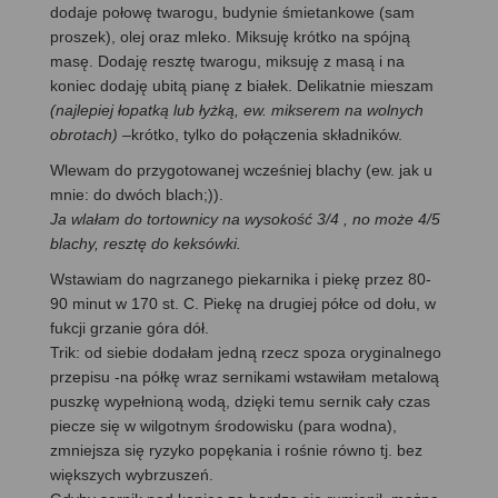
dodaje połowę twarogu, budynie śmietankowe (sam
proszek), olej oraz mleko. Miksuję krótko na spójną
masę. Dodaję resztę twarogu, miksuję z masą i na
koniec dodaję ubitą pianę z białek. Delikatnie mieszam
(najlepiej łopatką lub łyżką, ew. mikserem na wolnych
obrotach)
–krótko, tylko do połączenia składników.
Wlewam do przygotowanej wcześniej blachy (ew. jak u
mnie: do dwóch blach;)).
Ja wlałam do tortownicy na wysokość 3/4 , no może 4/5
blachy, resztę do keksówki.
Wstawiam do nagrzanego piekarnika i piekę przez 80-
90 minut w 170 st. C. Piekę na drugiej półce od dołu, w
fukcji grzanie góra dół.
Trik: od siebie dodałam jedną rzecz spoza oryginalnego
przepisu -na półkę wraz sernikami wstawiłam metalową
puszkę wypełnioną wodą, dzięki temu sernik cały czas
piecze się w wilgotnym środowisku (para wodna),
zmniejsza się ryzyko popękania i rośnie równo tj. bez
większych wybrzuszeń.