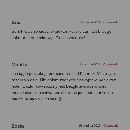
Ania
24 marca 2016
|
Odpowiedz
Sernik wlasnie siedzi w piekarniku, ale zamiast bialego
cukru dalam trzcinowy.. To cos zmienia?
Monika
1 stycznia 2016
|
Odpowiedz
Ja ciągle poszukuję przepisu na „TEN” sernik. Może tym
razem wyjdzie. Nie dałam żadnych biszkoptów, ponieważ
jeden z członków rodziny jest bezglutenowcem więc
musiałabym robić dwa serniki, a tak jest jeden i dziecko
nie czuje się wykluczone 🙂
Zosia
16 grudnia 2015
|
Odpowiedz