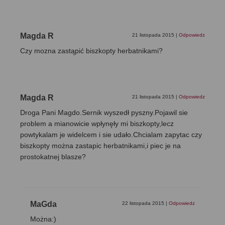
Magda R
21 listopada 2015
|
Odpowiedz
Czy mozna zastąpić biszkopty herbatnikami?
Magda R
21 listopada 2015
|
Odpowiedz
Droga Pani Magdo.Sernik wyszedł pyszny.Pojawil sie
problem a mianowicie wpłynęły mi biszkopty,lecz
powtykalam je widelcem i sie udało.Chcialam zapytac czy
biszkopty można zastapic herbatnikami,i piec je na
prostokatnej blasze?
MaGda
22 listopada 2015
|
Odpowiedz
Można:)