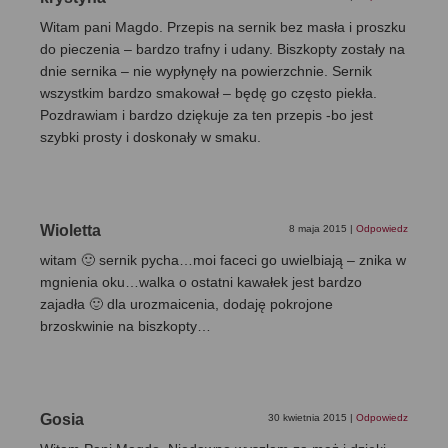
Witam pani Magdo. Przepis na sernik bez masła i proszku
do pieczenia – bardzo trafny i udany. Biszkopty zostały na
dnie sernika – nie wypłynęły na powierzchnie. Sernik
wszystkim bardzo smakował – będę go często piekła.
Pozdrawiam i bardzo dziękuje za ten przepis -bo jest
szybki prosty i doskonały w smaku.
Wioletta
8 maja 2015
|
Odpowiedz
witam 🙂 sernik pycha…moi faceci go uwielbiają – znika w
mgnienia oku…walka o ostatni kawałek jest bardzo
zajadła 🙂 dla urozmaicenia, dodaję pokrojone
brzoskwinie na biszkopty…
Gosia
30 kwietnia 2015
|
Odpowiedz