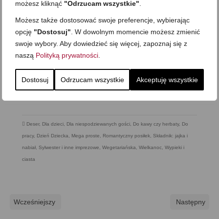
możesz kliknąć
"Odrzucam wszystkie"
.
Możesz także dostosować swoje preferencje, wybierając
opcję
"Dostosuj"
. W dowolnym momencie możesz zmienić
swoje wybory. Aby dowiedzieć się więcej, zapoznaj się z
naszą
Polityką prywatności
.
Dostosuj
Odrzucam wszystkie
Akceptuję wszystkie
Deser
,
Dla dzieci
,
Dla niespodziewanych gości
,
Do kawy czy herbaty
,
Do
pracy
,
Dzień Dziecka
,
Mega proste
,
Romantyczny posiłek
,
Składnik: jajka i
nabiał
,
Sylwester i inne imprezowe
,
Wegetariańska
,
Wielkanoc
,
Wypieki i
ciasta
Wcześniejszy
Następny