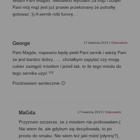
Witam Pani Magdo. Niedawno wyszłam za mąż i dzięki
Pani mój mąż jest już prawie przekonany że potrafię
gotować :)) A sernik robi furorę…
George
17 kwietnia 2015
|
Odpowiedz
Pani Magdo, napewno będę piekł Pani sernik i wieżę Pani
że jest bardzo dobry…… chciałbym zapytać czy mogę
cukier zastąpić miodem i jeżeli tak, to ile tego miodu do
tego sernika użyć ??
Pozdrawiam serdecznie 🙂
MaGda
17 kwietnia 2015
|
Odpowiedz
Przyznam szczerze, że z miodem nie próbowałam:(
Nie wiem ile, ale gdybym się decydowała, to po
prostu do smaku. Nie wiem też jaki miód (płynny?),