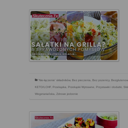
'Nie-łączenie' składników
,
Bez pieczenia
,
Bez pszenicy
,
Bezgluteno
KETO/LCHF
,
Przekąska
,
Przekąski Wytrawne
,
Przystawki i dodatki
,
Skł
Wegetariańska
,
Zdrowe jedzenie