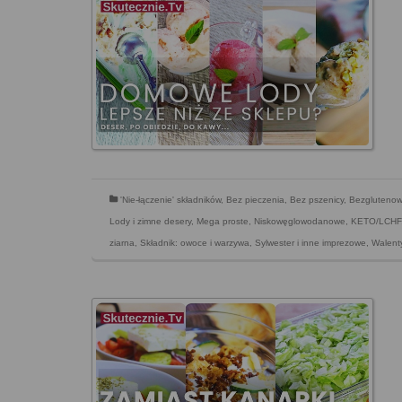
'Nie-łączenie' składników
,
Bez pieczenia
,
Bez pszenicy
,
Bezgluteno
Lody i zimne desery
,
Mega proste
,
Niskowęglowodanowe, KETO/LCHF
ziarna
,
Składnik: owoce i warzywa
,
Sylwester i inne imprezowe
,
Walent