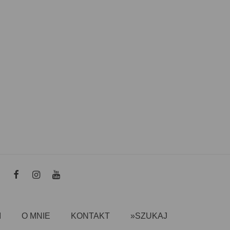
I
O MNIE
KONTAKT
»SZUKAJ