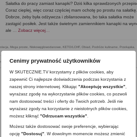
Sałatka do pracy zamiast kanapki? Dziś kilka sprawdzonych przepis
Coraz cieplej, więc coraz częściej mam ochotę po prostu na sałatkę
Dobrze, żeby była odżywcza i zbilansowana, bo taka sałatka może
zastąpić posiłek. Jest także świetnym zamiennikiem kanapki na wyn
ale …
Zobacz więcej…
olacja
,
Mega proste
,
Niskowęglowodanowe, KETO/LCHF
,
Obiad
,
Podróże kulinarne
,
Przekąska
,
...
,
Seria Zamiast kanapki
,
Składnik: drób
,
Składnik: jajka i nabiał
,
Składnik: owoce i warzywa
,
Cenimy prywatność użytkowników
nki
,
Zdrowe jedzenie
W SKUTECZNIE.TV korzystamy z plików cookies, aby
zapewnić Ci najlepsze doświadczenia podczas korzystania z
naszej strony internetowej. Klikając
"Akceptuję wszystkie"
,
Rosół orientalny z łososiem. Obiad w 20
wyrażasz zgodę na wykorzystanie plików cookies, co pozwoli
minut i lepszy niż myślisz
nam dostosować treści i oferty do Twoich potrzeb. Jeśli nie
wyrażasz zgody na korzystanie z nieistotnych plików cookies,
on
9 MAJA 2026
z
BRAK KOMENTARZY
możesz kliknąć
"Odrzucam wszystkie"
.
Dziś zapraszam na rosół orientalny z łososiem i makaronem. U nas
oknem zadziwiająco chłodno jak na tę porę roku, więc serio z
Możesz także dostosować swoje preferencje, wybierając
przyjemnością ją zjedliśmy. W naszym domu sprawdza się jednak o
opcję
"Dostosuj"
. W dowolnym momencie możesz zmienić