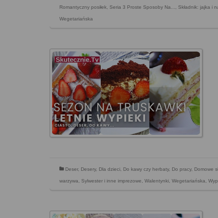
Romantyczny posiłek
,
Seria 3 Proste Sposoby Na...
,
Składnik: jajka i n
Wegetariańska
Deser
,
Desery
,
Dla dzieci
,
Do kawy czy herbaty
,
Do pracy
,
Domowe s
warzywa
,
Sylwester i inne imprezowe
,
Walentynki
,
Wegetariańska
,
Wypi