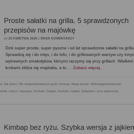
Proste sałatki na grilla. 5 sprawdzonych
przepisów na majówkę
on
25 KWIETNIA 2026
z
BRAK KOMENTARZY
Dziś super proste, super pyszne i od lat sprawdzone sałatki na grilla
Sprawdzą się i do mięs, i do tofu, i do grillowanych warzyw czy inny
wytrawnych smakołyków, którymi raczymy się przy grillach. Wielkimi
krokami zbliża się majówka, a to …
Zobacz więcej…
wa
,
Dla dzieci
,
Dla niespodziewanych gości
,
Kolacja
,
Mega proste
,
Niskowęglowodanowe,
adnik: owoce i warzywa
,
Surówki i Sałatki
,
Surówki i sałatki
,
Sylwester i inne imprezowe
,
Kimbap bez ryżu. Szybka wersja z jajkiem