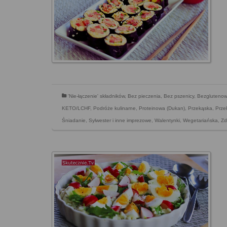
'Nie-łączenie' składników
,
Bez pieczenia
,
Bez pszenicy
,
Bezgluteno
KETO/LCHF
,
Podróże kulinarne
,
Proteinowa (Dukan)
,
Przekąska
,
Prze
Śniadanie
,
Sylwester i inne imprezowe
,
Walentynki
,
Wegetariańska
,
Zd