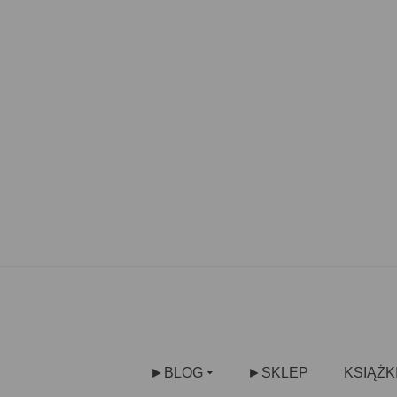
►BLOG
►SKLEP
KSIĄŻK