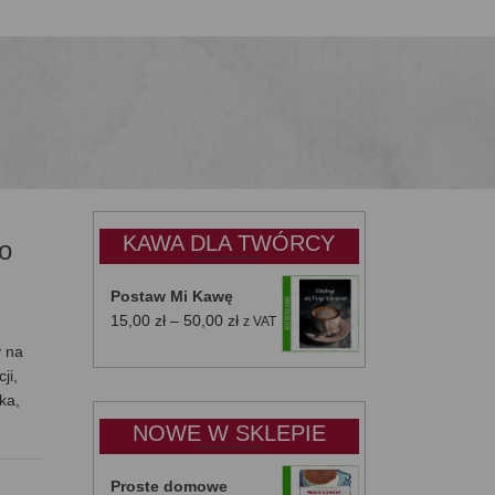
KAWA DLA TWÓRCY
do
Postaw Mi Kawę
Zakres
15,00
zł
–
50,00
zł
z VAT
cen:
y na
od
ji,
15,00 zł
ka,
do
NOWE W SKLEPIE
50,00 zł
Proste domowe