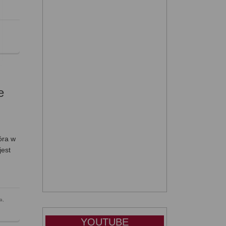
e
e
óra w
jest
wa
,
YOUTUBE