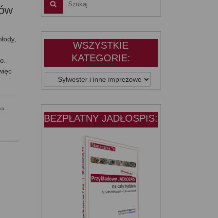
sów
łody,
WSZYSTKIE
KATEGORIE:
o.
więc
WSZYSTKIE
KATEGORIE:
ka
,
BEZPŁATNY JADŁOSPIS: