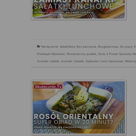
'Nie-łączenie' składników
,
Bez pieczenia
,
Bezglutenowa
,
Do pracy
,
K
Przekąski Wytrawne
,
Romantyczny posiłek
,
Seria 3 Proste Sposoby Na
Surówki i sałatki
,
Surówki i Sałatki
,
Sylwester i inne imprezowe
,
Walenty