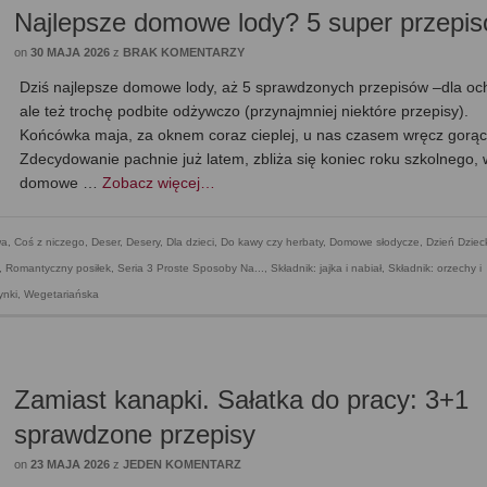
Najlepsze domowe lody? 5 super przepi
on
30 MAJA 2026
z
BRAK KOMENTARZY
Dziś najlepsze domowe lody, aż 5 sprawdzonych przepisów –dla och
ale też trochę podbite odżywczo (przynajmniej niektóre przepisy).
Końcówka maja, za oknem coraz cieplej, u nas czasem wręcz gorąc
Zdecydowanie pachnie już latem, zbliża się koniec roku szkolnego, 
domowe …
Zobacz więcej…
wa
,
Coś z niczego
,
Deser
,
Desery
,
Dla dzieci
,
Do kawy czy herbaty
,
Domowe słodycze
,
Dzień Dziec
,
Romantyczny posiłek
,
Seria 3 Proste Sposoby Na...
,
Składnik: jajka i nabiał
,
Składnik: orzechy i
ynki
,
Wegetariańska
Zamiast kanapki. Sałatka do pracy: 3+1
sprawdzone przepisy
on
23 MAJA 2026
z
JEDEN KOMENTARZ