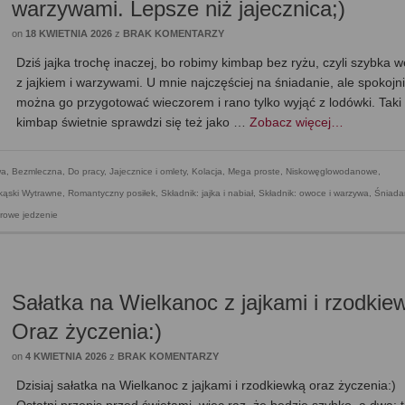
warzywami. Lepsze niż jajecznica;)
on
18 KWIETNIA 2026
z
BRAK KOMENTARZY
Dziś jajka trochę inaczej, bo robimy kimbap bez ryżu, czyli szybka w
z jajkiem i warzywami. U mnie najczęściej na śniadanie, ale spokojn
można go przygotować wieczorem i rano tylko wyjąć z lodówki. Taki
kimbap świetnie sprawdzi się też jako …
Zobacz więcej…
wa
,
Bezmleczna
,
Do pracy
,
Jajecznice i omlety
,
Kolacja
,
Mega proste
,
Niskowęglowodanowe,
kąski Wytrawne
,
Romantyczny posiłek
,
Składnik: jajka i nabiał
,
Składnik: owoce i warzywa
,
Śniada
rowe jedzenie
Sałatka na Wielkanoc z jajkami i rzodkie
Oraz życzenia:)
on
4 KWIETNIA 2026
z
BRAK KOMENTARZY
Dzisiaj sałatka na Wielkanoc z jajkami i rzodkiewką oraz życzenia:)