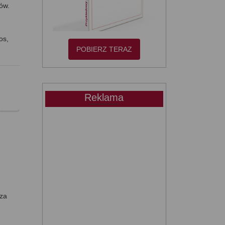
ów.
.
os,
POBIERZ TERAZ
Reklama
 za