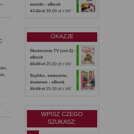
serniki - eBook
ki
,
Pierwotna
Aktualna
47,00
zł
39,00
zł
z VAT
cena
cena
wynosiła:
wynosi:
47,00 zł.
39,00 zł.
OKAZJE
c
Skutecznie.TV (vol.2) -
eBook
Pierwotna
Aktualna
39,99
zł
25,00
zł
z VAT
łni,
cena
cena
ie,
Szybko, smacznie,
wynosiła:
wynosi:
domowo - eBook
39,99 zł.
25,00 zł.
…
Pierwotna
Aktualna
39,99
zł
25,00
zł
z VAT
cena
cena
wynosiła:
wynosi:
 i
39,99 zł.
25,00 zł.
WPISZ CZEGO
SZUKASZ: