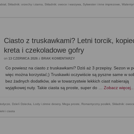
abiał
,
Składnik: orzechy i ziarna
,
Składnik: owoce i warzywa
,
Sylwester i inne imprezowe
,
Walentyn
Ciasto z truskawkami? Letni torcik, kopie
kreta i czekoladowe gofry
on
13 CZERWCA 2026
z
BRAK KOMENTARZY
Co powiesz na ciasto z truskawkami? Dziś aż 3 przepisy. Sezon w pe
więc można korzystać;) Truskawki oczywiście są pyszne same w sob
bez żadnych dodatków, ale w towarzystwie lekkich ciast nabierają
wyjątkowej nuty. Takie ciasta są proste, super do …
Zobacz więcej
łodycze
,
Dzień Dziecka
,
Lody i zimne desery
,
Mega proste
,
Romantyczny posiłek
,
Składnik: owoce
eki i ciasta