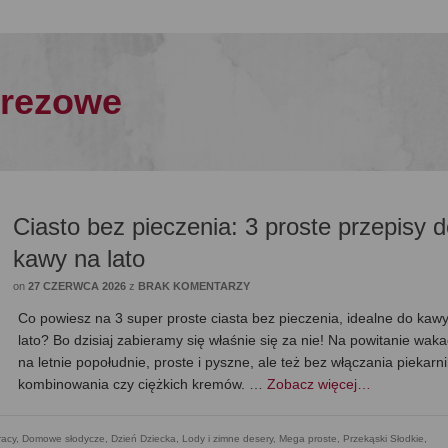
prezowe
Ciasto bez pieczenia: 3 proste przepisy 
kawy na lato
on
27 CZERWCA 2026
z
BRAK KOMENTARZY
Co powiesz na 3 super proste ciasta bez pieczenia, idealne do kaw
lato? Bo dzisiaj zabieramy się właśnie się za nie! Na powitanie wakac
na letnie popołudnie, proste i pyszne, ale też bez włączania piekarni
kombinowania czy ciężkich kremów. …
Zobacz więcej…
racy
,
Domowe słodycze
,
Dzień Dziecka
,
Lody i zimne desery
,
Mega proste
,
Przekąski Słodkie
,