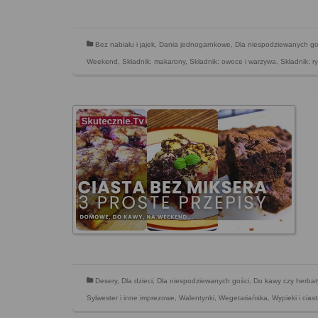
Bez nabiału i jajek
,
Dania jednogarnkowe
,
Dla niespodziewanych go
Weekend
,
Składnik: makarony
,
Składnik: owoce i warzywa
,
Składnik: r
Desery
,
Dla dzieci
,
Dla niespodziewanych gości
,
Do kawy czy herbat
Sylwester i inne imprezowe
,
Walentynki
,
Wegetariańska
,
Wypieki i cias