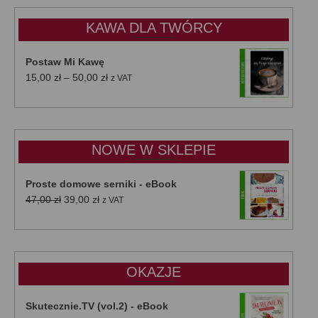
KAWA DLA TWÓRCY
Postaw Mi Kawę
Zakres
15,00
zł
–
50,00
zł
z VAT
cen:
od
15,00 zł
do
NOWE W SKLEPIE
50,00 zł
Proste domowe serniki - eBook
Pierwotna
Aktualna
47,00
zł
39,00
zł
z VAT
cena
cena
wynosiła:
wynosi:
47,00 zł.
39,00 zł.
OKAZJE
Skutecznie.TV (vol.2) - eBook