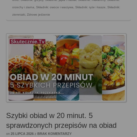
orzechy i ziarna
,
Składnik: owoce i warzywa
,
Składnik: ryże i kasze
,
Składnik:
ziemniaki
,
Zdrowe jedzenie
Szybki obiad w 20 minut. 5
sprawdzonych przepisów na obiad
on
25 LIPCA 2026
z
BRAK KOMENTARZY