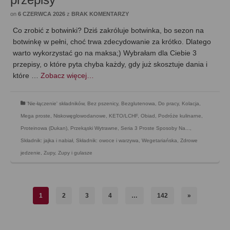
on
6 CZERWCA 2026
z
BRAK KOMENTARZY
Co zrobić z botwinki? Dziś zakróluje botwinka, bo sezon na
botwinkę w pełni, choć trwa zdecydowanie za krótko. Dlatego
warto wykorzystać go na maksa;) Wybrałam dla Ciebie 3
przepisy, o które pyta chyba każdy, gdy już skosztuje dania i
które …
Zobacz więcej…
'Nie-łączenie' składników
,
Bez pszenicy
,
Bezglutenowa
,
Do pracy
,
Kolacja
,
Mega proste
,
Niskowęglowodanowe, KETO/LCHF
,
Obiad
,
Podróże kulinarne
,
Proteinowa (Dukan)
,
Przekąski Wytrawne
,
Seria 3 Proste Sposoby Na...
,
Składnik: jajka i nabiał
,
Składnik: owoce i warzywa
,
Wegetariańska
,
Zdrowe
jedzenie
,
Zupy
,
Zupy i gulasze
1
2
3
4
…
142
»