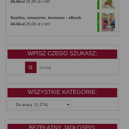
Pierwotna
Aktualna
39,99
zł
25,00
zł
z VAT
cena
cena
wynosiła:
wynosi:
Szybko, smacznie, domowo - eBook
39,99 zł.
25,00 zł.
Pierwotna
Aktualna
39,99
zł
25,00
zł
z VAT
cena
cena
wynosiła:
wynosi:
39,99 zł.
25,00 zł.
WPISZ CZEGO SZUKASZ:
WSZYSTKIE KATEGORIE:
WSZYSTKIE
KATEGORIE:
BEZPŁATNY JADŁOSPIS: