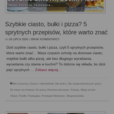
Szybkie ciasto, bułki i pizza? 5
sprytnych przepisów, które warto znać
on
18 LIPCA 2026
z
BRAK KOMENTARZY
Dziś szybkie ciasto, bułki i pizza, czyli 5 sprytnych przepisów,
które warto znać… Masz czasem ochotę na domowe ciasto,
miękkie bułki albo pizzę, ale bez długiego wyrabiania,
wyrastania czy stania w kuchni? To dobrze się składa, bo dziś
pięć sprytnych …
Zobacz więcej…
Bez pszenicy
,
Dania z mikrofalówki
,
Dla dzieci
,
Dla niespodziewanych gości
,
Do kawy czy herbaty
,
Do pracy
,
Domowe pieczywo
,
Kolacja
,
Mega proste
,
Obiad
,
Posiłki
,
Przekąska
,
Przekąski Wytrawne
,
Wegetariańska