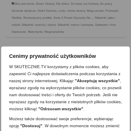
Bez pieczenia
,
Deser
,
Desery
,
Dla dzieci
,
Do kawy czy herbaty
,
Do pracy
,
Domowe słodycze
,
Dzień Dziecka
,
Lody i zimne desery
,
Mega proste
,
Przekąski
Słodkie
,
Romantyczny posiłek
,
Seria 3 Proste Sposoby Na...
,
Składnik: jajka i
nabiał
,
Składnik: orzechy i ziarna
,
Składnik: owoce i warzywa
,
Sylwester i inne
imprezowe
,
Walentynki
,
Wegetariańska
Cenimy prywatność użytkowników
W SKUTECZNIE.TV korzystamy z plików cookies, aby
zapewnić Ci najlepsze doświadczenia podczas korzystania z
naszej strony internetowej. Klikając
"Akceptuję wszystkie"
,
wyrażasz zgodę na wykorzystanie plików cookies, co pozwoli
nam dostosować treści i oferty do Twoich potrzeb. Jeśli nie
wyrażasz zgody na korzystanie z nieistotnych plików cookies,
możesz kliknąć
"Odrzucam wszystkie"
.
Możesz także dostosować swoje preferencje, wybierając
opcję
"Dostosuj"
. W dowolnym momencie możesz zmienić
Truskawki na zimno. 4 pyszne