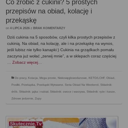
Co zrobić z cukinii? 5 prostych
przepisów na obiad, kolację i
przekąskę
on
4 LIPCA 2026
z
BRAK KOMENTARZY
Dziś cukinia na 5 sposobów, czyli kilka prostych przepisów z
cukinią. Na obiad, na kolację, ale i na przekąskę na wynos,
jeśli lubisz nie tylko kanapki:) Cukinia na grządkach pomału
zaczyna już wołać „zerwij mnie”, a w sklepach coraz częściej
…
Zobacz więcej…
Do pracy
,
Kolacja
,
Mega proste
,
Niskowęglowodanowe, KETO/LCHF
,
Obiad
,
Posiłki
,
Przekąska
,
Przekąski Wytrawne
,
Seria Obiad Na Weekend
,
Składnik:
drób
,
Składnik: jajka i nabiał
,
Składnik: owoce i warzywa
,
Składnik: ryże i kasze
,
Zdrowe jedzenie
,
Zupy