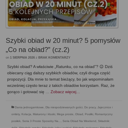
Szybki obiad w 20 minut? 5 pomysłów
„Co na obiad?” (cz.2)
on
1 SIERPNIA 2026
z
BRAK KOMENTARZY
Szybki obiad? A właściwie „Ratunku, co na obiad”? 😉 Dziś
obiecany ciąg dalszy szybkich obiadów, czyli druga część
propozycji. Dla mnie to temat bieżący, bo jak wspominałam
wcześniej często teraz z takich obiadów korzystam. Raz, że
gorąco i gotować się …
Zobacz więcej…
Dania jednogarnkowe
,
Dla niespodziewanych gości
,
Do pracy
,
Jajecznice i
omlety
,
Kolacja
,
Makarony i kluski
,
Mega proste
,
Obiad
,
Posiłki
,
Romantyczny
posiłek
,
Seria 3 Proste Sposoby Na...
,
Seria Obiad Na Weekend
,
Składnik:
drób
,
Składnik: grzyby
,
Składnik: jajka i nabiał
,
Składnik: makarony
,
Składnik: