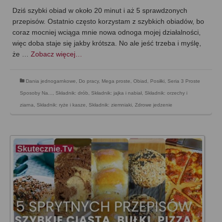
Dziś szybki obiad w około 20 minut i aż 5 sprawdzonych
przepisów. Ostatnio często korzystam z szybkich obiadów, bo
coraz mocniej wciąga mnie nowa odnoga mojej działalności,
więc doba staje się jakby krótsza. No ale jeść trzeba i myślę,
że …
Zobacz więcej…
Dania jednogarnkowe
,
Do pracy
,
Mega proste
,
Obiad
,
Posiłki
,
Seria 3 Proste
Sposoby Na...
,
Składnik: drób
,
Składnik: jajka i nabiał
,
Składnik: orzechy i
ziarna
,
Składnik: ryże i kasze
,
Składnik: ziemniaki
,
Zdrowe jedzenie