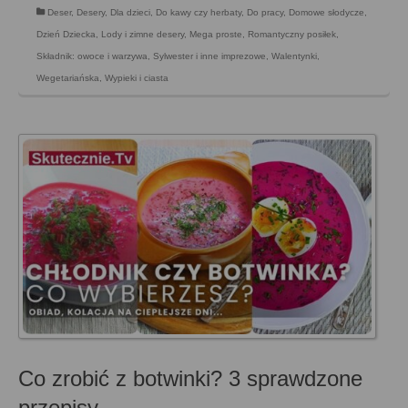
Deser
,
Desery
,
Dla dzieci
,
Do kawy czy herbaty
,
Do pracy
,
Domowe słodycze
,
Dzień Dziecka
,
Lody i zimne desery
,
Mega proste
,
Romantyczny posiłek
,
Składnik: owoce i warzywa
,
Sylwester i inne imprezowe
,
Walentynki
,
Wegetariańska
,
Wypieki i ciasta
Co zrobić z botwinki? 3 sprawdzone
przepisy