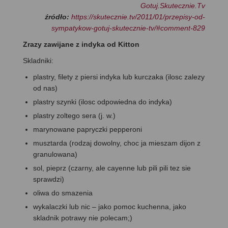
Gotuj.Skutecznie.Tv
źródło:
https://skutecznie.tv/2011/01/przepisy-od-
sympatykow-gotuj-skutecznie-tv/#comment-829
Zrazy zawijane z indyka od Kitton
Skladniki:
plastry, filety z piersi indyka lub kurczaka (ilosc zalezy
od nas)
plastry szynki (ilosc odpowiedna do indyka)
plastry zoltego sera (j. w.)
marynowane papryczki pepperoni
musztarda (rodzaj dowolny, choc ja mieszam dijon z
granulowana)
sol, pieprz (czarny, ale cayenne lub pili pili tez sie
sprawdzi)
oliwa do smazenia
wykalaczki lub nic – jako pomoc kuchenna, jako
skladnik potrawy nie polecam;)