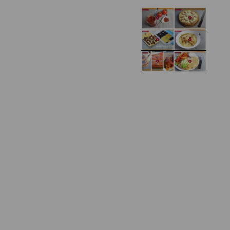
Domowy ketchup (bez
Tarta francuska z
cukru)
cebulą i pomidorem
Zupa kurkowa z
Domowe żelki
selerem i pietruszką
Zapiekany naleśnik z
mięsem i pieczarkami. I
Gołąbki z cukinii
prosta sałatka
Najprostszy klasyczny
chlebek bananowy
Kotlety ruskie
(zawsze się uda!)