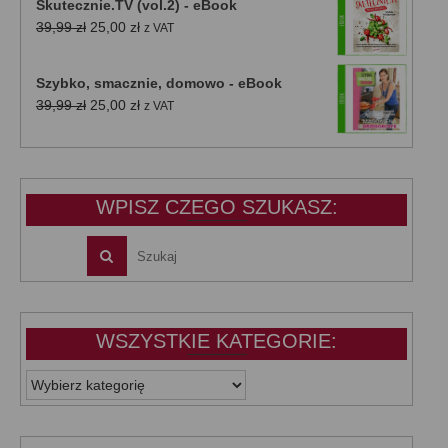
Skutecznie.TV (vol.2) - eBook
Pierwotna
Aktualna
39,99
zł
25,00
zł
z VAT
cena
cena
wynosiła:
wynosi:
Szybko, smacznie, domowo - eBook
39,99 zł.
25,00 zł.
Pierwotna
Aktualna
39,99
zł
25,00
zł
z VAT
cena
cena
wynosiła:
wynosi:
39,99 zł.
25,00 zł.
WPISZ CZEGO SZUKASZ:
WSZYSTKIE KATEGORIE:
WSZYSTKIE
KATEGORIE: