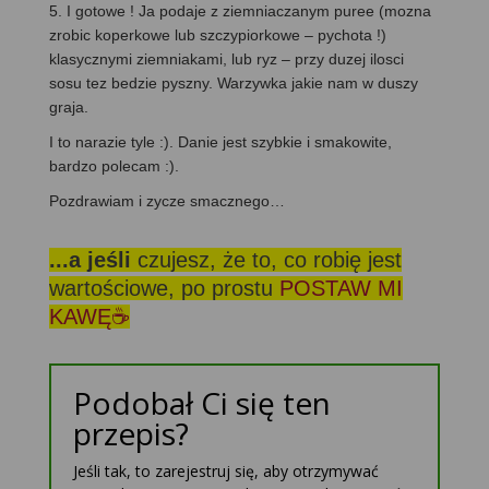
5. I gotowe ! Ja podaje z ziemniaczanym puree (mozna
zrobic koperkowe lub szczypiorkowe – pychota !)
klasycznymi ziemniakami, lub ryz – przy duzej ilosci
sosu tez bedzie pyszny. Warzywka jakie nam w duszy
graja.
I to narazie tyle :). Danie jest szybkie i smakowite,
bardzo polecam :).
Pozdrawiam i zycze smacznego…
...a jeśli
czujesz, że to, co robię jest
wartościowe, po prostu
POSTAW MI
KAWĘ☕
Podobał Ci się ten
przepis?
Jeśli tak, to zarejestruj się, aby otrzymywać