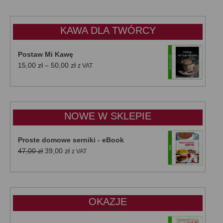
KAWA DLA TWÓRCY
Postaw Mi Kawę
Zakres
15,00
zł
–
50,00
zł
z VAT
cen:
od
15,00 zł
do
NOWE W SKLEPIE
50,00 zł
Proste domowe serniki - eBook
Pierwotna
Aktualna
47,00
zł
39,00
zł
z VAT
cena
cena
wynosiła:
wynosi:
47,00 zł.
39,00 zł.
OKAZJE