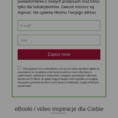
powiadomienia o nowych przepisach oraz treści
tylko dla Subskrybentów. Zawsze możesz się
wypisać. Nie ujawnię nikomu Twojego adresu.
Zapisz mnie
Chcę zapisać się na newsletter, a co za tym idzie, wyrażam zgodę na
przesyłanie mi na podany w formularzu adres e-mail informacji o
upominkach, nowościach, produktach, usługach, promocjach i ofertach
Skutecznie.Tv Wiem, że zgodę mogę w każdej chwili wycofać, a szczegóły
związane z przetwarzaniem moich danych osobowych znajdę w Polityce
prywatności.
eBooki i video inspiracje dla Ciebie