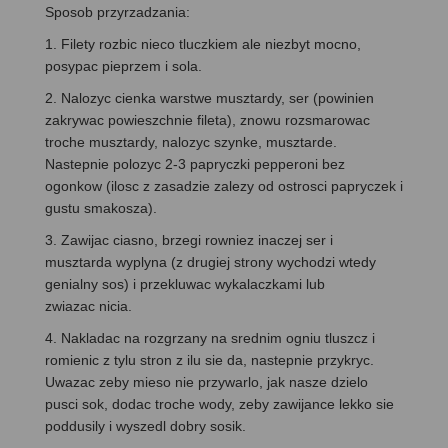
Sposob przyrzadzania:
1. Filety rozbic nieco tluczkiem ale niezbyt mocno,
posypac pieprzem i sola.
2. Nalozyc cienka warstwe musztardy, ser (powinien
zakrywac powieszchnie fileta), znowu rozsmarowac
troche musztardy, nalozyc szynke, musztarde.
Nastepnie polozyc 2-3 papryczki pepperoni bez
ogonkow (ilosc z zasadzie zalezy od ostrosci papryczek i
gustu smakosza).
3. Zawijac ciasno, brzegi rowniez inaczej ser i
musztarda wyplyna (z drugiej strony wychodzi wtedy
genialny sos) i przekluwac wykalaczkami lub
zwiazac nicia.
4. Nakladac na rozgrzany na srednim ogniu tluszcz i
romienic z tylu stron z ilu sie da, nastepnie przykryc.
Uwazac zeby mieso nie przywarlo, jak nasze dzielo
pusci sok, dodac troche wody, zeby zawijance lekko sie
poddusily i wyszedl dobry sosik.