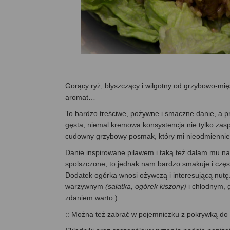
Gorący ryż, błyszczący i wilgotny od grzybowo-mię
aromat…
To bardzo treściwe, pożywne i smaczne danie, a p
gęsta, niemal kremowa konsystencja nie tylko zaspo
cudowny grzybowy posmak, który mi nieodmiennie k
Danie inspirowane pilawem i taką też dałam mu naz
spolszczone, to jednak nam bardzo smakuje i częs
Dodatek ogórka wnosi ożywczą i interesującą nutę
warzywnym
(sałatka, ogórek kiszony)
i chłodnym,
zdaniem warto:)
:: Można też zabrać w pojemniczku z pokrywką do p