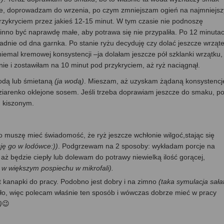
nie, doprowadzam do wrzenia, po czym zmniejszam ogień na najmniejsz
rzykryciem przez jakieś 12-15 minut. W tym czasie nie podnoszę
inno być naprawdę małe, aby potrawa się nie przypaliła. Po 12 minuta
dnie od dna garnka. Po stanie ryżu decyduję czy dolać jeszcze wrząt
niemal kremowej konsystencji –ja dolałam jeszcze pół szklanki wrzątku,
ie i zostawiłam na 10 minut pod przykryciem, aż ryż naciągnął.
odą lub śmietaną
(ja wodą)
. Mieszam, aż uzyskam żądaną konsystencj
e ziarenko oklejone sosem. Jeśli trzeba doprawiam jeszcze do smaku, p
m kiszonym.
to muszę mieć świadomość, że ryż jeszcze wchłonie wilgoć,stając się
ję go w lodówce:))
. Podgrzewam na 2 sposoby: wykładam porcje na
aż będzie ciepły lub dolewam do potrawy niewielką ilość gorącej,
b w większym pospiechu w mikrofali).
 kanapki do pracy. Podobno jest dobry i na zimno
(taka symulacja sałat
pło, więc polecam właśnie ten sposób i wówczas dobrze mieć w pracy
)
😉