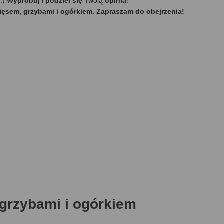
j:)
Wypróbuj
i
podziel się
Twoją
opinią
!
mięsem, grzybami i ogórkiem. Zapraszam do obejrzenia!
 grzybami i ogórkiem