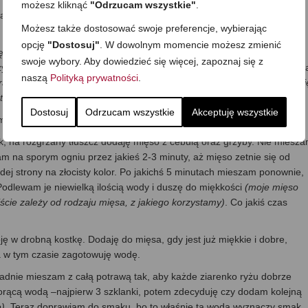
możesz kliknąć
"Odrzucam wszystkie"
.
wałki i oczyszczam z błonek, a następnie kroję w niezbyt drobną
Możesz także dostosować swoje preferencje, wybierając
opcję
"Dostosuj"
. W dowolnym momencie możesz zmienić
ę do mięsa i doprawiam: przyprawa do gyrosa, musztarda, sól i oliwa.
swoje wybory. Aby dowiedzieć się więcej, zapoznaj się z
ykryciem wstawiam do lodówki na czas, w jakim moczą się grzyby tj. n
naszą
Polityką prywatności
.
 rano, a w porze obiadowej będą już gotowe do dalszej obróbki
J Jeśli si
gotowania mięsa…
Dostosuj
Odrzucam wszystkie
Akceptuję wszystkie
dmiaru wody, drobno siekam.
k, na rozgrzany tłuszcz dodaję mięso z cebulą oraz grzyby. Nie miesz
am na sporym ogniu przez jakieś 2-3 minuty, aż mięso zetnie się od
j strony na złocisty kolor. Po jakichś 5 minutach mieszam ponownie,
Podlewam je niewielką ilością wody i duszę do miękkości
(moje mięso
ście zależy od rodzaju mięsa, z jakiego korzystamy)
. Co jakiś czas
ję w drobną kostkę. Dodaję do mięsa, gdy jest już miękkie i dobre,
a w tym czasie zagotowuję wodę.
okładnie mieszam z całą potrawą tak, aby każde ziarenko ryżu dobrze
orącą wodą –najpierw 3 szklanki, potem zdecyduję czy dodam kolejną
e)
. Teraz doprawiam do smaku, bo to właśnie ta woda wyznaczy smak