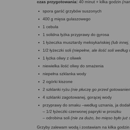
czas przygotowania:
40 minut + kilka godzin
(nam
spora garść grzybów suszonych
400 g mięsa gulaszowego
1 cebula
1 solidna łyżka przyprawy do gyrosa
1 łyżeczka musztardy meksykańskiej
(lub innej
1/2 łyżeczki soli
(niepełne, ale ilość soli wedłu
1 łyżka oliwy z oliwek
niewielka ilość oliwy do smażenia
niepełna szklanka wody
2 ogórki kiszone
2 szklanki ryżu
(nie płuczę go przed gotowanie
4 szklanki zagotowanej, gorącej wody
przyprawy do smaku –według uznania, ja doda
– 1/2 łyżeczki czerwonej papryki w proszku
– odrobina soli
(nie za dużo, bo mięso było już 
Grzyby zalewam wodą i zostawiam na kilka godzi