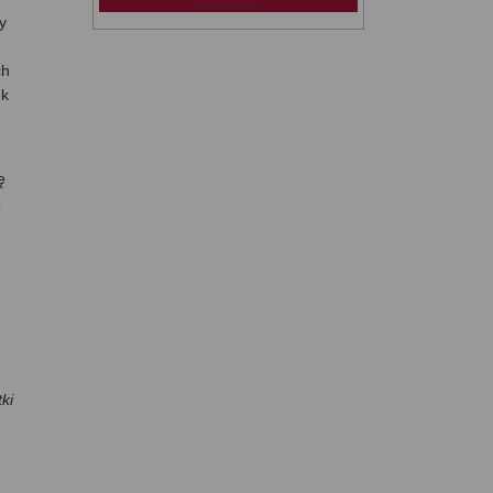
y
ch
ek
ę
o
ki