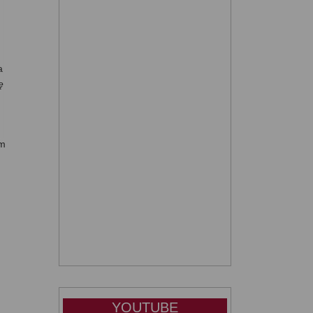
a
ę
am
YOUTUBE