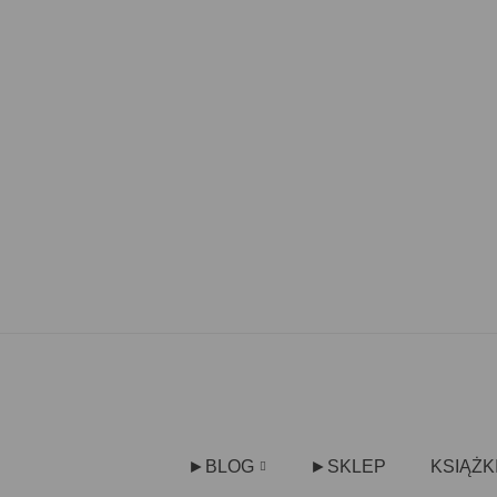
►BLOG
►SKLEP
KSIĄŻK