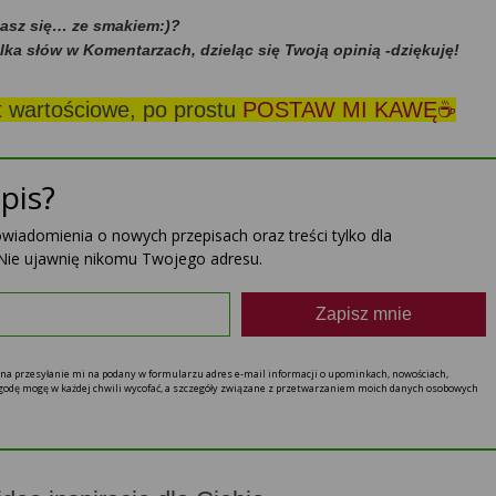
dasz się… ze smakiem:)?
ilka słów w Komentarzach, dzieląc się Twoją opinią -dziękuję!
st wartościowe, po prostu
POSTAW MI KAWĘ☕
pis?
powiadomienia o nowych przepisach oraz treści tylko dla
Nie ujawnię nikomu Twojego adresu.
Zapisz mnie
ę na przesyłanie mi na podany w formularzu adres e-mail informacji o upominkach, nowościach,
 zgodę mogę w każdej chwili wycofać, a szczegóły związane z przetwarzaniem moich danych osobowych