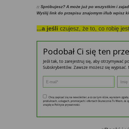
:: Spróbujesz? A może już po wszystkim i zaja
Wyślij link do przepisu znajomym i/lub wpisz k
...a jeśli
czujesz, że to, co robię je
Podobał Ci się ten prze
Jeśli tak, to zarejestruj się, aby otrzymywać 
Subskrybentów. Zawsze możesz się wypisać. 
Chcę zapisać się na newsletter, a co za tym idzie, wyrażam zgod
produktach, usługach, promocjach i ofertach Skutecznie.Tv Wiem, że
znajdę w Polityce prywatności.