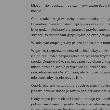
Mięso myję i osuszam, po czym wykrawam tłuste ka
kostkę.
Cebulę także kroję w niezbyt drobną kostkę, dodaj
Dokładnie mieszam całość z przyprawami i pod prz
kilka godzin.
Najlepiej przygotować grzyby i mięso
spieszę, to namaczam grzyby tylko na czas przy
W kolejnym etapie grzyby płuczę i odciskam z na
W garnku rozgrzewam niewielką ilość oliwy z oliwe
ich od razu, tylko bezpośrednio po włożeniu trzym
spodu. Dopiero wówczas mieszam i opiekam z każde
mięso powinno już się przypiekać i puszczać sos. 
potrzebowało jakichś 20 minut, ale ten czas oczywi
mieszam, aby się nie przypaliło:)
Ogórki ścieram na tarce o grubych oczkach lub kro
jeszcze chwilkę duszę je razem pod przykryciem, 
Kiedy mięso jest miękkie i kruche, dodaję ryż i d
pokryło się sosem z garnka. Następnie zalewam g
(najczęściej dodaję, bo danie powinno być wilgotn