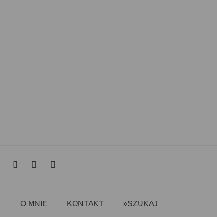
I
O MNIE
KONTAKT
»SZUKAJ