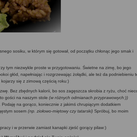
snego sosiku, w którym się gotował, od początku chłonąc jego smak i
rzy tym niezwykle proste w przygotowaniu. Świetne na zimę, bo jego
koi głód, napełniając i rozgrzewając żołądki, ale też da podniebieniu 
ojarzy się z zimową częścią roku:)
wę. Bez zbędnych kalorii, bo sos zagęszcza skrobia z ryżu, choć niec
to gości na naszym stole
(w różnych odmianach przyprawowych:))
. Podaję na gorąco, koniecznie z jakimś chrupiącym dodatkiem
 gęstym sosem
(np. ziołowo-miętowy czy tatarski)
Spróbuj, bo moim
racy i w przerwie zamiast kanapki zjeść gorący pilaw:)