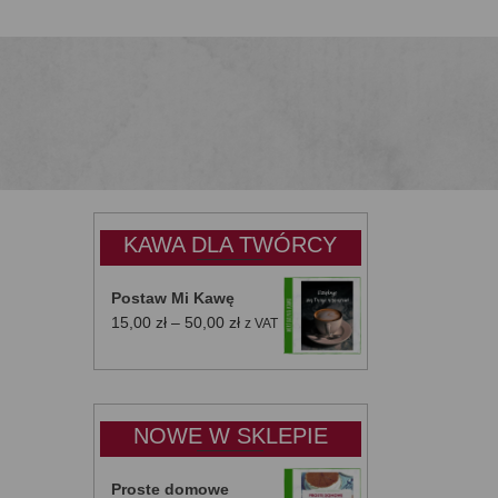
KAWA DLA TWÓRCY
Postaw Mi Kawę
Zakres
15,00
zł
–
50,00
zł
z VAT
cen:
od
15,00 zł
do
NOWE W SKLEPIE
50,00 zł
Proste domowe