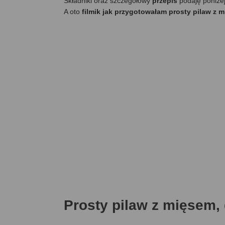
Składniki oraz szczegółowy
przepis
podaję poniże
A oto
filmik jak przygotowałam prosty pilaw z 
Prosty pilaw z mięsem,