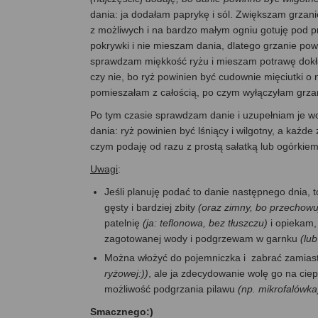
dania: ja dodałam paprykę i sól. Zwiększam grza
z możliwych i na bardzo małym ogniu gotuję pod p
pokrywki i nie mieszam dania, dlatego grzanie pow
sprawdzam miękkość ryżu i mieszam potrawę dokła
czy nie, bo ryż powinien być cudownie mięciutki o 
pomieszałam z całością, po czym wyłączyłam grzan
Po tym czasie sprawdzam danie i uzupełniam je w
dania: ryż powinien być lśniący i wilgotny, a każd
czym podaję od razu z prostą sałatką lub ogórkie
Uwagi
:
Jeśli planuję podać to danie następnego dnia, 
gęsty i bardziej zbity
(oraz zimny, bo przechowu
patelnię
(ja: teflonowa, bez tłuszczu)
i opiekam, 
zagotowanej wody i podgrzewam w garnku
(lu
Można włożyć do pojemniczka i zabrać zamiast
ryżowej:))
, ale ja zdecydowanie wolę go na cie
możliwość podgrzania pilawu
(np. mikrofalówka
Smacznego:)