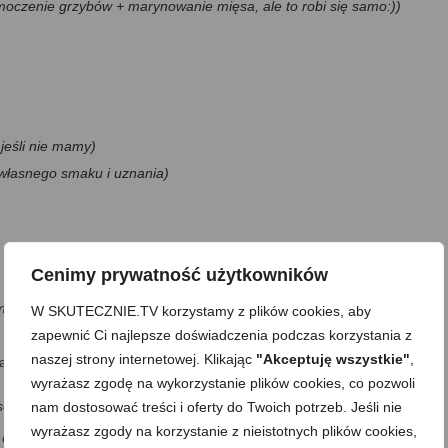
oczenie grzybów + marynowanie mięsa, ale to robi się samo:))
, jeśli nie mamy)
g własnego smaku i uznania)
Cenimy prywatność użytkowników
m)
W SKUTECZNIE.TV korzystamy z plików cookies, aby
zapewnić Ci najlepsze doświadczenia podczas korzystania z
naszej strony internetowej. Klikając
"Akceptuję wszystkie"
,
łam:
wyrażasz zgodę na wykorzystanie plików cookies, co pozwoli
solone i kiszone ogórki również wniosą słoność:))
nam dostosować treści i oferty do Twoich potrzeb. Jeśli nie
wyrażasz zgody na korzystanie z nieistotnych plików cookies,
n do namoczenia.