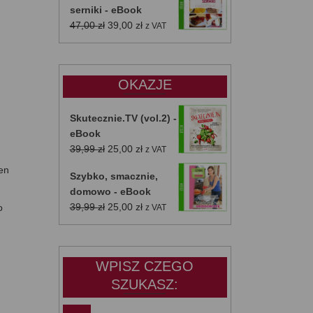
serniki - eBook
Pierwotna
Aktualna
47,00
zł
39,00
zł
z VAT
cena
cena
wynosiła:
wynosi:
47,00 zł.
39,00 zł.
OKAZJE
Skutecznie.TV (vol.2) -
eBook
Pierwotna
Aktualna
39,99
zł
25,00
zł
z VAT
cena
cena
ten
Szybko, smacznie,
wynosiła:
wynosi:
domowo - eBook
39,99 zł.
25,00 zł.
Pierwotna
Aktualna
39,99
zł
25,00
zł
o
z VAT
cena
cena
wynosiła:
wynosi:
39,99 zł.
25,00 zł.
WPISZ CZEGO
SZUKASZ: