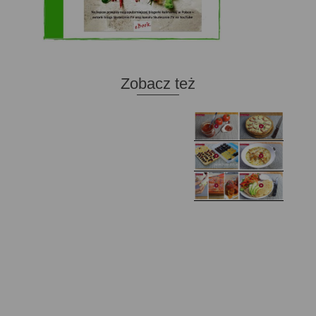
Zobacz też
Domowy ketchup (bez
Tarta francuska z
cukru)
cebulą i pomidorem
Zupa kurkowa z
Domowe żelki
selerem i pietruszką
Zapiekany naleśnik z
mięsem i pieczarkami. I
Gołąbki z cukinii
prosta sałatka
Najprostszy klasyczny
chlebek bananowy
Kotlety ruskie
(zawsze się uda!)