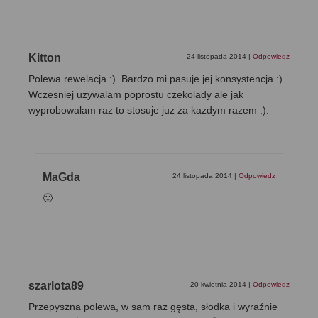
Kitton
24 listopada 2014
|
Odpowiedz
Polewa rewelacja :). Bardzo mi pasuje jej konsystencja :).
Wczesniej uzywalam poprostu czekolady ale jak
wyprobowalam raz to stosuje juz za kazdym razem :).
MaGda
24 listopada 2014
|
Odpowiedz
🙂
szarlota89
20 kwietnia 2014
|
Odpowiedz
Przepyszna polewa, w sam raz gęsta, słodka i wyraźnie