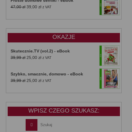
Proste domowe serniki - eBook
Pierwotna
Aktualna
47,00
zł
39,00
zł
z VAT
cena
cena
wynosiła:
wynosi:
47,00 zł.
39,00 zł.
OKAZJE
Skutecznie.TV (vol.2) - eBook
Pierwotna
Aktualna
39,99
zł
25,00
zł
z VAT
cena
cena
wynosiła:
wynosi:
Szybko, smacznie, domowo - eBook
39,99 zł.
25,00 zł.
Pierwotna
Aktualna
39,99
zł
25,00
zł
z VAT
cena
cena
wynosiła:
wynosi:
39,99 zł.
25,00 zł.
WPISZ CZEGO SZUKASZ: