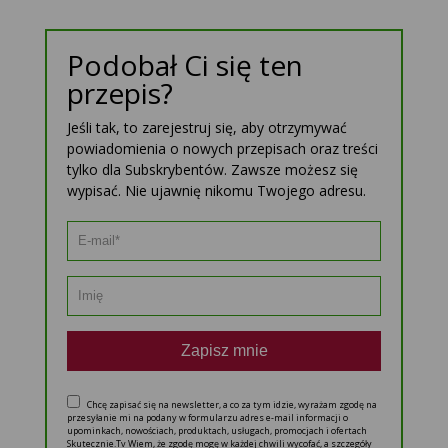
Podobał Ci się ten
przepis?
Jeśli tak, to zarejestruj się, aby otrzymywać
powiadomienia o nowych przepisach oraz treści
tylko dla Subskrybentów. Zawsze możesz się
wypisać. Nie ujawnię nikomu Twojego adresu.
Zapisz mnie
Chcę zapisać się na newsletter, a co za tym idzie, wyrażam zgodę na
przesyłanie mi na podany w formularzu adres e-mail informacji o
upominkach, nowościach, produktach, usługach, promocjach i ofertach
Skutecznie.Tv Wiem, że zgodę mogę w każdej chwili wycofać, a szczegóły