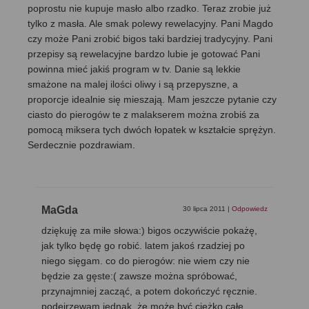
poprostu nie kupuje masło albo rzadko. Teraz zrobie już
tylko z masła. Ale smak polewy rewelacyjny. Pani Magdo
czy może Pani zrobić bigos taki bardziej tradycyjny. Pani
przepisy są rewelacyjne bardzo lubie je gotować Pani
powinna mieć jakiś program w tv. Danie są lekkie
smażone na malej ilości oliwy i są przepyszne, a
proporcje idealnie się mieszają. Mam jeszcze pytanie czy
ciasto do pierogów te z malakserem można zrobiś za
pomocą miksera tych dwóch łopatek w kształcie sprężyn.
Serdecznie pozdrawiam.
MaGda
30 lipca 2011
|
Odpowiedz
dziękuję za miłe słowa:) bigos oczywiście pokażę,
jak tylko będę go robić. latem jakoś rzadziej po
niego sięgam. co do pierogów: nie wiem czy nie
będzie za gęste:( zawsze można spróbować,
przynajmniej zacząć, a potem dokończyć ręcznie.
podejrzewam jednak, że może być ciężko całe