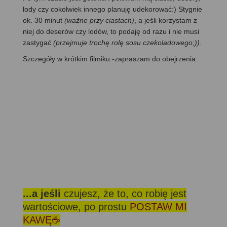
lody czy cokolwiek innego planuję udekorować:) Stygnie
ok. 30 minut
(ważne przy ciastach)
, a jeśli korzystam z
niej do deserów czy lodów, to podaję od razu i nie musi
zastygać
(przejmuje trochę rolę sosu czekoladowego;))
.
Szczegóły w krótkim filmiku -zapraszam do obejrzenia:
...a jeśli
czujesz, że to, co robię jest
wartościowe, po prostu
POSTAW MI
KAWĘ☕