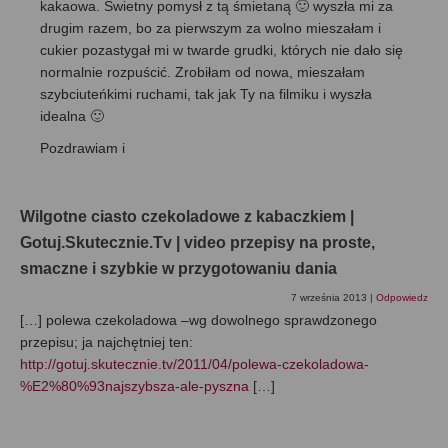
kakaowa. Świetny pomysł z tą śmietaną 🙂 wyszła mi za
drugim razem, bo za pierwszym za wolno mieszałam i
cukier pozastygał mi w twarde grudki, których nie dało się
normalnie rozpuścić. Zrobiłam od nowa, mieszałam
szybciuteńkimi ruchami, tak jak Ty na filmiku i wyszła
idealna 🙂
Pozdrawiam i
Wilgotne ciasto czekoladowe z kabaczkiem |
Gotuj.Skutecznie.Tv | video przepisy na proste,
smaczne i szybkie w przygotowaniu dania
7 września 2013
|
Odpowiedz
[…] polewa czekoladowa –wg dowolnego sprawdzonego
przepisu; ja najchętniej ten:
http://gotuj.skutecznie.tv/2011/04/polewa-czekoladowa-
%E2%80%93najszybsza-ale-pyszna
[…]