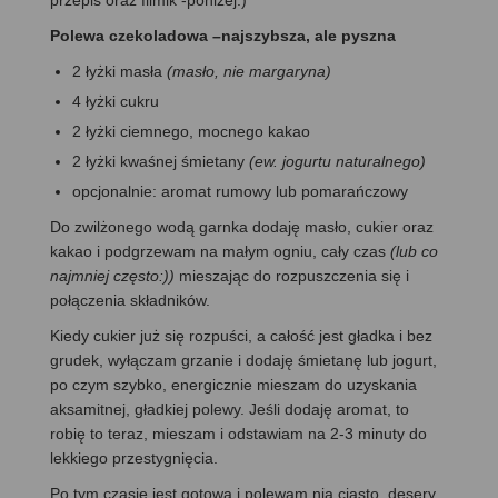
przepis oraz filmik -poniżej:)
Polewa czekoladowa –najszybsza, ale pyszna
2 łyżki masła
(masło, nie margaryna)
4 łyżki cukru
2 łyżki ciemnego, mocnego kakao
2 łyżki kwaśnej śmietany
(ew. jogurtu naturalnego)
opcjonalnie: aromat rumowy lub pomarańczowy
Do zwilżonego wodą garnka dodaję masło, cukier oraz
kakao i podgrzewam na małym ogniu, cały czas
(lub co
najmniej często:))
mieszając do rozpuszczenia się i
połączenia składników.
Kiedy cukier już się rozpuści, a całość jest gładka i bez
grudek, wyłączam grzanie i dodaję śmietanę lub jogurt,
po czym szybko, energicznie mieszam do uzyskania
aksamitnej, gładkiej polewy. Jeśli dodaję aromat, to
robię to teraz, mieszam i odstawiam na 2-3 minuty do
lekkiego przestygnięcia.
Po tym czasie jest gotowa i polewam nią ciasto, desery,