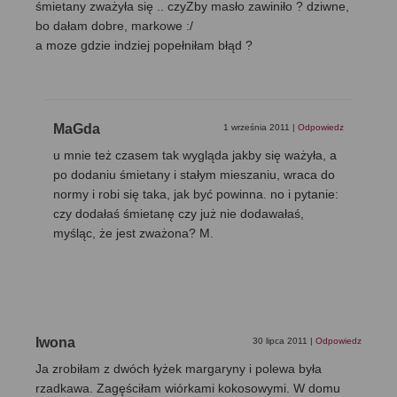
śmietany zważyła się .. czyZby masło zawiniło ? dziwne,
bo dałam dobre, markowe :/
a moze gdzie indziej popełniłam błąd ?
MaGda
1 września 2011
|
Odpowiedz
u mnie też czasem tak wygląda jakby się ważyła, a
po dodaniu śmietany i stałym mieszaniu, wraca do
normy i robi się taka, jak być powinna. no i pytanie:
czy dodałaś śmietanę czy już nie dodawałaś,
myśląc, że jest zważona? M.
Iwona
30 lipca 2011
|
Odpowiedz
Ja zrobiłam z dwóch łyżek margaryny i polewa była
rzadkawa. Zagęściłam wiórkami kokosowymi. W domu