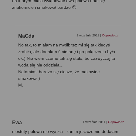
na którym miała wylądować owa polewa udał się
znakomicie i smakował bardzo 🙂
MaGda
1 września 2011
|
Odpowiedz
No tak, to miałam na myśli: też mi się tak kiedyś
zrobiło, ale dodałam śmietanę i po połączeniu było
ok:) Nie wiem czemu tak się stało, bo zazwyczaj ta
woda się nie oddziela…
Natomiast bardzo się cieszę, że makowiec
smakował:)
M.
Ewa
1 września 2011
|
Odpowiedz
niestety polewa nie wyszła.. zanim jeszcze nie dodałam