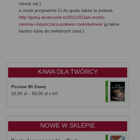
cieszę się:)
a może przypadnie Ci do gustu także ta polewa:
http://gotuj.skutecznie.tv/2011/01/jak-zrobic-
ciemna-i-blyszczaca-polewe-czekoladowa/
ją także
bardzo lubię do niektórych ciast:)
KAWA DLA TWÓRCY
Postaw Mi Kawę
Zakres
15,00
zł
–
50,00
zł
z VAT
cen:
od
15,00 zł
do
NOWE W SKLEPIE
50,00 zł