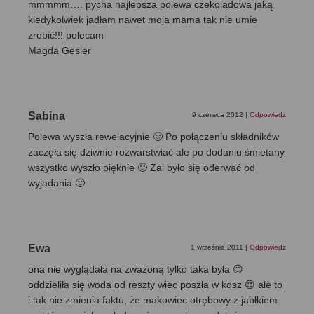
mmmmm…. pycha najlepsza polewa czekoladowa jaką
kiedykolwiek jadłam nawet moja mama tak nie umie
zrobić!!! polecam
Magda Gesler
Sabina
9 czerwca 2012
|
Odpowiedz
Polewa wyszła rewelacyjnie 🙂 Po połączeniu składników
zaczęła się dziwnie rozwarstwiać ale po dodaniu śmietany
wszystko wyszło pięknie 🙂 Żal było się oderwać od
wyjadania 🙂
Ewa
1 września 2011
|
Odpowiedz
ona nie wyglądała na zważoną tylko taka była 😉
oddzieliła się woda od reszty wiec poszła w kosz 😉 ale to
i tak nie zmienia faktu, że makowiec otrębowy z jabłkiem