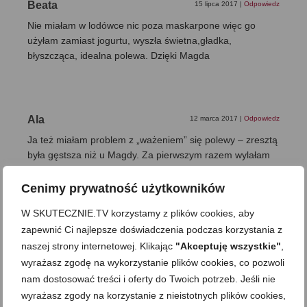
Beata
15 lipca 2017
|
Odpowiedz
Nie miałam w lodówce nic poza maskarpone więc go
użyłam zamiast jogurtu, wyszła świetna,gładka,
błyszcząca, idealna polewa. Dzięki Magda
Ala
12 marca 2017
|
Odpowiedz
Ja też miałam problem z „ważeniem” się polewy – zresztą
była gęstsza niż u Magdy. Za pierwszym razem wylałam
bo mi się jeszcze przypaliła. Za Chiny cukier się nie
rozpuszczał..Za drugim gdy robiło się tak samo – dolałam
Cenimy prywatność użytkowników
wody z kranu i polewa z miłym pośpiechem zrobiła się jak
W SKUTECZNIE.TV korzystamy z plików cookies, aby
na filmiku. Chwilę pogotowałam ją by odparował nadmiar i
zapewnić Ci najlepsze doświadczenia podczas korzystania z
dodałam jogurtu – jest super.. Chyba klucz do tej
grudkowatości to za mało wody w garnuszku przed
naszej strony internetowej. Klikając
"Akceptuję wszystkie"
,
dodaniem masła – musi jej być nie klika kropelek ale z
wyrażasz zgodę na wykorzystanie plików cookies, co pozwoli
łyżka czy 2 🙂
nam dostosować treści i oferty do Twoich potrzeb. Jeśli nie
wyrażasz zgody na korzystanie z nieistotnych plików cookies,