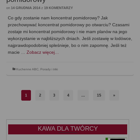
on
14 GRUDNIA 2014
z
19 KOMENTARZY
Co gdy zostanie nam koncentrat pomidorowy? Jak
przechowywać koncentrat pomidorowy po otwarciu? Czasami
zostaje mi koncentrat pomidorowy i nie mam planów na jego
wykorzystanie w najbliższych dniach. Jeśli zostawię w lodówce,
najprawdopodobniej spleśnieje, bo o nim zapomnę. Jeśli też
macie …
Zobacz więcej…
Kuchenne ABC
,
Porady i triki
1
2
3
4
…
15
»
KAWA DLA TWÓRCY