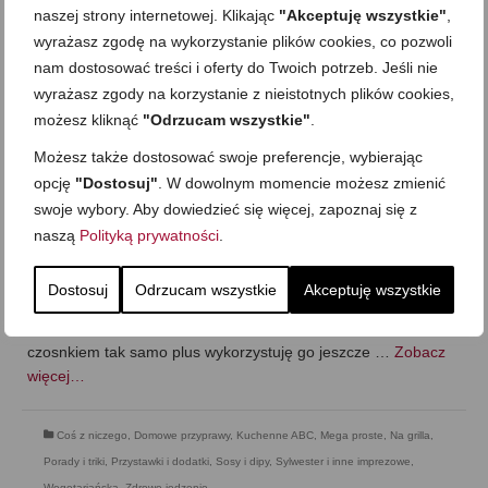
naszej strony internetowej. Klikając
"Akceptuję wszystkie"
,
wyrażasz zgodę na wykorzystanie plików cookies, co pozwoli
nam dostosować treści i oferty do Twoich potrzeb. Jeśli nie
wyrażasz zgody na korzystanie z nieistotnych plików cookies,
możesz kliknąć
"Odrzucam wszystkie"
.
Możesz także dostosować swoje preferencje, wybierając
opcję
"Dostosuj"
. W dowolnym momencie możesz zmienić
Oliwa grzybowa i czosnkowa
swoje wybory. Aby dowiedzieć się więcej, zapoznaj się z
on
11 MARCA 2016
z
23 KOMENTARZE
naszą
Polityką prywatności
.
Dzisiaj oliwy smakowe, a właściwie oliwa grzybowa i olej
czosnkowy. Tak przygotowaną oliwę zwykle wykorzystuję na
Dostosuj
Odrzucam wszystkie
Akceptuję wszystkie
zimno np. do sałatek, skrapiania warzyw, ziemniaków w
mundurkach, łososia, pizzy czy do pieczywa, a olej z
czosnkiem tak samo plus wykorzystuję go jeszcze …
Zobacz
więcej…
Coś z niczego
,
Domowe przyprawy
,
Kuchenne ABC
,
Mega proste
,
Na grilla
,
Porady i triki
,
Przystawki i dodatki
,
Sosy i dipy
,
Sylwester i inne imprezowe
,
Wegetariańska
,
Zdrowe jedzenie