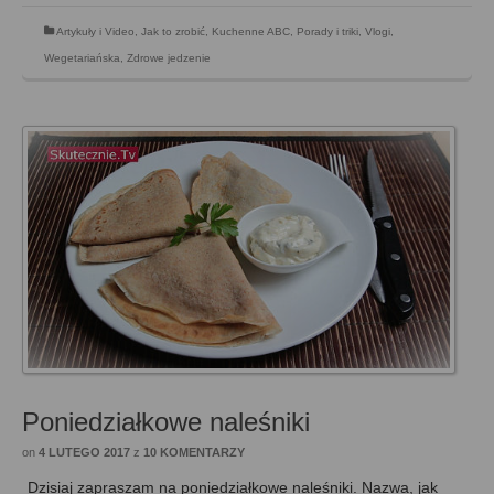
Artykuły i Video
,
Jak to zrobić
,
Kuchenne ABC
,
Porady i triki
,
Vlogi
,
Wegetariańska
,
Zdrowe jedzenie
Poniedziałkowe naleśniki
on
4 LUTEGO 2017
z
10 KOMENTARZY
Dzisiaj zapraszam na poniedziałkowe naleśniki. Nazwa, jak