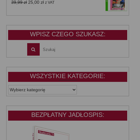
Pierwotna
Aktualna
39,99
zł
25,00
zł
z VAT
cena
cena
wynosiła:
wynosi:
39,99 zł.
25,00 zł.
WPISZ CZEGO SZUKASZ:
WSZYSTKIE KATEGORIE:
WSZYSTKIE
KATEGORIE:
BEZPŁATNY JADŁOSPIS: