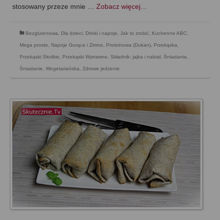
stosowany przeze mnie …
Zobacz więcej…
Bezglutenowa
,
Dla dzieci
,
Drinki i napoje
,
Jak to zrobić
,
Kuchenne ABC
,
Mega proste
,
Napoje Gorące i Zimne
,
Proteinowa (Dukan)
,
Przekąska
,
Przekąski Słodkie
,
Przekąski Wytrawne
,
Składnik: jajka i nabiał
,
Śniadania
,
Śniadanie
,
Wegetariańska
,
Zdrowe jedzenie