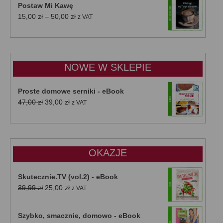
Postaw Mi Kawę
Zakres
15,00
zł
–
50,00
zł
z VAT
cen:
od
15,00 zł
do
NOWE W SKLEPIE
50,00 zł
Proste domowe serniki - eBook
Pierwotna
Aktualna
47,00
zł
39,00
zł
z VAT
cena
cena
wynosiła:
wynosi:
47,00 zł.
39,00 zł.
OKAZJE
Skutecznie.TV (vol.2) - eBook
Pierwotna
Aktualna
39,99
zł
25,00
zł
z VAT
cena
cena
wynosiła:
wynosi:
Szybko, smacznie, domowo - eBook
39,99 zł.
25,00 zł.