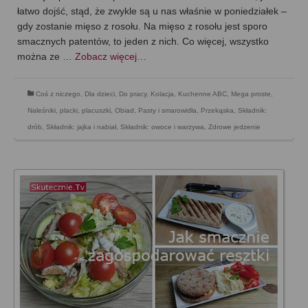
łatwo dojść, stąd, że zwykle są u nas właśnie w poniedziałek –
gdy zostanie mięso z rosołu. Na mięso z rosołu jest sporo
smacznych patentów, to jeden z nich. Co więcej, wszystko
można ze …
Zobacz więcej…
Coś z niczego
,
Dla dzieci
,
Do pracy
,
Kolacja
,
Kuchenne ABC
,
Mega proste
,
Naleśniki, placki, placuszki
,
Obiad
,
Pasty i smarowidła
,
Przekąska
,
Składnik:
drób
,
Składnik: jajka i nabiał
,
Składnik: owoce i warzywa
,
Zdrowe jedzenie