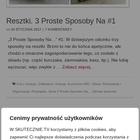
Resztki. 3 Proste Sposoby Na #1
on
24 STYCZNIA 2017
z
7 KOMENTARZY
„3 Proste Sposoby Na…” #1: W dzisiejszym odcinku trzy
sposoby na resztki. Brzmi to nie do końca apetycznie, ale
chodzi o smaczne zagospodarowanie tego, co zostało z
obiadu (np. część kurczaka, ziemniaków, kasz, itp.). Nie lubię
wyrzucać, więc zwykle z …
Zobacz więcej…
Coś z niczego
,
Grillowane
,
Kolacja
,
Kuchenne ABC
,
Obiad
,
Planowanie i
Organizacja
,
Przekąska
,
Seria 3 Proste Sposoby Na...
,
Zdrowe jedzenie
Cenimy prywatność użytkowników
W SKUTECZNIE.TV korzystamy z plików cookies, aby
zapewnić Ci najlepsze doświadczenia podczas korzystania z