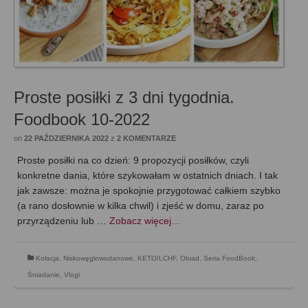
Proste posiłki z 3 dni tygodnia.
Foodbook 10-2022
on
22 PAŹDZIERNIKA 2022
z
2 KOMENTARZE
Proste posiłki na co dzień: 9 propozycji posiłków, czyli
konkretne dania, które szykowałam w ostatnich dniach. I tak
jak zawsze: można je spokojnie przygotować całkiem szybko
(a rano dosłownie w kilka chwil) i zjeść w domu, zaraz po
przyrządzeniu lub …
Zobacz więcej…
Kolacja
,
Niskowęglowodanowe, KETO/LCHF
,
Obiad
,
Seria FoodBook
,
Śniadanie
,
Vlogi