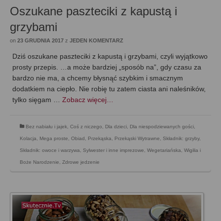
Oszukane paszteciki z kapustą i
grzybami
on
23 GRUDNIA 2017
z
JEDEN KOMENTARZ
Dziś oszukane paszteciki z kapustą i grzybami, czyli wyjątkowo
prosty przepis. …a może bardziej „sposób na”, gdy czasu za
bardzo nie ma, a chcemy błysnąć szybkim i smacznym
dodatkiem na ciepło. Nie robię tu zatem ciasta ani naleśników,
tylko sięgam …
Zobacz więcej…
Bez nabiału i jajek
,
Coś z niczego
,
Dla dzieci
,
Dla niespodziewanych gości
,
Kolacja
,
Mega proste
,
Obiad
,
Przekąska
,
Przekąski Wytrawne
,
Składnik: grzyby
,
Składnik: owoce i warzywa
,
Sylwester i inne imprezowe
,
Wegetariańska
,
Wigilia i
Boże Narodzenie
,
Zdrowe jedzenie