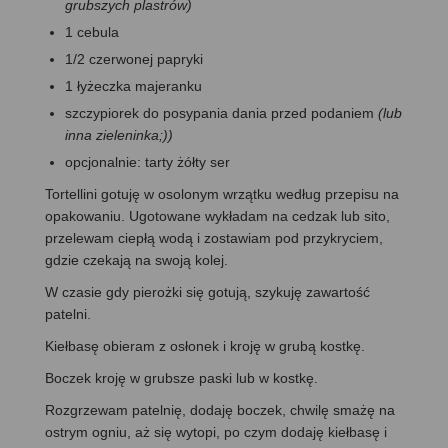
grubszych plastrów)
1 cebula
1/2 czerwonej papryki
1 łyżeczka majeranku
szczypiorek do posypania dania przed podaniem
(lub
inna zieleninka;))
opcjonalnie: tarty żółty ser
Tortellini gotuję w osolonym wrzątku według przepisu na
opakowaniu. Ugotowane wykładam na cedzak lub sito,
przelewam ciepłą wodą i zostawiam pod przykryciem,
gdzie czekają na swoją kolej.
W czasie gdy pierożki się gotują, szykuję zawartość
patelni.
Kiełbasę obieram z osłonek i kroję w grubą kostkę.
Boczek kroję w grubsze paski lub w kostkę.
Rozgrzewam patelnię, dodaję boczek, chwilę smażę na
ostrym ogniu, aż się wytopi, po czym dodaję kiełbasę i