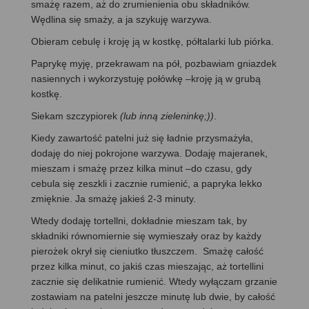
smażę razem, aż do zrumienienia obu składników.
Wędlina się smaży, a ja szykuję warzywa.
Obieram cebulę i kroję ją w kostkę, półtalarki lub piórka.
Paprykę myję, przekrawam na pół, pozbawiam gniazdek
nasiennych i wykorzystuję połówkę –kroję ją w grubą
kostkę.
Siekam szczypiorek
(lub inną zieleninkę;))
.
Kiedy zawartość patelni już się ładnie przysmażyła,
dodaję do niej pokrojone warzywa. Dodaję majeranek,
mieszam i smażę przez kilka minut –do czasu, gdy
cebula się zeszkli i zacznie rumienić, a papryka lekko
zmięknie. Ja smażę jakieś 2-3 minuty.
Wtedy dodaję tortellni, dokładnie mieszam tak, by
składniki równomiernie się wymieszały oraz by każdy
pierożek okrył się cieniutko tłuszczem. Smażę całość
przez kilka minut, co jakiś czas mieszając, aż tortellini
zacznie się delikatnie rumienić. Wtedy wyłączam grzanie
zostawiam na patelni jeszcze minutę lub dwie, by całość