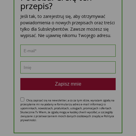
przepis?
Jeśli tak, to zarejestruj się, aby otrzymywać
powiadomienia o nowych przepisach oraz treści
tylko dla Subskrybentów. Zawsze możesz się
wypisać. Nie ujawnię nikomu Twojego adresu.
Zapisz mnie
Chcę zapisać się na newsletter, a co za tym idzie, wyrażam zgodę na
przesyłanie mi na podany w formularzu adres e-mail informacji o
upominkach, nowościach, produktach, usługach, promocjach i ofertach
Skutecznie.Tv Wiem, że zgodę mogę w każdej chwili wycofać, a szczegóły
związane z przetwarzaniem moich danych osobowych znajdę w Polityce
prywatności.