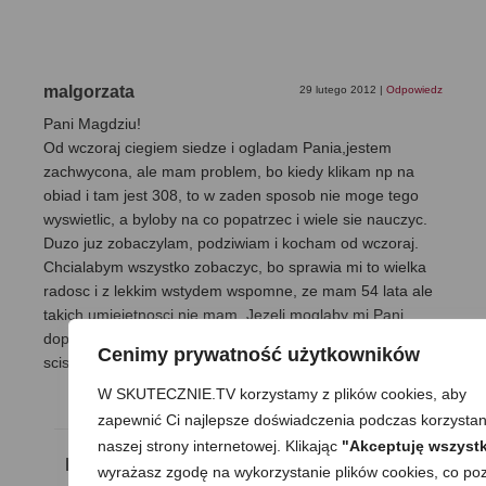
malgorzata
29 lutego 2012
|
Odpowiedz
Pani Magdziu!
Od wczoraj ciegiem siedze i ogladam Pania,jestem
zachwycona, ale mam problem, bo kiedy klikam np na
obiad i tam jest 308, to w zaden sposob nie moge tego
wyswietlic, a byloby na co popatrzec i wiele sie nauczyc.
Duzo juz zobaczylam, podziwiam i kocham od wczoraj.
Chcialabym wszystko zobaczyc, bo sprawia mi to wielka
radosc i z lekkim wstydem wspomne, ze mam 54 lata ale
takich umiejetnosci nie mam, Jezeli moglaby mi Pani
dopomoc w podpowiedzi to bardzo prosze.Pozdrawiam i
Cenimy prywatność użytkowników
sciskam cieplutko cudowna Pania domu…
W SKUTECZNIE.TV korzystamy z plików cookies, aby
zapewnić Ci najlepsze doświadczenia podczas korzystan
naszej strony internetowej. Klikając
"Akceptuję wszystk
MaGda
29 lutego 2012
|
Odpowiedz
wyrażasz zgodę na wykorzystanie plików cookies, co poz