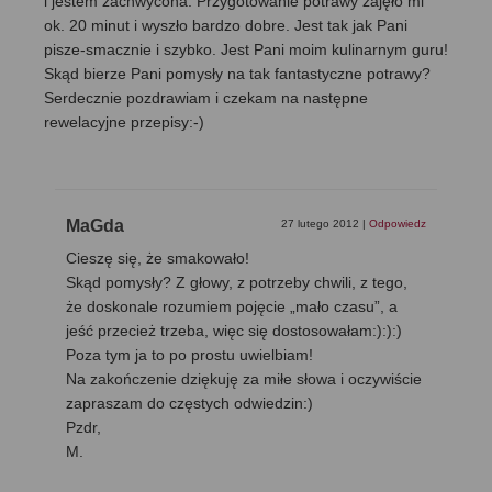
i jestem zachwycona. Przygotowanie potrawy zajęło mi
ok. 20 minut i wyszło bardzo dobre. Jest tak jak Pani
pisze-smacznie i szybko. Jest Pani moim kulinarnym guru!
Skąd bierze Pani pomysły na tak fantastyczne potrawy?
Serdecznie pozdrawiam i czekam na następne
rewelacyjne przepisy:-)
MaGda
27 lutego 2012
|
Odpowiedz
Cieszę się, że smakowało!
Skąd pomysły? Z głowy, z potrzeby chwili, z tego,
że doskonale rozumiem pojęcie „mało czasu”, a
jeść przecież trzeba, więc się dostosowałam:):):)
Poza tym ja to po prostu uwielbiam!
Na zakończenie dziękuję za miłe słowa i oczywiście
zapraszam do częstych odwiedzin:)
Pzdr,
M.