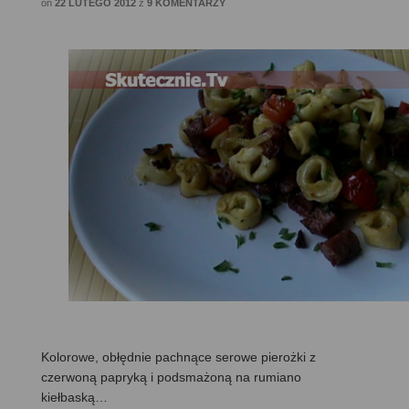
on
22 LUTEGO 2012
z
9 KOMENTARZY
Kolorowe, obłędnie pachnące serowe pierożki z
czerwoną papryką i podsmażoną na rumiano
kiełbaską…