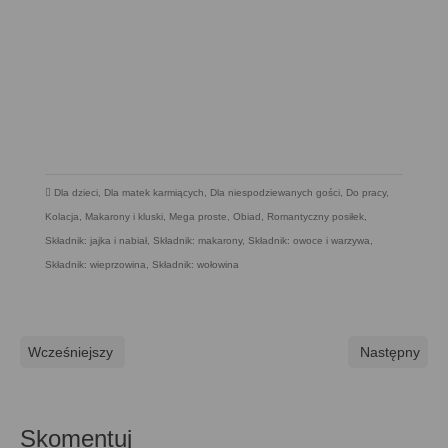
Dla dzieci
,
Dla matek karmiących
,
Dla niespodziewanych gości
,
Do pracy
,
Kolacja
,
Makarony i kluski
,
Mega proste
,
Obiad
,
Romantyczny posiłek
,
Składnik: jajka i nabiał
,
Składnik: makarony
,
Składnik: owoce i warzywa
,
Składnik: wieprzowina
,
Składnik: wołowina
Wcześniejszy
Następny
Skomentuj