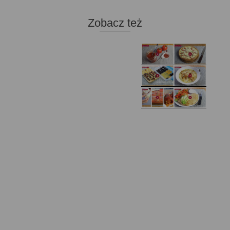
Zobacz też
Domowy ketchup (bez
Tarta francuska z
cukru)
cebulą i pomidorem
Zupa kurkowa z
Domowe żelki
selerem i pietruszką
Zapiekany naleśnik z
mięsem i pieczarkami. I
Gołąbki z cukinii
prosta sałatka
Najprostszy klasyczny
chlebek bananowy
Kotlety ruskie
(zawsze się uda!)