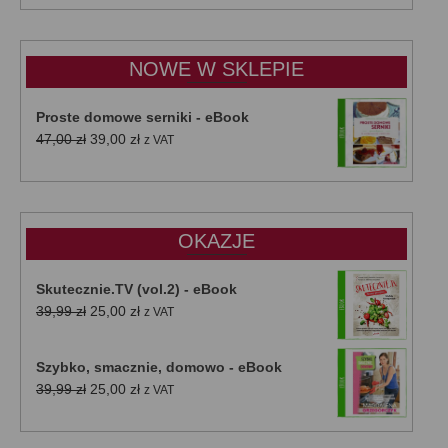
od
15,00 zł
do
NOWE W SKLEPIE
50,00 zł
Proste domowe serniki - eBook
Pierwotna
Aktualna
47,00
zł
39,00
zł
z VAT
cena
cena
wynosiła:
wynosi:
47,00 zł.
39,00 zł.
OKAZJE
Skutecznie.TV (vol.2) - eBook
Pierwotna
Aktualna
39,99
zł
25,00
zł
z VAT
cena
cena
wynosiła:
wynosi:
Szybko, smacznie, domowo - eBook
39,99 zł.
25,00 zł.
Pierwotna
Aktualna
39,99
zł
25,00
zł
z VAT
cena
cena
wynosiła:
wynosi: