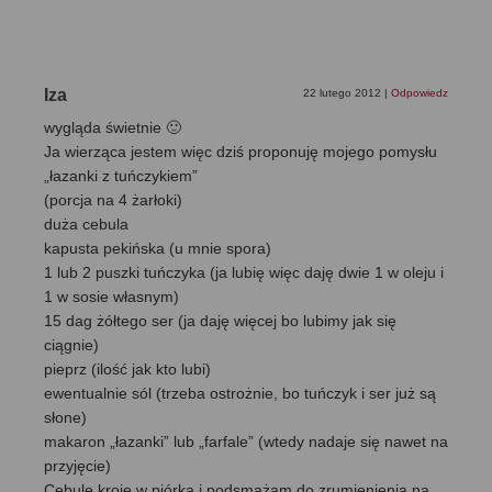
Iza
22 lutego 2012
|
Odpowiedz
wygląda świetnie 🙂
Ja wierząca jestem więc dziś proponuję mojego pomysłu
„łazanki z tuńczykiem”
(porcja na 4 żarłoki)
duża cebula
kapusta pekińska (u mnie spora)
1 lub 2 puszki tuńczyka (ja lubię więc daję dwie 1 w oleju i
1 w sosie własnym)
15 dag żółtego ser (ja daję więcej bo lubimy jak się
ciągnie)
pieprz (ilość jak kto lubi)
ewentualnie sól (trzeba ostrożnie, bo tuńczyk i ser już są
słone)
makaron „łazanki” lub „farfale” (wtedy nadaje się nawet na
przyjęcie)
Cebulę kroję w piórka i podsmażam do zrumienienia na