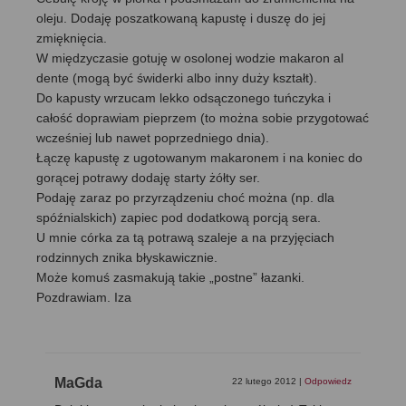
oleju. Dodaję poszatkowaną kapustę i duszę do jej
zmięknięcia.
W międzyczasie gotuję w osolonej wodzie makaron al
dente (mogą być świderki albo inny duży kształt).
Do kapusty wrzucam lekko odsączonego tuńczyka i
całość doprawiam pieprzem (to można sobie przygotować
wcześniej lub nawet poprzedniego dnia).
Łączę kapustę z ugotowanym makaronem i na koniec do
gorącej potrawy dodaję starty żółty ser.
Podaję zaraz po przyrządzeniu choć można (np. dla
spóźnialskich) zapiec pod dodatkową porcją sera.
U mnie córka za tą potrawą szaleje a na przyjęciach
rodzinnych znika błyskawicznie.
Może komuś zasmakują takie „postne” łazanki.
Pozdrawiam. Iza
MaGda
22 lutego 2012
|
Odpowiedz