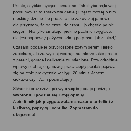
Proste, szybkie, sycące i smaczne. Tak chyba najłatwiej
podsumować to smakowite danie:) Często mówię o nim
męskie jedzenie, bo proszą o nie zazwyczaj panowie,
ale przyznam, że od czasu do czasu i ja chętnie po nie
sięgam. Nie tylko smakuje, pięknie pachnie i wygląda,
ale jest naprawdę pożywne -zimą po prostu jak znalazł;)
Czasami podaję je przyprószone żółtym serem i lekko
zapiekam, ale zazwyczaj wędruje na talerze takie prosto
z patelni, gorące i delikatnie zrumienione. Przy odrobinie
wprawy i dobrej organizacji pracy ciepły posiłek pojawia
się na stole praktycznie w ciągu 20 minut. Jestem
ciekawa czy i Wam posmakuje:)
Składniki oraz szczegółowy
przepis
podaję poniżej:)
Wypróbuj
i
podziel się
Twoją
opinią
!
A oto
filmik jak przygotowałam smażone tortellini z
kiełbasą, papryką i cebulką. Zapraszam do
obejrzenia!