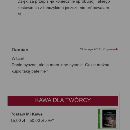
Dzięki za przepis -ja koniecznie spróbuję:) Takiego
zestawienia z tuńczykiem jeszcze nie próbowałam.
M.
Damian
22 lutego 2012
|
Odpowiedz
Witam!
Danie pyszne, ale ja mam inne pytanie. Gdzie można
kupić taką patelnie?
KAWA DLA TWÓRCY
Postaw Mi Kawę
Zakres
15,00
zł
–
50,00
zł
z VAT
cen: