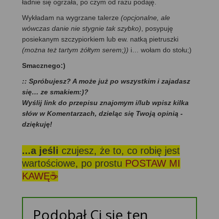
ładnie się ogrzała, po czym od razu podaję.
Wykładam na wygrzane talerze
(opcjonalne, ale
wówczas danie nie stygnie tak szybko)
, posypuję
posiekanym szczypiorkiem lub ew. natką pietruszki
(można też tartym żółtym serem;))
i… wołam do stołu;)
Smacznego:)
:: Spróbujesz? A może już po wszystkim i zajadasz
się… ze smakiem:)?
Wyślij link do przepisu znajomym i/lub wpisz kilka
słów w Komentarzach, dzieląc się Twoją opinią -
dziękuję!
...a jeśli
czujesz, że to, co robię jest
wartościowe, po prostu
POSTAW MI
KAWĘ☕
Podobał Ci się ten