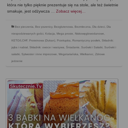
która nie tylko pięknie prezentuje się na stole, ale też świetnie
smakuje, jest odżywcza …
Zobacz więcej…
Bez pieczenia
,
Bez pszenicy
,
Bezglutenowa
,
Bezmleczna
,
Dla dzieci
,
Dla
niespodziewanych gości
,
Kolacja
,
Mega proste
,
Niskowęglowodanowe,
KETO/LCHF
,
Proteinowa (Dukan)
,
Przekąska
,
Romantyczny posiłek
,
Składnik:
jajka i nabiał
,
Składnik: owoce i warzywa
,
Śniadanie
,
Surówki i Sałatki
,
Surówki i
sałatki
,
Sylwester i inne imprezowe
,
Wegetariańska
,
Wielkanoc
,
Zdrowe
jedzenie