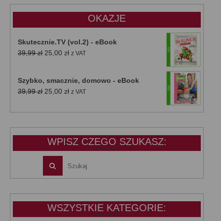
47,00 zł.
39,00 zł.
OKAZJE
Skutecznie.TV (vol.2) - eBook
Pierwotna
Aktualna
39,99
zł
25,00
zł
z VAT
cena
cena
wynosiła:
wynosi:
Szybko, smacznie, domowo - eBook
39,99 zł.
25,00 zł.
Pierwotna
Aktualna
39,99
zł
25,00
zł
z VAT
cena
cena
wynosiła:
wynosi:
39,99 zł.
25,00 zł.
WPISZ CZEGO SZUKASZ:
WSZYSTKIE KATEGORIE: