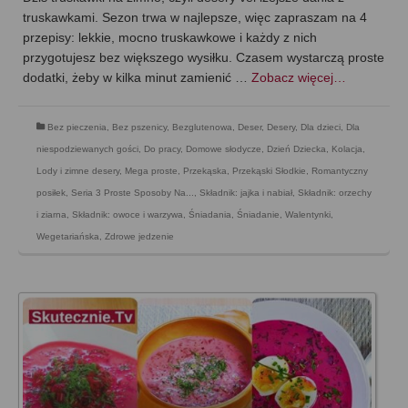
truskawkami. Sezon trwa w najlepsze, więc zapraszam na 4
przepisy: lekkie, mocno truskawkowe i każdy z nich
przygotujesz bez większego wysiłku. Czasem wystarczą proste
dodatki, żeby w kilka minut zamienić …
Zobacz więcej…
Bez pieczenia
,
Bez pszenicy
,
Bezglutenowa
,
Deser
,
Desery
,
Dla dzieci
,
Dla
niespodziewanych gości
,
Do pracy
,
Domowe słodycze
,
Dzień Dziecka
,
Kolacja
,
Lody i zimne desery
,
Mega proste
,
Przekąska
,
Przekąski Słodkie
,
Romantyczny
posiłek
,
Seria 3 Proste Sposoby Na...
,
Składnik: jajka i nabiał
,
Składnik: orzechy
i ziarna
,
Składnik: owoce i warzywa
,
Śniadania
,
Śniadanie
,
Walentynki
,
Wegetariańska
,
Zdrowe jedzenie