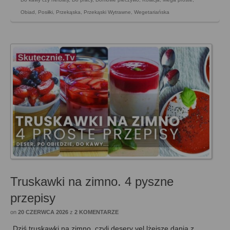
Obiad
,
Posiłki
,
Przekąska
,
Przekąski Wytrawne
,
Wegetariańska
Truskawki na zimno. 4 pyszne
przepisy
on
20 CZERWCA 2026
z
2 KOMENTARZE
Dziś truskawki na zimno, czyli desery vel lżejsze dania z