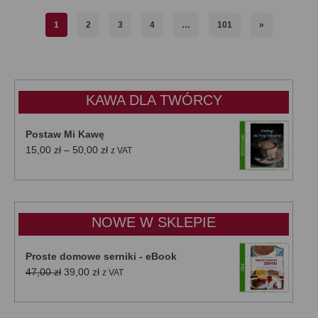
1
2
3
4
…
101
»
KAWA DLA TWÓRCY
Postaw Mi Kawę
Zakres
15,00
zł
–
50,00
zł
z VAT
cen:
od
15,00 zł
do
NOWE W SKLEPIE
50,00 zł
Proste domowe serniki - eBook
Pierwotna
Aktualna
47,00
zł
39,00
zł
z VAT
cena
cena
wynosiła:
wynosi: