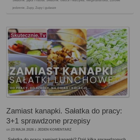
Składnik: jajka i nabiał
,
Składnik: owoce i warzywa
,
Wegetariańska
,
Zdrowe
jedzenie
,
Zupy
,
Zupy i gulasze
Zamiast kanapki. Sałatka do pracy:
3+1 sprawdzone przepisy
on
23 MAJA 2026
z
JEDEN KOMENTARZ
Sałatka do pracy zamiast kanapki? Dziś kilka sprawdzonych