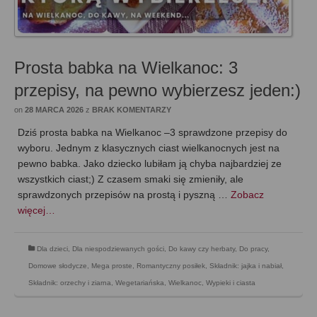
Prosta babka na Wielkanoc: 3
przepisy, na pewno wybierzesz jeden:)
on
28 MARCA 2026
z
BRAK KOMENTARZY
Dziś prosta babka na Wielkanoc –3 sprawdzone przepisy do
wyboru. Jednym z klasycznych ciast wielkanocnych jest na
pewno babka. Jako dziecko lubiłam ją chyba najbardziej ze
wszystkich ciast;) Z czasem smaki się zmieniły, ale
sprawdzonych przepisów na prostą i pyszną …
Zobacz
więcej…
Dla dzieci
,
Dla niespodziewanych gości
,
Do kawy czy herbaty
,
Do pracy
,
Domowe słodycze
,
Mega proste
,
Romantyczny posiłek
,
Składnik: jajka i nabiał
,
Składnik: orzechy i ziarna
,
Wegetariańska
,
Wielkanoc
,
Wypieki i ciasta