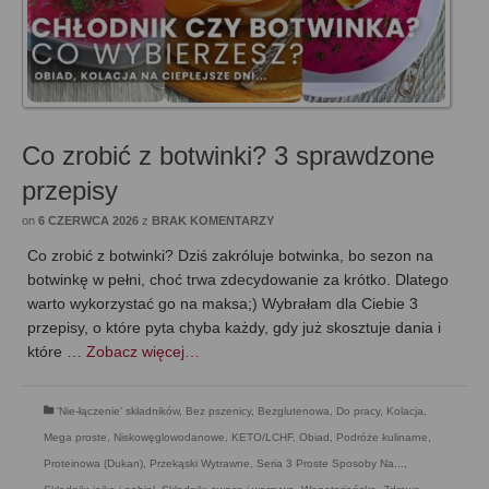
Co zrobić z botwinki? 3 sprawdzone
przepisy
on
6 CZERWCA 2026
z
BRAK KOMENTARZY
Co zrobić z botwinki? Dziś zakróluje botwinka, bo sezon na
botwinkę w pełni, choć trwa zdecydowanie za krótko. Dlatego
warto wykorzystać go na maksa;) Wybrałam dla Ciebie 3
przepisy, o które pyta chyba każdy, gdy już skosztuje dania i
które …
Zobacz więcej…
'Nie-łączenie' składników
,
Bez pszenicy
,
Bezglutenowa
,
Do pracy
,
Kolacja
,
Mega proste
,
Niskowęglowodanowe, KETO/LCHF
,
Obiad
,
Podróże kulinarne
,
Proteinowa (Dukan)
,
Przekąski Wytrawne
,
Seria 3 Proste Sposoby Na...
,