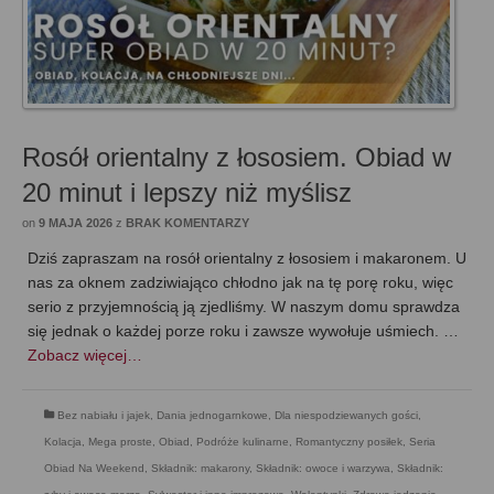
Rosół orientalny z łososiem. Obiad w
20 minut i lepszy niż myślisz
on
9 MAJA 2026
z
BRAK KOMENTARZY
Dziś zapraszam na rosół orientalny z łososiem i makaronem. U
nas za oknem zadziwiająco chłodno jak na tę porę roku, więc
serio z przyjemnością ją zjedliśmy. W naszym domu sprawdza
się jednak o każdej porze roku i zawsze wywołuje uśmiech. …
Zobacz więcej…
Bez nabiału i jajek
,
Dania jednogarnkowe
,
Dla niespodziewanych gości
,
Kolacja
,
Mega proste
,
Obiad
,
Podróże kulinarne
,
Romantyczny posiłek
,
Seria
Obiad Na Weekend
,
Składnik: makarony
,
Składnik: owoce i warzywa
,
Składnik: