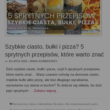
Szybkie ciasto, bułki i pizza? 5
sprytnych przepisów, które warto znać
on
18 LIPCA 2026
z
BRAK KOMENTARZY
Dziś szybkie ciasto, bułki i pizza, czyli 5 sprytnych przepisów,
które warto znać… Masz czasem ochotę na domowe ciasto,
miękkie bułki albo pizzę, ale bez długiego wyrabiania,
wyrastania czy stania w kuchni? To dobrze się składa, bo dziś
pięć sprytnych …
Zobacz więcej…
Bez pszenicy
,
Dania z mikrofalówki
,
Dla dzieci
,
Dla niespodziewanych gości
,
Do kawy czy herbaty
,
Do pracy
,
Domowe pieczywo
,
Kolacja
,
Mega proste
,