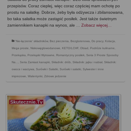
przepisów. Coraz cieplej, więc coraz częściej mam ochotę po
prostu na sałatkę. Dobrze, żeby była odżywcza i zbilansowana,
bo taka sałatka może zastąpić posiłek. Jest także świetnym
zamiennikiem kanapki na wynos, ale …
Zobacz więcej…
'Nie-łączenie' składników
,
Bez pieczenia
,
Bezglutenowa
,
Do pracy
,
Kolacja
,
Mega proste
,
Niskowęglowodanowe, KETO/LCHF
,
Obiad
,
Podróże kulinarne
,
Przekąska
,
Przekąski Wytrawne
,
Romantyczny posiłek
,
Seria 3 Proste Sposoby
Na...
,
Seria Zamiast kanapki
,
Składnik: drób
,
Składnik: jajka i nabiał
,
Składnik:
owoce i warzywa
,
Surówki i Sałatki
,
Surówki i sałatki
,
Sylwester i inne
imprezowe
,
Walentynki
,
Zdrowe jedzenie