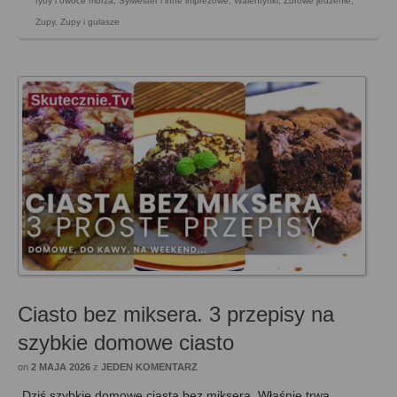
ryby i owoce morza
,
Sylwester i inne imprezowe
,
Walentynki
,
Zdrowe jedzenie
,
Zupy
,
Zupy i gulasze
Ciasto bez miksera. 3 przepisy na
szybkie domowe ciasto
on
2 MAJA 2026
z
JEDEN KOMENTARZ
Dziś szybkie domowe ciasta bez miksera. Właśnie trwa