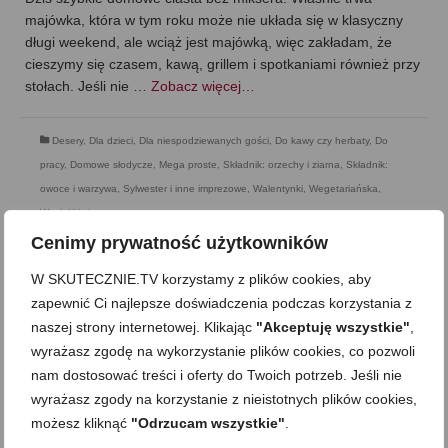
majówka, która w tym roku może nie układa się w klasyczny
długi weekend, ale wciąż jest majówką, więc zakładam, że
cieszymy się czasem, kawą, grillem i spotkaniami również przy
stołach. Jeśli nie …
Zobacz więcej…
Desery
,
Dla dzieci
,
Dla niespodziewanych gości
,
Do kawy czy herbaty
,
Do
pracy
,
Domowe słodycze
,
Mega proste
,
Składnik: orzechy i ziarna
,
Składnik:
owoce i warzywa
,
Sylwester i inne imprezowe
,
Walentynki
,
Wegetariańska
,
Wypieki i ciasta
Cenimy prywatność użytkowników
W SKUTECZNIE.TV korzystamy z plików cookies, aby
zapewnić Ci najlepsze doświadczenia podczas korzystania z
naszej strony internetowej. Klikając
"Akceptuję wszystkie"
,
wyrażasz zgodę na wykorzystanie plików cookies, co pozwoli
nam dostosować treści i oferty do Twoich potrzeb. Jeśli nie
wyrażasz zgody na korzystanie z nieistotnych plików cookies,
możesz kliknąć
"Odrzucam wszystkie"
.