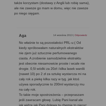
także korzystam (dostawy z Anglii lub robię sama),
ale nie zawsze go mam w domu, więc nie zawsze
po niego sięgam.
Aga
14 września 2013
|
Odpowiedz
No właśnie to są pozostałości PRL-u:( Od
kiedy spróbowałam naturalnych ekstraktów
nie zjem już sztucznie perfumowanego
ciasta. A zrobienie samodzielnie ekstraktu
jest obecnie niesamowicie proste i wcale nie
drogie. 0,5l wódki za 20zł i kilka lasek wanilii
(nawet 10) po 2 zł za sztukę wystarcza mi na
cały rok a piekę kilka razy w tyg. jak ktoś
używa sporadycznie to 200ml wystarczy mu
na cały rok.
To takie moje spostrzeżenia – przepraszam
jeśli zawracam głowę. Lubię Pani kanał ale
jak widzę jak Pani dolewa tą chemię to nieraz