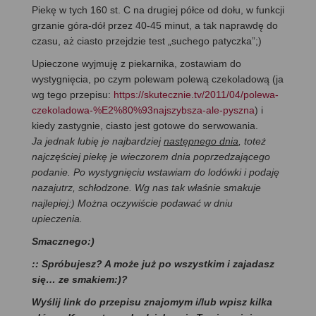
Piekę w tych 160 st. C na drugiej półce od dołu, w funkcji
grzanie góra-dół przez 40-45 minut, a tak naprawdę do
czasu, aż ciasto przejdzie test „suchego patyczka”;)
Upieczone wyjmuję z piekarnika, zostawiam do
wystygnięcia, po czym polewam polewą czekoladową (ja
wg tego przepisu:
https://skutecznie.tv/2011/04/polewa-
czekoladowa-%E2%80%93najszybsza-ale-pyszna
) i
kiedy zastygnie, ciasto jest gotowe do serwowania.
Ja jednak lubię je najbardziej
następnego dnia
, toteż
najczęściej piekę je wieczorem dnia poprzedzającego
podanie. Po wystygnięciu wstawiam do lodówki i podaję
nazajutrz, schłodzone. Wg nas tak właśnie smakuje
najlepiej:) Można oczywiście podawać w dniu
upieczenia.
Smacznego:)
:: Spróbujesz? A może już po wszystkim i zajadasz
się… ze smakiem:)?
Wyślij link do przepisu znajomym i/lub wpisz kilka