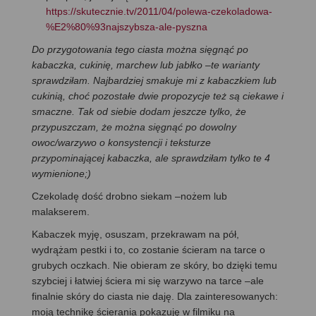
https://skutecznie.tv/2011/04/polewa-czekoladowa-
%E2%80%93najszybsza-ale-pyszna
Do przygotowania tego ciasta można sięgnąć po
kabaczka, cukinię, marchew lub jabłko –te warianty
sprawdziłam. Najbardziej smakuje mi z kabaczkiem lub
cukinią, choć pozostałe dwie propozycje też są ciekawe i
smaczne. Tak od siebie dodam jeszcze tylko, że
przypuszczam, że można sięgnąć po dowolny
owoc/warzywo o konsystencji i teksturze
przypominającej kabaczka, ale sprawdziłam tylko te 4
wymienione;)
Czekoladę dość drobno siekam –nożem lub
malakserem.
Kabaczek myję, osuszam, przekrawam na pół,
wydrążam pestki i to, co zostanie ścieram na tarce o
grubych oczkach. Nie obieram ze skóry, bo dzięki temu
szybciej i łatwiej ściera mi się warzywo na tarce –ale
finalnie skóry do ciasta nie daję. Dla zainteresowanych:
moją technikę ścierania pokazuję w filmiku na