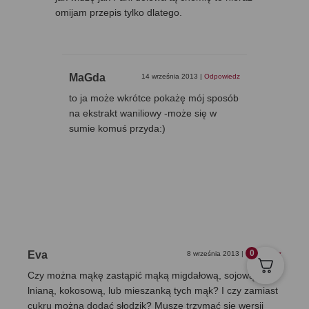
omijam przepis tylko dlatego.
MaGda
14 września 2013
|
Odpowiedz
to ja może wkrótce pokażę mój sposób
na ekstrakt waniliowy -może się w
sumie komuś przyda:)
0
Eva
8 września 2013
|
Odpowiedz
Czy można mąkę zastąpić mąką migdałową, sojową,
lnianą, kokosową, lub mieszanką tych mąk? I czy zamiast
cukru można dodać słodzik? Muszę trzymać się wersji