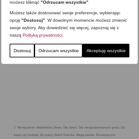
możesz kliknąć
"Odrzucam wszystkie"
.
Możesz także dostosować swoje preferencje, wybierając
opcję
"Dostosuj"
. W dowolnym momencie możesz zmienić
swoje wybory. Aby dowiedzieć się więcej, zapoznaj się z
naszą
Polityką prywatności
.
Dostosuj
Odrzucam wszystkie
Akceptuję wszystkie
'Nie-łączenie' składników
,
Deser
,
Dla dzieci
,
Dla niespodziewanych gości
,
Do
kawy czy herbaty
,
Do pracy
,
Dzień Dziecka
,
Mega proste
,
Romantyczny