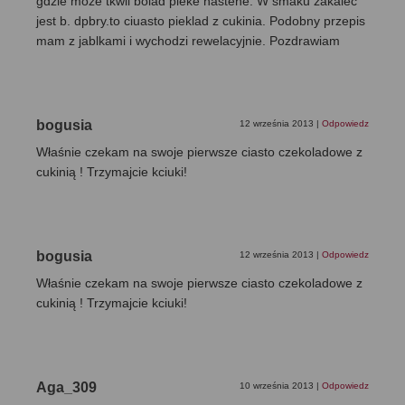
gdzie moze tkwil bölad pieke nastene. W smaku zakalec
jest b. dpbry.to ciuasto pieklad z cukinia. Podobny przepis
mam z jablkami i wychodzi rewelacyjnie. Pozdrawiam
bogusia
12 września 2013
|
Odpowiedz
Właśnie czekam na swoje pierwsze ciasto czekoladowe z
cukinią ! Trzymajcie kciuki!
bogusia
12 września 2013
|
Odpowiedz
Właśnie czekam na swoje pierwsze ciasto czekoladowe z
cukinią ! Trzymajcie kciuki!
Aga_309
10 września 2013
|
Odpowiedz