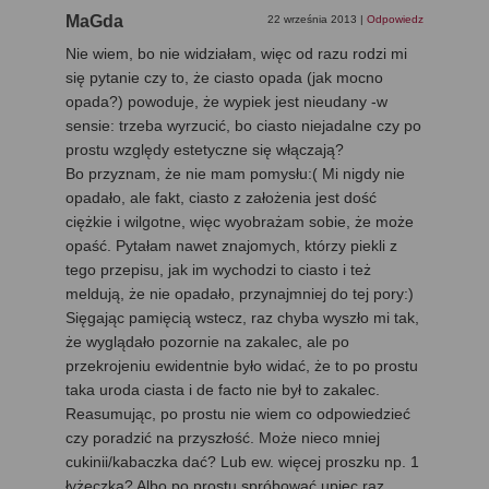
MaGda
22 września 2013
|
Odpowiedz
Nie wiem, bo nie widziałam, więc od razu rodzi mi
się pytanie czy to, że ciasto opada (jak mocno
opada?) powoduje, że wypiek jest nieudany -w
sensie: trzeba wyrzucić, bo ciasto niejadalne czy po
prostu względy estetyczne się włączają?
Bo przyznam, że nie mam pomysłu:( Mi nigdy nie
opadało, ale fakt, ciasto z założenia jest dość
ciężkie i wilgotne, więc wyobrażam sobie, że może
opaść. Pytałam nawet znajomych, którzy piekli z
tego przepisu, jak im wychodzi to ciasto i też
meldują, że nie opadało, przynajmniej do tej pory:)
Sięgając pamięcią wstecz, raz chyba wyszło mi tak,
że wyglądało pozornie na zakalec, ale po
przekrojeniu ewidentnie było widać, że to po prostu
taka uroda ciasta i de facto nie był to zakalec.
Reasumując, po prostu nie wiem co odpowiedzieć
czy poradzić na przyszłość. Może nieco mniej
cukinii/kabaczka dać? Lub ew. więcej proszku np. 1
łyżeczka? Albo po prostu spróbować upiec raz