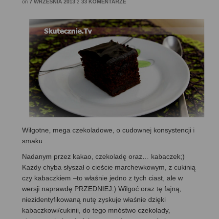
on
7 WRZEŚNIA 2013
z
33 KOMENTARZE
Wilgotne, mega czekoladowe, o cudownej konsystencji i
smaku…
Nadanym przez kakao, czekoladę oraz… kabaczek;)
Każdy chyba słyszał o cieście marchewkowym, z cukinią
czy kabaczkiem –to właśnie jedno z tych ciast, ale w
wersji naprawdę PRZEDNIEJ:) Wilgoć oraz tę fajną,
niezidentyfikowaną nutę zyskuje właśnie dzięki
kabaczkowi/cukinii, do tego mnóstwo czekolady,