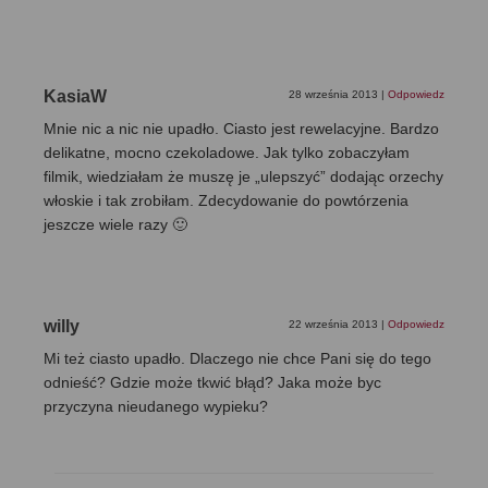
KasiaW
28 września 2013
|
Odpowiedz
Mnie nic a nic nie upadło. Ciasto jest rewelacyjne. Bardzo
delikatne, mocno czekoladowe. Jak tylko zobaczyłam
filmik, wiedziałam że muszę je „ulepszyć” dodając orzechy
włoskie i tak zrobiłam. Zdecydowanie do powtórzenia
jeszcze wiele razy 🙂
willy
22 września 2013
|
Odpowiedz
Mi też ciasto upadło. Dlaczego nie chce Pani się do tego
odnieść? Gdzie może tkwić błąd? Jaka może byc
przyczyna nieudanego wypieku?