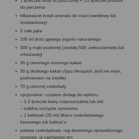
1 łyżeczka sody oczyszczonej + 1/2 łyżeczki proszku
do pieczenia
kilkanaście kropli aromatu do ciast (waniliowy lub
śmietankowy)
2 całe jajka
100 ml dość gęstego jogurtu naturalnego
300 g mąki pszennej (zwykłej 500, pełnoziarnistej lub
orkiszowej)
30 g ciemnego mocnego kakao
30 g słodkiego kakao
(typu Nesquick; jeśli nie mam,
podmieniam na zwykłe)
70 g ciemnej czekolady
opcjonalnie –czasem dodaję do wyboru:
– 1-2 łyżeczki kawy rozpuszczalnej lub inki
– solidna szczypta cynamonu
– 1 kieliszek (25 ml) likieru czekoladowego,
kawowego lub baileys’a
polewa czekoladowa –wg dowolnego sprawdzonego
przepisu; ja najchętniej ten: