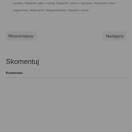
posiłek
,
Składnik: jajka i nabiał
,
Składnik: owoce i warzywa
,
Sylwester i inne
imprezowe
,
Walentynki
,
Wegetariańska
,
Wypieki i ciasta
Wcześniejszy
Następny
Skomentuj
Komentarz