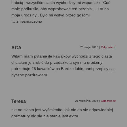
babcią i wszystkie ciasta wychodziły mi wspaniałe . Coś
mnie podkusiło, aby wypróbować ten przepis ….i to na
moje urodziny . Było mi wstyd przed gośćmi
….zniesmaczona
AGA
23 maja 2016
|
Odpowiedz
Witam mam pytanie ile kawałków wychodzi z tego ciasta
chciałam je zrobić do przedszkola syn ma urodziny
potrzebuje 25 kawałków ps.Bardzo lubię pani przepisy są
pyszne pozdrawiam
Teresa
21 września 2014
|
Odpowiedz
nie no ciasto jest wyśmienite, jak nie da się odpowiedniej
gramatury nic sie nie stanie jest extra