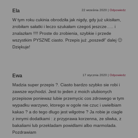
Ela
22 września 2020
|
Odpowiedz
W tym roku cukinia obrodziła jak nigdy, gdy już ukisiłam,
zrobiłam sałatki i leczo szukałam czegoś jeszcze….. i
znalazłam !!!! Proste do zrobienia, szybkie i przede
wszystkim PYSZNE ciasto. Przepis już „poszedł” dalej 🙂
Dziękuje!
Ewa
17 stycznia 2020
|
Odpowiedz
Madzia super przepis ?. Ciasto bardzo szybko sie robi i
zawsze wychodzi. Jest to jeden z moich ulubionych
przepisow poniewaz lubie przemycic cos zdrowego w tym
wypadku warzywo, ktorego w ogole nie czuc i uwielbiam
kakao ? a do tego dlugo jest wilgotne ? Ja robie je ciagle
z innymi dodatkami : z przyprawa korzenna, ze sliwka, z
bakaliami lub przekladam powidlami albo marmolada.
Pozdrawiam