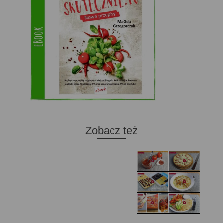
Zobacz też
Domowy ketchup (bez
Tarta francuska z
cukru)
cebulą i pomidorem
Zupa kurkowa z
Domowe żelki
selerem i pietruszką
Zapiekany naleśnik z
mięsem i pieczarkami. I
Gołąbki z cukinii
prosta sałatka