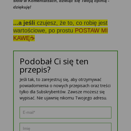
słów w Komentarzach, dzieląc się Twoją opinią -
dziękuję!
...a jeśli
czujesz, że to, co robię jest
wartościowe, po prostu
POSTAW MI
KAWĘ☕
Podobał Ci się ten
przepis?
Jeśli tak, to zarejestruj się, aby otrzymywać
powiadomienia o nowych przepisach oraz treści
tylko dla Subskrybentów. Zawsze możesz się
wypisać. Nie ujawnię nikomu Twojego adresu.