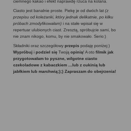
ciemnego kakao i efekt naprawdę rzuca na kolana.
Ciasto jest banalnie proste. Piekę je od dwóch lat
(z
przepisu od koleżanki, który jednak delikatnie, po kilku
próbach zmodyfikowałam)
i na stałe wpisał się w
repertuar ulubionych ciast. Zresztą, spróbujcie sami, bo
nie znam nikogo, komu, by nie smakowało. Serio:)
Składniki oraz szczegółowy
przepis
podaję poniżej:)
Wypróbuj
i
podziel się
Twoją
opinią
! A oto
filmik jak
przygotowałam to pyszne, wilgotne ciasto
czekoladowe z kabaczkiem …lub z cukinią lub
jabłkiem lub marchwią;);) Zapraszam do obejrzenia!