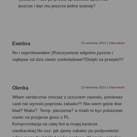
jeszcze i dać mu jeszcze jedna szansę?
Ewelina
15 września 2013
|
Odpowiedz
No i wypróbowałam:)Rzeczywiscie wilgotne,pyszne i
najlepse od dzis ciasto czekoladowe!!!Dzięki za przepis!!!!
Olenka
13 września 2013
|
Odpowiedz
Witam serdecznie chociaz z uczuciem zawodu, poniewaz
casti nie wyroslo,poprostu zakalec!!! Niw wiem gdzie tkwi
blad? Maka?. Temp. pieczenia? a mialo to byc pokazowe
ciasto na przyjecie gosci z PL.
Kompromitacja na calej linii w mojej karierze
ciastkarskiej.No coz- jak zjemy zakalec po podpowiedzi