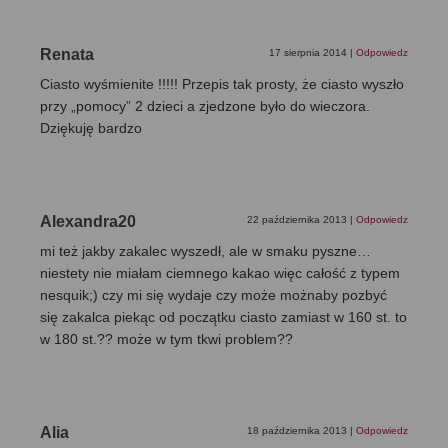
Renata
17 sierpnia 2014
|
Odpowiedz
Ciasto wyśmienite !!!!! Przepis tak prosty, że ciasto wyszło
przy „pomocy” 2 dzieci a zjedzone było do wieczora.
Dziękuję bardzo
Alexandra20
22 października 2013
|
Odpowiedz
mi też jakby zakalec wyszedł, ale w smaku pyszne…
niestety nie miałam ciemnego kakao więc całość z typem
nesquik;) czy mi się wydaje czy może możnaby pozbyć
się zakalca piekąc od początku ciasto zamiast w 160 st. to
w 180 st.?? może w tym tkwi problem??
Alia
18 października 2013
|
Odpowiedz