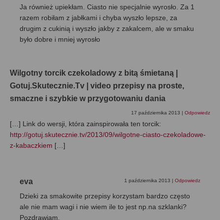
Ja również upiekłam. Ciasto nie specjalnie wyrosło. Za 1
razem robiłam z jabłkami i chyba wyszło lepsze, za
drugim z cukinią i wyszło jakby z zakalcem, ale w smaku
było dobre i mniej wyrosło
Wilgotny torcik czekoladowy z bitą śmietaną |
Gotuj.Skutecznie.Tv | video przepisy na proste,
smaczne i szybkie w przygotowaniu dania
17 października 2013
|
Odpowiedz
[…] Link do wersji, która zainspirowała ten torcik:
http://gotuj.skutecznie.tv/2013/09/wilgotne-ciasto-czekoladowe-
z-kabaczkiem
[…]
eva
1 października 2013
|
Odpowiedz
Dzieki za smakowite przepisy korzystam bardzo często
ale nie mam wagi i nie wiem ile to jest np.na szklanki?
Pozdrawiam.