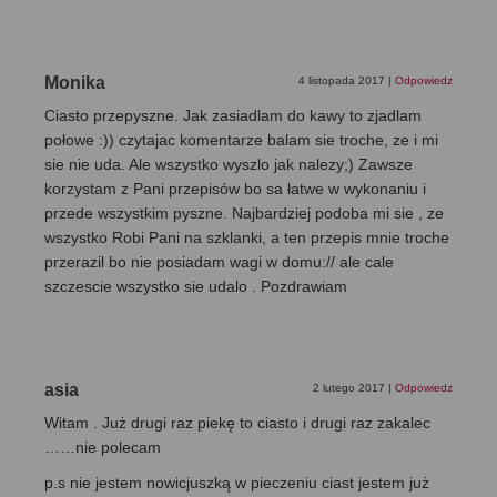
Monika
4 listopada 2017
|
Odpowiedz
Ciasto przepyszne. Jak zasiadlam do kawy to zjadlam
połowe :)) czytajac komentarze balam sie troche, ze i mi
sie nie uda. Ale wszystko wyszlo jak nalezy;) Zawsze
korzystam z Pani przepisów bo sa łatwe w wykonaniu i
przede wszystkim pyszne. Najbardziej podoba mi sie , ze
wszystko Robi Pani na szklanki, a ten przepis mnie troche
przerazil bo nie posiadam wagi w domu:// ale cale
szczescie wszystko sie udalo . Pozdrawiam
asia
2 lutego 2017
|
Odpowiedz
Witam . Już drugi raz piekę to ciasto i drugi raz zakalec
……nie polecam
p.s nie jestem nowicjuszką w pieczeniu ciast jestem już