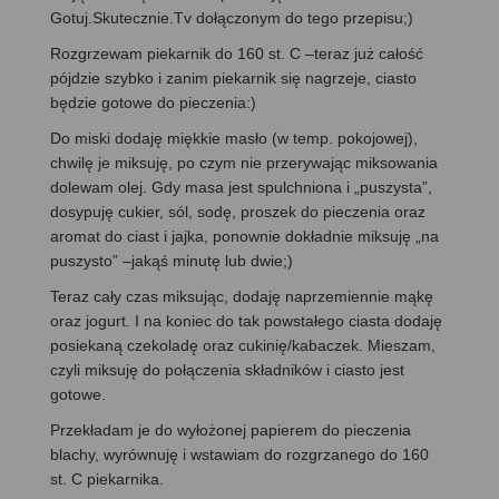
Gotuj.Skutecznie.Tv dołączonym do tego przepisu;)
Rozgrzewam piekarnik do 160 st. C –teraz już całość
pójdzie szybko i zanim piekarnik się nagrzeje, ciasto
będzie gotowe do pieczenia:)
Do miski dodaję miękkie masło (w temp. pokojowej),
chwilę je miksuję, po czym nie przerywając miksowania
dolewam olej. Gdy masa jest spulchniona i „puszysta”,
dosypuję cukier, sól, sodę, proszek do pieczenia oraz
aromat do ciast i jajka, ponownie dokładnie miksuję „na
puszysto” –jakąś minutę lub dwie;)
Teraz cały czas miksując, dodaję naprzemiennie mąkę
oraz jogurt. I na koniec do tak powstałego ciasta dodaję
posiekaną czekoladę oraz cukinię/kabaczek. Mieszam,
czyli miksuję do połączenia składników i ciasto jest
gotowe.
Przekładam je do wyłożonej papierem do pieczenia
blachy, wyrównuję i wstawiam do rozgrzanego do 160
st. C piekarnika.