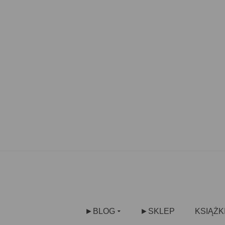
►BLOG
►SKLEP
KSIĄŻK