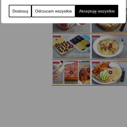
Dostosuj
Odrzucam wszystkie
Akceptuję wszystkie
Domowy ketchup (bez cukru)
Tarta francuska z cebulą i pomidorem
Domowe żelki
Zupa kurkowa z selerem i pietruszką
Zapiekany naleśnik z mięsem i pieczarkami. I pro
Gołąbki z cukinii
sałatka