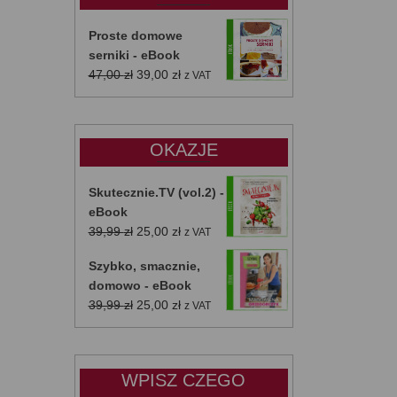
Proste domowe
serniki - eBook
Pierwotna
Aktualna
47,00
zł
39,00
zł
z VAT
cena
cena
wynosiła:
wynosi:
47,00 zł.
39,00 zł.
OKAZJE
Skutecznie.TV (vol.2) -
eBook
Pierwotna
Aktualna
39,99
zł
25,00
zł
z VAT
cena
cena
Szybko, smacznie,
wynosiła:
wynosi:
domowo - eBook
39,99 zł.
25,00 zł.
Pierwotna
Aktualna
39,99
zł
25,00
zł
z VAT
cena
cena
wynosiła:
wynosi:
39,99 zł.
25,00 zł.
WPISZ CZEGO