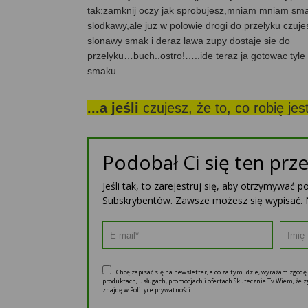
tak:zamknij oczy jak sprobujesz,mniam mniam sma
slodkawy,ale juz w polowie drogi do przelyku czuj
slonawy smak i deraz lawa zupy dostaje sie do
przelyku…buch..ostro!…..ide teraz ja gotowac tyle 
smaku…
...a jeśli
czujesz, że to, co robię je
Podobał Ci się ten prze
Jeśli tak, to zarejestruj się, aby otrzymywać 
Subskrybentów. Zawsze możesz się wypisać. 
Chcę zapisać się na newsletter, a co za tym idzie, wyrażam zgod
produktach, usługach, promocjach i ofertach Skutecznie.Tv Wiem, że
znajdę w Polityce prywatności.