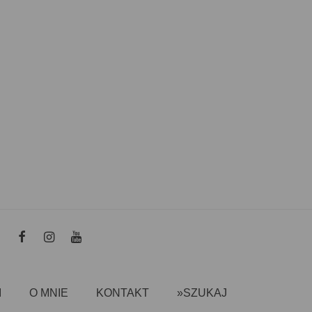
I
O MNIE
KONTAKT
»SZUKAJ