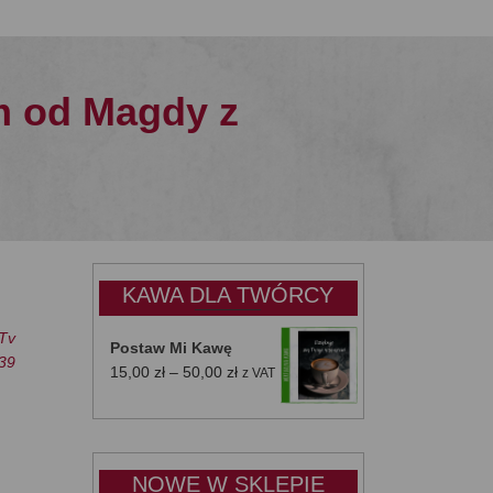
m od Magdy z
KAWA DLA TWÓRCY
Tv
Postaw Mi Kawę
39
Zakres
15,00
zł
–
50,00
zł
z VAT
cen:
od
15,00 zł
do
NOWE W SKLEPIE
50,00 zł