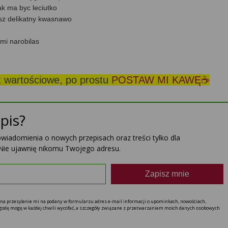
k ma byc leciutko
esz delikatny kwasnawo
mi narobilas
st wartościowe, po prostu
POSTAW MI KAWĘ☕
pis?
powiadomienia o nowych przepisach oraz treści tylko dla
Nie ujawnię nikomu Twojego adresu.
Zapisz mnie
ę na przesyłanie mi na podany w formularzu adres e-mail informacji o upominkach, nowościach,
 zgodę mogę w każdej chwili wycofać, a szczegóły związane z przetwarzaniem moich danych osobowych