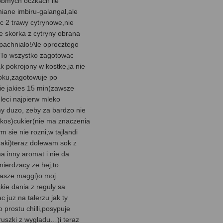
robmych oczkach ile
miane imbiru-galangal,ale
c 2 trawy cytrynowe,nie
ie skorka z cytryny obrana
 pachnialo!Ale oprocztego
.To wszystko zagotowac
k pokrojony w kostke,ja nie
soku,zagotowuje po
ie jakies 15 min(zawsze
leci najpierw mleko
my duzo, zeby za bardzo nie
kos)cukier(nie ma znaczenia
 sie nie rozni,w tajlandi
aki)teraz dolewam sok z
ma inny aromat i nie da
mierdzacy ze hej,to
nasze maggi)o moj
skie dania z reguly sa
c juz na talerzu jak ty
 prostu chilli,posypuje
uszki z wygladu…)i teraz