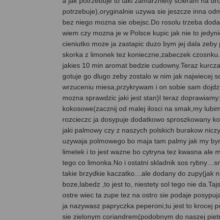
a jak potrzebuje to taki zamarzniety scieram na d
potrzebuje),oryginalnie uzywa sie jeszcze inna od
bez niego mozna sie obejsc.Do rosolu trzeba doda
wiem czy mozna je w Polsce kupic jak nie to jedyn
cieniutko moze ja zastapic duzo bym jej dala zeby
skorka z limonek tez konieczne,zabeczek czosnku
jakies 10 min aromat bedzie cudowny.Teraz kurcza
gotuje go dlugo zeby zostalo w nim jak najwiecej 
wrzuceniu miesa,przykrywam i on sobie sam dojdz
mozna sprawdzic jaki jest stan)I teraz doprawiamy:
kokosowe(zacznij od malej ilosci na smak,my lubi
rozcieczc ja dosypuje dodatkowo sproszkowany ko
jaki palmowy czy z naszych polskich burakow niczym
uzywaja polmowego bo maja tam palmy jak my byr
limetek i to jest wazne bo cytryna tez kwasna ale 
tego co limonka.No i ostatni skladnik sos rybny…s
takie brzydkie kaczatko…ale dodany do zupy(jak 
boze,labedz ,to jest to, niestety sol tego nie da.Taj
ostre wiec ta zupe tez na ostro sie podaje posypuja
ja nazywasz papryczka peperoni,tu jest to krocej po
sie zielonym coriandrem(podobnym do naszej pietr