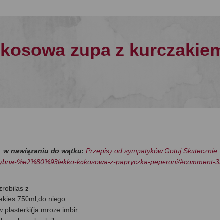
kokosowa zupa z kurczakie
w nawiązaniu do wątku:
Przepisy od sympatyków Gotuj.Skutecznie.
upa-rybna-%e2%80%93lekko-kokosowa-z-papryczka-peperoni/#comment-3
zrobilas z
jakies 750ml,do niego
 plasterki(ja mroze imbir