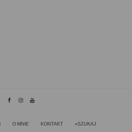
I
O MNIE
KONTAKT
»SZUKAJ