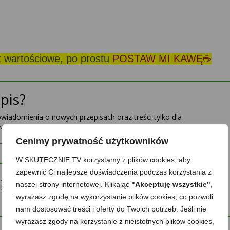
st wartościowe, po prostu
POSTAW MI KAWĘ☕
pis?
powiadomienia o nowych przepisach oraz treści tylko dla
Nie ujawnię nikomu Twojego adresu.
Cenimy prywatność użytkowników
Zapisz mnie
W SKUTECZNIE.TV korzystamy z plików cookies, aby
zapewnić Ci najlepsze doświadczenia podczas korzystania z
ę na przesyłanie mi na podany w formularzu adres e-mail informacji o upominkach, nowościach,
naszej strony internetowej. Klikając
"Akceptuję wszystkie"
,
 zgodę mogę w każdej chwili wycofać, a szczegóły związane z przetwarzaniem moich danych osobowych
wyrażasz zgodę na wykorzystanie plików cookies, co pozwoli
nam dostosować treści i oferty do Twoich potrzeb. Jeśli nie
wyrażasz zgody na korzystanie z nieistotnych plików cookies,