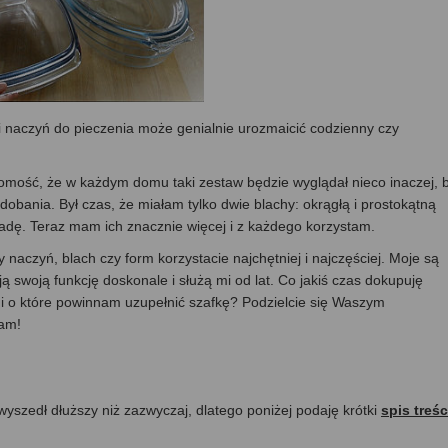
naczyń do pieczenia może genialnie urozmaicić codzienny czy
omość, że w każdym domu taki zestaw będzie wyglądał nieco inaczej, 
bania. Był czas, że miałam tylko dwie blachy: okrągłą i prostokątną
radę. Teraz mam ich znacznie więcej i z każdego korzystam.
naczyń, blach czy form korzystacie najchętniej i najczęściej. Moje są
ją swoją funkcję doskonale i służą mi od lat. Co jakiś czas dokupuję
 i o które powinnam uzupełnić szafkę? Podzielcie się Waszym
tam!
 wyszedł dłuższy niż zazwyczaj, dlatego poniżej podaję krótki
spis treśc