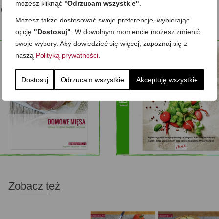
możesz kliknąć
"Odrzucam wszystkie"
.
ideo inspiracje dla Ciebie
Możesz także dostosować swoje preferencje, wybierając
opcję
"Dostosuj"
. W dowolnym momencie możesz zmienić
swoje wybory. Aby dowiedzieć się więcej, zapoznaj się z
naszą
Polityką prywatności
.
Dostosuj
Odrzucam wszystkie
Akceptuję wszystkie
Zobacz też