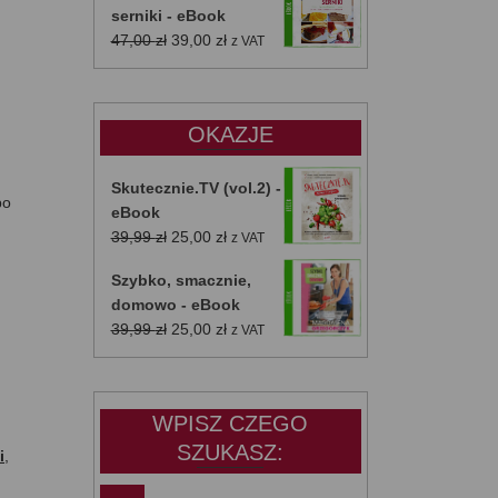
serniki - eBook
Pierwotna
Aktualna
47,00
zł
39,00
zł
z VAT
cena
cena
wynosiła:
wynosi:
47,00 zł.
39,00 zł.
OKAZJE
Skutecznie.TV (vol.2) -
bo
eBook
Pierwotna
Aktualna
39,99
zł
25,00
zł
z VAT
cena
cena
Szybko, smacznie,
wynosiła:
wynosi:
domowo - eBook
39,99 zł.
25,00 zł.
Pierwotna
Aktualna
39,99
zł
25,00
zł
z VAT
cena
cena
wynosiła:
wynosi:
39,99 zł.
25,00 zł.
WPISZ CZEGO
SZUKASZ:
i
,