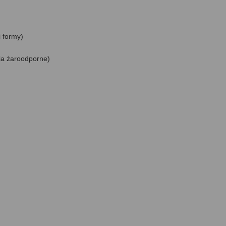
 formy)
ia żaroodporne)