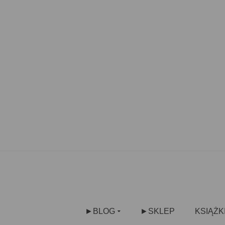
►BLOG
►SKLEP
KSIĄŻK