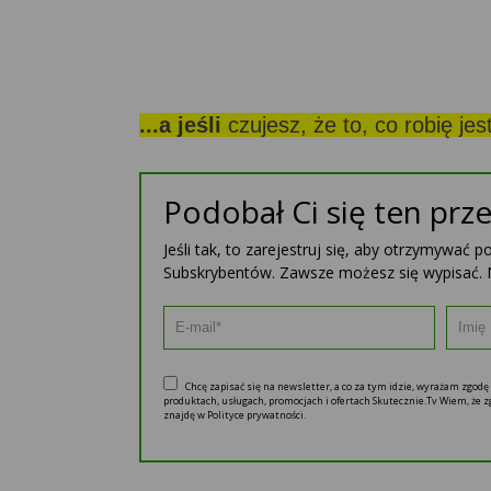
...a jeśli
czujesz, że to, co robię je
Podobał Ci się ten prze
Jeśli tak, to zarejestruj się, aby otrzymywać 
Subskrybentów. Zawsze możesz się wypisać. 
Chcę zapisać się na newsletter, a co za tym idzie, wyrażam zgod
produktach, usługach, promocjach i ofertach Skutecznie.Tv Wiem, że
znajdę w Polityce prywatności.