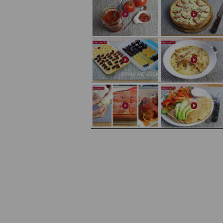
Domowy ketchup (bez cukru)
Tarta francuska z cebulą i pomidorem
Domowe żelki
Zupa kurkowa z selerem i pietruszką
Zapiekany naleśnik z mięsem i pieczarkami. I pro
Gołąbki z cukinii
sałatka