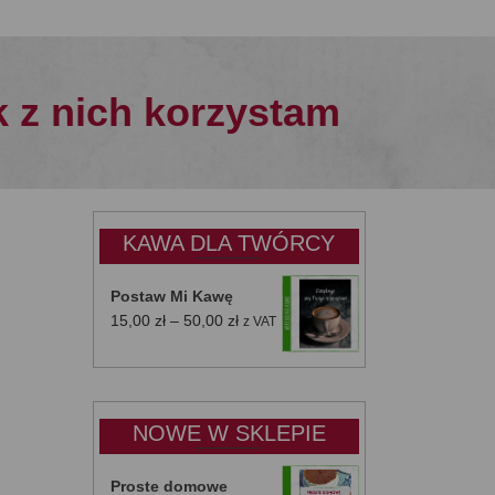
k z nich korzystam
KAWA DLA TWÓRCY
Postaw Mi Kawę
Zakres
15,00
zł
–
50,00
zł
z VAT
cen:
od
15,00 zł
do
NOWE W SKLEPIE
50,00 zł
Proste domowe