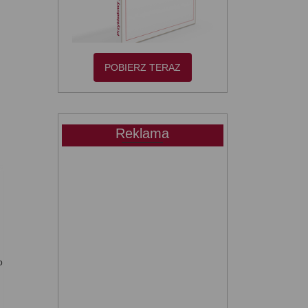
POBIERZ TERAZ
Reklama
o