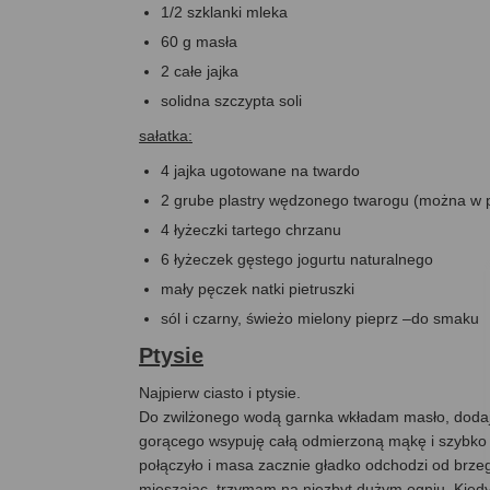
1/2 szklanki mleka
60 g masła
2 całe jajka
solidna szczypta soli
sałatka:
4 jajka ugotowane na twardo
2 grube plastry wędzonego twarogu (można w pr
4 łyżeczki tartego chrzanu
6 łyżeczek gęstego jogurtu naturalnego
mały pęczek natki pietruszki
sól i czarny, świeżo mielony pieprz –do smaku
Ptysie
Najpierw ciasto i ptysie.
Do zwilżonego wodą garnka wkładam masło, dodaję 
gorącego wsypuję całą odmierzoną mąkę i szybko 
połączyło i masa zacznie gładko odchodzi od brzeg
mieszając, trzymam na niezbyt dużym ogniu. Kiedy