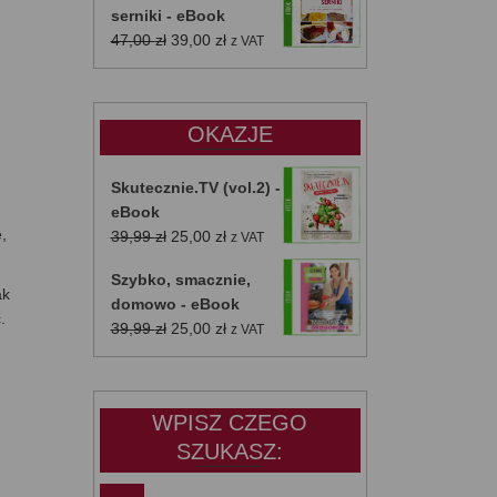
serniki - eBook
Pierwotna
Aktualna
47,00
zł
39,00
zł
z VAT
cena
cena
wynosiła:
wynosi:
47,00 zł.
39,00 zł.
OKAZJE
Skutecznie.TV (vol.2) -
eBook
,
Pierwotna
Aktualna
39,99
zł
25,00
zł
z VAT
cena
cena
Szybko, smacznie,
wynosiła:
wynosi:
ak
domowo - eBook
39,99 zł.
25,00 zł.
.
Pierwotna
Aktualna
39,99
zł
25,00
zł
z VAT
cena
cena
wynosiła:
wynosi:
39,99 zł.
25,00 zł.
WPISZ CZEGO
SZUKASZ: