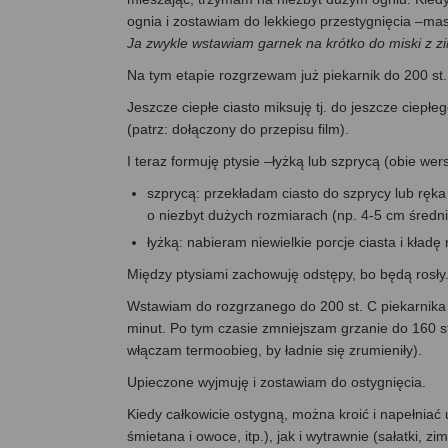
ognia i zostawiam do lekkiego przestygnięcia –mas
Ja zwykle wstawiam garnek na krótko do miski z zi
Na tym etapie rozgrzewam już piekarnik do 200 st
Jeszcze ciepłe ciasto miksuję tj. do jeszcze ciepł
(patrz: dołączony do przepisu film).
I teraz formuję ptysie –łyżką lub szprycą (obie wer
szprycą: przekładam ciasto do szprycy lub ręka
o niezbyt dużych rozmiarach (np. 4-5 cm średni
łyżką: nabieram niewielkie porcje ciasta i kładę
Między ptysiami zachowuję odstępy, bo będą rosły
Wstawiam do rozgrzanego do 200 st. C piekarnika i 
minut. Po tym czasie zmniejszam grzanie do 160 st
włączam termoobieg, by ładnie się zrumieniły).
Upieczone wyjmuję i zostawiam do ostygnięcia.
Kiedy całkowicie ostygną, można kroić i napełnia
śmietana i owoce, itp.), jak i wytrawnie (sałatki, z