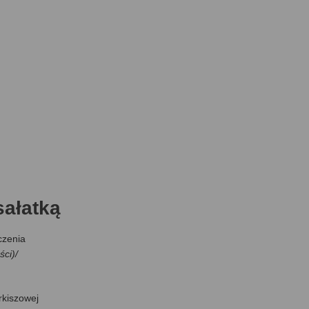
sałatką
czenia
ści)/
rkiszowej