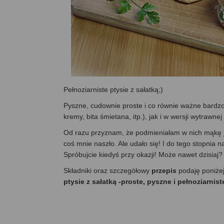
Pełnoziarniste ptysie z sałatką;)
Pyszne, cudownie proste i co równie ważne bardzo
kremy, bita śmietana, itp.), jak i w wersji wytrawnej (
Od razu przyznam, że podmieniałam w nich mąkę ja
coś mnie naszło. Ale udało się! I do tego stopnia n
Spróbujcie kiedyś przy okazji! Może nawet dzisiaj
Składniki oraz szczegółowy
przepis
podaję poniże
ptysie z sałatką -proste, pyszne i pełnoziarnis