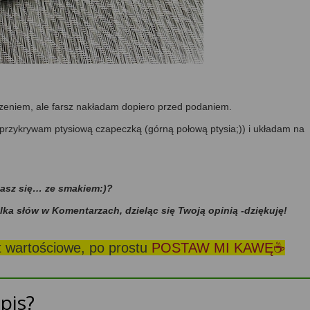
zeniem, ale farsz nakładam dopiero przed podaniem.
, przykrywam ptysiową czapeczką (górną połową ptysia;)) i układam na
dasz się… ze smakiem:)?
ilka słów w Komentarzach, dzieląc się Twoją opinią -dziękuję!
st wartościowe, po prostu
POSTAW MI KAWĘ☕
pis?