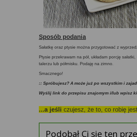
Sposób podania
Sałatkę oraz ptysie można przygotować z wyprzed
Ptysie przekrawam na pół, układam porcję sałatki
talerzu lub półmisku. Podaję na zimno.
Smacznego!
:: Spróbujesz? A może już po wszystkim i zaja
Wyślij link do przepisu znajomym i/lub wpisz k
...a jeśli
czujesz, że to, co robię je
Podobał Ci się ten prze