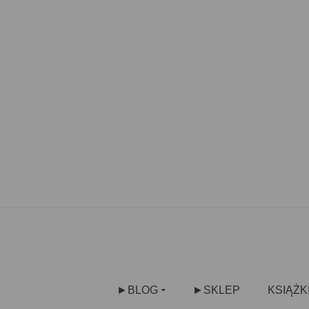
►BLOG
►SKLEP
KSIĄŻK