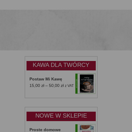
KAWA DLA TWÓRCY
Postaw Mi Kawę
Zakres
15,00
zł
–
50,00
zł
z VAT
cen:
od
15,00 zł
do
NOWE W SKLEPIE
50,00 zł
Proste domowe