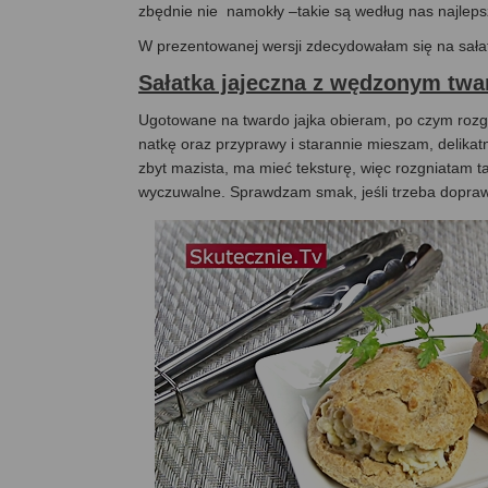
zbędnie nie namokły –takie są według nas najleps
W prezentowanej wersji zdecydowałam się na sałat
Sałatka jajeczna z wędzonym twa
Ugotowane na twardo jajka obieram, po czym rozg
natkę oraz przyprawy i starannie mieszam, delikatn
zbyt mazista, ma mieć teksturę, więc rozgniatam tak
wyczuwalne. Sprawdzam smak, jeśli trzeba dopraw