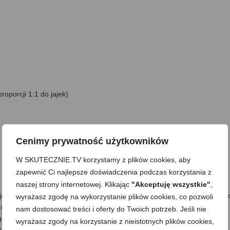
oporcji 1:1 do jajek)
Cenimy prywatność użytkowników
W SKUTECZNIE.TV korzystamy z plików cookies, aby
zapewnić Ci najlepsze doświadczenia podczas korzystania z
naszej strony internetowej. Klikając
"Akceptuję wszystkie"
,
mleko oraz sól i mieszam, aż całość się zagotuje, a masło roztopi. D
wyrażasz zgodę na wykorzystanie plików cookies, co pozwoli
mieszać –od razu dość energicznie tak, żeby wszystko dobrze się
nam dostosować treści i oferty do Twoich potrzeb. Jeśli nie
ów garnka. Trwa to mniej więcej 1-2 minuty –po prostu cały czas
wyrażasz zgody na korzystanie z nieistotnych plików cookies,
 masa jest gładka i ładnie odchodzi od brzegów, zestawiam garnek z