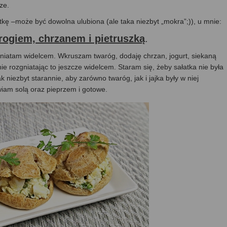
ze.
kę –może być dowolna ulubiona (ale taka niezbyt „mokra”;)), u mnie:
rogiem, chrzanem i pietruszką
.
niatam widelcem. Wkruszam twaróg, dodaję chrzan, jogurt, siekaną
ie rozgniatając to jeszcze widelcem. Staram się, żeby sałatka nie była
 niezbyt starannie, aby zarówno twaróg, jak i jajka były w niej
iam solą oraz pieprzem i gotowe.