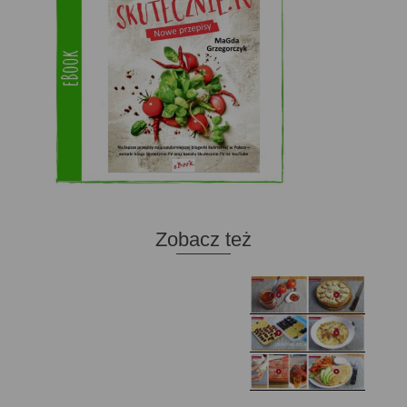
Zobacz też
Domowy ketchup (bez
Tarta francuska z
cukru)
cebulą i pomidorem
Zupa kurkowa z
Domowe żelki
selerem i pietruszką
Zapiekany naleśnik z
mięsem i pieczarkami. I
Gołąbki z cukinii
prosta sałatka