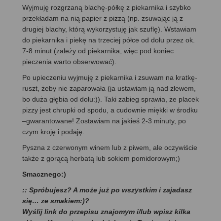
Wyjmuję rozgrzaną blachę-półkę z piekarnika i szybko
przekładam na nią papier z pizzą (np. zsuwając ją z
drugiej blachy, którą wykorzystuję jak szuflę). Wstawiam
do piekarnika i piekę na trzeciej półce od dołu przez ok.
7-8 minut (zależy od piekarnika, więc pod koniec
pieczenia warto obserwować).
Po upieczeniu wyjmuję z piekarnika i zsuwam na kratkę-
ruszt, żeby nie zaparowała (ja ustawiam ją nad zlewem,
bo duża głębia od dołu:)). Taki zabieg sprawia, że placek
pizzy jest chrupki od spodu, a cudownie miękki w środku
–gwarantowane! Zostawiam na jakieś 2-3 minuty, po
czym kroję i podaję.
Pyszna z czerwonym winem lub z piwem, ale oczywiście
także z gorącą herbatą lub sokiem pomidorowym;)
Smacznego:)
:: Spróbujesz? A może już po wszystkim i zajadasz
się… ze smakiem:)?
Wyślij link do przepisu znajomym i/lub wpisz kilka