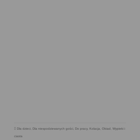
Dla dzieci
,
Dla niespodziewanych gości
,
Do pracy
,
Kolacja
,
Obiad
,
Wypieki i
ciasta