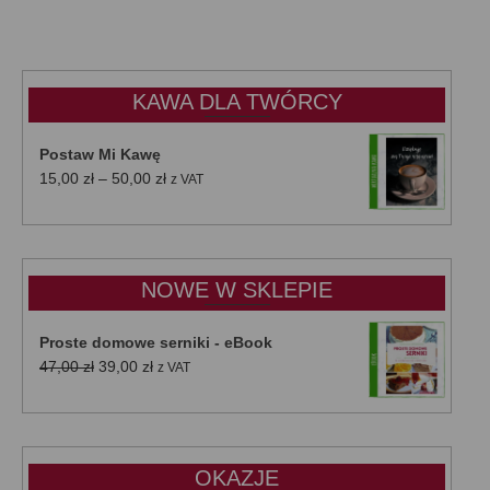
KAWA DLA TWÓRCY
Postaw Mi Kawę
Zakres
15,00
zł
–
50,00
zł
z VAT
cen:
od
15,00 zł
do
NOWE W SKLEPIE
50,00 zł
Proste domowe serniki - eBook
Pierwotna
Aktualna
47,00
zł
39,00
zł
z VAT
cena
cena
wynosiła:
wynosi:
47,00 zł.
39,00 zł.
OKAZJE