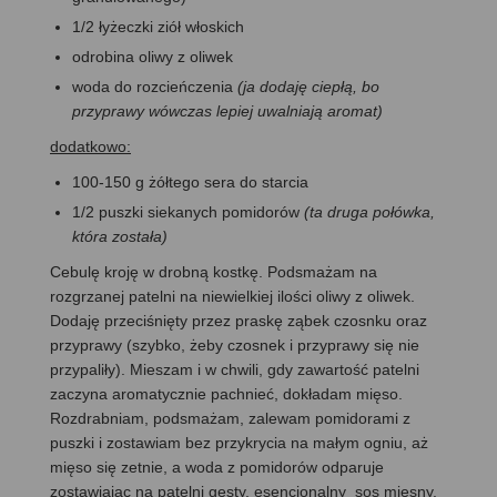
1/2 łyżeczki ziół włoskich
odrobina oliwy z oliwek
woda do rozcieńczenia
(ja dodaję ciepłą, bo
przyprawy wówczas lepiej uwalniają aromat)
dodatkowo:
100-150 g żółtego sera do starcia
1/2 puszki siekanych pomidorów
(ta druga połówka,
która została)
Cebulę kroję w drobną kostkę. Podsmażam na
rozgrzanej patelni na niewielkiej ilości oliwy z oliwek.
Dodaję przeciśnięty przez praskę ząbek czosnku oraz
przyprawy (szybko, żeby czosnek i przyprawy się nie
przypaliły). Mieszam i w chwili, gdy zawartość patelni
zaczyna aromatycznie pachnieć, dokładam mięso.
Rozdrabniam, podsmażam, zalewam pomidorami z
puszki i zostawiam bez przykrycia na małym ogniu, aż
mięso się zetnie, a woda z pomidorów odparuje
zostawiając na patelni gęsty, esencjonalny sos mięsny.