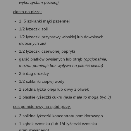
wykorzystam później)
ciasto na pizzę:
1, 5 szklanki mąki pszennej
1/2 łyżeczki soli
1/2 łyżeczki przyprawy włoskiej lub dowolnych
ulubionych ziół
1/2 łyżeczki czerwonej papryki
garść płatków owsianych lub otrąb
(opcjonalnie,
można pominąć bez wpływu na jakość ciasta)
2,5 dag drożdży
1/2 szklanki ciepłej wody
1 solidna łyżka oleju lub oliwy z oliwek
2 płaskie łyżeczki cukru
(jeśli małe to mogą być 3)
sos pomidorowy na spód pizzy:
2 solidne łyżeczki koncentratu pomidorowego
1 ząbek czosnku (lub 1/4 łyżeczki czosnku
granulowanego)