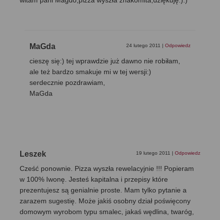
witam pani Magdo,pizza wyszła znakomita,dziękuję:):)
MaGda
24 lutego 2011
|
Odpowiedz
cieszę się:) tej wprawdzie już dawno nie robiłam,
ale też bardzo smakuje mi w tej wersji:)
serdecznie pozdrawiam,
MaGda
Leszek
19 lutego 2011
|
Odpowiedz
Cześć ponownie. Pizza wyszła rewelacyjnie !!! Popieram
w 100% Iwonę. Jesteś kapitalna i przepisy które
prezentujesz są genialnie proste. Mam tylko pytanie a
zarazem sugestię. Może jakiś osobny dział poświęcony
domowym wyrobom typu smalec, jakaś wędlina, twaróg,