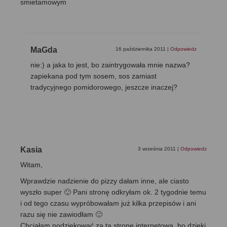
smietamowym
MaGda
16 października 2011
|
Odpowiedz
nie:) a jaka to jest, bo zaintrygowała mnie nazwa?
zapiekana pod tym sosem, sos zamiast
tradycyjnego pomidorowego, jeszcze inaczej?
Kasia
3 września 2011
|
Odpowiedz
Witam,
Wprawdzie nadzienie do pizzy dałam inne, ale ciasto
wyszło super 🙂 Pani stronę odkryłam ok. 2 tygodnie temu
i od tego czasu wypróbowałam już kilka przepisów i ani
razu się nie zawiodłam 🙂
Chciałam podziękować za tą stronę internetową, bo dzięki