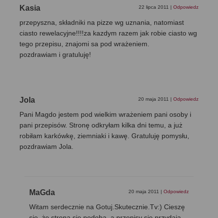
Kasia
22 lipca 2011
|
Odpowiedz
przepyszna, składniki na pizze wg uznania, natomiast
ciasto rewelacyjne!!!!za kazdym razem jak robie ciasto wg
tego przepisu, znajomi sa pod wrażeniem.
pozdrawiam i gratuluję!
Jola
20 maja 2011
|
Odpowiedz
Pani Magdo jestem pod wielkim wrażeniem pani osoby i
pani przepisów. Stronę odkryłam kilka dni temu, a już
robiłam karkówkę, ziemniaki i kawę. Gratuluję pomysłu,
pozdrawiam Jola.
MaGda
20 maja 2011
|
Odpowiedz
Witam serdecznie na Gotuj.Skutecznie.Tv:) Cieszę
się, że strona się podoba, a przepisy się przydają.