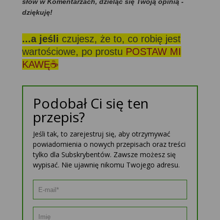
słów w Komentarzach, dzieląc się Twoją opinią -
dziękuję!
...a jeśli
czujesz, że to, co robię jest
wartościowe, po prostu
POSTAW MI
KAWĘ☕
Podobał Ci się ten
przepis?
Jeśli tak, to zarejestruj się, aby otrzymywać
powiadomienia o nowych przepisach oraz treści
tylko dla Subskrybentów. Zawsze możesz się
wypisać. Nie ujawnię nikomu Twojego adresu.