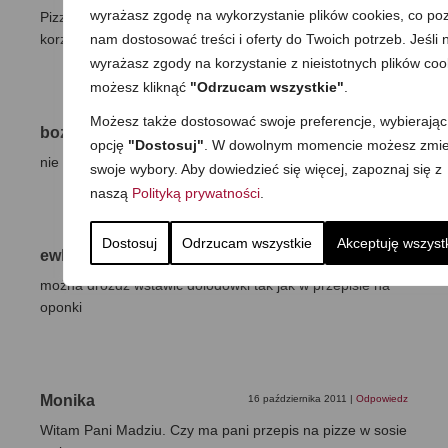
wyrażasz zgodę na wykorzystanie plików cookies, co poz
Pizza jest po prostu rewelacyjna. Od niej zaczęłam a teraz
nam dostosować treści i oferty do Twoich potrzeb. Jeśli n
korzystam także z innych wspaniałych przepisów.
wyrażasz zgody na korzystanie z nieistotnych plików coo
możesz kliknąć
"Odrzucam wszystkie"
.
Możesz także dostosować swoje preferencje, wybierając
bozena
28 grudnia 2017
|
Odpowiedz
opcję
"Dostosuj"
. W dowolnym momencie możesz zmie
nie udala mi sie
swoje wybory. Aby dowiedzieć się więcej, zapoznaj się z
naszą
Polityką prywatności
.
Dostosuj
Odrzucam wszystkie
Akceptuję wszyst
ewka850
2 lutego 2012
|
Odpowiedz
można drożdż wstawić dolodówki tak jak w przepisie na
oponki
Monika
16 października 2011
|
Odpowiedz
Witam Pani Madziu. Czy ma pani przepis na pizze w sosie