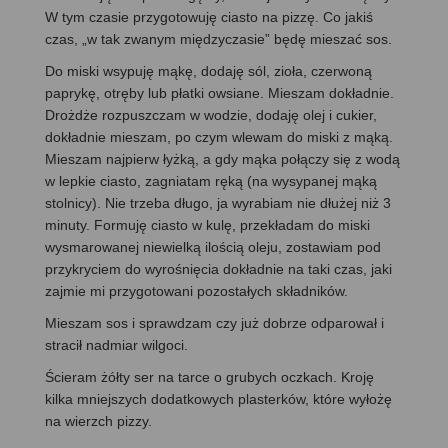
W tym czasie przygotowuję ciasto na pizzę. Co jakiś
czas, „w tak zwanym międzyczasie” będę mieszać sos.
Do miski wsypuję mąkę, dodaję sól, zioła, czerwoną
paprykę, otręby lub płatki owsiane. Mieszam dokładnie.
Drożdże rozpuszczam w wodzie, dodaję olej i cukier,
dokładnie mieszam, po czym wlewam do miski z mąką.
Mieszam najpierw łyżką, a gdy mąka połączy się z wodą
w lepkie ciasto, zagniatam ręką (na wysypanej mąką
stolnicy). Nie trzeba długo, ja wyrabiam nie dłużej niż 3
minuty. Formuję ciasto w kulę, przekładam do miski
wysmarowanej niewielką ilością oleju, zostawiam pod
przykryciem do wyrośnięcia dokładnie na taki czas, jaki
zajmie mi przygotowani pozostałych składników.
Mieszam sos i sprawdzam czy już dobrze odparował i
stracił nadmiar wilgoci.
Ścieram żółty ser na tarce o grubych oczkach. Kroję
kilka mniejszych dodatkowych plasterków, które wyłożę
na wierzch pizzy.