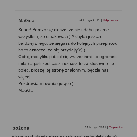
MaGda
24 lutego 2011
|
Odpowiedz
Super! Bardzo się cieszę, że się udała i przede
wszystkim, że smakowała:) A chyba jeszcze
bardziej z tego, że sięgasz do kolejnych przepisów,
bo to oznacza, że się przydają:):):)
Gotuj, modyfikuj i dziel się wrażeniami -to ogromnie
miłe:) a jeśli zechcesz i uznasz to za stosowne, to
poleć, proszę, tę stronę znajomym, będzie nas
więcej!
Pozdrawiam równie gorąco:)
MaGda
bożena
24 lutego 2011
|
Odpowiedz