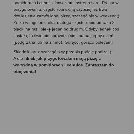
pomidorach i cebuli z kawałkami ostrego sera. Prosta w
przygotowaniu, często robi się ją szybciej niż trwa
dowiezienie zamówionej pizzy, szczególnie w weekend;)
Znika w mgnieniu oka, dlatego często robię od razu 2
placki na raz i piekę jeden po drugim. Gdyby jednak coś
zostało, to świetnie sprawdza się i na następny dzień
(podgrzana lub na zimno). Gorąco, gorąco polecam!
Składniki oraz szczegółowy przepis podaję poniżej:)
A oto
filmik jak przygotowałam moją pizzę z
wołowiną w pomidorach i cebulce. Zapraszam do
obejrzenia!