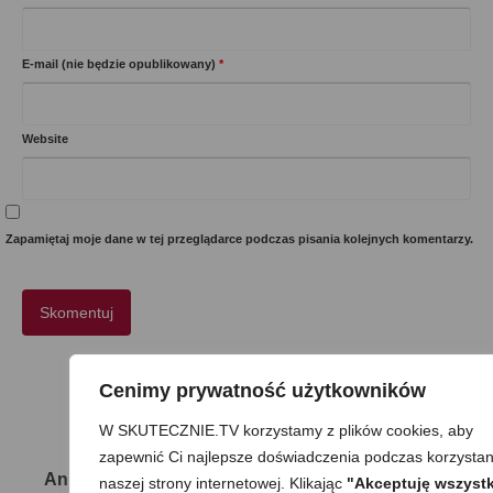
E-mail (nie będzie opublikowany)
*
Website
Zapamiętaj moje dane w tej przeglądarce podczas pisania kolejnych komentarzy.
Cenimy prywatność użytkowników
21 komentarzy
W SKUTECZNIE.TV korzystamy z plików cookies, aby
zapewnić Ci najlepsze doświadczenia podczas korzystan
Anna
25 stycznia 2019
|
Odpowiedz
naszej strony internetowej. Klikając
"Akceptuję wszystk