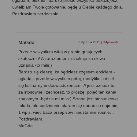
oglądam, pięknie i bardzo prosto wszystko pokazujesz,
uwielbiam Twoje gotowanie, będę u Ciebie każdego dnia.
Pozdrawiam serdecznie
MaGda
7 stycznia 2011
|
Odpowiedz
Przede wszystkim witaj w gronie gotujących
skutecznie! A zaraz potem: dziękuję za słowa
uznania -to miłe:)
Bardzo się cieszę, że będziesz częstym gościem -
oglądaj i przede wszystkim gotuj, modyfikuj i dziel
się kulinarnymi doświadczeniami. A jeśli uznasz to
za stosowne i zechcesz, to proszę, poleć ten kanał
znajomym -będzie mi miło:) Strona jest stosunkowo
młoda, ale codziennie staram się dodać co najmniej
1 wpis, więc baza przepisów nieustannie rośnie…
Pozdrawiam,
MaGda