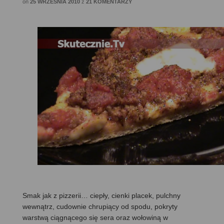
on
25 WRZEŚNIA 2010
z
21 KOMENTARZY
Smak jak z pizzerii… ciepły, cienki placek, pulchny
wewnątrz, cudownie chrupiący od spodu, pokryty
warstwą ciągnącego się sera oraz wołowiną w