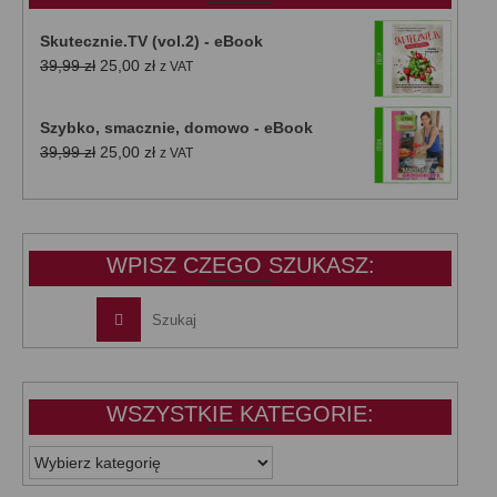
Skutecznie.TV (vol.2) - eBook
Pierwotna
Aktualna
39,99
zł
25,00
zł
z VAT
cena
cena
wynosiła:
wynosi:
Szybko, smacznie, domowo - eBook
39,99 zł.
25,00 zł.
Pierwotna
Aktualna
39,99
zł
25,00
zł
z VAT
cena
cena
wynosiła:
wynosi:
39,99 zł.
25,00 zł.
WPISZ CZEGO SZUKASZ:
WSZYSTKIE KATEGORIE:
WSZYSTKIE
KATEGORIE: