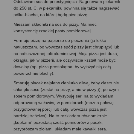
Odstawiam sos do przestygnięcia. Nagrzewam piekarnik
do 250 st. C, w piekarniku powinna się także nagrzewać
półka-blacha, na której będą piec pizzę.
Mieszam składniki na sos do pizzy. Ma mieć
konsystencję rzadkiej pasty pomidorowej.
Formuję pizzę na papierze do pieczenia (ja lekko
natłuszczam, bo wówczas spód pizzy jest chrupiący) lub
na natłuszczonej folii aluminiowej. Moja pizza jest duża,
okrągła, jak w pizzerii, ale oczywiście kształt może być
dowolny (np. pizza prostokątna, by wyłożyć nią całą
powierzchnię blachy).
Smaruję placek najpierw cieniutko oliwą, żeby ciasto nie
chłonęło sosu (został na pizzy, a nie w pizzy:)), po czym
sosem pomidorowym. Wysypuję ser, na to wykładam
odparowaną wołowinę w pomidorach (można połowę
przygotowanej porcji lub całą, wówczas pizza jest
bardziej treściwa). Na to rozkładam równomiernie
„kupkami” pozostałą cześć pomidorów z puszki,
przyprószam ziołami, układam małe kawałki sera.