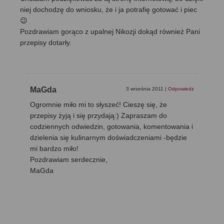
niej dochodzę do wniosku, że i ja potrafię gotować i piec
😉
Pozdrawiam gorąco z upalnej Nikozji dokąd również Pani
przepisy dotarły.
MaGda
3 września 2011
|
Odpowiedz
Ogromnie miło mi to słyszeć! Cieszę się, że
przepisy żyją i się przydają:) Zapraszam do
codziennych odwiedzin, gotowania, komentowania i
dzielenia się kulinarnym doświadczeniami -będzie
mi bardzo miło!
Pozdrawiam serdecznie,
MaGda