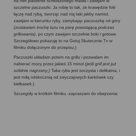
na nim plasterek schłodzonego masła i zawijam w
szczelne paczuszki. Ja robię to tak, że krawędzie folii
łączę nad rybą, tworząc nad nią taki jakby namiot,
zawijam w kierunku ryby, zamykając paczuszkę od góry
(zostawiam trochę luzu na parę powstającą podczas
grillowania)
, po czym zawijam szczelnie boki i gotowe.
Szczegółowo pokazuję to na Gotuj.Skutecznie.Tv w
filmiku dołączonym do przepisu;)
Paczuszki układam potem na grillu i pozwalam im
nabierać mocy przez jakieś 15 minut
(jeśli grill jest już
solidnie nagrzany;)
Taka ryba jest soczysta i delikatna, i
jest miłą odskocznią od zwyczajowych karkówek czy
kiełbasek:)
Szczegóły w krótkim filmiku -zapraszam do obejrzenia: