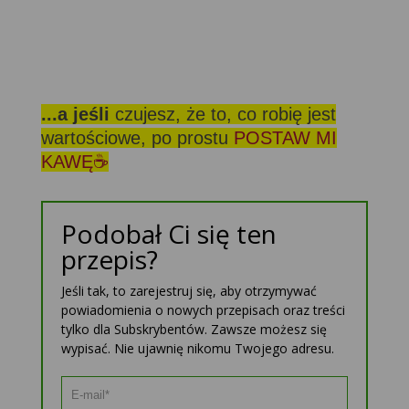
...a jeśli
czujesz, że to, co robię jest
wartościowe, po prostu
POSTAW MI
KAWĘ☕
Podobał Ci się ten
przepis?
Jeśli tak, to zarejestruj się, aby otrzymywać
powiadomienia o nowych przepisach oraz treści
tylko dla Subskrybentów. Zawsze możesz się
wypisać. Nie ujawnię nikomu Twojego adresu.