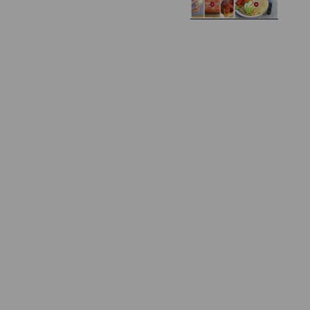
Zapiekany naleśnik z
mięsem i pieczarkami. I
Gołąbki z cukinii
prosta sałatka
Najprostszy klasyczny
chlebek bananowy
Kotlety ruskie
(zawsze się uda!)