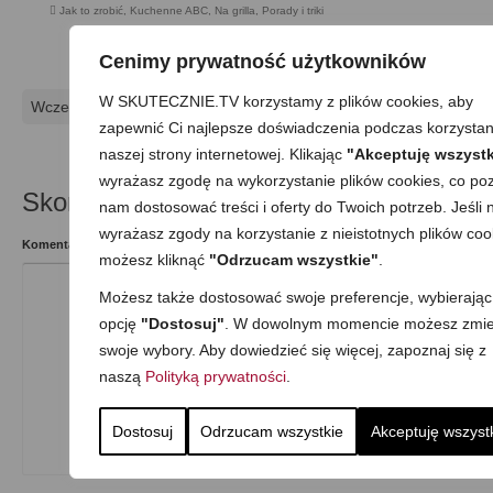
Jak to zrobić
,
Kuchenne ABC
,
Na grilla
,
Porady i triki
Cenimy prywatność użytkowników
W SKUTECZNIE.TV korzystamy z plików cookies, aby
Wcześniejszy
Następny
zapewnić Ci najlepsze doświadczenia podczas korzystan
naszej strony internetowej. Klikając
"Akceptuję wszystk
wyrażasz zgodę na wykorzystanie plików cookies, co poz
Skomentuj
nam dostosować treści i oferty do Twoich potrzeb. Jeśli n
wyrażasz zgody na korzystanie z nieistotnych plików coo
Komentarz
możesz kliknąć
"Odrzucam wszystkie"
.
Możesz także dostosować swoje preferencje, wybierając
opcję
"Dostosuj"
. W dowolnym momencie możesz zmie
swoje wybory. Aby dowiedzieć się więcej, zapoznaj się z
naszą
Polityką prywatności
.
Dostosuj
Odrzucam wszystkie
Akceptuję wszyst