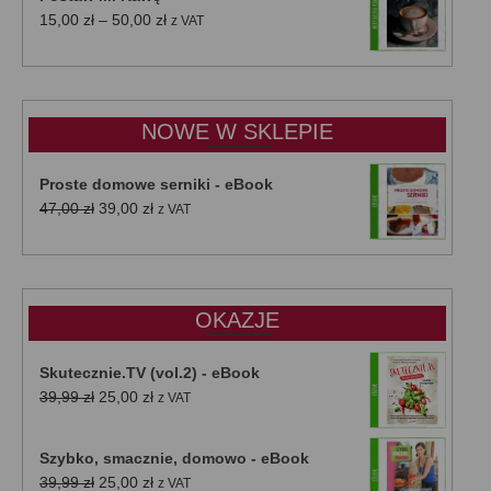
Zakres
15,00
zł
–
50,00
zł
z VAT
cen:
od
15,00 zł
do
NOWE W SKLEPIE
50,00 zł
Proste domowe serniki - eBook
Pierwotna
Aktualna
47,00
zł
39,00
zł
z VAT
cena
cena
wynosiła:
wynosi:
47,00 zł.
39,00 zł.
OKAZJE
Skutecznie.TV (vol.2) - eBook
Pierwotna
Aktualna
39,99
zł
25,00
zł
z VAT
cena
cena
wynosiła:
wynosi:
Szybko, smacznie, domowo - eBook
39,99 zł.
25,00 zł.
Pierwotna
Aktualna
39,99
zł
25,00
zł
z VAT