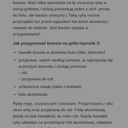
łososia. Mam kilka sposobów na tę smaczną rybę w
wersji grillowej i dzisiaj prezentuję jeden z nich -prosty
do bólu, ale bardzo smaczny;) Taką rybę można
przyrządzić tuż przed wyjazdem lub dzień wcześniej i
wstawić do lodówki. Jest bardzo szybka w
przygotowaniu!
Jak przygotować łososia na grilla /sposób 1/
kawałki łososia w dowolnej ilości
(filet, dzwonko)
przyprawy
-wybór według uznania, ja najczęściej idę
w prostym kierunku i dodaję poniższe:
– sól
– przyprawa do ryb
schłodzone masło
(takie z lodówki)
folia aluminiowa
Rybę myję, oczyszczam i osuszam. Przyprószam z obu
stron solą oraz przyprawą do ryb. Folię aluminiową
dzielę na tyle kawałków, ile mam ryb. Każdy kawałek
ryby układam na prostokącie folii aluminiowej, układam