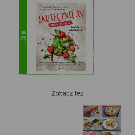
Zobacz też
Domowy ketchup (bez
Tarta francuska z
cukru)
cebulą i pomidorem
Zupa kurkowa z
Domowe żelki
selerem i pietruszką