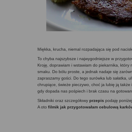
Miękka, krucha, niemal rozpadająca się pod naci
To chyba najszybsze i najwygodniejsze w przygotowa
Kroję, doprawiam i wstawiam do piekarnika, który 
smaku. Do bólu proste, a jednak nadaje się zarówn
zapraszamy gości. Do tego surówka lub sałatka, u
chrupiące, świeże pieczywo, choć ja lubię ją także
gdy dopada nas pośpiech i brak czasu na gotowani
Składniki oraz szczegółowy
przepis
podaję poniże
A oto
filmik jak przygotowałam cebulową karkó