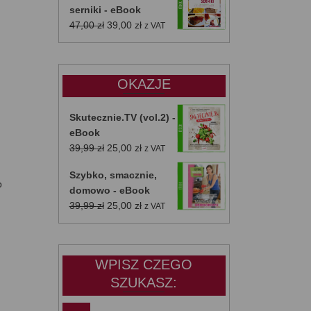
serniki - eBook
Pierwotna
Aktualna
47,00
zł
39,00
zł
z VAT
cena
cena
wynosiła:
wynosi:
47,00 zł.
39,00 zł.
OKAZJE
Skutecznie.TV (vol.2) -
eBook
Pierwotna
Aktualna
39,99
zł
25,00
zł
z VAT
cena
cena
Szybko, smacznie,
wynosiła:
wynosi:
b
domowo - eBook
39,99 zł.
25,00 zł.
Pierwotna
Aktualna
39,99
zł
25,00
zł
z VAT
cena
cena
wynosiła:
wynosi:
39,99 zł.
25,00 zł.
WPISZ CZEGO
SZUKASZ: