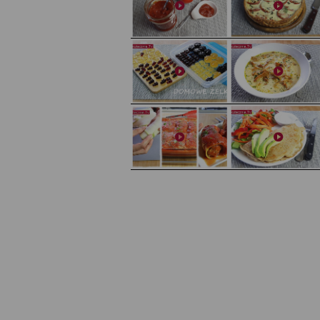
Domowy ketchup (bez cukru)
Tarta francuska z cebulą i pomidorem
Domowe żelki
Zupa kurkowa z selerem i pietruszką
Zapiekany naleśnik z mięsem i pieczarkami. I pro
Gołąbki z cukinii
sałatka