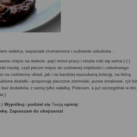
skiem widelca, wspaniale zrumieniona i cudownie cebulowa…
niu mięso na świecie -pięć minut pracy i reszta robi się sama:):):)
robi resztę, czyli piecze mięso do cudownej miękkości i cebulowego
o na codzienny obiad, jak i na bardziej wyszukaną kolację, na którą
lubione dodatki –proponuję pieczone ziemniaki, puree smakowe, ryż lu
 i bez dodatków, z samą tylko sałatką. Polecam, a już szczególnie w dni,
e;)
j:)
Wypróbuj
i
podziel się
Twoją
opinią
!
wkę. Zapraszam do obejrzenia!