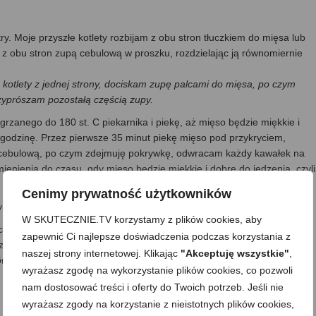
y. Moje przyszłe kotlety rozbijam z obu stron tłuczkiem do mięsa lub
 z obu stron zupą cebulową w proszku, rozdzielając ją równomiernie
 kotlety z jednej strony, dociskam zupę palcami do mięsa, po czym
rzyprószam pozostałą częścią zupy.
zanego do 180 st. C piekarnika i piekę, aż mięso będzie miękkie i
ej godzinę. Przez pierwsze 35 minut piekę mięso pod przykryciem,
 cebulową, po czym zdejmuję pokrywkę, odwracam każdy kawałek na
ienienia do czasu, gdy mięso będzie miękkie i dobre do jedzenia, czyli
Cenimy prywatność użytkowników
nia i podaję.
W SKUTECZNIE.TV korzystamy z plików cookies, aby
ciągnąć śmietaną, masłem lub niewielką ilością mąki ziemniaczanej
zapewnić Ci najlepsze doświadczenia podczas korzystania z
azwyczaj zlewam go do naczynka z pokrywką i wykorzystuję go do
naszej strony internetowej. Klikając
"Akceptuję wszystkie"
,
ów puree czy kaszy)
, a tę karkówkę podaję bez sosu.
wyrażasz zgodę na wykorzystanie plików cookies, co pozwoli
nam dostosować treści i oferty do Twoich potrzeb. Jeśli nie
wyrażasz zgody na korzystanie z nieistotnych plików cookies,