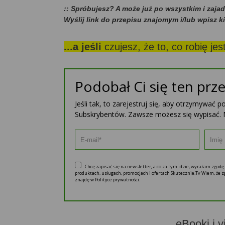
:: Spróbujesz? A może już po wszystkim i zaja
Wyślij link do przepisu znajomym i/lub wpisz k
...a jeśli
czujesz, że to, co robię je
Podobał Ci się ten prze
Jeśli tak, to zarejestruj się, aby otrzymywać 
Subskrybentów. Zawsze możesz się wypisać. 
Chcę zapisać się na newsletter, a co za tym idzie, wyrażam zgod
produktach, usługach, promocjach i ofertach Skutecznie.Tv Wiem, że
znajdę w Polityce prywatności.
eBooki i v