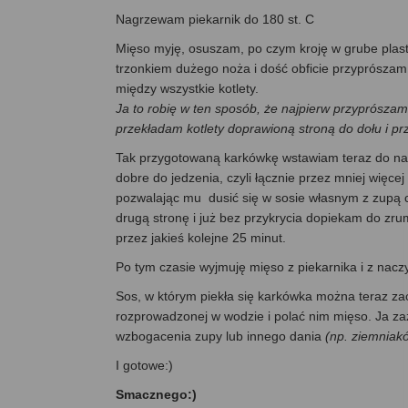
Nagrzewam piekarnik do 180 st. C
Mięso myję, osuszam, po czym kroję w grube plastr
trzonkiem dużego noża i dość obficie przyprószam
między wszystkie kotlety.
Ja to robię w ten sposób, że najpierw przyprószam
przekładam kotlety doprawioną stroną do dołu i p
Tak przygotowaną karkówkę wstawiam teraz do nagr
dobre do jedzenia, czyli łącznie przez mniej więc
pozwalając mu dusić się w sosie własnym z zupą
drugą stronę i już bez przykrycia dopiekam do zrum
przez jakieś kolejne 25 minut.
Po tym czasie wyjmuję mięso z piekarnika i z naczy
Sos, w którym piekła się karkówka można teraz za
rozprowadzonej w wodzie i polać nim mięso. Ja z
wzbogacenia zupy lub innego dania
(np. ziemniak
I gotowe:)
Smacznego:)