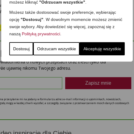
możesz kliknąć
"Odrzucam wszystkie"
.
dasz się… ze smakiem:)?
ilka słów w Komentarzach, dzieląc się Twoją opinią -dziękuję!
Możesz także dostosować swoje preferencje, wybierając
opcję
"Dostosuj"
. W dowolnym momencie możesz zmienić
swoje wybory. Aby dowiedzieć się więcej, zapoznaj się z
st wartościowe, po prostu
POSTAW MI KAWĘ☕
naszą
Polityką prywatności
.
pis?
Dostosuj
Odrzucam wszystkie
Akceptuję wszystkie
powiadomienia o nowych przepisach oraz treści tylko dla
Nie ujawnię nikomu Twojego adresu.
Zapisz mnie
ę na przesyłanie mi na podany w formularzu adres e-mail informacji o upominkach, nowościach,
 zgodę mogę w każdej chwili wycofać, a szczegóły związane z przetwarzaniem moich danych osobowych
ideo inspiracje dla Ciebie