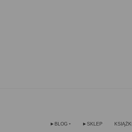
►BLOG
►SKLEP
KSIĄŻK