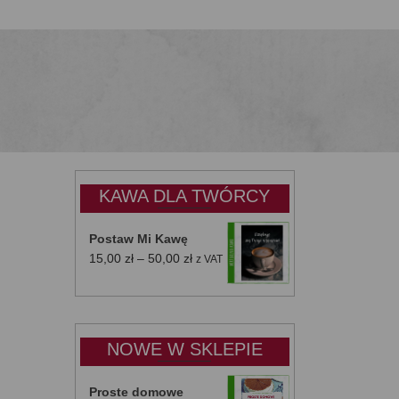
KAWA DLA TWÓRCY
Postaw Mi Kawę
Zakres
15,00
zł
–
50,00
zł
z VAT
cen:
od
15,00 zł
do
NOWE W SKLEPIE
50,00 zł
Proste domowe