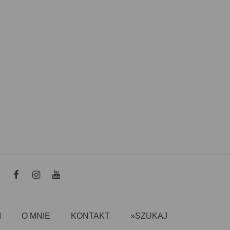
I
O MNIE
KONTAKT
»SZUKAJ