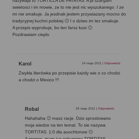
nazywaja to TORTILLA DE PATATAS. A ja szargam
swietosci i im mowie, ze to nie jest nic wyszukanego. I ze
mi nie smakuje. Ja jesdnak jestem przywiazany mocno do
tradycyjnej kuchni polskiej 🙂 I o dziwo im tez smakuje.
A przepis wyprobuje, bo ten farsz kusi 🙂
Pozdrawiam cieplo
Karol
24 maja 2011
|
Odpowiedz
Zwykła literówka po przepisie każdy wie o co chodzi
a chodzi o Mexico !!!
Robal
26 maja 2011
|
Odpowiedz
Hahahaha 🙂 masz racje. Dzis sprostowano
moja wiedze na ten temat. To sie nazywa
TORTITAS. 1:0 dla auochtonow 🙂
A propos, mam juz zakupione TORTITAS.