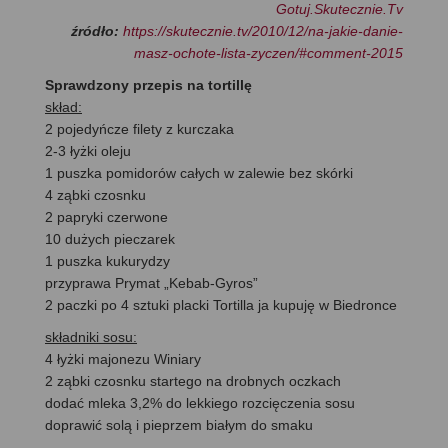
Gotuj.Skutecznie.Tv
źródło:
https://skutecznie.tv/2010/12/na-jakie-danie-
masz-ochote-lista-zyczen/#comment-2015
Sprawdzony przepis na tortillę
skład:
2 pojedyńcze filety z kurczaka
2-3 łyżki oleju
1 puszka pomidorów całych w zalewie bez skórki
4 ząbki czosnku
2 papryki czerwone
10 dużych pieczarek
1 puszka kukurydzy
przyprawa Prymat „Kebab-Gyros”
2 paczki po 4 sztuki placki Tortilla ja kupuję w Biedronce
składniki sosu:
4 łyżki majonezu Winiary
2 ząbki czosnku startego na drobnych oczkach
dodać mleka 3,2% do lekkiego rozcięczenia sosu
doprawić solą i pieprzem białym do smaku