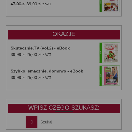
Pierwotna
Aktualna
47,00
zł
39,00
zł
z VAT
cena
cena
wynosiła:
wynosi:
47,00 zł.
39,00 zł.
OKAZJE
Skutecznie.TV (vol.2) - eBook
Pierwotna
Aktualna
39,99
zł
25,00
zł
z VAT
cena
cena
wynosiła:
wynosi:
Szybko, smacznie, domowo - eBook
39,99 zł.
25,00 zł.
Pierwotna
Aktualna
39,99
zł
25,00
zł
z VAT
cena
cena
wynosiła:
wynosi:
39,99 zł.
25,00 zł.
WPISZ CZEGO SZUKASZ: