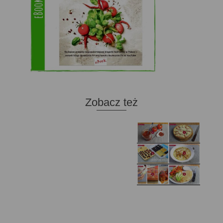
Zobacz też
Domowy ketchup (bez
Tarta francuska z
cukru)
cebulą i pomidorem
Zupa kurkowa z
Domowe żelki
selerem i pietruszką
Zapiekany naleśnik z
mięsem i pieczarkami. I
Gołąbki z cukinii
prosta sałatka
Najprostszy klasyczny
chlebek bananowy
Kotlety ruskie
(zawsze się uda!)