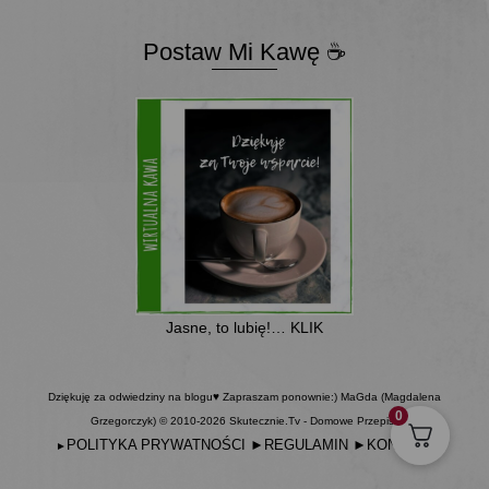
Postaw Mi Kawę ☕
Jasne, to lubię!… KLIK
Dziękuję za odwiedziny na blogu♥ Zapraszam ponownie:) MaGda (Magdalena
0
Grzegorczyk) © 2010-2026 Skutecznie.Tv - Domowe Przepisy
POLITYKA PRYWATNOŚCI
►
REGULAMIN
►
KONTAKT
►