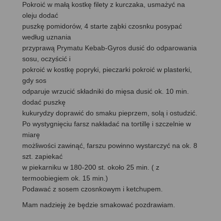
Pokroić w małą kostkę filety z kurczaka, usmażyć na
oleju dodać
puszkę pomidorów, 4 starte ząbki czosnku posypać
według uznania
przyprawą Prymatu Kebab-Gyros dusić do odparowania
sosu, oczyścić i
pokroić w kostkę popryki, pieczarki pokroić w plasterki,
gdy sos
odparuje wrzucić składniki do mięsa dusić ok. 10 min.
dodać puszkę
kukurydzy doprawić do smaku pieprzem, solą i ostudzić.
Po wystygnięciu farsz nakładać na tortillę i szczelnie w
miarę
możliwości zawinąć, farszu powinno wystarczyć na ok. 8
szt. zapiekać
w piekarniku w 180-200 st. około 25 min. ( z
termoobiegiem ok. 15 min.)
Podawać z sosem czosnkowym i ketchupem.
Mam nadzieję że będzie smakować pozdrawiam.