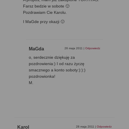
Farsz bedzie w sobote 🙂
Pozdrawiam Cie Karolu.
I MaGde przy okazji 🙂
MaGda
26 maja 2011
|
Odpowiedz
o, serdecznie dziękuję za
pozdrowienia:) I od razu życzę
smacznego a konto soboty:):):)
pozdrowionka!
M.
Karol
28 maja 2011
|
Odpowiedz