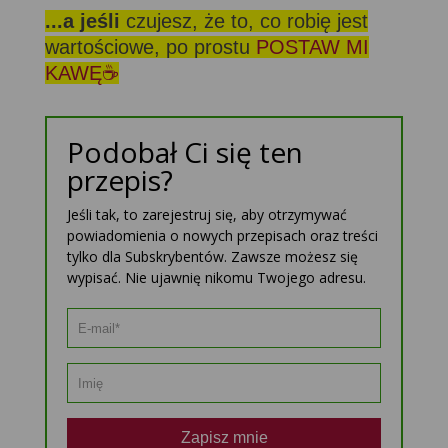
...a jeśli
czujesz, że to, co robię jest
wartościowe, po prostu
POSTAW MI
KAWĘ☕
Podobał Ci się ten
przepis?
Jeśli tak, to zarejestruj się, aby otrzymywać
powiadomienia o nowych przepisach oraz treści
tylko dla Subskrybentów. Zawsze możesz się
wypisać. Nie ujawnię nikomu Twojego adresu.
Zapisz mnie