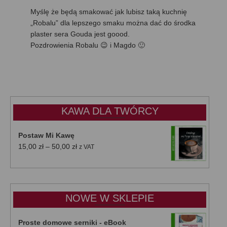
Myślę że będą smakować jak lubisz taką kuchnię
„Robalu” dla lepszego smaku można dać do środka
plaster sera Gouda jest goood.
Pozdrowienia Robalu 😉 i Magdo 🙂
KAWA DLA TWÓRCY
Postaw Mi Kawę
Zakres
15,00
zł
–
50,00
zł
z VAT
cen:
od
15,00 zł
do
NOWE W SKLEPIE
50,00 zł
Proste domowe serniki - eBook