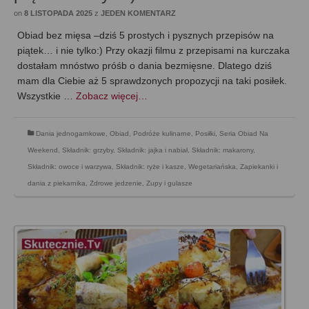
on
8 LISTOPADA 2025
z
JEDEN KOMENTARZ
Obiad bez mięsa –dziś 5 prostych i pysznych przepisów na
piątek… i nie tylko:) Przy okazji filmu z przepisami na kurczaka
dostałam mnóstwo próśb o dania bezmięsne. Dlatego dziś
mam dla Ciebie aż 5 sprawdzonych propozycji na taki posiłek.
Wszystkie …
Zobacz więcej…
Dania jednogarnkowe
,
Obiad
,
Podróże kulinarne
,
Posiłki
,
Seria Obiad Na
Weekend
,
Składnik: grzyby
,
Składnik: jajka i nabiał
,
Składnik: makarony
,
Składnik: owoce i warzywa
,
Składnik: ryże i kasze
,
Wegetariańska
,
Zapiekanki i
dania z piekarnika
,
Zdrowe jedzenie
,
Zupy i gulasze