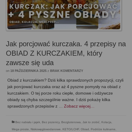
Jak porcjować kurczaka. 4 przepisy na
OBIAD Z KURCZAKIEM, który
zawsze się uda
on
18 PAŹDZIERNIKA 2025
z
BRAK KOMENTARZY
Obiad z kurczakiem? Dziś kilka sprawdzonych propozycji, czyli
jak porcjować kurczaka oraz aż 4 pyszne pomysły na obiad z
kurczakiem. O tej porze roku ciepłe, domowe i odżywcze
obiady są chyba szczególnie ważne. I dziś pokażę kilka
sprawdzonych przepisów z …
Zobacz więcej…
Bez nabiału i jajek
,
Bez pszenicy
,
Bezglutenowa
,
Jak to zrobić
,
Kolacja
,
Mega proste
,
Niskowęglowodanowe, KETO/LCHF
,
Obiad
,
Podróże kulinarne
,