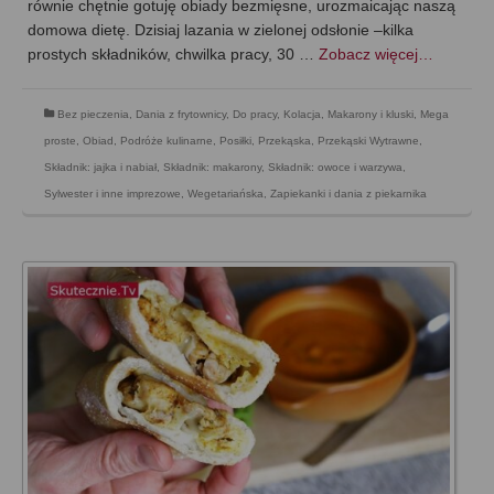
równie chętnie gotuję obiady bezmięsne, urozmaicając naszą
domowa dietę. Dzisiaj lazania w zielonej odsłonie –kilka
prostych składników, chwilka pracy, 30 …
Zobacz więcej…
Bez pieczenia
,
Dania z frytownicy
,
Do pracy
,
Kolacja
,
Makarony i kluski
,
Mega
proste
,
Obiad
,
Podróże kulinarne
,
Posiłki
,
Przekąska
,
Przekąski Wytrawne
,
Składnik: jajka i nabiał
,
Składnik: makarony
,
Składnik: owoce i warzywa
,
Sylwester i inne imprezowe
,
Wegetariańska
,
Zapiekanki i dania z piekarnika