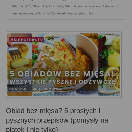
Składnik: drób
,
Składnik: jajka i nabiał
,
Składnik: owoce i warzywa
,
Sylwester i
inne imprezowe
,
Walentynki
,
Zapiekanki i dania z piekarnika
Obiad bez mięsa? 5 prostych i
pysznych przepisów (pomysły na
piątek i nie tylko)