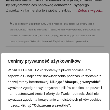
by przygotować coś naprawdę domowego i sycącego.
Zapiekanka farmerska to świetny przykład: …
Zobacz więcej…
Bez pszenicy
,
Bezglutenowa
,
Coś z niczego
,
Dla dzieci
,
Do pracy
,
Mega
proste
,
Obiad
,
Podróże kulinarne
,
Posiłki
,
Romantyczny posiłek
,
Seria Obiad Na
Weekend
,
Składnik: drób
,
Składnik: grzyby
,
Składnik: jajka i nabiał
,
Składnik:
owoce i warzywa
,
Składnik: ziemniaki
,
Zapiekanki i dania z piekarnika
Cenimy prywatność użytkowników
W SKUTECZNIE.TV korzystamy z plików cookies, aby
zapewnić Ci najlepsze doświadczenia podczas korzystania z
naszej strony internetowej. Klikając
"Akceptuję wszystkie"
,
wyrażasz zgodę na wykorzystanie plików cookies, co pozwoli
nam dostosować treści i oferty do Twoich potrzeb. Jeśli nie
wyrażasz zgody na korzystanie z nieistotnych plików cookies,
możesz kliknąć
"Odrzucam wszystkie"
.