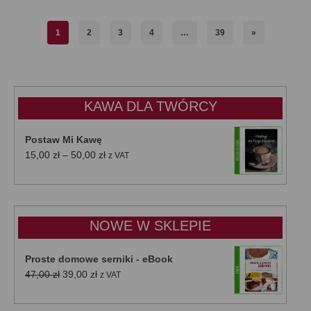
1
2
3
4
…
39
»
KAWA DLA TWÓRCY
Postaw Mi Kawę
Zakres
15,00
zł
–
50,00
zł
z VAT
cen:
od
15,00 zł
do
NOWE W SKLEPIE
50,00 zł
Proste domowe serniki - eBook
Pierwotna
Aktualna
47,00
zł
39,00
zł
z VAT
cena
cena
wynosiła:
wynosi: