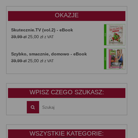
47,00 zł.
39,00 zł.
OKAZJE
Skutecznie.TV (vol.2) - eBook
Pierwotna
Aktualna
39,99
zł
25,00
zł
z VAT
cena
cena
wynosiła:
wynosi:
Szybko, smacznie, domowo - eBook
39,99 zł.
25,00 zł.
Pierwotna
Aktualna
39,99
zł
25,00
zł
z VAT
cena
cena
wynosiła:
wynosi:
39,99 zł.
25,00 zł.
WPISZ CZEGO SZUKASZ:
WSZYSTKIE KATEGORIE: