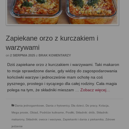
Zapiekane orzo z kurczakiem i
warzywami
on
2 SIERPNIA 2025
z
BRAK KOMENTARZY
Dziś zapiekane orzo z kurczakiem i warzywami. Taki makaron
to moje sprawdzone danie, gdy widzę do zagospodarowania
końcówki warzyw i jednocześnie mam ochotę na coś
pysznego, prostego i sycącego dla całej rodziny. Cała magia
polega na tym, że składniki mieszam …
Zobacz więcej…
Dania jednogarnkowe
,
Dania z frytownicy
,
Dla dzieci
,
Do pracy
,
Kolacja
,
Mega proste
,
Obiad
,
Podróże kulinarne
,
Posiłki
,
Składnik: drób
,
Składnik:
makarony
,
Składnik: owoce i warzywa
,
Zapiekanki i dania z piekarnika
,
Zdrowe
jedzenie