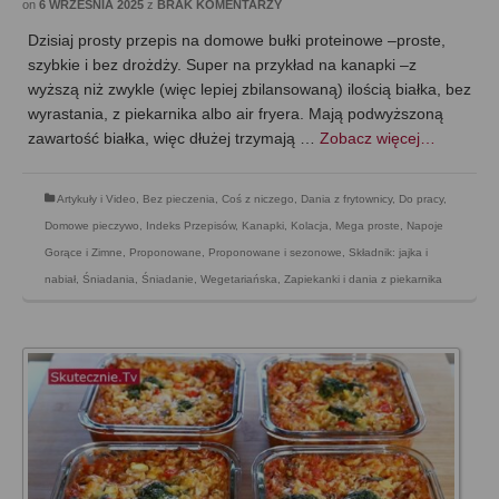
on
6 WRZEŚNIA 2025
z
BRAK KOMENTARZY
Dzisiaj prosty przepis na domowe bułki proteinowe –proste,
szybkie i bez drożdży. Super na przykład na kanapki –z
wyższą niż zwykle (więc lepiej zbilansowaną) ilością białka, bez
wyrastania, z piekarnika albo air fryera. Mają podwyższoną
zawartość białka, więc dłużej trzymają …
Zobacz więcej…
Artykuły i Video
,
Bez pieczenia
,
Coś z niczego
,
Dania z frytownicy
,
Do pracy
,
Domowe pieczywo
,
Indeks Przepisów
,
Kanapki
,
Kolacja
,
Mega proste
,
Napoje
Gorące i Zimne
,
Proponowane
,
Proponowane i sezonowe
,
Składnik: jajka i
nabiał
,
Śniadania
,
Śniadanie
,
Wegetariańska
,
Zapiekanki i dania z piekarnika