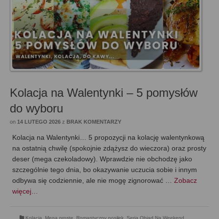
Kolacja na Walentynki – 5 pomysłów
do wyboru
on
14 LUTEGO 2026
z
BRAK KOMENTARZY
Kolacja na Walentynki… 5 propozycji na kolację walentynkową
na ostatnią chwilę (spokojnie zdążysz do wieczora) oraz prosty
deser (mega czekoladowy). Wprawdzie nie obchodzę jako
szczególnie tego dnia, bo okazywanie uczucia sobie i innym
odbywa się codziennie, ale nie mogę zignorować …
Zobacz
więcej…
Kolacja
,
Mega proste
,
Romantyczny posiłek
,
Seria Obiad Na Weekend
,