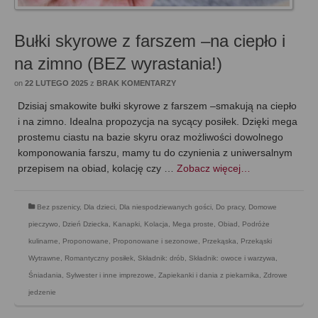
Bułki skyrowe z farszem –na ciepło i
na zimno (BEZ wyrastania!)
on
22 LUTEGO 2025
z
BRAK KOMENTARZY
Dzisiaj smakowite bułki skyrowe z farszem –smakują na ciepło
i na zimno. Idealna propozycja na sycący posiłek. Dzięki mega
prostemu ciastu na bazie skyru oraz możliwości dowolnego
komponowania farszu, mamy tu do czynienia z uniwersalnym
przepisem na obiad, kolację czy …
Zobacz więcej…
Bez pszenicy
,
Dla dzieci
,
Dla niespodziewanych gości
,
Do pracy
,
Domowe
pieczywo
,
Dzień Dziecka
,
Kanapki
,
Kolacja
,
Mega proste
,
Obiad
,
Podróże
kulinarne
,
Proponowane
,
Proponowane i sezonowe
,
Przekąska
,
Przekąski
Wytrawne
,
Romantyczny posiłek
,
Składnik: drób
,
Składnik: owoce i warzywa
,
Śniadania
,
Sylwester i inne imprezowe
,
Zapiekanki i dania z piekarnika
,
Zdrowe
jedzenie