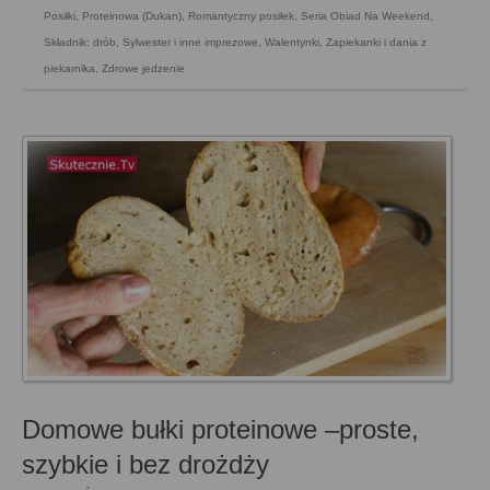
Posiłki
,
Proteinowa (Dukan)
,
Romantyczny posiłek
,
Seria Obiad Na Weekend
,
Składnik: drób
,
Sylwester i inne imprezowe
,
Walentynki
,
Zapiekanki i dania z
piekarnika
,
Zdrowe jedzenie
Domowe bułki proteinowe –proste,
szybkie i bez drożdży