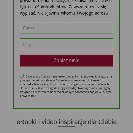
powiadomienia o nowych przepisach oraz treści
tylko dla Subskrybentów. Zawsze możesz się
wypisać. Nie ujawnię nikomu Twojego adresu.
Zapisz mnie
Chcę zapisać się na newsletter, a co za tym idzie, wyrażam zgodę na
przesyłanie mi na podany w formularzu adres e-mail informacji o
upominkach, nowościach, produktach, usługach, promocjach i ofertach
Skutecznie.Tv Wiem, że zgodę mogę w każdej chwili wycofać, a szczegóły
związane z przetwarzaniem moich danych osobowych znajdę w Polityce
prywatności.
eBooki i video inspiracje dla Ciebie