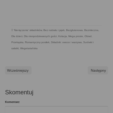
'Nie-łączenie' składników
,
Bez nabiału i jajek
,
Bezglutenowa
,
Bezmleczna
,
Dla dzieci
,
Dla niespodziewanych gości
,
Kolacja
,
Mega proste
,
Obiad
,
Przekąska
,
Romantyczny posiłek
,
Składnik: owoce i warzywa
,
Surówki i
sałatki
,
Wegetariańska
Wcześniejszy
Następny
Skomentuj
Komentarz