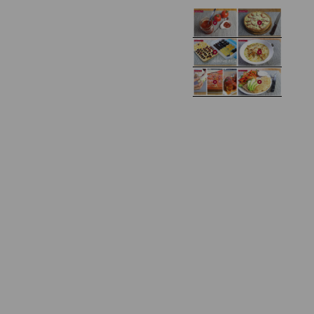
Domowy ketchup (bez
Tarta francuska z
cukru)
cebulą i pomidorem
Zupa kurkowa z
Domowe żelki
selerem i pietruszką
Zapiekany naleśnik z
mięsem i pieczarkami. I
Gołąbki z cukinii
prosta sałatka
Najprostszy klasyczny
chlebek bananowy
Kotlety ruskie
(zawsze się uda!)