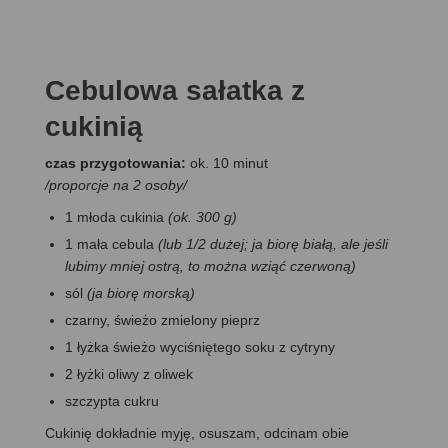
Cebulowa sałatka z
cukinią
czas przygotowania:
ok. 10 minut
/proporcje na 2 osoby/
1 młoda cukinia
(ok. 300 g)
1 mała cebula
(lub 1/2 dużej; ja biorę białą, ale jeśli
lubimy mniej ostrą, to można wziąć czerwoną)
sól
(ja biorę morską)
czarny, świeżo zmielony pieprz
1 łyżka świeżo wyciśniętego soku z cytryny
2 łyżki oliwy z oliwek
szczypta cukru
Cukinię dokładnie myję, osuszam, odcinam obie