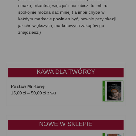
smaku, pikantna, więc jeśli nie lubisz, to imbiru
spokojnie można dać mniej:) a imbir chyba w
każdym markecie powinien być, pewnie przy okazji
jakichś większych, marketowych zakupów go
znajdziesz;)
KAWA DLA TWÓRCY
Postaw Mi Kawę
Zakres
15,00
zł
–
50,00
zł
z VAT
cen:
od
15,00 zł
do
NOWE W SKLEPIE
50,00 zł