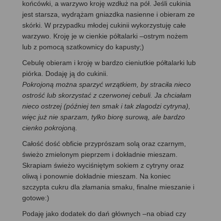
końcówki, a warzywo kroję wzdłuż na pół. Jeśli cukinia
jest starsza, wydrążam gniazdka nasienne i obieram ze
skórki. W przypadku młodej cukinii wykorzystuję całe
warzywo. Kroję je w cienkie półtalarki –ostrym nożem
lub z pomocą szatkownicy do kapusty;)
Cebulę obieram i kroję w bardzo cieniutkie półtalarki lub
piórka. Dodaję ją do cukinii.
Pokrojoną można sparzyć wrzątkiem, by straciła nieco
ostrość lub skorzystać z czerwonej cebuli. Ja chciałam
nieco ostrzej (później ten smak i tak złagodzi cytryna),
więc już nie sparzam, tylko biorę surową, ale bardzo
cienko pokrojoną.
Całość dość obficie przyprószam solą oraz czarnym,
świeżo zmielonym pieprzem i dokładnie mieszam.
Skrapiam świeżo wyciśniętym sokiem z cytryny oraz
oliwą i ponownie dokładnie mieszam. Na koniec
szczypta cukru dla złamania smaku, finalne mieszanie i
gotowe:)
Podaję jako dodatek do dań głównych –na obiad czy