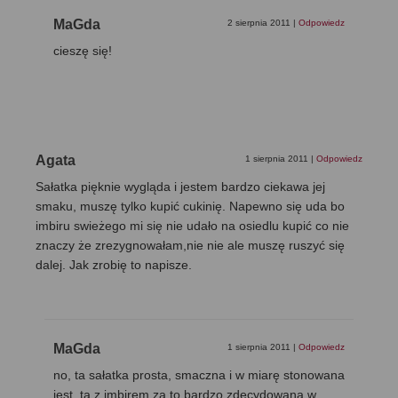
MaGda
2 sierpnia 2011
|
Odpowiedz
cieszę się!
Agata
1 sierpnia 2011
|
Odpowiedz
Sałatka pięknie wygląda i jestem bardzo ciekawa jej
smaku, muszę tylko kupić cukinię. Napewno się uda bo
imbiru swieżego mi się nie udało na osiedlu kupić co nie
znaczy że zrezygnowałam,nie nie ale muszę ruszyć się
dalej. Jak zrobię to napisze.
MaGda
1 sierpnia 2011
|
Odpowiedz
no, ta sałatka prosta, smaczna i w miarę stonowana
jest. ta z imbirem za to bardzo zdecydowana w