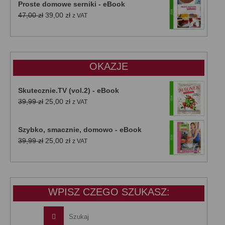
Proste domowe serniki - eBook
Pierwotna
Aktualna
47,00
zł
39,00
zł
z VAT
cena
cena
wynosiła:
wynosi:
47,00 zł.
39,00 zł.
OKAZJE
Skutecznie.TV (vol.2) - eBook
Pierwotna
Aktualna
39,99
zł
25,00
zł
z VAT
cena
cena
wynosiła:
wynosi:
Szybko, smacznie, domowo - eBook
39,99 zł.
25,00 zł.
Pierwotna
Aktualna
39,99
zł
25,00
zł
z VAT
cena
cena
wynosiła:
wynosi:
39,99 zł.
25,00 zł.
WPISZ CZEGO SZUKASZ: