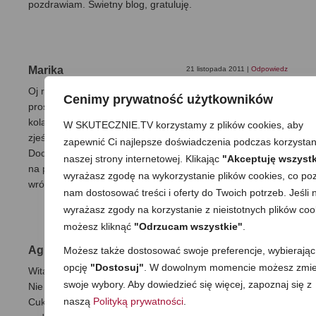
pozdrawiam. Świetny blog, gratuluję.
Marika
21 listopada 2011
|
Odpowiedz
Oj rzadko się takie wspaniałe przepisy trafiają:) A ten
Cenimy prywatność użytkowników
proszę: łatwy, szybki, zdrowy i przepyszny:) Właśnie na
kolację spałaszowałam całą – nie wiedziałam, że mogę
W SKUTECZNIE.TV korzystamy z plików cookies, aby
zjeść całą cukinię na raz:)(i to surową, o zgrozo!)
zapewnić Ci najlepsze doświadczenia podczas korzystan
Dodałam pół dość małej cebuli, pominęłam cukier i wyszło
naszej strony internetowej. Klikając
"Akceptuję wszystk
na prawdę super – na pewno nie raz do tej surówki
wyrażasz zgodę na wykorzystanie plików cookies, co poz
wrócę. Dziękuję!
nam dostosować treści i oferty do Twoich potrzeb. Jeśli n
wyrażasz zgody na korzystanie z nieistotnych plików coo
możesz kliknąć
"Odrzucam wszystkie"
.
Agnieszka
Możesz także dostosować swoje preferencje, wybierając
5 sierpnia 2011
|
Odpowiedz
opcję
"Dostosuj"
. W dowolnym momencie możesz zmie
Witaj MaGdo. Jakiś czas temu znalazłam twoją stronę.
swoje wybory. Aby dowiedzieć się więcej, zapoznaj się z
Nie pisałam, ale uważnie studiowałam twoje przepisy.
naszą
Polityką prywatności
.
Cukinia, jako jedno z moich ulubionych warzyw, prawie