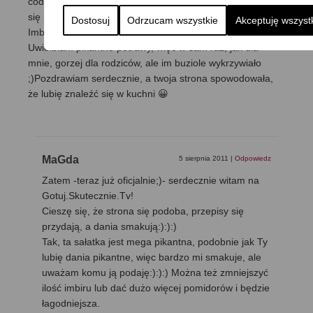
codziennie gości u mnie w jadłospisie. Placuszki z cukinii
się przejadły, teraz wypróbuję twój sałatkowy przepis 🙂
Dostosuj
Odrzucam wszystkie
Akceptuję wszyst
Imbirowa sałatka z pomidorów wyszła mi pysznie.
Uwielbiam pikantne potrawy, więc w sam raz, jak dla
mnie, gorzej dla rodziców, ale im buziole wykrzywiało
;)Pozdrawiam serdecznie, a twoja strona spowodowała,
że lubię znaleźć się w kuchni 😀
MaGda
5 sierpnia 2011
|
Odpowiedz
Zatem -teraz już oficjalnie;)- serdecznie witam na
Gotuj.Skutecznie.Tv!
Cieszę się, że strona się podoba, przepisy się
przydają, a dania smakują:):):)
Tak, ta sałatka jest mega pikantna, podobnie jak Ty
lubię dania pikantne, więc bardzo mi smakuje, ale
uważam komu ją podaję:):):) Można też zmniejszyć
ilość imbiru lub dać dużo więcej pomidorów i będzie
łagodniejsza.