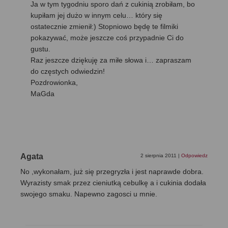
Ja w tym tygodniu sporo dań z cukinią zrobiłam, bo
kupiłam jej dużo w innym celu… który się
ostatecznie zmienił:) Stopniowo będę te filmiki
pokazywać, może jeszcze coś przypadnie Ci do
gustu.
Raz jeszcze dziękuję za miłe słowa i… zapraszam
do częstych odwiedzin!
Pozdrowionka,
MaGda
Agata
2 sierpnia 2011
|
Odpowiedz
No ,wykonałam, już się przegryzła i jest naprawde dobra.
Wyrazisty smak przez cieniutką cebulkę a i cukinia dodała
swojego smaku. Napewno zagosci u mnie.