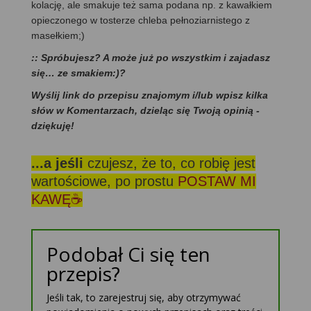
kolację, ale smakuje też sama podana np. z kawałkiem
opieczonego w tosterze chleba pełnoziarnistego z
masełkiem;)
:: Spróbujesz? A może już po wszystkim i zajadasz
się… ze smakiem:)?
Wyślij link do przepisu znajomym i/lub wpisz kilka
słów w Komentarzach, dzieląc się Twoją opinią -
dziękuję!
...a jeśli
czujesz, że to, co robię jest
wartościowe, po prostu
POSTAW MI
KAWĘ☕
Podobał Ci się ten
przepis?
Jeśli tak, to zarejestruj się, aby otrzymywać