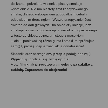
delikatna i pokrojona w cienkie plastry smakuje
wyśmienicie. Nie ma niestety zbyt zdecydowanego
smaku, dlatego wzbogaciłam ją dodatkiem cebuli i
odpowiednim dressingiem. Wyszło przepysznie! Jest
świetna do dań głównych –na obiad czy kolację, lecz
smakuje też sama podana np. z kawałkiem opieczonego
w tosterze chleba pełnoziarnistego z masełkiem
…ale… ponieważ są różne gusta i smaki, to spróbujcie
sami;) I, proszę, dajcie znać jak ją odnaleźliście!
Składniki oraz szczegółowy
przepis
podaję poniżej:)
Wypróbuj
i
podziel się
Twoją
opinią
!
A oto
filmik jak przygotowałam cebulową sałatkę z
cukinią. Zapraszam do obejrzenia!