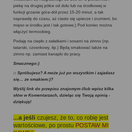
piekę na drugiej półce od dołu lub na środkowej w
funkcji grzanie góra-dół przez 15-20 minut, a tak
naprawdę do czasu, aż ciasto się upiecze i zrumieni, bo
mięso w środku jest i tak gotowe;) Pod koniec można
włączyć termoobieg.
Podaję na ciepło z sałatkami i sosami na zimno (np.
tatarski, czosnkowy, itp.) Będą smakować także na
zimno np. zamiast kanapki do pracy.
Smacznego:)
:: Spróbujesz? A może już po wszystkim i zajadasz
się… ze smakiem:)?
Wyślij link do przepisu znajomym i/lub wpisz kilka
słów w Komentarzach, dzieląc się Twoją opinią -
dziękuję!
...a jeśli
czujesz, że to, co robię jest
wartościowe, po prostu
POSTAW MI