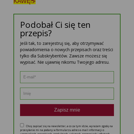
KAWĘ☕
Podobał Ci się ten
przepis?
Jeśli tak, to zarejestruj się, aby otrzymywać
powiadomienia o nowych przepisach oraz treści
tylko dla Subskrybentów. Zawsze możesz się
wypisać. Nie ujawnię nikomu Twojego adresu.
Zapisz mnie
Chcę zapisać się na newsletter, a co za tym idzie, wyrażam zgodę na
przesyłanie mi na podany w formularzu adres e-mail informacji o
upominkach, nowościach, produktach, usługach, promocjach i ofertach