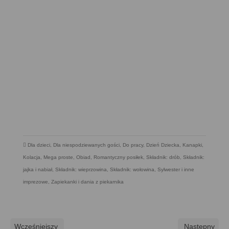
Dla dzieci
,
Dla niespodziewanych gości
,
Do pracy
,
Dzień Dziecka
,
Kanapki
,
Kolacja
,
Mega proste
,
Obiad
,
Romantyczny posiłek
,
Składnik: drób
,
Składnik:
jajka i nabiał
,
Składnik: wieprzowina
,
Składnik: wołowina
,
Sylwester i inne
imprezowe
,
Zapiekanki i dania z piekarnika
Wcześniejszy
Następny