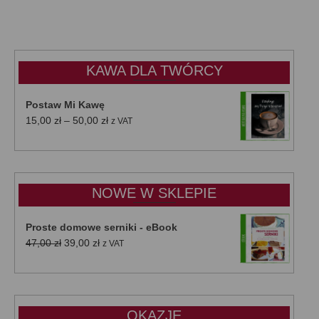
KAWA DLA TWÓRCY
Postaw Mi Kawę
Zakres
15,00
zł
–
50,00
zł
z VAT
cen:
od
15,00 zł
do
NOWE W SKLEPIE
50,00 zł
Proste domowe serniki - eBook
Pierwotna
Aktualna
47,00
zł
39,00
zł
z VAT
cena
cena
wynosiła:
wynosi:
47,00 zł.
39,00 zł.
OKAZJE