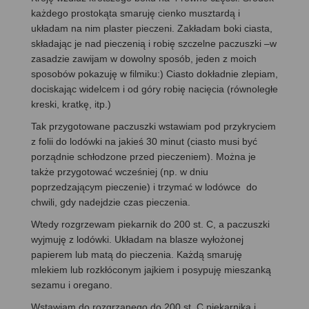
każdego prostokąta smaruję cienko musztardą i
układam na nim plaster pieczeni. Zakładam boki ciasta,
składając je nad pieczenią i robię szczelne paczuszki –w
zasadzie zawijam w dowolny sposób, jeden z moich
sposobów pokazuję w filmiku:) Ciasto dokładnie zlepiam,
dociskając widelcem i od góry robię nacięcia (równoległe
kreski, kratkę, itp.)
Tak przygotowane paczuszki wstawiam pod przykryciem
z folii do lodówki na jakieś 30 minut (ciasto musi być
porządnie schłodzone przed pieczeniem). Można je
także przygotować wcześniej (np. w dniu
poprzedzającym pieczenie) i trzymać w lodówce do
chwili, gdy nadejdzie czas pieczenia.
Wtedy rozgrzewam piekarnik do 200 st. C, a paczuszki
wyjmuję z lodówki. Układam na blasze wyłożonej
papierem lub matą do pieczenia. Każdą smaruję
mlekiem lub rozkłóconym jajkiem i posypuję mieszanką
sezamu i oregano.
Wstawiam do rozgrzanego do 200 st. C piekarnika i