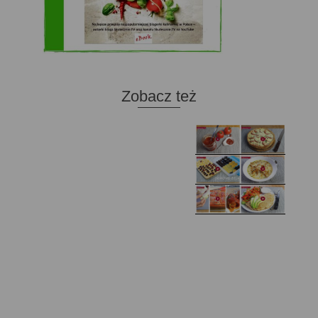
Zobacz też
Domowy ketchup (bez
Tarta francuska z
cukru)
cebulą i pomidorem
Zupa kurkowa z
Domowe żelki
selerem i pietruszką
Zapiekany naleśnik z
mięsem i pieczarkami. I
Gołąbki z cukinii
prosta sałatka
Najprostszy klasyczny
chlebek bananowy
Kotlety ruskie
(zawsze się uda!)