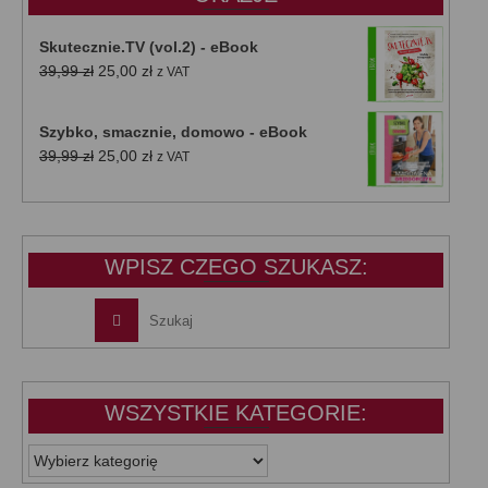
Skutecznie.TV (vol.2) - eBook
Pierwotna
Aktualna
39,99
zł
25,00
zł
z VAT
cena
cena
wynosiła:
wynosi:
Szybko, smacznie, domowo - eBook
39,99 zł.
25,00 zł.
Pierwotna
Aktualna
39,99
zł
25,00
zł
z VAT
cena
cena
wynosiła:
wynosi:
39,99 zł.
25,00 zł.
WPISZ CZEGO SZUKASZ:
WSZYSTKIE KATEGORIE:
WSZYSTKIE
KATEGORIE: