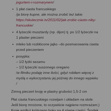
jogurtem-i-rozmarynem
/
1 płat ciasta francuskiego
/ja biorę kupne, ale można zrobić też takie:
https://skutecznie.tv/2011/02/jak-zrobic-ciasto-niby-
francuskie
/
4 łyżeczki musztardy (np. dijon) tj. po 1/2 łyżeczki na
1 plaster pieczeni
mleko lub rozkłócone jajko –do posmarowania ciasta
przed pieczeniem
posypka:
– 1/2 łyżki sezamu
– 1/2 łyżeczki suszonego oregano
/w filmiku podaję inne ilości, gdyż robiłam więcej z
myślą o wykorzystaniu jej później do innego wypieku
/
Zimną pieczeń kroję w plastry grubości 1,5-2 cm
Płat ciasta francuskiego rozwijam i układam na stole.
Jeśli biorę mrożone, to oczywiście najpierw rozmrażam;)
Kroję wzdłuż krótszego boku na 4 równe części. Środek