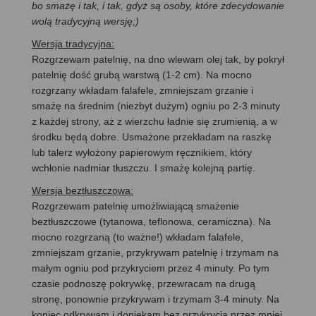
bo smażę i tak, i tak, gdyż są osoby, które zdecydowanie
wolą tradycyjną wersję;)
Wersja tradycyjna:
Rozgrzewam patelnię, na dno wlewam olej tak, by pokrył
patelnię dość grubą warstwą (1-2 cm). Na mocno
rozgrzany wkładam falafele, zmniejszam grzanie i
smażę na średnim (niezbyt dużym) ogniu po 2-3 minuty
z każdej strony, aż z wierzchu ładnie się zrumienią, a w
środku będą dobre. Usmażone przekładam na raszkę
lub talerz wyłożony papierowym ręcznikiem, który
wchłonie nadmiar tłuszczu. I smażę kolejną partię.
Wersja beztłuszczowa:
Rozgrzewam patelnię umożliwiającą smażenie
beztłuszczowe (tytanowa, teflonowa, ceramiczna). Na
mocno rozgrzaną (to ważne!) wkładam falafele,
zmniejszam grzanie, przykrywam patelnię i trzymam na
małym ogniu pod przykryciem przez 4 minuty. Po tym
czasie podnoszę pokrywkę, przewracam na drugą
stronę, ponownie przykrywam i trzymam 3-4 minuty. Na
koniec odkrywam i dopiekam bez przykrycia przez mniej