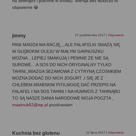
na zewnątrz i pulchne w środku. Wersja bez tłuszczu to
objawienie 😀
jimmy
27 października 2017
|
Odpowiedz
PANI MAGDA MA RACJĘ,,,,ALE FALAFELKI SMAŻĄ SIĘ
W GŁĘBOKIM OLEJU W MAŁYM GARNUSZKU
MOŻNA…LEPIEJ SMAKUJĄ I PEWNIE ŻE NIE SĄ
SUROWE.. .A SOS DO NICH ORYGINALNY TYLKO
TAHINI,,MIAZGA SEZAMOWA Z CYTRYNĄ CZOSNKIEM
MOŻNA DODAĆ DO NICH JOGURT ,I SIĘ JE Z
CHLEBEM ARABSKIM PITA,MOGĘ DAĆ PRZEPIS NA
FALAFEL I NA SOS TAHINI I NA HUMMOS Z TAHINĄBO
TO SĄ NASZE DANIA NARODOWE MOJA POCZTA ,
maatouk62@wp.pl
pozdrawiam
Kuchnia bez glutenu
12 lipca 2017
|
Odpowiedz