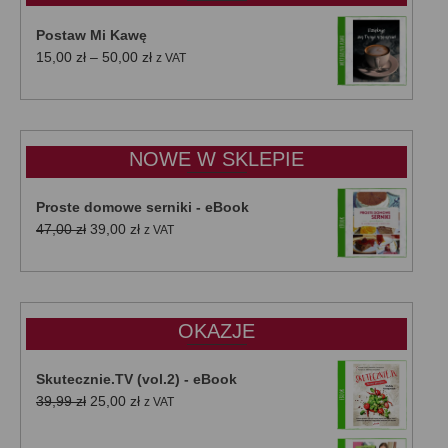
Postaw Mi Kawę
Zakres
15,00
zł
–
50,00
zł
z VAT
cen:
od
15,00 zł
do
NOWE W SKLEPIE
50,00 zł
Proste domowe serniki - eBook
Pierwotna
Aktualna
47,00
zł
39,00
zł
z VAT
cena
cena
wynosiła:
wynosi:
47,00 zł.
39,00 zł.
OKAZJE
Skutecznie.TV (vol.2) - eBook
Pierwotna
Aktualna
39,99
zł
25,00
zł
z VAT
cena
cena
wynosiła:
wynosi: