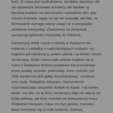
być), 2) masa jest rozdrobniona, ale lekko ziarnista i da
się wprawdzie formować w kotlety, ale falafele są
bardziej podatne na ewentualne rozpadanie (tzn. gdy
mocno ściśnięte, nigdy mi się nie rozpadły, ale fakt, że
formowanie wymaga więcej uwagi niż w przypadku
zmielenia maszynką). Zważywszy na powyższe
zazwyczaj wybieram maszynkę do mielenia.
Ciecierzycę mielę razem z cebulą w maszynce do
mielenia z nakładką o najdrobniejszych oczkach –ja:
najpierw pół ciecierzycy, potem cebula i na koniec reszta
ciecierzycy, dzięki czemu cała cebula znajdzie się w
misce;) Dokładam drobno posiekany lub przeciśnięty
przez praskę czosnek, pietruszkę, kmin rzymski, sól,
chilli, kardamon (lub gałkę muszkatołową), cynamon
oraz sodę. Dokładnie mieszam, równomiernie
rozprowadzając wszystkie dodatki w masie. I na koniec
woda –na oko, na tę ilość ciecierzycy daję nie więcej niż
łyżkę stołową, ale ilość oceniam po konsystencji masy.
Dokładnie mieszam, masa ma być spójna, mazista i
łatwo formować się w małe kotleciki. Gotową