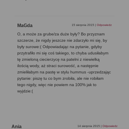
MaGda
15 sierpnia 2015
|
Odpowiedz
O, a może za grube/za duże były? Bo przyznam
szczerze, że nigdy jeszcze nie zdarzyło mi się, by
były surowe:( Odpowiadając na pytanie, gdyby
przytrafiło mi się coś takiego, to chyba udusiłabym
tę zmieloną ciecierzycę na patelni z niewielką
ilością wody, aż straci surowość, a następnie
zmieliłabym na pastę w stylu hummus -uprzedzając
pytanie: piszę tu co bym zrobiła, ale nie robiłam
tego nigdy, więc nie powiem na 100% jak to
wyjdzie:(
Ania
14 sierpnia 2015
|
Odpowiedz