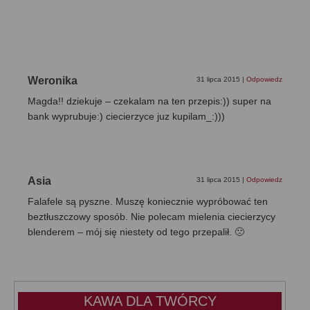
Weronika
31 lipca 2015
|
Odpowiedz
Magda!! dziekuje – czekalam na ten przepis:)) super na
bank wyprubuje:) ciecierzyce juz kupilam_:)))
Asia
31 lipca 2015
|
Odpowiedz
Falafele są pyszne. Muszę koniecznie wypróbować ten
beztłuszczowy sposób. Nie polecam mielenia ciecierzycy
blenderem – mój się niestety od tego przepalił. 🙁
KAWA DLA TWÓRCY