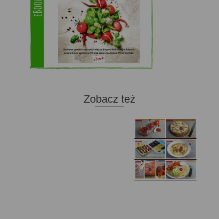
Zobacz też
Domowy ketchup (bez
Tarta francuska z
cukru)
cebulą i pomidorem
Zupa kurkowa z
Domowe żelki
selerem i pietruszką
Zapiekany naleśnik z
mięsem i pieczarkami. I
Gołąbki z cukinii
prosta sałatka
Najprostszy klasyczny
chlebek bananowy
Kotlety ruskie
(zawsze się uda!)