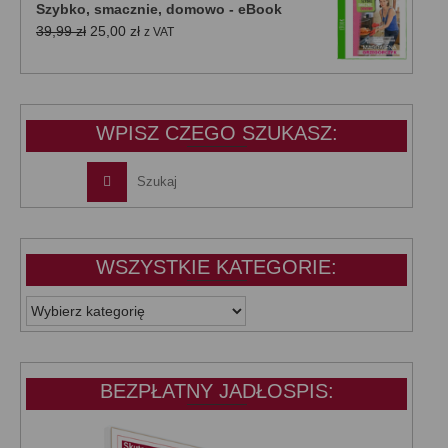
Szybko, smacznie, domowo - eBook
39,99 zł.
25,00 zł.
Pierwotna
Aktualna
39,99
zł
25,00
zł
z VAT
cena
cena
wynosiła:
wynosi:
39,99 zł.
25,00 zł.
WPISZ CZEGO SZUKASZ:
WSZYSTKIE KATEGORIE:
WSZYSTKIE
KATEGORIE:
BEZPŁATNY JADŁOSPIS: