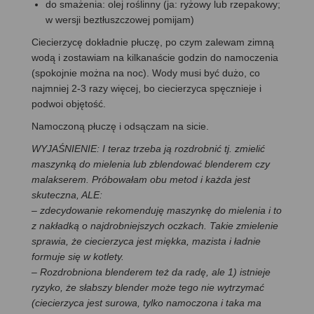
do smażenia: olej roślinny (ja: ryżowy lub rzepakowy;
w wersji beztłuszczowej pomijam)
Ciecierzycę dokładnie płuczę, po czym zalewam zimną
wodą i zostawiam na kilkanaście godzin do namoczenia
(spokojnie można na noc). Wody musi być dużo, co
najmniej 2-3 razy więcej, bo ciecierzyca spęcznieje i
podwoi objętość.
Namoczoną płuczę i odsączam na sicie.
WYJAŚNIENIE: I teraz trzeba ją rozdrobnić tj. zmielić
maszynką do mielenia lub zblendować blenderem czy
malakserem. Próbowałam obu metod i każda jest
skuteczna, ALE:
– zdecydowanie rekomenduję maszynkę do mielenia i to
z nakładką o najdrobniejszych oczkach. Takie zmielenie
sprawia, że ciecierzyca jest miękka, mazista i ładnie
formuje się w kotlety.
– Rozdrobniona blenderem też da radę, ale 1) istnieje
ryzyko, że słabszy blender może tego nie wytrzymać
(ciecierzyca jest surowa, tylko namoczona i taka ma