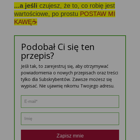
...a jeśli
czujesz, że to, co robię jest
wartościowe, po prostu
POSTAW MI
KAWĘ☕
Podobał Ci się ten
przepis?
Jeśli tak, to zarejestruj się, aby otrzymywać
powiadomienia o nowych przepisach oraz treści
tylko dla Subskrybentów. Zawsze możesz się
wypisać. Nie ujawnię nikomu Twojego adresu.
Zapisz mnie