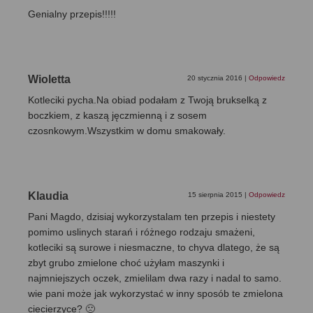
Genialny przepis!!!!!
Wioletta
20 stycznia 2016
|
Odpowiedz
Kotleciki pycha.Na obiad podałam z Twoją brukselką z
boczkiem, z kaszą jęczmienną i z sosem
czosnkowym.Wszystkim w domu smakowały.
Klaudia
15 sierpnia 2015
|
Odpowiedz
Pani Magdo, dzisiaj wykorzystalam ten przepis i niestety
pomimo uslinych starań i różnego rodzaju smażeni,
kotleciki są surowe i niesmaczne, to chyva dlatego, że są
zbyt grubo zmielone choć użyłam maszynki i
najmniejszych oczek, zmielilam dwa razy i nadal to samo.
wie pani może jak wykorzystać w inny sposób te zmielona
ciecierzyce? 🙁