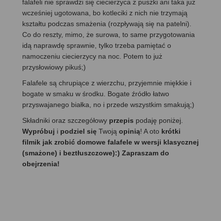
falafeli nie sprawdzi się ciecierzyca z puszki ani taka już
wcześniej ugotowana, bo kotleciki z nich nie trzymają
kształtu podczas smażenia (rozpływają się na patelni).
Co do reszty, mimo, że surowa, to same przygotowania
idą naprawdę sprawnie, tylko trzeba pamiętać o
namoczeniu ciecierzycy na noc. Potem to już
przysłowiowy pikuś;)
Falafele są chrupiące z wierzchu, przyjemnie miękkie i
bogate w smaku w środku. Bogate źródło łatwo
przyswajanego białka, no i przede wszystkim smakują;)
Składniki oraz szczegółowy
przepis
podaję poniżej.
Wypróbuj
i
podziel się
Twoją
opinią
! A oto
krótki
filmik jak zrobić domowe falafele w wersji klasycznej
(smażone) i beztłuszczowe):) Zapraszam do
obejrzenia!