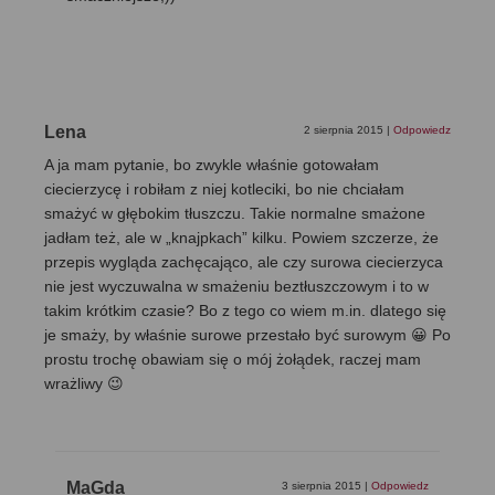
Lena
2 sierpnia 2015
|
Odpowiedz
A ja mam pytanie, bo zwykle właśnie gotowałam
ciecierzycę i robiłam z niej kotleciki, bo nie chciałam
smażyć w głębokim tłuszczu. Takie normalne smażone
jadłam też, ale w „knajpkach” kilku. Powiem szczerze, że
przepis wygląda zachęcająco, ale czy surowa ciecierzyca
nie jest wyczuwalna w smażeniu beztłuszczowym i to w
takim krótkim czasie? Bo z tego co wiem m.in. dlatego się
je smaży, by właśnie surowe przestało być surowym 😀 Po
prostu trochę obawiam się o mój żołądek, raczej mam
wrażliwy 😉
MaGda
3 sierpnia 2015
|
Odpowiedz