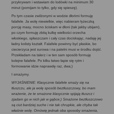
przykrywam i wstawiam do lodówki na minimum 30
minut (pomijam to tylko, gdy się spieszę).
Po tym czasie zwilżonymi w wodzie dłońmi formuję
falafele. Ja wolę niewielkie, więc nabieram łyżeczką
porcję masy, mocno ściskam w dłoni (tak jakby ubijam),
po czym formuję zbitą kulkę wielkości orzecha
włoskiego, spłaszczam i cały czas dociskając, nadaję jej
ładny kolisty kształt. Falafele powinny być płaskie, bo
ciecierzyca jest surowa i na patelni musi w środku dojść.
Przekładam na talerz i w ten sam sposób formuję
kolejne falafele. Po kilku łatwo łapie się rytm i
formowanie idzie naprawdę raz, dwa;)
I smażymy.
WYJAŚNIENIE: Klasycznie falafele smaży się na
tłuszczu, ale ja wolę sposób beztłuszczowy, bo mam
wrażenie, że te smażone klasycznie spijają tłuszcz i
zjadam go w nich jak w gąbce;) Smażone beztłuszczowo
są ciut bardziej suche i nie tak chrupkie, ale chyba tak
właśnie wolę. Omówię jednak oba sposoby smażenia,