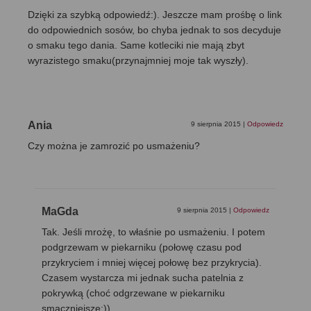
Dzięki za szybką odpowiedź:). Jeszcze mam prośbę o link
do odpowiednich sosów, bo chyba jednak to sos decyduje
o smaku tego dania. Same kotleciki nie mają zbyt
wyrazistego smaku(przynajmniej moje tak wyszły).
Ania
9 sierpnia 2015
|
Odpowiedz
Czy można je zamrozić po usmażeniu?
MaGda
9 sierpnia 2015
|
Odpowiedz
Tak. Jeśli mrożę, to właśnie po usmażeniu. I potem
podgrzewam w piekarniku (połowę czasu pod
przykryciem i mniej więcej połowę bez przykrycia).
Czasem wystarcza mi jednak sucha patelnia z
pokrywką (choć odgrzewane w piekarniku
smaczniejsze;))