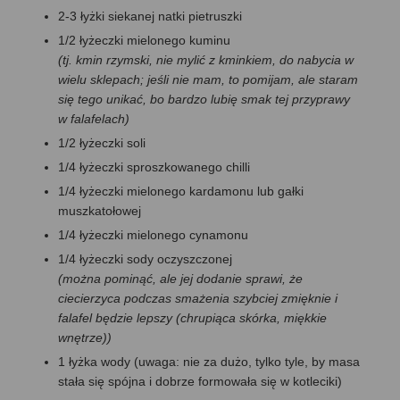
2-3 łyżki siekanej natki pietruszki
1/2 łyżeczki mielonego kuminu
(tj. kmin rzymski, nie mylić z kminkiem, do nabycia w
wielu sklepach; jeśli nie mam, to pomijam, ale staram
się tego unikać, bo bardzo lubię smak tej przyprawy
w falafelach)
1/2 łyżeczki soli
1/4 łyżeczki sproszkowanego chilli
1/4 łyżeczki mielonego kardamonu lub gałki
muszkatołowej
1/4 łyżeczki mielonego cynamonu
1/4 łyżeczki sody oczyszczonej
(można pominąć, ale jej dodanie sprawi, że
ciecierzyca podczas smażenia szybciej zmięknie i
falafel będzie lepszy (chrupiąca skórka, miękkie
wnętrze))
1 łyżka wody (uwaga: nie za dużo, tylko tyle, by masa
stała się spójna i dobrze formowała się w kotleciki)