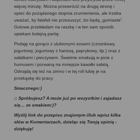
więcej minutę. Można przewrócić na drugą stronę i
opiec do pożądanego stopnia zrumienienia, ale trzeba
uważać, by falafeli nie przesuszyć, bo będą „gumiaste”.
Gotowe przekładam na raszkę i w ten sam sposób
opiekam kolejną partię.
Podaję na gorąco z ulubionymi sosami (czosnkowy,
jogurtowy, jogurtowy z harissą, paprykowy, itp.) oraz z
sałatkami i pieczywem. Świetnie smakują w picie z
humusem i porwaną na mniejsze kawałki sałatą.
Odnajdą się też na zimno i w tej roli lubię je na
przekąskę do pracy.
Smacznego:)
:: Spróbujesz? A może już po wszystkim i zajadasz
się… ze smakiem:)?
Wyślij link do przepisu znajomym i/lub wpisz kilka
słów w Komentarzach, dzieląc się Twoją opinią -
dziękuję!