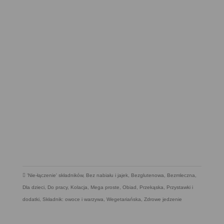
'Nie-łączenie' składników
,
Bez nabiału i jajek
,
Bezglutenowa
,
Bezmleczna
,
Dla dzieci
,
Do pracy
,
Kolacja
,
Mega proste
,
Obiad
,
Przekąska
,
Przystawki i
dodatki
,
Składnik: owoce i warzywa
,
Wegetariańska
,
Zdrowe jedzenie