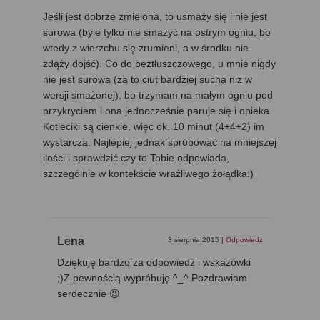
Jeśli jest dobrze zmielona, to usmaży się i nie jest
surowa (byle tylko nie smażyć na ostrym ogniu, bo
wtedy z wierzchu się zrumieni, a w środku nie
zdąży dojść). Co do beztłuszczowego, u mnie nigdy
nie jest surowa (za to ciut bardziej sucha niż w
wersji smażonej), bo trzymam na małym ogniu pod
przykryciem i ona jednocześnie paruje się i opieka.
Kotleciki są cienkie, więc ok. 10 minut (4+4+2) im
wystarcza. Najlepiej jednak spróbować na mniejszej
ilości i sprawdzić czy to Tobie odpowiada,
szczególnie w kontekście wrażliwego żołądka:)
Lena
3 sierpnia 2015
|
Odpowiedz
Dziękuję bardzo za odpowiedź i wskazówki
;)Z pewnością wypróbuję ^_^ Pozdrawiam
serdecznie 😉